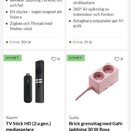
strålkastare
och fall
360° AI-spårning av
Ett stycke – ingen magnet att
människor och fordon
linjera
Avtagbara solpaneler ger fri
Zigbee och Thread med
drift
Matter-stöd
Online
:
50+ st
Online
:
5+ st
NYHET
NYHET
0
0
Xiaomi
Sudio
TV Stick HD (2:a gen.)
Brick grenuttag med GaN-
mediaspelare
laddning 30 W Rosa