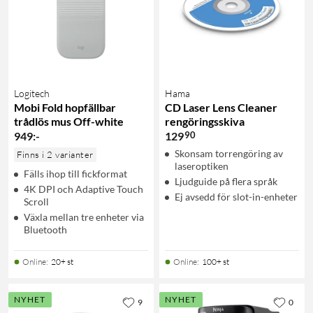
Logitech
Hama
Mobi Fold hopfällbar
CD Laser Lens Cleaner
trådlös mus Off-white
rengöringsskiva
90
949
:
-
129
Skonsam torrengöring av
Finns i 2 varianter
laseroptiken
Fälls ihop till fickformat
Ljudguide på flera språk
4K DPI och Adaptive Touch
Ej avsedd för slot-in-enheter
Scroll
Växla mellan tre enheter via
Bluetooth
Online
:
20+ st
Online
:
100+ st
NYHET
NYHET
9
0