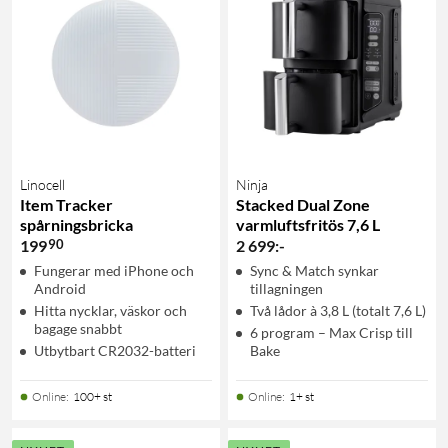
Linocell
Ninja
Item Tracker
Stacked Dual Zone
spårningsbricka
varmluftsfritös 7,6 L
90
199
2 699
:
-
Fungerar med iPhone och
Sync & Match synkar
Android
tillagningen
Hitta nycklar, väskor och
Två lådor à 3,8 L (totalt 7,6 L)
bagage snabbt
6 program – Max Crisp till
Utbytbart CR2032-batteri
Bake
Online
:
100+ st
Online
:
1+ st