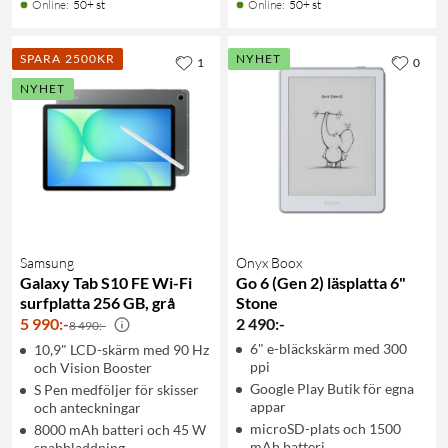
Online
:
50+ st
Online
:
50+ st
SPARA 2500KR
NYHET
1
0
NYHET
Samsung
Onyx Boox
Galaxy Tab S10 FE Wi-Fi
Go 6 (Gen 2) läsplatta 6"
surfplatta 256 GB, grå
Stone
5 990
:
-
2 490
:
-
8 490:-
6" e-bläckskärm med 300
10,9" LCD-skärm med 90 Hz
ppi
och Vision Booster
Google Play Butik för egna
S Pen medföljer för skisser
appar
och anteckningar
microSD-plats och 1500
8000 mAh batteri och 45 W
mAh batteri
snabbladdning