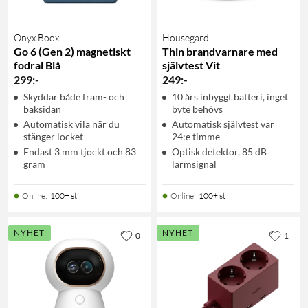
Onyx Boox
Housegard
Go 6 (Gen 2) magnetiskt
Thin brandvarnare med
fodral Blå
självtest Vit
299
:
-
249
:
-
Skyddar både fram- och
10 års inbyggt batteri, inget
baksidan
byte behövs
Automatisk vila när du
Automatisk självtest var
stänger locket
24:e timme
Endast 3 mm tjockt och 83
Optisk detektor, 85 dB
gram
larmsignal
Online
:
100+ st
Online
:
100+ st
NYHET
NYHET
0
1