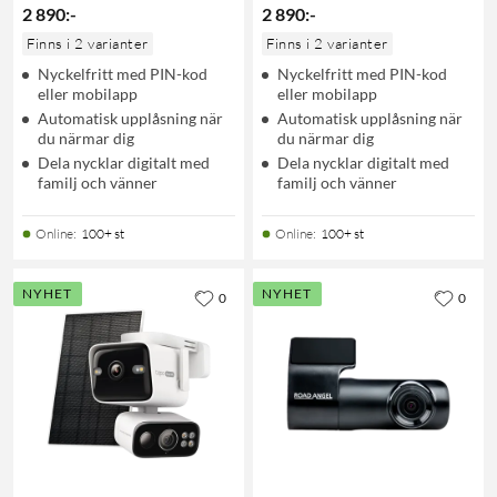
2 890
:
-
2 890
:
-
Finns i 2 varianter
Finns i 2 varianter
Nyckelfritt med PIN-kod
Nyckelfritt med PIN-kod
eller mobilapp
eller mobilapp
Automatisk upplåsning när
Automatisk upplåsning när
du närmar dig
du närmar dig
Dela nycklar digitalt med
Dela nycklar digitalt med
familj och vänner
familj och vänner
Online
:
100+ st
Online
:
100+ st
NYHET
NYHET
0
0