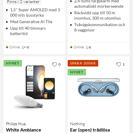
2,4-tums färgskärm med
Finns i 2 varianter
automatiskt mörkerseende
1,5" Super AMOLED med 3
Räckvidd upp till 50 m
000 nits ljusstyrka
inomhus, 300 m utomhus
Med Generative AI Tile
Tvåvägskommunikation och
Upp till 40 timmars
8 vaggvisor
batteritid
Online
:
1+ st
Online
:
1 st
NYHET
SPARA 300KR
0
1
NYHET
Philips Hue
Nothing
White Ambiance
Ear (open) trådlösa