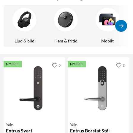
Ljud & bild
Hem & fritid
Mobilt
NYHET
NYHET
3
2
Yale
Yale
Entrus Svart
Entrus Borstat Stål