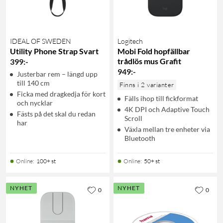
IDEAL OF SWEDEN
Logitech
Utility Phone Strap Svart
Mobi Fold hopfällbar
trådlös mus Grafit
399
:
-
949
:
-
Justerbar rem – längd upp
till 140 cm
Finns i 2 varianter
Ficka med dragkedja för kort
Fälls ihop till fickformat
och nycklar
4K DPI och Adaptive Touch
Fästs på det skal du redan
Scroll
har
Växla mellan tre enheter via
Bluetooth
Online
:
100+ st
Online
:
50+ st
NYHET
NYHET
0
0