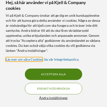
Hej, så här använder vi på Kjell & Company
cookies
Sudio
Sudio
Vi på Kjell & Company önskar att ge dig en unik kundupplevelse
K2 trådlösa over-ear-
K2 trådlösa over-ear-
och för att kunna göra detta använder vi cookies. Några av dessa
hörlurar Vit
hörlurar Svart
är nödvändiga för att kjell.com ska fungera och kräver inte ditt
5.0
(1)
5.0
(1)
samtycke. Andra bidrar till att du ska få en skräddarsydd
upplevelse, unika erbjudanden och anpassade annonser. Genom
799
:
-
799
:
-
att trycka "Acceptera alla" godkänner du användandet av sådana
Finns i 2 varianter
Finns i 2 varianter
cookies. Du kan också välja vilka cookies du vill godkänna via
Hybrid ANC och separat
Hybrid ANC och separat
länken "Ändra inställningar".
ambient-läge
ambient-läge
Läs mer om våra Cookies
,
läs vår Integritetspolicy
.
Upp till 60 h speltid, 27 h
Upp till 60 h speltid, 27 h
med ANC
med ANC
5 mikrofoner för tydliga
5 mikrofoner för tydliga
samtal
samtal
ACCEPTERA ALLA
Online
:
100+ st
Online
:
100+ st
ENDAST NÖDVÄNDIGA
Filter
Ändra inställningar
NYHET
NYHET
0
4