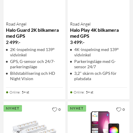
Road Angel
Road Angel
Halo Guard 2K bilkamera
Halo Play 4K bilkamera
med GPS
med GPS
2 499
:
-
3 499
:
-
2K-inspelning med 139°
4K-inspelning med 139°
vidvinkel
vidvinkel
GPS, G-sensor och 24/7-
Parkeringsläge med G-
parkeringsläge
sensor 24/7
Bildstabilisering och HD
3,2" skärm och GPS för
Night Vision
platsdata
Online
:
5+ st
Online
:
5+ st
NYHET
NYHET
0
0