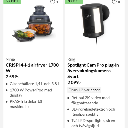
NYHET
NYHET
1
0
Ninja
Ring
CRISPi 4-i-1 airfryer 1700
Spotlight Cam Pro plug-in
W
övervakningskamera
Svart
2 599
:
-
2 099
:
-
Glasbehållare 1,4 L och 3,8 L
1700 W PowerPod med
Finns i 2 varianter
display
Retinal 2K-video med
PFAS-fria delar tål
färgnattseende
maskindisk
3D-rörelsedetektion och
fågelperspektiv
Två LED-spotlights, siren
och tvåvägsljud