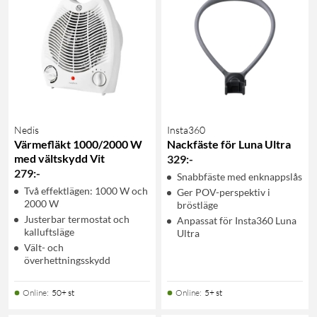
Nedis
Insta360
Värmefläkt 1000/2000 W
Nackfäste för Luna Ultra
med vältskydd Vit
329
:
-
279
:
-
Snabbfäste med enknappslås
Två effektlägen: 1000 W och
Ger POV-perspektiv i
2000 W
bröstläge
Justerbar termostat och
Anpassat för Insta360 Luna
kalluftsläge
Ultra
Vält- och
överhettningsskydd
Online
:
50+ st
Online
:
5+ st