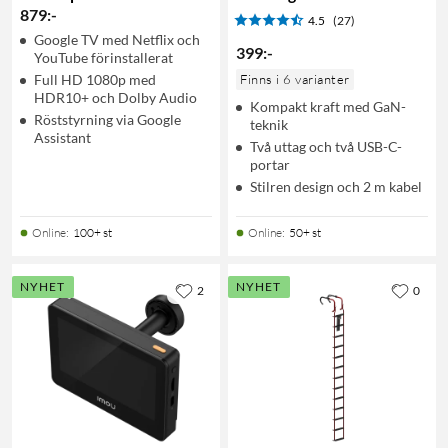
879
:
-
4.5
(27)
Google TV med Netflix och
399
:
-
YouTube förinstallerat
Full HD 1080p med
Finns i 6 varianter
HDR10+ och Dolby Audio
Kompakt kraft med GaN-
Röststyrning via Google
teknik
Assistant
Två uttag och två USB-C-
portar
Stilren design och 2 m kabel
Online
:
100+ st
Online
:
50+ st
NYHET
NYHET
2
0