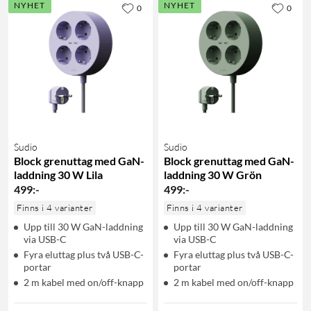
NYHET
NYHET
0
0
Sudio
Sudio
Block grenuttag med GaN-
Block grenuttag med GaN-
laddning 30 W Lila
laddning 30 W Grön
499
:
-
499
:
-
Finns i 4 varianter
Finns i 4 varianter
Upp till 30 W GaN-laddning
Upp till 30 W GaN-laddning
via USB-C
via USB-C
Fyra eluttag plus två USB-C-
Fyra eluttag plus två USB-C-
portar
portar
2 m kabel med on/off-knapp
2 m kabel med on/off-knapp