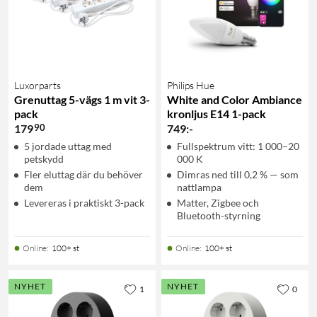
Luxorparts
Philips Hue
Grenuttag 5-vägs 1 m vit 3-
White and Color Ambiance
pack
kronljus E14 1-pack
90
179
749
:
-
5 jordade uttag med
Fullspektrum vitt: 1 000–20
petskydd
000 K
Fler eluttag där du behöver
Dimras ned till 0,2 % — som
dem
nattlampa
Levereras i praktiskt 3-pack
Matter, Zigbee och
Bluetooth-styrning
Online
:
100+ st
Online
:
100+ st
NYHET
NYHET
1
0