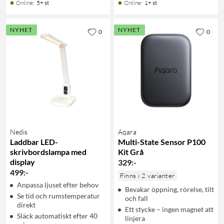
Online
:
5+ st
Online
:
1+ st
NYHET
NYHET
0
0
Nedis
Aqara
Laddbar LED-
Multi-State Sensor P100
skrivbordslampa med
Kit Grå
display
329
:
-
499
:
-
Finns i 2 varianter
Anpassa ljuset efter behov
Bevakar öppning, rörelse, tilt
Se tid och rumstemperatur
och fall
direkt
Ett stycke – ingen magnet att
Släck automatiskt efter 40
linjera