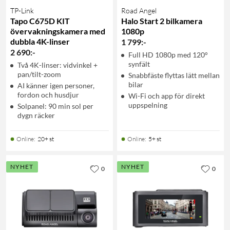
TP-Link
Road Angel
Tapo C675D KIT
Halo Start 2 bilkamera
övervakningskamera med
1080p
dubbla 4K-linser
1 799
:
-
2 690
:
-
Full HD 1080p med 120°
synfält
Två 4K-linser: vidvinkel +
pan/tilt-zoom
Snabbfäste flyttas lätt mellan
bilar
AI känner igen personer,
fordon och husdjur
Wi-Fi och app för direkt
uppspelning
Solpanel: 90 min sol per
dygn räcker
Online
:
20+ st
Online
:
5+ st
NYHET
NYHET
0
0