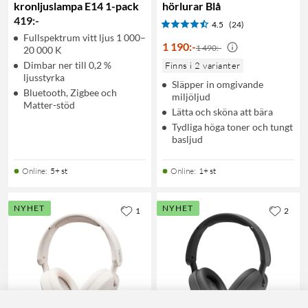
kronljuslampa E14 1-pack
hörlurar Blå
419
:
-
4.5
(24)
Fullspektrum vitt ljus 1 000–
1 190
:
-
1 490:-
20 000 K
Dimbar ner till 0,2 %
Finns i 2 varianter
ljusstyrka
Släpper in omgivande
Bluetooth, Zigbee och
miljöljud
Matter-stöd
Lätta och sköna att bära
Tydliga höga toner och tungt
basljud
Online
:
5+ st
Online
:
1+ st
NYHET
NYHET
1
2