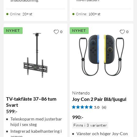
Online
:
20+ st
Online
:
100+ st
NYHET
NYHET
0
0
Nintendo
TV-takfäste 37–86 tum
Joy Con 2 Pair Blå/ljusgul
Svart
5.0
(6)
599
:
-
990
:
-
Teleskoparm med justerbar
höjd i sex steg
Finns i 3 varianter
Integrerad kabelhantering i
Vänster och höger Joy-Con
armen