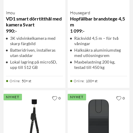
Imou
Housegard
VD1 smart dörrtitthål med
Hopfällbar brandstege 4,5
kamera Svart
m
990
:
-
1 099
:
-
3K vidvinkelkamera med
Räckvidd 4,5 m – för två
skarp färgbild
våningar
Batteridriven, installeras
Halksäkra aluminiumsteg
utan sladdar
med utlösningsrem
Lokal lagring på microSD,
Maxbelastning 200 kg,
upp till 512 GB
testad till 450 kg
Online
:
50+ st
Online
:
100+ st
NYHET
NYHET
0
0