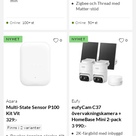
min
Zigbee och Thread med
Matter-stöd
Online
:
100+ st
Online
:
50+ st
NYHET
NYHET
0
0
Aqara
Eufy
Multi-State Sensor P100
eufyCam C37
Kit Vit
övervakningskamera +
HomeBase Mini 2-pack
329
:
-
3 990
:
-
Finns i 2 varianter
2K-färgbild med inbyggd
Bevakar öppning, rörelse, tilt