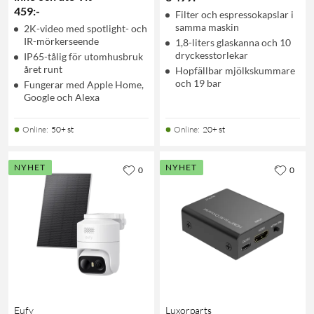
459
:
-
Filter och espressokapslar i
samma maskin
2K-video med spotlight- och
IR-mörkerseende
1,8-liters glaskanna och 10
dryckesstorlekar
IP65-tålig för utomhusbruk
året runt
Hopfällbar mjölkskummare
och 19 bar
Fungerar med Apple Home,
Google och Alexa
Online
:
50+ st
Online
:
20+ st
NYHET
NYHET
0
0
Eufy
Luxorparts