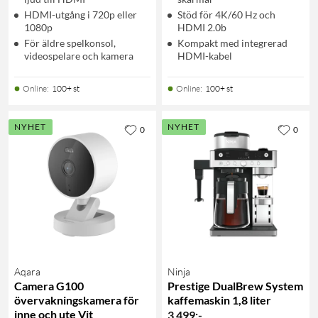
HDMI-utgång i 720p eller
Stöd för 4K/60 Hz och
1080p
HDMI 2.0b
För äldre spelkonsol,
Kompakt med integrerad
videospelare och kamera
HDMI-kabel
Online
:
100+ st
Online
:
100+ st
NYHET
NYHET
0
0
Aqara
Ninja
Camera G100
Prestige DualBrew System
övervakningskamera för
kaffemaskin 1,8 liter
inne och ute Vit
3 499
:
-