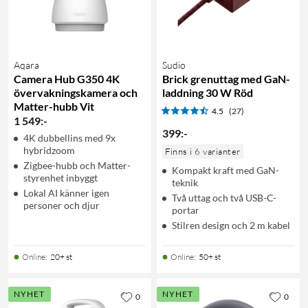
Aqara
Sudio
Camera Hub G350 4K
Brick grenuttag med GaN-
övervakningskamera och
laddning 30 W Röd
Matter-hubb Vit
4.5
(27)
1 549
:
-
399
:
-
4K dubbellins med 9x
hybridzoom
Finns i 6 varianter
Zigbee-hubb och Matter-
Kompakt kraft med GaN-
styrenhet inbyggt
teknik
Lokal AI känner igen
Två uttag och två USB-C-
personer och djur
portar
Stilren design och 2 m kabel
Online
:
20+ st
Online
:
50+ st
NYHET
NYHET
0
0