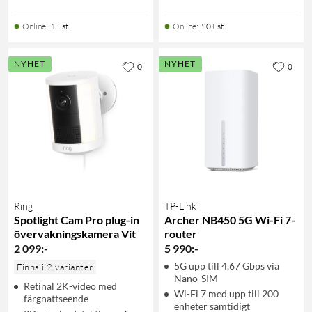
Online
:
1+ st
Online
:
20+ st
NYHET
NYHET
0
0
Ring
TP-Link
Spotlight Cam Pro plug-in
Archer NB450 5G Wi-Fi 7-
övervakningskamera Vit
router
2 099
:
-
5 990
:
-
5G upp till 4,67 Gbps via
Finns i 2 varianter
Nano-SIM
Retinal 2K-video med
Wi-Fi 7 med upp till 200
färgnattseende
enheter samtidigt