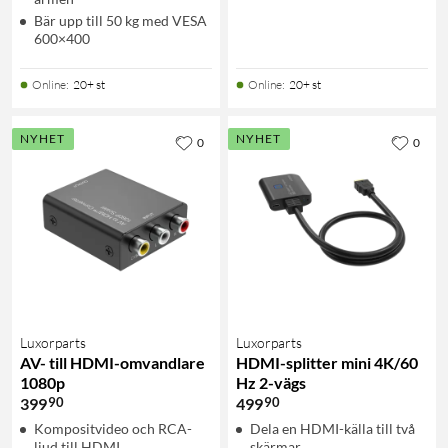
Bär upp till 50 kg med VESA
600×400
Online
:
20+ st
Online
:
20+ st
NYHET
NYHET
0
0
Luxorparts
Luxorparts
AV- till HDMI-omvandlare
HDMI-splitter mini 4K/60
1080p
Hz 2-vägs
90
90
399
499
Kompositvideo och RCA-
Dela en HDMI-källa till två
ljud till HDMI
skärmar