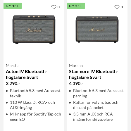
NYHET
NYHET
0
0
Marshall
Marshall
Acton IV Bluetooth-
Stanmore IV Bluetooth-
högtalare Svart
högtalare Svart
3 290
:
-
4 390
:
-
Bluetooth 5.3 med Auracast-
Bluetooth 5.3 med Auracast-
teknik
parning
110 W klass D, RCA- och
Rattar för volym, bas och
AUX-ingång
diskant på locket
M-knapp för Spotify Tap och
3,5 mm AUX och RCA-
egen EQ
ingång för skivspelare