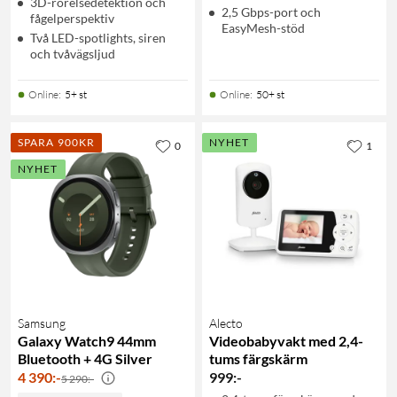
3D-rörelsedetektion och
2,5 Gbps-port och
fågelperspektiv
EasyMesh-stöd
Två LED-spotlights, siren
och tvåvägsljud
Online
:
5+ st
Online
:
50+ st
SPARA 900KR
NYHET
0
1
NYHET
Samsung
Alecto
Galaxy Watch9 44mm
Videobabyvakt med 2,4-
Bluetooth + 4G Silver
tums färgskärm
4 390
:
-
999
:
-
5 290:-