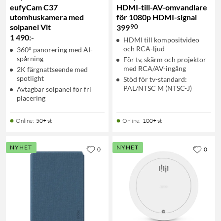
eufyCam C37
HDMI-till-AV-omvandlare
utomhuskamera med
för 1080p HDMI-signal
solpanel Vit
90
399
1 490
:
-
HDMI till kompositvideo
och RCA-ljud
360° panorering med AI-
spårning
För tv, skärm och projektor
med RCA/AV-ingång
2K färgnattseende med
spotlight
Stöd för tv-standard:
PAL/NTSC M (NTSC-J)
Avtagbar solpanel för fri
placering
Online
:
50+ st
Online
:
100+ st
NYHET
NYHET
0
0