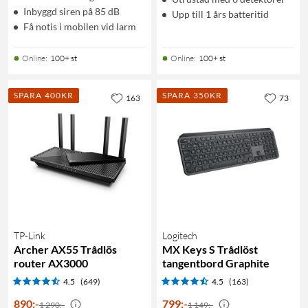
Inbyggd siren på 85 dB
Upp till 1 års batteritid
Få notis i mobilen vid larm
Online
:
100+ st
Online
:
100+ st
SPARA 400KR
SPARA 350KR
163
73
TP-Link
Logitech
Archer AX55 Trådlös
MX Keys S Trådlöst
router AX3000
tangentbord Graphite
4.5
(649)
4.5
(163)
890
:
-
799
:
-
1 290:-
1 149:-