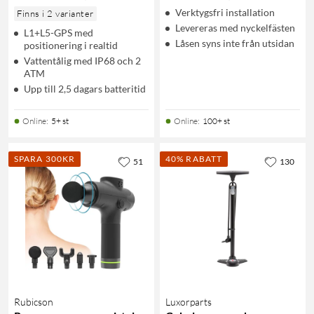
Verktygsfri installation
Finns i 2 varianter
Levereras med nyckelfästen
L1+L5-GPS med
Låsen syns inte från utsidan
positionering i realtid
Vattentålig med IP68 och 2
ATM
Upp till 2,5 dagars batteritid
Online
:
5+ st
Online
:
100+ st
SPARA 300KR
40% RABATT
51
130
Rubicson
Luxorparts