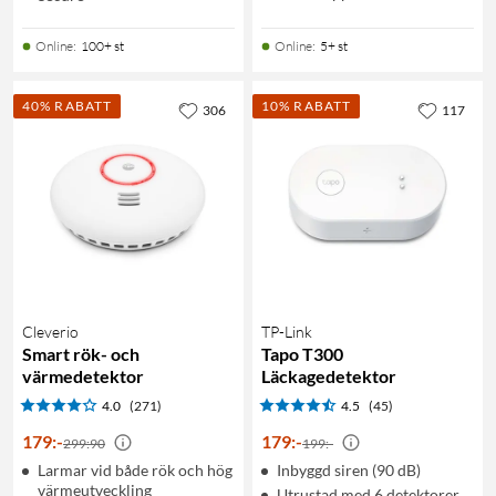
Online
:
100+ st
Online
:
5+ st
40% RABATT
10% RABATT
306
117
Cleverio
TP-Link
Smart rök- och
Tapo T300
värmedetektor
Läckagedetektor
4.0
(271)
4.5
(45)
179
:
-
179
:
-
299:90
199:-
Larmar vid både rök och hög
Inbyggd siren (90 dB)
värmeutveckling
Utrustad med 6 detektorer