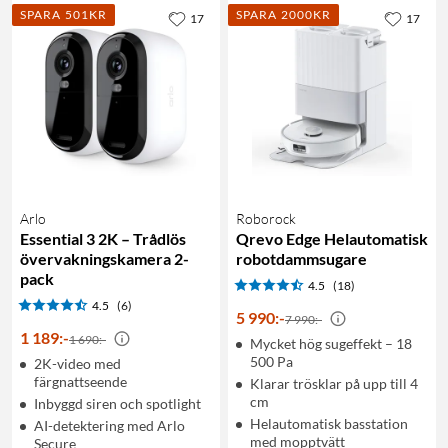
SPARA 501KR
SPARA 2000KR
17
17
Arlo
Roborock
Essential 3 2K – Trådlös
Qrevo Edge Helautomatisk
övervakningskamera 2-
robotdammsugare
pack
4.5
(18)
4.5
(6)
5 990
:
-
7 990:-
1 189
:
-
1 690:-
Mycket hög sugeffekt – 18
500 Pa
2K-video med
färgnattseende
Klarar trösklar på upp till 4
cm
Inbyggd siren och spotlight
Helautomatisk basstation
AI-detektering med Arlo
med mopptvätt
Secure