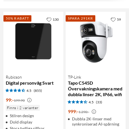
50% RABATT
SPARA 291KR
130
59
Rubicson
TP-Link
Digital personvåg Svart
Tapo C545D
Övervakningskamera med
4.5
(855)
dubbla linser 2K, IP66, wifi
99
:
-
199:90
4.5
(33)
Finns i 2 varianter
999
:
-
1 290:-
Stilren design
Dubbla 2K-linser med
Dold display
synkroniserad AI-spårning
Stora tydliga siffror