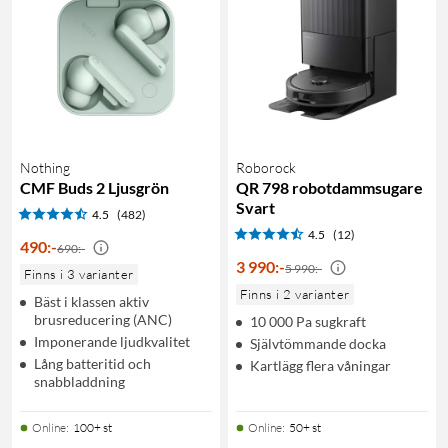
Nothing
Roborock
CMF Buds 2 Ljusgrön
QR 798 robotdammsugare
Svart
4.5
(482)
4.5
(12)
490
:
-
690:-
3 990
:
-
5 990:-
Finns i 3 varianter
Finns i 2 varianter
Bäst i klassen aktiv
brusreducering (ANC)
10 000 Pa sugkraft
Imponerande ljudkvalitet
Självtömmande docka
Lång batteritid och
Kartlägg flera våningar
snabbladdning
Online
:
100+ st
Online
:
50+ st