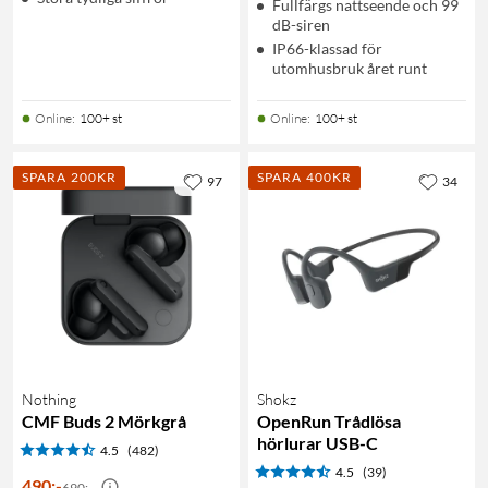
Fullfärgs nattseende och 99
dB-siren
IP66-klassad för
utomhusbruk året runt
Online
:
100+ st
Online
:
100+ st
SPARA 200KR
SPARA 400KR
97
34
Nothing
Shokz
CMF Buds 2 Mörkgrå
OpenRun Trådlösa
hörlurar USB-C
4.5
(482)
4.5
(39)
490
:
-
690:-