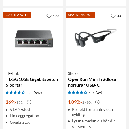
32% RABATT
SPARA 400KR
490
30
TP-Link
Shokz
TL-SG105E Gigabitswitch
OpenRun Mini Trådlösa
5 portar
hörlurar USB-C
4.5
(847)
4.0
(39)
269
:
-
1 090
:
-
399:-
1 490:-
VLAN-stöd
Perfekt för träning och
cykling
Link aggregation
Lyssna medan du hör din
Gigabitstöd
omgivning