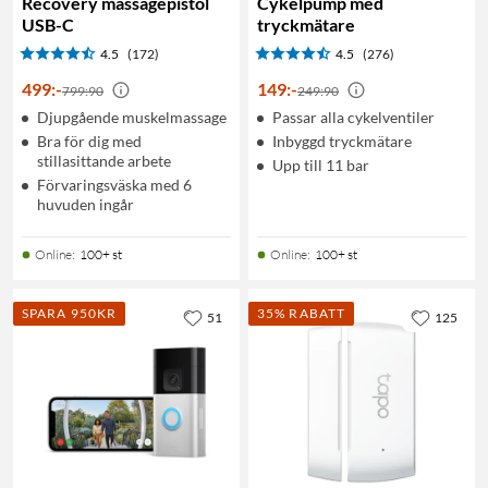
Recovery massagepistol
Cykelpump med
USB-C
tryckmätare
4.5
(172)
4.5
(276)
499
:
-
149
:
-
799:90
249:90
Djupgående muskelmassage
Passar alla cykelventiler
Bra för dig med
Inbyggd tryckmätare
stillasittande arbete
Upp till 11 bar
Förvaringsväska med 6
huvuden ingår
Online
:
100+ st
Online
:
100+ st
SPARA 950KR
35% RABATT
51
125