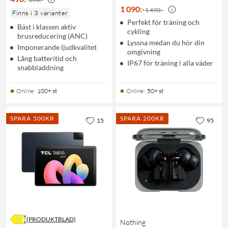
1 090
:
-
1 490:-
Finns i 3 varianter
Perfekt för träning och
Bäst i klassen aktiv
cykling
brusreducering (ANC)
Lyssna medan du hör din
Imponerande ljudkvalitet
omgivning
Lång batteritid och
IP67 för träning i alla väder
snabbladdning
Online
:
100+ st
Online
:
50+ st
SPARA 500KR
SPARA 200KR
15
95
(PRODUKTBLAD)
Nothing