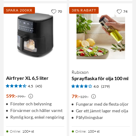
SPARA 200KR
38% RABATT
70
74
Rubicson
Airfryer XL 6,5 liter
Sprayflaska för olja 100 ml
4.5
(45)
4.0
(279)
599
:
-
79
:
-
799:-
129:-
Fönster och belysning
Fungerar med de flesta oljor
Förvärmer och håller varmt
Ger ett jämnt lager med olja
Rymlig korg, enkel rengöring
Påfyllningsbar
Online
:
100+ st
Online
:
100+ st