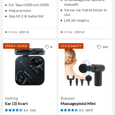
manuellt
För Tapo H200 och H500
Varnar när fodret börjar ta
Hög precision
slut
Upp till 2 år batteritid
Lätt att rengöra
Online
:
100+ st
Online
:
100+ st
SPARA 300KR
25% RABATT
8
163
Nothing
Rubicson
Ear (3) Svart
Massagepistol Mini
4.5
(14)
4.5
(497)