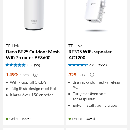
TP-Link
TP-Link
Deco BE25 Outdoor Mesh
RE305 Wifi-repeater
Wifi 7-router BE3600
AC1200
4.5
(22)
4.0
(2551)
1 490
:
-
329
:
-
1 890:-
519:-
Wifi 7 upp till 5 Gb/s
Bra räckvidd med wireless
AC
Tålig IP65-design med PoE
Fungerar även som
Klarar över 150 enheter
accesspunkt
Enkel installation via app
Online
:
100+ st
Online
:
100+ st