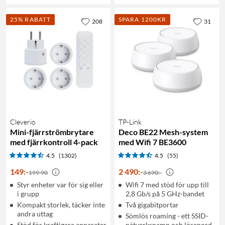
25% RABATT
SPARA 1200KR
208
31
Cleverio
TP-Link
Mini-fjärrströmbrytare
Deco BE22 Mesh-system
med fjärrkontroll 4-pack
med Wifi 7 BE3600
4.5
(1302)
4.5
(55)
149
:
-
2 490
:
-
199:90
3 690:-
Styr enheter var för sig eller
Wifi 7 med stöd för upp till
i grupp
2,8 Gb/s på 5 GHz-bandet
Kompakt storlek, täcker inte
Två gigabitportar
andra uttag
Sömlös roaming - ett SSID-
Stöd för kraftigare apparater
nätverksnamn och lösenord