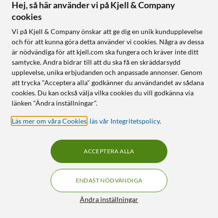
Hej, så här använder vi på Kjell & Company
cookies
Vi på Kjell & Company önskar att ge dig en unik kundupplevelse
och för att kunna göra detta använder vi cookies. Några av dessa
Levoit
Aqara
är nödvändiga för att kjell.com ska fungera och kräver inte ditt
Core 300S Pro Smart
Roller Shade Driver E1
samtycke. Andra bidrar till att du ska få en skräddarsydd
luftrenare Vit
Gardinkontroll
upplevelse, unika erbjudanden och anpassade annonser. Genom
att trycka "Acceptera alla" godkänner du användandet av sådana
5.0
(1)
4.5
(64)
cookies. Du kan också välja vilka cookies du vill godkänna via
1 590
:
-
599
:
-
1 990:-
749:-
länken "Ändra inställningar".
3-stegs H13 HEPA fångar
Passar de flesta rullgardiner
99,97 % partiklar
Läs mer om våra Cookies
,
läs vår Integritetspolicy
.
Styr och automatisera
Auto-läge med
Schemalägg – perfekt för
luftkvalitetssensor
sovrummet
Styrs via VeSync-app och
ACCEPTERA ALLA
röststyrning
ENDAST NÖDVÄNDIGA
Online
:
20+ st
Online
:
50+ st
Filter
Ändra inställningar
25% RABATT
28% RABATT
200
44