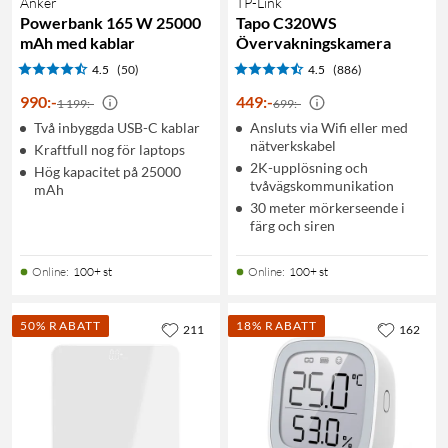
Anker
TP-Link
Powerbank 165 W 25000
Tapo C320WS
mAh med kablar
Övervakningskamera
4.5
(50)
4.5
(886)
990
:
-
449
:
-
1 199:-
699:-
Två inbyggda USB-C kablar
Ansluts via Wifi eller med
nätverkskabel
Kraftfull nog för laptops
2K-upplösning och
Hög kapacitet på 25000
tvåvägskommunikation
mAh
30 meter mörkerseende i
färg och siren
Online
:
100+ st
Online
:
100+ st
50% RABATT
18% RABATT
211
162