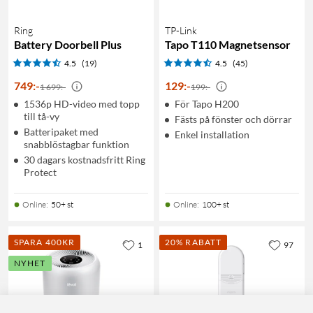
Ring
TP-Link
Battery Doorbell Plus
Tapo T110 Magnetsensor
4.5
(19)
4.5
(45)
749
:
-
129
:
-
1 699:-
199:-
1536p HD-video med topp
För Tapo H200
till tå-vy
Fästs på fönster och dörrar
Batteripaket med
Enkel installation
snabblöstagbar funktion
30 dagars kostnadsfritt Ring
Protect
Online
:
50+ st
Online
:
100+ st
SPARA 400KR
20% RABATT
1
97
NYHET