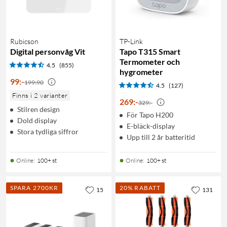
Rubicson
TP-Link
Digital personvåg Vit
Tapo T315 Smart
Termometer och
4.5
(855)
hygrometer
99
:
-
199:90
4.5
(127)
Finns i 2 varianter
269
:
-
329:-
Stilren design
För Tapo H200
Dold display
E-bläck-display
Stora tydliga siffror
Upp till 2 år batteritid
Online
:
100+ st
Online
:
100+ st
SPARA 2700KR
20% RABATT
15
131