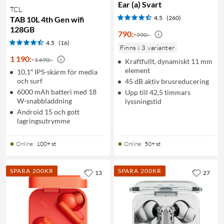
Ear (a) Svart
TCL
4.5
(260)
TAB 10L 4th Gen wifi
128GB
790
:
-
990:-
4.5
(16)
Finns i 3 varianter
1 190
:
-
1 690:-
Kraftfullt, dynamiskt 11 mm
element
10,1″ IPS-skärm för media
och surf
45 dB aktiv brusreducering
6000 mAh batteri med 18
Upp till 42,5 timmars
W-snabbladdning
lyssningstid
Android 15 och gott
lagringsutrymme
Online
:
100+ st
Online
:
50+ st
SPARA 200KR
SPARA 200KR
13
27