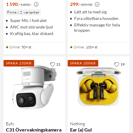
1 590
:
-
299
:
-
1 890:-
399:90
Lätt att ta med sig
Finns i 2 varianter
Fyra utbytbara huvuden
Super Mic i fodralet
Effektiv massage för hela
ANC mot störande ljud
kroppen
Kraftig bas, klar diskant
Online
:
50+ st
Online
:
100+ st
SPARA 250KR
SPARA 200KR
21
19
Eufy
Nothing
C31 Övervakningskamera
Ear (a) Gul