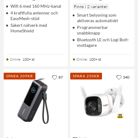
Wifi 6 med 160 MHz-kanal
Finns i 2 varianter
4 kraftfulla antenner och
Smart belysning som
EasyMesh-stöd
aktiveras automatiskt
Säkert nätverk med
Programmerbar
HomeShield
snabbknapp
Bluetooth LE och Logi Bolt-
mottagare
Online
:
100+ st
Online
:
100+ st
SPARA 209KR
SPARA 250KR
87
340