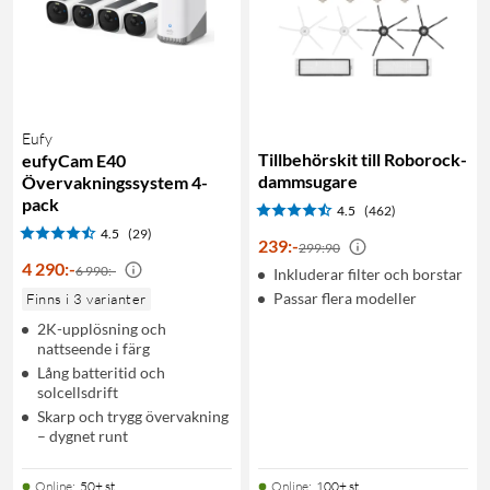
Eufy
Tillbehörskit till Roborock-
eufyCam E40
dammsugare
Övervakningssystem 4-
pack
4.5
(462)
4.5
(29)
239
:
-
299:90
4 290
:
-
6 990:-
Inkluderar filter och borstar
Passar flera modeller
Finns i 3 varianter
2K-upplösning och
nattseende i färg
Lång batteritid och
solcellsdrift
Skarp och trygg övervakning
– dygnet runt
Online
:
50+ st
Online
:
100+ st