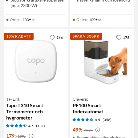
(max 2300 W)
Online
:
100+ st
Online
:
100+ st
10% RABATT
SPARA 300KR
166
178
TP-Link
Cleverio
Tapo T310 Smart
PF100 Smart
Termometer och
foderautomat
hygrometer
4.5
(358)
4.5
(131)
499
:
-
799:-
179
:
-
199:-
Schemalägg eller aktivera