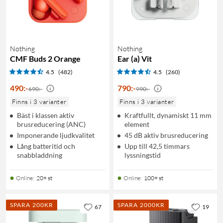
Nothing
Nothing
CMF Buds 2 Orange
Ear (a) Vit
4.5
(482)
4.5
(260)
490
:
-
790
:
-
690:-
990:-
Finns i 3 varianter
Finns i 3 varianter
Bäst i klassen aktiv
Kraftfullt, dynamiskt 11 mm
brusreducering (ANC)
element
Imponerande ljudkvalitet
45 dB aktiv brusreducering
Lång batteritid och
Upp till 42,5 timmars
snabbladdning
lyssningstid
Online
:
20+ st
Online
:
100+ st
SPARA 200KR
SPARA 2000KR
67
19