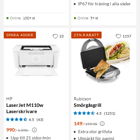
IP67 för träning i alla väder
Online
:
100+ st
Online
:
5+ st
SPARA 400KR
25% RABATT
22
1157
HP
Rubicson
LaserJet M110w
Smörgåsgrill
Laserskrivare
4.5
(1251)
4.5
(43)
149
:
-
199:90
990
:
-
1 390:-
Extra stor grillyta
Upp till 21 sidor/min
Utmärkt för panini