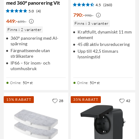
med 360° panorering Vit
4.5
(260)
5.0
(4)
790
:
-
990:-
449
:
-
699:-
Finns i 3 varianter
Finns i 2 varianter
Kraftfullt, dynamiskt 11 mm
element
360° panorering med AI-
spårning
45 dB aktiv brusreducering
Färgnattseende utan
Upp till 42,5 timmars
strålkastare
lyssningstid
IP66 – för inom- och
utomhusbruk
Online
:
50+ st
Online
:
50+ st
15% RABATT
35% RABATT
28
42