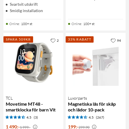
Svartvit utskrift
Smidig installation
Online
:
100+ st
Online
:
100+ st
SPARA 509KR
33% RABATT
2
94
TCL
Luxorparts
Movetime MT48 -
Magnetiska lås för skåp
smartklocka för barn Vit
och lådor 10-pack
4.5
(3)
4.5
(267)
1 490
:
-
199
:
-
1 999:-
299:90