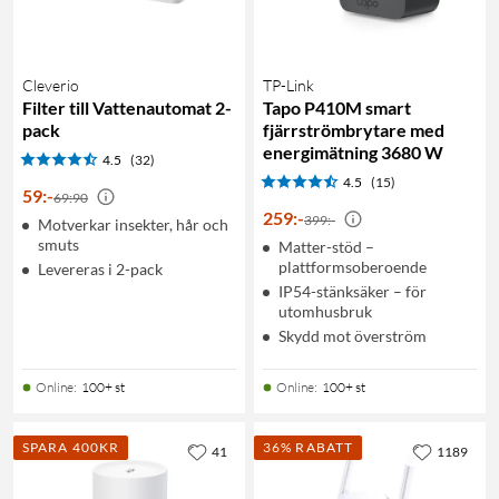
Cleverio
TP-Link
Filter till Vattenautomat 2-
Tapo P410M smart
pack
fjärrströmbrytare med
energimätning 3680 W
4.5
(32)
4.5
(15)
59
:
-
69:90
259
:
-
399:-
Motverkar insekter, hår och
smuts
Matter-stöd –
plattformsoberoende
Levereras i 2-pack
IP54-stänksäker – för
utomhusbruk
Skydd mot överström
Online
:
100+ st
Online
:
100+ st
SPARA 400KR
36% RABATT
41
1189