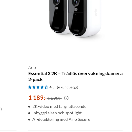
Arlo
Essential 3 2K – Trådlös övervakningskamera
2-pack
4.5
(6 kundbetyg)
1 189
:
-
1 690:-
2K-video med färgnattseende
)
Inbyggd siren och spotlight
AI-detektering med Arlo Secure