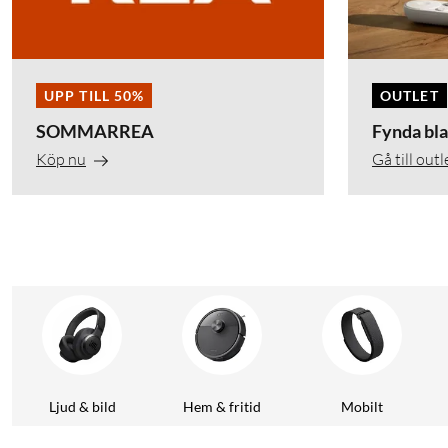
UPP TILL 50%
OUTLET
SOMMARREA
Fynda bla
Köp nu
Gå till outl
Ljud & bild
Hem & fritid
Mobilt