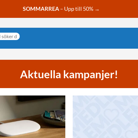
SOMMARREA
– Upp till 50% →
Aktuella kampanjer!