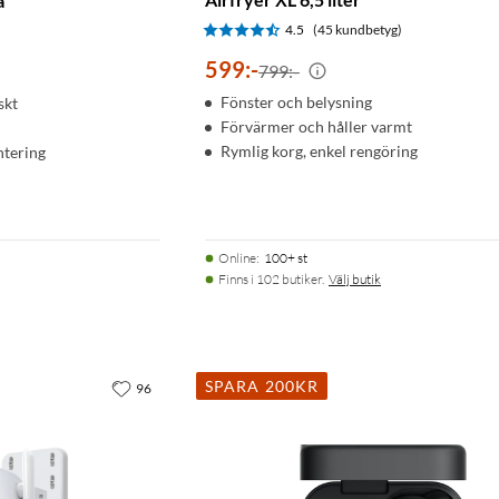
a
4.5
(45 kundbetyg)
)
599
:
-
799:-
Fönster och belysning
skt
Förvärmer och håller varmt
Rymlig korg, enkel rengöring
ntering
Online
:
100+ st
Finns i 102 butiker.
Välj butik
SPARA 200KR
96