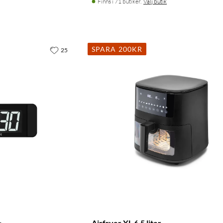
Finns i 71 butiker.
Välj butik
SPARA 200KR
25
Airfryer XL 6,5 liter