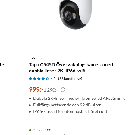
TP-Link
ter
Tapo C545D Övervakningskamera med
dubbla linser 2K, IP66, wifi
4.5
(33 kundbetyg)
999
:
-
1 290:-
Dubbla 2K-linser med synkroniserad AI-spårning
Fullfärgs nattseende och 99 dB-siren
IP66-klassad för utomhusbruk året runt
Online
:
100+ st