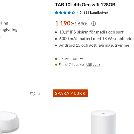
)
TAB 10L 4th Gen wifi 128GB
4.5
(16 kundbetyg)
1 190
:
-
kling
1 690:-
omgivning
10,1″ IPS-skärm för media och surf
er
6000 mAh batteri med 18 W-snabbladd
Android 15 och gott lagringsutrymme
Online
:
100+ st
Finns i 74 butiker.
Välj butik
SPARA 400KR
31