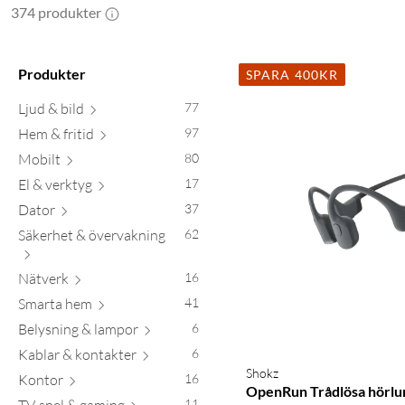
374 produkter
Produkter
SPARA 400KR
Ljud & bild
77
Hem & fritid
97
Mobilt
80
El & verktyg
17
Dator
37
Säkerhet & övervakning
62
Nätverk
16
Smarta hem
41
Belysning & lampor
6
Kablar & kontakter
6
Shokz
Kontor
16
OpenRun Trådlösa hörlu
11