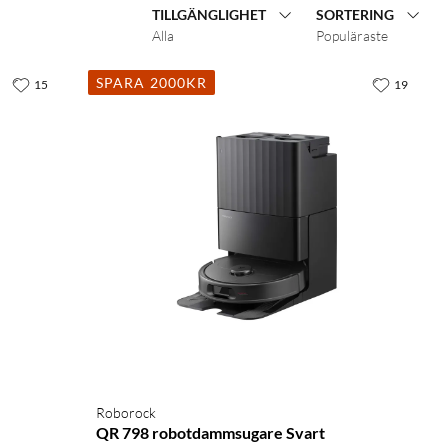
TILLGÄNGLIGHET
SORTERING
Alla
Populäraste
SPARA 2000KR
15
19
Roborock
QR 798 robotdammsugare Svart