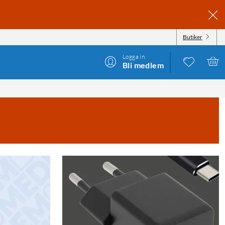
Butiker
Logga in
Bli medlem