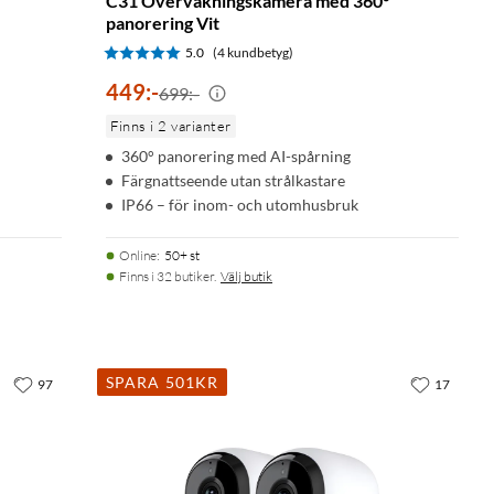
C31 Övervakningskamera med 360°
panorering Vit
5.0
(4 kundbetyg)
449
:
-
699:-
Finns i 2 varianter
360° panorering med AI-spårning
Färgnattseende utan strålkastare
IP66 – för inom- och utomhusbruk
Online
:
50+ st
Finns i 32 butiker.
Välj butik
SPARA 501KR
97
17