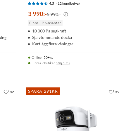
4.5
(12 kundbetyg)
3 990
:
-
5 990:-
Finns i 2 varianter
10 000 Pa sugkraft
Självtömmande docka
ning
Kartlägg flera våningar
Online
:
50+ st
Finns i 9 butiker.
Välj butik
SPARA 291KR
42
59