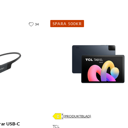
SPARA 500KR
34
(PRODUKTBLAD)
rar USB-C
TCL