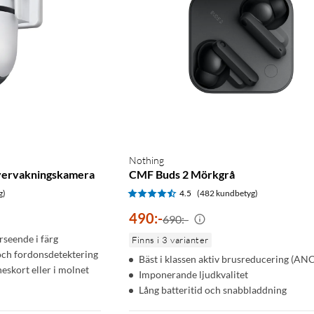
Nothing
vervakningskamera
CMF Buds 2 Mörkgrå
g)
4.5
(482 kundbetyg)
490
:
-
690:-
seende i färg
Finns i 3 varianter
 och fordonsdetektering
Bäst i klassen aktiv brusreducering (ANC
eskort eller i molnet
Imponerande ljudkvalitet
Lång batteritid och snabbladdning