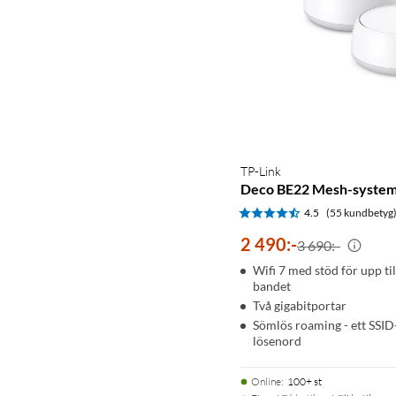
TP-Link
Deco BE22 Mesh-system
4.5
(55 kundbetyg
2 490
:
-
3 690:-
Wifi 7 med stöd för upp ti
bandet
Två gigabitportar
Sömlös roaming - ett SSI
lösenord
Online
:
100+ st