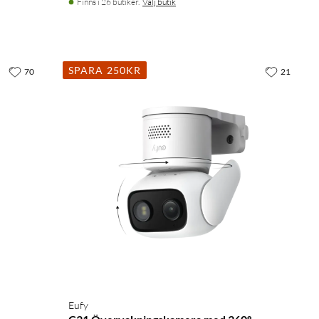
Finns i 26 butiker.
Välj butik
SPARA 250KR
70
21
Eufy