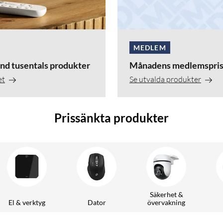
MEDLEM
nd tusentals produkter
Månadens medlemspris
et
Se utvalda produkter
Prissänkta produkter
Säkerhet &
El & verktyg
Dator
övervakning