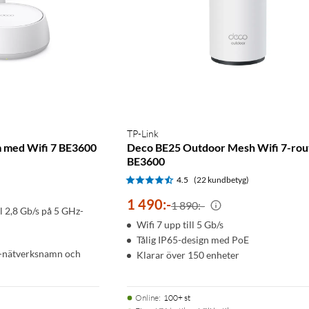
TP-Link
 med Wifi 7 BE3600
Deco BE25 Outdoor Mesh Wifi 7-rou
BE3600
)
4.5
(22 kundbetyg)
1 490
:
-
1 890:-
ll 2,8 Gb/s på 5 GHz-
Wifi 7 upp till 5 Gb/s
Tålig IP65-design med PoE
D-nätverksnamn och
Klarar över 150 enheter
Online
:
100+ st