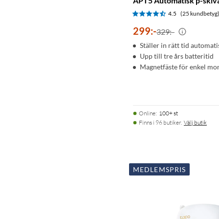
APT5 Automatisk p-skiv
4.5
(25 kundbetyg
299
:
-
329:-
Ställer in rätt tid automati
Upp till tre års batteritid
Magnetfäste för enkel mo
Online
:
100+ st
Finns i 96 butiker.
Välj butik
MEDLEMSPRIS