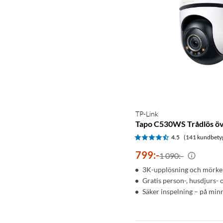
TP-Link
Tapo C530WS Trådlös ö
4.5
(141 kundbety
799
:
-
1 090:-
3K-upplösning och mörker
Gratis person-, husdjurs-
Säker inspelning – på minn