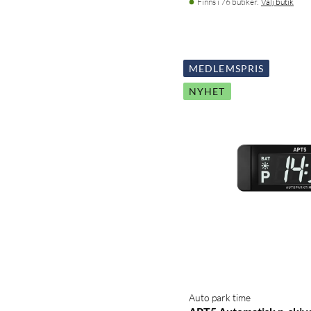
Finns i 76 butiker.
Välj butik
MEDLEMSPRIS
NYHET
Auto park time