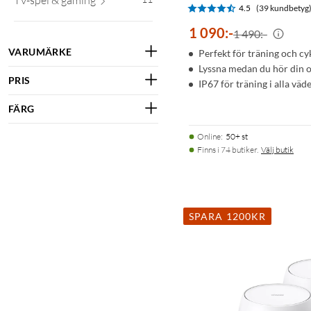
TV-spel & gaming
4.5
(39 kundbetyg
1 090
:
-
1 490:-
VARUMÄRKE
Perfekt för träning och cy
Lyssna medan du hör din 
PRIS
IP67 för träning i alla väd
FÄRG
Online
:
50+ st
Finns i 74 butiker.
Välj butik
SPARA 1200KR