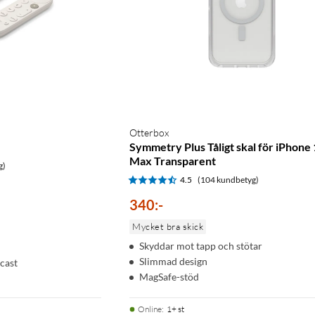
Otterbox
Symmetry Plus Tåligt skal för iPhone
Max Transparent
g)
4.5
(104 kundbetyg)
340
:
-
Mycket bra skick
Skyddar mot tapp och stötar
Slimmad design
cast
MagSafe-stöd
Online
:
1+ st