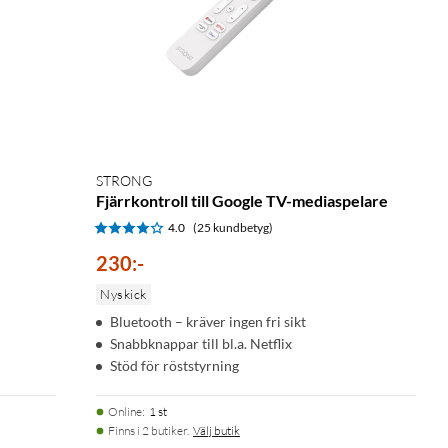
STRONG
Fjärrkontroll till Google TV-mediaspelare
4.0
(25 kundbetyg)
230
:
-
Nyskick
Bluetooth – kräver ingen fri sikt
d
Snabbknappar till bl.a. Netflix
Stöd för röststyrning
Online
:
1 st
Finns i 2 butiker.
Välj butik