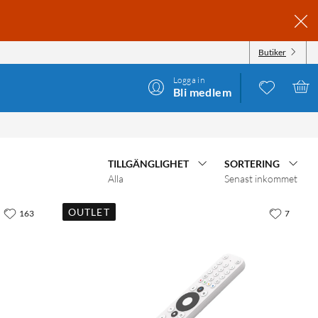
Butiker
Logga in
Bli medlem
TILLGÄNGLIGHET
SORTERING
Alla
Senast inkommet
OUTLET
163
7