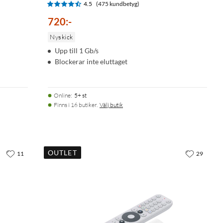
4.5
(475 kundbetyg)
720
:
-
Nyskick
Upp till 1 Gb/s
Blockerar inte eluttaget
Online
:
5+ st
Finns i 16 butiker.
Välj butik
OUTLET
11
29