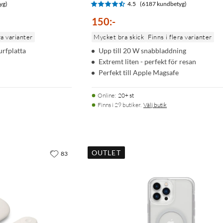
yg)
4.5
(6187 kundbetyg)
150
:
-
ra varianter
Mycket bra skick
Finns i flera varianter
urfplatta
Upp till 20 W snabbladdning
Extremt liten - perfekt för resan
Perfekt till Apple Magsafe
Online
:
20+ st
Finns i 29 butiker.
Välj butik
OUTLET
83