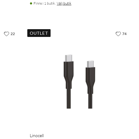
Finns i 1 butik.
Välj butik
OUTLET
22
74
Linocell