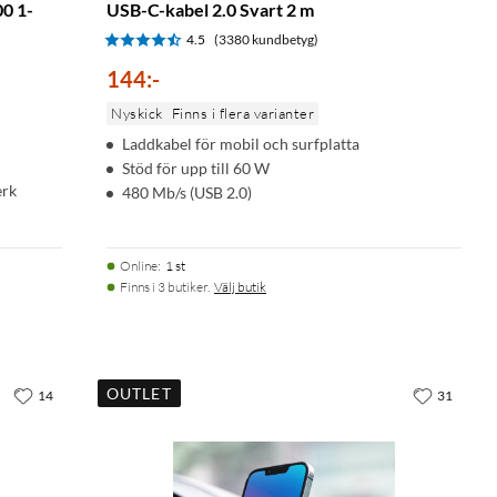
0 1-
USB-C-kabel 2.0 Svart 2 m
4.5
(3380 kundbetyg)
144
:
-
Nyskick
Finns i flera varianter
Laddkabel för mobil och surfplatta
Stöd för upp till 60 W
erk
480 Mb/s (USB 2.0)
Online
:
1 st
Finns i 3 butiker.
Välj butik
OUTLET
14
31