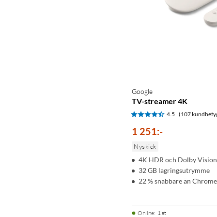
Google
TV-streamer 4K
4.5
(107 kundbety
1 251
:
-
Nyskick
4K HDR och Dolby Vision
32 GB lagringsutrymme
22 % snabbare än Chrome
Online
:
1 st