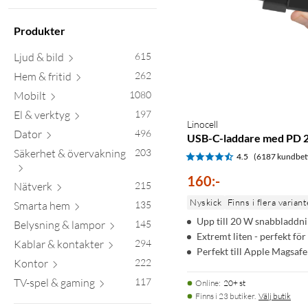
Produkter
Ljud & bild
615
Hem & fritid
262
Mobilt
1080
El & verktyg
197
Linocell
Dator
496
USB-C-laddare med PD 
Säkerhet & övervakning
203
4.5
(6187 kundbet
160
:
-
Nätverk
215
Nyskick
Finns i flera variant
Smarta hem
135
Upp till 20 W snabbladdn
Belysning & lampor
145
Extremt liten - perfekt för
Kablar & kontakter
294
Perfekt till Apple Magsafe
Kontor
222
TV-spel & gaming
117
Online
:
20+ st
Finns i 23 butiker.
Välj butik