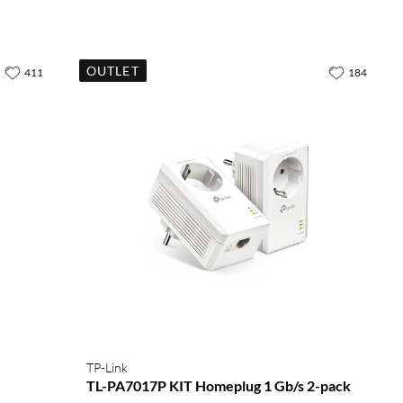
OUTLET
411
184
TP-Link
TL-PA7017P KIT Homeplug 1 Gb/s 2-pack