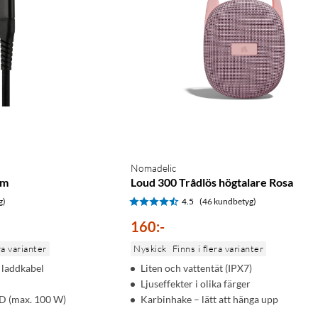
Nomadelic
 m
Loud 300 Trådlös högtalare Rosa
g)
4.5
(46 kundbetyg)
160
:
-
ra varianter
Nyskick
Finns i flera varianter
g laddkabel
Liten och vattentät (IPX7)
Ljuseffekter i olika färger
PD (max. 100 W)
Karbinhake – lätt att hänga upp