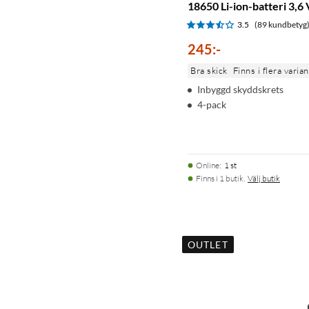
18650 Li-ion-batteri 3,
3.5
(89 kundbetyg
245
:
-
Bra skick
Finns i flera varia
Inbyggd skyddskrets
4-pack
Online
:
1 st
Finns i 1 butik.
Välj butik
OUTLET