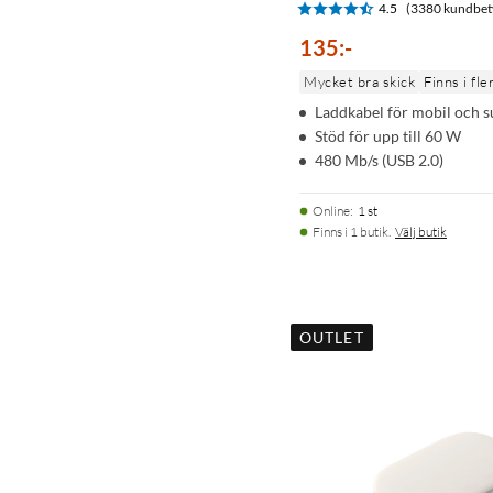
4.5
(3380 kundbet
135
:
-
Mycket bra skick
Finns i fle
Laddkabel för mobil och s
Stöd för upp till 60 W
480 Mb/s (USB 2.0)
Online
:
1 st
Finns i 1 butik.
Välj butik
OUTLET