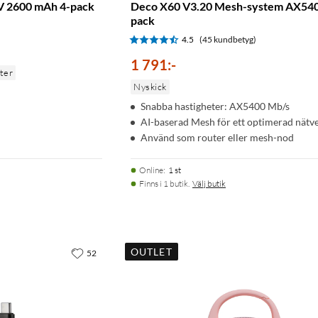
6 V 2600 mAh 4-pack
Deco X60 V3.20 Mesh-system AX540
pack
)
4.5
(45 kundbetyg)
1 791
:
-
nter
Nyskick
Snabba hastigheter: AX5400 Mb/s
AI-baserad Mesh för ett optimerad nätv
Använd som router eller mesh-nod
Online
:
1 st
Finns i 1 butik.
Välj butik
OUTLET
52