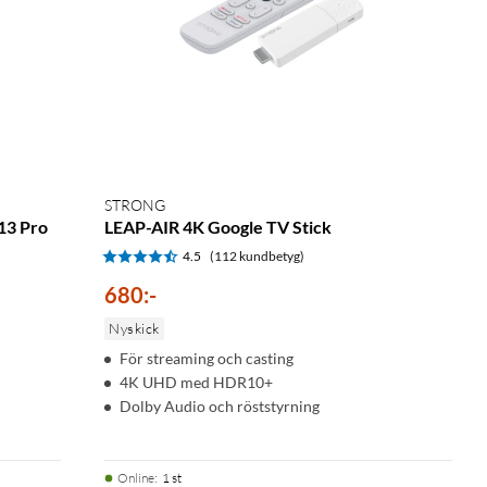
STRONG
 13 Pro
LEAP-AIR 4K Google TV Stick
4.5
(112 kundbetyg)
680
:
-
Nyskick
För streaming och casting
4K UHD med HDR10+
Dolby Audio och röststyrning
Online
:
1 st