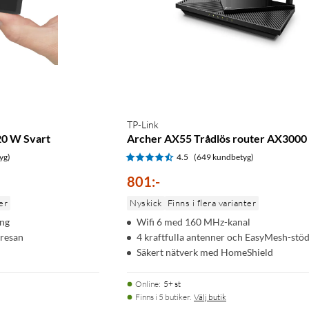
TP-Link
20 W Svart
Archer AX55 Trådlös router AX3000
yg)
4.5
(649 kundbetyg)
801
:
-
er
Nyskick
Finns i flera varianter
ing
Wifi 6 med 160 MHz-kanal
 resan
4 kraftfulla antenner och EasyMesh-stö
Säkert nätverk med HomeShield
Online
:
5+ st
Finns i 5 butiker.
Välj butik