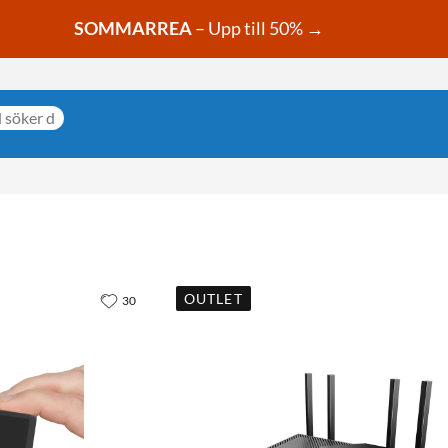
SOMMARREA
– Upp till 50% →
OUTLET
30