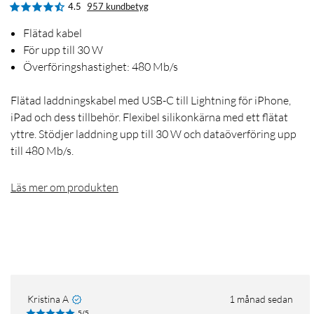
4.5
957 kundbetyg
Flätad kabel
För upp till 30 W
Överföringshastighet: 480 Mb/s
Flätad laddningskabel med USB-C till Lightning för iPhone,
iPad och dess tillbehör. Flexibel silikonkärna med ett flätat
yttre. Stödjer laddning upp till 30 W och dataöverföring upp
till 480 Mb/s.
Läs mer om produkten
Kristina A
1 månad sedan
5/5