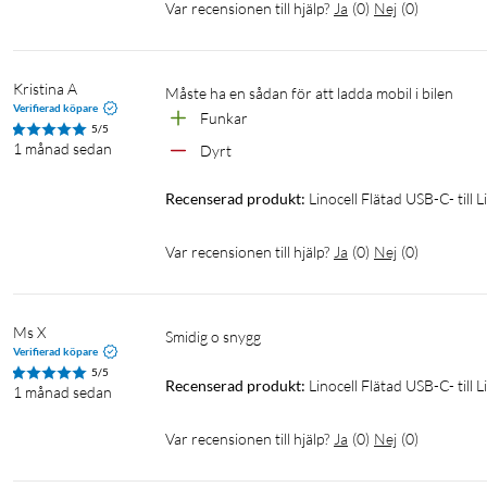
Var recensionen till hjälp?
Ja
(
0
)
Nej
(
0
)
Kristina A
Måste ha en sådan för att ladda mobil i bilen
Verifierad köpare
Funkar 
5/5
1 månad sedan
Dyrt 
Recenserad produkt:
Linocell Flätad USB-C- till 
Var recensionen till hjälp?
Ja
(
0
)
Nej
(
0
)
Ms X
Smidig o snygg
Verifierad köpare
5/5
Recenserad produkt:
Linocell Flätad USB-C- till 
1 månad sedan
Var recensionen till hjälp?
Ja
(
0
)
Nej
(
0
)