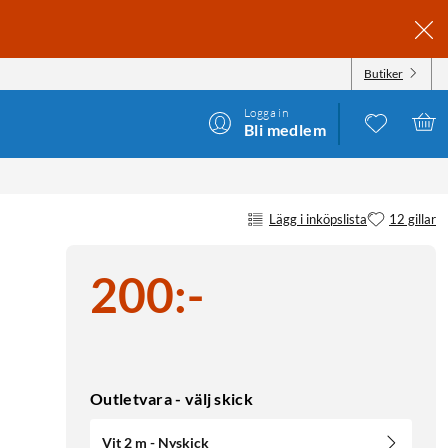
Butiker
Logga in
Bli medlem
Lägg i inköpslista
12 gillar
200
:
-
Outletvara - välj skick
Vit 2 m - Nyskick