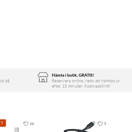
Hämta i butik, GRATIS!
tid på
Reservera online, redo att hämtas ut
efter 15 minuter. Kostnadsfritt!
TT
11
7