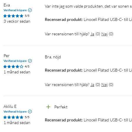
Eva
Var inte jag som valde produkten, det var sonen
Verifierad köpare
5/5
Recenserad produkt:
Linocell Flätad USB-C- till 
3 veckor sedan
Var recensionen till hjälp?
Ja
(
0
)
Nej
(
0
)
Per
Bra, nöjd
Verifierad köpare
4/5
Recenserad produkt:
Linocell Flätad USB-C- till
1 månad sedan
Var recensionen till hjälp?
Ja
(
0
)
Nej
(
0
)
Aklilu E
Perfekt 
Verifierad köpare
5/5
Recenserad produkt:
Linocell Flätad USB-C- till 
1 månad sedan