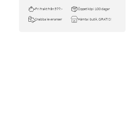
Fri frakt från 599:-
Öppet köp i 100 dagar
Snabba leveranser
Hämta i butik, GRATIS!