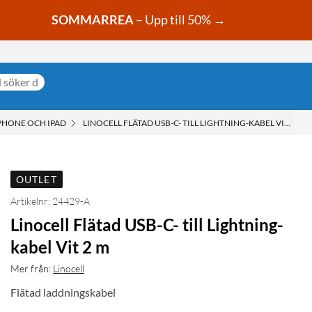
SOMMARREA
– Upp till 50% →
PHONE OCH IPAD
LINOCELL FLÄTAD USB-C- TILL LIGHTNING-KABEL VIT 2 M
OUTLET
Artikelnr: 24429-A
Linocell Flätad USB-C- till Lightning-
kabel Vit 2 m
Mer från:
Linocell
Flätad laddningskabel