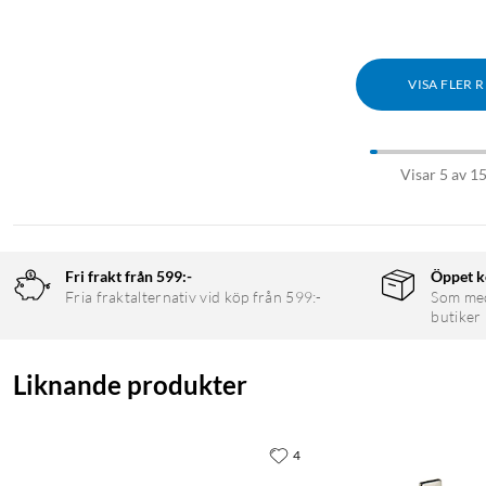
VISA FLER 
Visar 5 av 1
Fri frakt från 599:-
Öppet k
Fria fraktalternativ vid köp från 599:-
Som medl
butiker
Liknande produkter
4