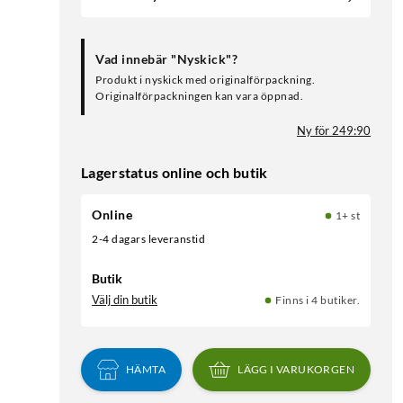
Vad innebär "Nyskick"?
Produkt i nyskick med originalförpackning.
Originalförpackningen kan vara öppnad.
Ny för 249:90
Lagerstatus online och butik
Online
1+ st
2-4 dagars leveranstid
Butik
Välj din butik
Finns i 4 butiker.
HÄMTA
LÄGG I VARUKORGEN