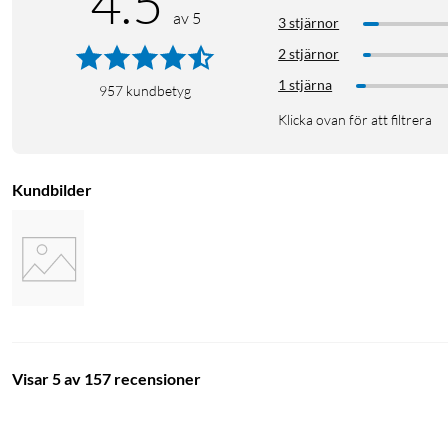
4.5
av 5
3 stjärnor
2 stjärnor
1 stjärna
957
kundbetyg
Klicka ovan för att filtrera
Kundbilder
Visar 5 av 157 recensioner