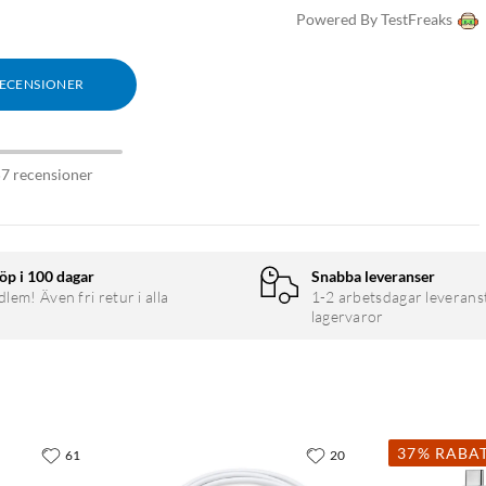
Powered By TestFreaks
RECENSIONER
57 recensioner
öp i 100 dagar
Snabba leveranser
em! Även fri retur i alla
1-2 arbetsdagar leverans
lagervaror
37% RABA
61
20