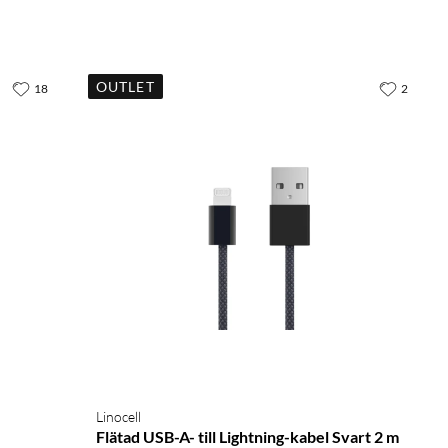
OUTLET
18
2
Linocell
Flätad USB-A- till Lightning-kabel Svart 2 m