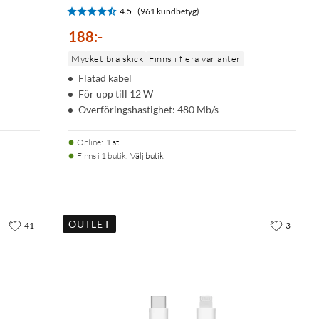
4.5
(961 kundbetyg)
188
:
-
Mycket bra skick
Finns i flera varianter
Flätad kabel
För upp till 12 W
Överföringshastighet: 480 Mb/s
Online
:
1 st
Finns i 1 butik.
Välj butik
OUTLET
41
3