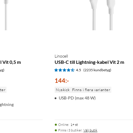
Linocell
l Vit 0,5 m
USB-C till Lightning-kabel Vit 2 m
yg)
4.5
(2235 kundbetyg)
144
:
-
nter
Nyskick
Finns i flera varianter
USB-PD (max 48 W)
ightning
Online
:
1+ st
Finns i 3 butiker.
Välj butik