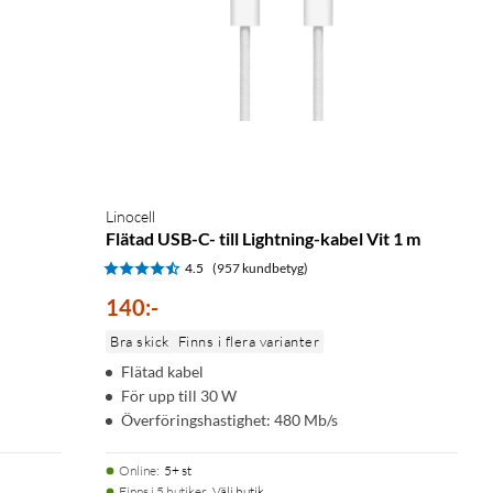
Linocell
Flätad USB-C- till Lightning-kabel Vit 1 m
4.5
(957 kundbetyg)
140
:
-
Bra skick
Finns i flera varianter
Flätad kabel
För upp till 30 W
Överföringshastighet: 480 Mb/s
Online
:
5+ st
Finns i 5 butiker.
Välj butik