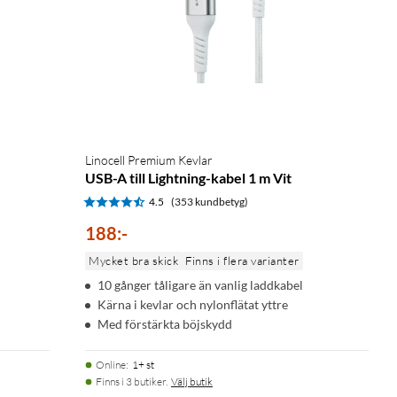
Linocell Premium Kevlar
USB-A till Lightning-kabel 1 m Vit
4.5
(353 kundbetyg)
188
:
-
Mycket bra skick
Finns i flera varianter
10 gånger tåligare än vanlig laddkabel
Kärna i kevlar och nylonflätat yttre
Med förstärkta böjskydd
Online
:
1+ st
Finns i 3 butiker.
Välj butik