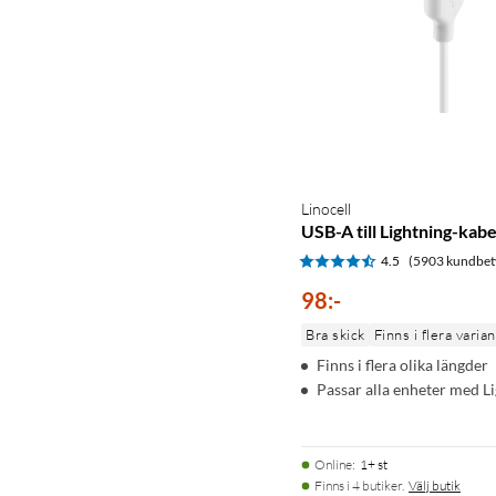
Linocell
USB-A till Lightning-kabe
4.5
(5903 kundbet
98
:
-
Bra skick
Finns i flera varia
Finns i flera olika längder
Passar alla enheter med L
Online
:
1+ st
Finns i 4 butiker.
Välj butik