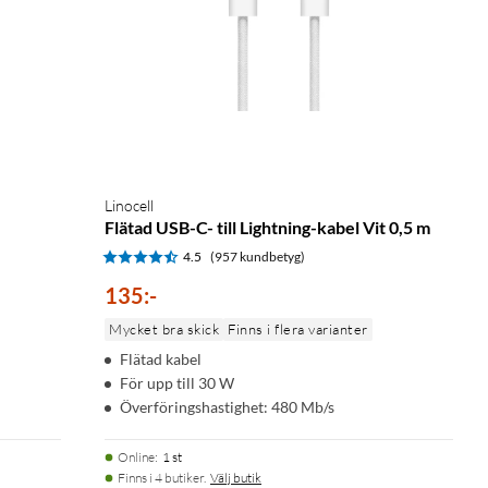
Linocell
Flätad USB-C- till Lightning-kabel Vit 0,5 m
4.5
(957 kundbetyg)
135
:
-
Mycket bra skick
Finns i flera varianter
Flätad kabel
För upp till 30 W
Överföringshastighet: 480 Mb/s
Online
:
1 st
Finns i 4 butiker.
Välj butik