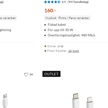
yg)
4.5
(957 kundbetyg)
160
:
-
ra varianter
Nyskick
Finns i flera varianter
Flätad kabel
ightning
För upp till 30 W
Överföringshastighet: 480 Mb/s
Online
:
1+ st
Finns i 5 butiker.
Välj butik
OUTLET
34