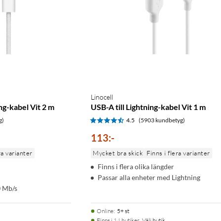
Linocell
ing-kabel Vit 2 m
USB-A till Lightning-kabel Vit 1 m
g)
4.5
(5903 kundbetyg)
113
:
-
ra varianter
Mycket bra skick
Finns i flera varianter
Finns i flera olika längder
Passar alla enheter med Lightning
0 Mb/s
Online
:
5+ st
Finns i 14 butiker.
Välj butik