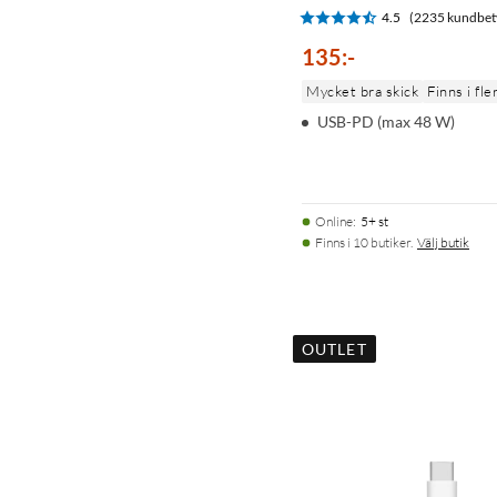
4.5
(2235 kundbet
135
:
-
Mycket bra skick
Finns i fle
USB-PD (max 48 W)
Online
:
5+ st
Finns i 10 butiker.
Välj butik
OUTLET