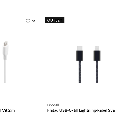
OUTLET
72
Linocell
l Vit 2 m
Flätad USB-C- till Lightning-kabel Sva