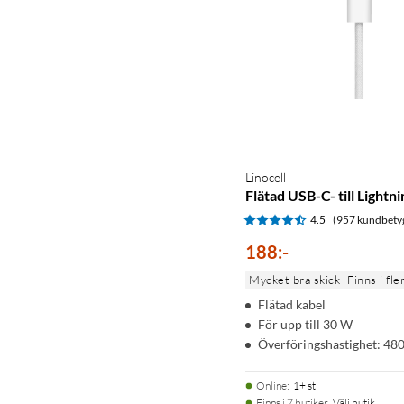
Linocell
Flätad USB-C- till Lightn
4.5
(957 kundbety
188
:
-
Mycket bra skick
Finns i fle
Flätad kabel
För upp till 30 W
Överföringshastighet: 48
Online
:
1+ st
Finns i 7 butiker.
Välj butik