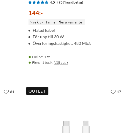
4.5
(957 kundbetyg)
144
:
-
Nyskick
Finns i flera varianter
Flätad kabel
För upp till 30 W
Överföringshastighet: 480 Mb/s
Online
:
1 st
Finns i 1 butik.
Välj butik
OUTLET
61
17