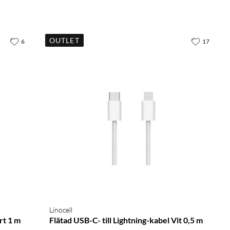
OUTLET
6
17
Linocell
rt 1 m
Flätad USB-C- till Lightning-kabel Vit 0,5 m