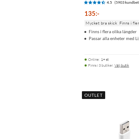
4.5
(5903 kundbet
135
:
-
Mycket bra skick
Finns i fle
Finns i flera olika längder
Passar alla enheter med L
Online
:
1+ st
Finns i 3 butiker.
Välj butik
OUTLET