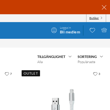
Butiker
Logga in
Bli medlem
TILLGÄNGLIGHET
SORTERING
Alla
Populäraste
OUTLET
7
3