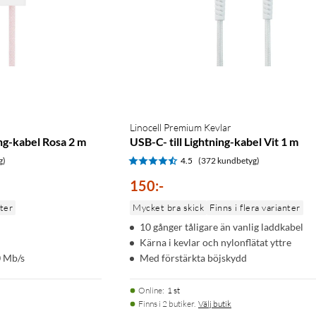
Linocell Premium Kevlar
ing-kabel Rosa 2 m
USB-C- till Lightning-kabel Vit 1 m
g)
4.5
(372 kundbetyg)
150
:
-
nter
Mycket bra skick
Finns i flera varianter
10 gånger tåligare än vanlig laddkabel
Kärna i kevlar och nylonflätat yttre
0 Mb/s
Med förstärkta böjskydd
Online
:
1 st
Finns i 2 butiker.
Välj butik