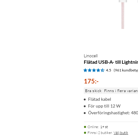
Linocell
Flätad USB-A- till Lightn
4.5
(961 kundbety
175
:
-
Bra skick
Finns i flera varia
Flätad kabel
För upp till 12 W
Överföringshastighet: 48
Online
:
1+ st
Finns i 2 butiker.
Välj butik