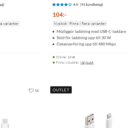
yg)
4.0
(91 kundbetyg)
104
:
-
ra varianter
Nyskick
Finns i flera varianter
Möjliggör laddning med USB-C-laddare
Stöd för laddning upp till 30 W
Dataöverföring upp till 480 Mbps
Online
:
1+ st
Finns i 4 butiker.
Välj butik
OUTLET
11