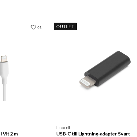
OUTLET
61
Linocell
l Vit 2 m
USB-C till Lightning-adapter Svart