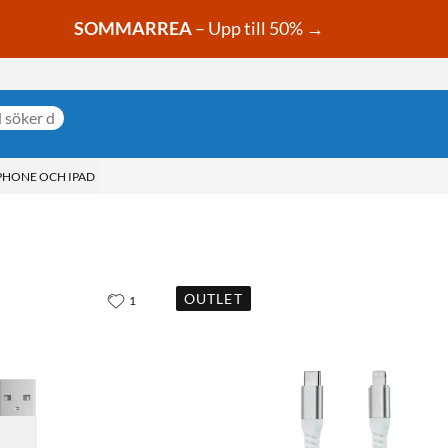
SOMMARREA
– Upp till 50% →
PHONE OCH IPAD
OUTLET
1