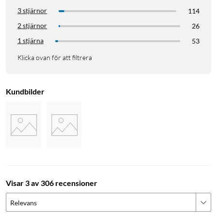
3 stjärnor
114
2 stjärnor
26
1 stjärna
53
Klicka ovan för att filtrera
Kundbilder
Visar 3 av 306 recensioner
Relevans