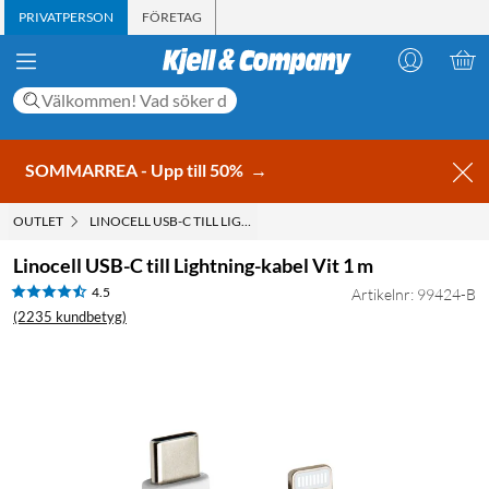
PRIVATPERSON
FÖRETAG
SOMMARREA - Upp till 50%
→
OUTLET
LINOCELL USB-C TILL LIGHTNING-KABEL VIT 1 M
Linocell USB-C till Lightning-kabel Vit 1 m
4.5
Artikelnr: 99424-B
(2235 kundbetyg)