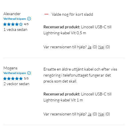
Alexander
Valde nog för kort sladd
Verifierad köpare
4/5
Recenserad produkt:
Linocell USB-C till 
1 vecka sedan
Lightning-kabel Vit 0,5 m
Var recensionen till hjälp?
Ja
(
0
)
Nej
(
0
)
Mogens
Ersatte en äldre uttjänt kabel och efter viss 
Verifierad köpare
rengöring i telefonuttaget fungerar det 
5/5
precis som det skall.
2 veckor sedan
Recenserad produkt:
Linocell USB-C till 
Lightning-kabel Vit 1 m
Var recensionen till hjälp?
Ja
(
0
)
Nej
(
0
)