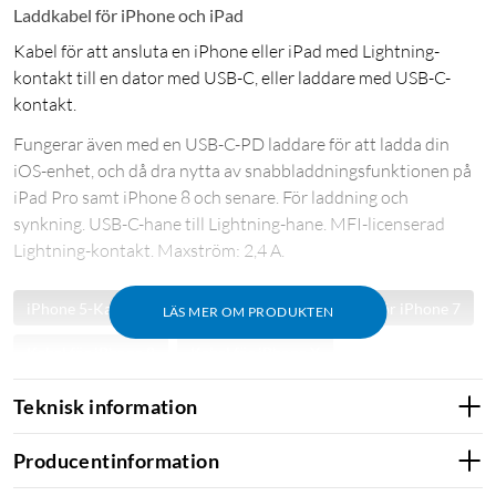
Laddkabel för iPhone och iPad
Kabel för att ansluta en iPhone eller iPad med Lightning-
kontakt till en dator med USB-C, eller laddare med USB-C-
kontakt.
Fungerar även med en USB-C-PD laddare för att ladda din
iOS-enhet, och då dra nytta av snabbladdningsfunktionen på
iPad Pro samt iPhone 8 och senare. För laddning och
synkning. USB-C-hane till Lightning-hane. MFI-licenserad
Lightning-kontakt. Maxström: 2,4 A.
iPhone 5-Kabel
Kabel för iPhone 6
Kabel för iPhone 7
LÄS MER OM PRODUKTEN
Kabel för iPhone 8
Kabel för iPhone X
Kabel för iPhone XR
Kabel för iPhone Xs
Teknisk information
Kabel för iPhone SE
Kabel för iPhone 11
Producentinformation
Kabel för iPhone 11 Pro
Kabel för iPhone 11 Pro Max