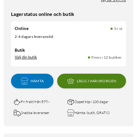
Lagerstatus online och butik
Online
5+ st
2-4 dagars leveranstid
Butik
Välj din butik
Finns i 12 butiker.
HÄMTA
LÄGG I VARUKORGEN
Fri frakt från 599:-
Öppet köp i 100 dagar
Snabba leveranser
Hämta i butik, GRATIS!