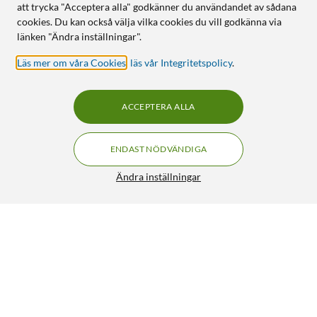
att trycka "Acceptera alla" godkänner du användandet av sådana
cookies. Du kan också välja vilka cookies du vill godkänna via
länken "Ändra inställningar".
Läs mer om våra Cookies
,
läs vår Integritetspolicy
.
ACCEPTERA ALLA
ENDAST NÖDVÄNDIGA
Ändra inställningar
Linocell USB-C till Lightning-kabel Vit 1 m
113:-
4.5/5
HÄMTA
LÄGG I VARUKORGEN