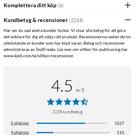
Komplettera ditt köp
(
3
)
Kabel för iPhone 12
Kabel för iPhone 12 Pro
Kundbetyg & recensioner
(
2235
)
Kabel för iPhone 12 Pro Max
Kabel för iPhone 12 Mini
Här ser du vad andra kunder tycker. Vi visar alla betyg för att göra
Kabel för iPhone 13
Kabel för iPhone 13 Pro
det enklare för dig att välja rätt produkt. Recensionerna nedan skrivs
uteslutande av kunder som har köpt varan. Betyg och recensioner
Kabel för iPhone 13 Pro Max
Kabel för iPhone 13 Mini
administreras av TestFreaks. Läs mer om villkor för publicering här
www.kjell.com/se/villkor/recensioner.
Kabel för iPhone 14
Kabel för iPhone 14 Plus
Kabel för iPhone 14 Pro
Kabel för iPhone 14 Pro Max
4.5
av 5
2235
kundbetyg
5 stjärnor
1527
4 stjärnor
515