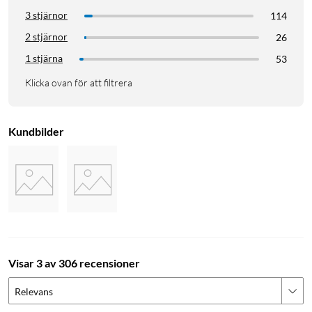
3 stjärnor
114
2 stjärnor
26
1 stjärna
53
Klicka ovan för att filtrera
Kundbilder
Visar 3 av 306 recensioner
Relevans