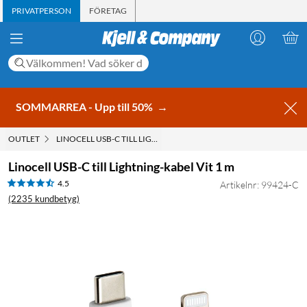
PRIVATPERSON
FÖRETAG
SOMMARREA - Upp till 50%
→
OUTLET
LINOCELL USB-C TILL LIGHTNING-KABEL VIT 1 M
Linocell USB-C till Lightning-kabel Vit 1 m
4.5
Artikelnr: 99424-C
(2235 kundbetyg)