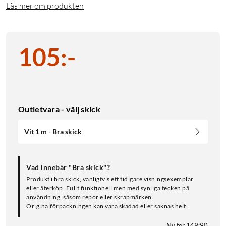
Läs mer om produkten
105
:
-
Outletvara - välj skick
Vit 1 m - Bra skick
Vad innebär "Bra skick"?
Produkt i bra skick, vanligtvis ett tidigare visningsexemplar
eller återköp. Fullt funktionell men med synliga tecken på
användning, såsom repor eller skrapmärken.
Originalförpackningen kan vara skadad eller saknas helt.
Ny för 149:90