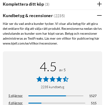
Komplettera ditt köp
(
3
)
Kabel för iPhone 12
Kabel för iPhone 12 Pro
Kundbetyg & recensioner
(
2235
)
Kabel för iPhone 12 Pro Max
Kabel för iPhone 12 Mini
Här ser du vad andra kunder tycker. Vi visar alla betyg för att göra
Kabel för iPhone 13
Kabel för iPhone 13 Pro
det enklare för dig att välja rätt produkt. Recensionerna nedan skrivs
uteslutande av kunder som har köpt varan. Betyg och recensioner
Kabel för iPhone 13 Pro Max
Kabel för iPhone 13 Mini
administreras av TestFreaks. Läs mer om villkor för publicering här
www.kjell.com/se/villkor/recensioner.
Kabel för iPhone 14
Kabel för iPhone 14 Plus
Kabel för iPhone 14 Pro
Kabel för iPhone 14 Pro Max
4.5
av 5
2235
kundbetyg
5 stjärnor
1527
4 stjärnor
515