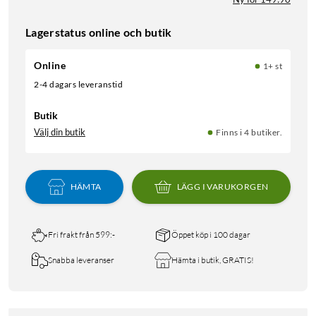
Lagerstatus online och butik
Online
1+ st
2-4 dagars leveranstid
Butik
Välj din butik
Finns i 4 butiker.
HÄMTA
LÄGG I VARUKORGEN
Fri frakt från 599:-
Öppet köp i 100 dagar
Snabba leveranser
Hämta i butik, GRATIS!