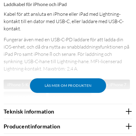
Laddkabel för iPhone och iPad
Kabel för att ansluta en iPhone eller iPad med Lightning-
kontakt till en dator med USB-C, eller laddare med USB-C-
kontakt.
Fungerar även med en USB-C-PD laddare för att ladda din
iOS-enhet, och då dra nytta av snabbladdningsfunktionen på
iPad Pro samt iPhone 8 och senare. För laddning och
synkning. USB-C-hane till Lightning-hane. MFI-licenserad
Lightning-kontakt. Maxström: 2,4 A.
iPhone 5-Kabel
Kabel för iPhone 6
Kabel för iPhone 7
LÄS MER OM PRODUKTEN
Kabel för iPhone 8
Kabel för iPhone X
Kabel för iPhone XR
Kabel för iPhone Xs
Teknisk information
Kabel för iPhone SE
Kabel för iPhone 11
Producentinformation
Kabel för iPhone 11 Pro
Kabel för iPhone 11 Pro Max