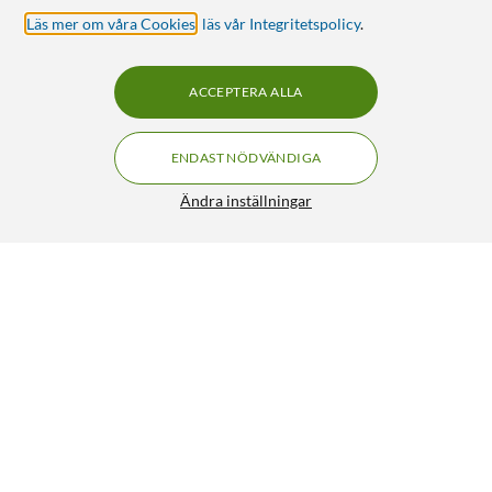
Läs mer om våra Cookies
,
läs vår Integritetspolicy
.
ACCEPTERA ALLA
ENDAST NÖDVÄNDIGA
Ändra inställningar
Linocell USB-C till Lightning-kabel Vit 1 m
105:-
4.5/5
HÄMTA
LÄGG I VARUKORGEN