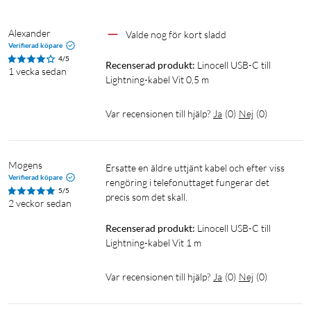
Alexander
Valde nog för kort sladd
Verifierad köpare
4/5
Recenserad produkt:
Linocell USB-C till 
1 vecka sedan
Lightning-kabel Vit 0,5 m
Var recensionen till hjälp?
Ja
(
0
)
Nej
(
0
)
Mogens
Ersatte en äldre uttjänt kabel och efter viss 
Verifierad köpare
rengöring i telefonuttaget fungerar det 
5/5
precis som det skall.
2 veckor sedan
Recenserad produkt:
Linocell USB-C till 
Lightning-kabel Vit 1 m
Var recensionen till hjälp?
Ja
(
0
)
Nej
(
0
)