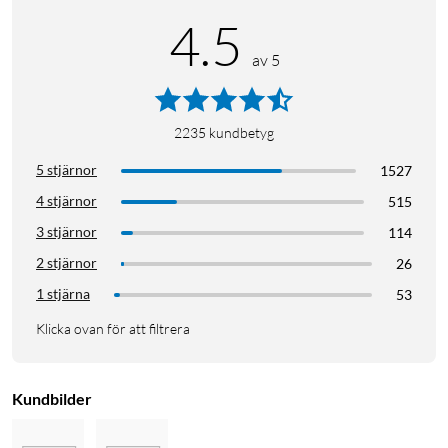
4.5
av 5
2235
kundbetyg
5 stjärnor
1527
4 stjärnor
515
3 stjärnor
114
2 stjärnor
26
1 stjärna
53
Klicka ovan för att filtrera
Kundbilder