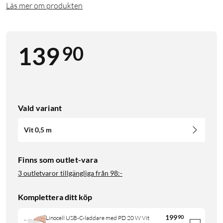
Läs mer om produkten
90
139
Vald variant
Vit 0,5 m
Finns som outlet-vara
3 outletvaror tillgängliga från
98:-
Komplettera ditt köp
199
90
Linocell USB-C-laddare med PD 20 W Vit