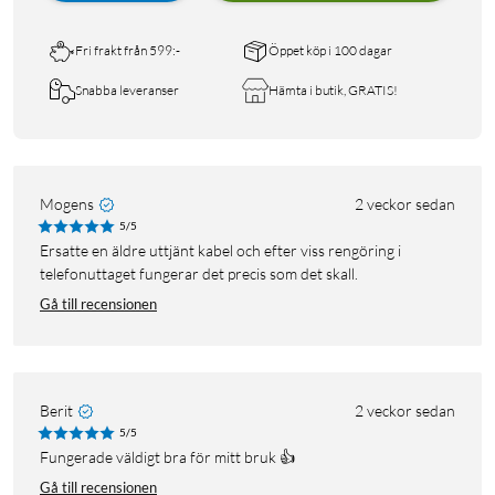
Fri frakt från 599:-
Öppet köp i 100 dagar
Snabba leveranser
Hämta i butik, GRATIS!
Mogens
2 veckor sedan
5/5
Ersatte en äldre uttjänt kabel och efter viss rengöring i
telefonuttaget fungerar det precis som det skall.
Gå till recensionen
Berit
2 veckor sedan
5/5
Fungerade väldigt bra för mitt bruk 👍
Gå till recensionen