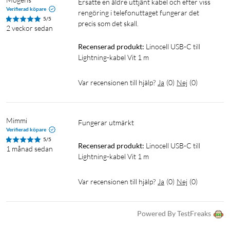
Ersatte en äldre uttjänt kabel och efter viss 
Verifierad köpare
rengöring i telefonuttaget fungerar det 
5/5
precis som det skall.
2 veckor sedan
Recenserad produkt:
Linocell USB-C till 
Lightning-kabel Vit 1 m
Var recensionen till hjälp?
Ja
(
0
)
Nej
(
0
)
Mimmi
Fungerar utmärkt 
Verifierad köpare
5/5
Recenserad produkt:
Linocell USB-C till 
1 månad sedan
Lightning-kabel Vit 1 m
Var recensionen till hjälp?
Ja
(
0
)
Nej
(
0
)
Powered By TestFreaks