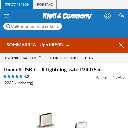
PRIVATPERSON
FÖRETAG
SOMMARREA - Upp till 50%
→
LIGHTNING KABLAR FÖR IPHONE OCH IPAD
LINOCELL USB-C TILL LIGHTNING-KABEL VIT 0,5 M
Linocell USB-C till Lightning-kabel Vit 0,5 m
4.5
Artikelnr: 99483
(2235 kundbetyg)