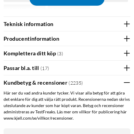
Kabel för iPhone 8
Kabel för iPhone X
Kabel för iPhone XR
Kabel för iPhone Xs
Teknisk information
Kabel för iPhone SE
Kabel för iPhone 11
Producentinformation
Kabel för iPhone 11 Pro
Kabel för iPhone 11 Pro Max
Komplettera ditt köp
(
3
)
Kabel för iPhone 12
Kabel för iPhone 12 Pro
Passar bl.a. till
(
17
)
Kabel för iPhone 12 Pro Max
Kabel för iPhone 12 Mini
Kabel för iPhone 13
Kabel för iPhone 13 Pro
Kundbetyg & recensioner
(
2235
)
Här ser du vad andra kunder tycker. Vi visar alla betyg för att göra
Kabel för iPhone 13 Pro Max
Kabel för iPhone 13 Mini
det enklare för dig att välja rätt produkt. Recensionerna nedan skrivs
Kabel för iPhone 14
Kabel för iPhone 14 Plus
uteslutande av kunder som har köpt varan. Betyg och recensioner
administreras av TestFreaks. Läs mer om villkor för publicering här
Kabel för iPhone 14 Pro
Kabel för iPhone 14 Pro Max
www.kjell.com/se/villkor/recensioner.