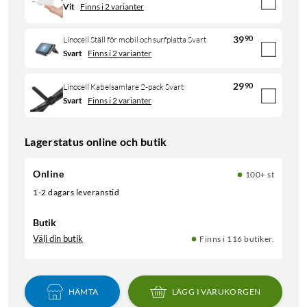
Vit
Finns i 2 varianter
39
90
Linocell Ställ för mobil och surfplatta Svart
Svart
Finns i 2 varianter
29
90
Linocell Kabelsamlare 2-pack Svart
Svart
Finns i 2 varianter
Lagerstatus online och butik
Online
100+ st
1-2 dagars leveranstid
Butik
Välj din butik
Finns i 116 butiker.
HÄMTA
LÄGG I VARUKORGEN