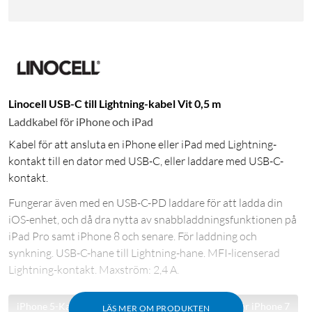
Linocell USB-C till Lightning-kabel Vit 0,5 m
Laddkabel för iPhone och iPad
Kabel för att ansluta en iPhone eller iPad med Lightning-
kontakt till en dator med USB-C, eller laddare med USB-C-
kontakt.
Fungerar även med en USB-C-PD laddare för att ladda din
iOS-enhet, och då dra nytta av snabbladdningsfunktionen på
iPad Pro samt iPhone 8 och senare. För laddning och
synkning. USB-C-hane till Lightning-hane. MFI-licenserad
Lightning-kontakt. Maxström: 2,4 A.
iPhone 5-Kabel
Kabel för iPhone 6
Kabel för iPhone 7
LÄS MER OM PRODUKTEN