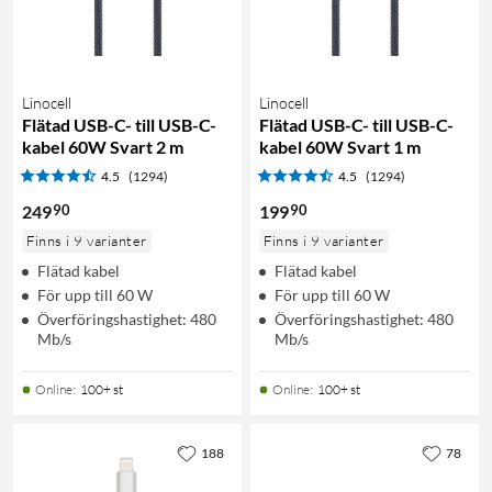
Linocell
Linocell
Flätad USB-C- till USB-C-
Flätad USB-C- till USB-C-
kabel 60W Svart 2 m
kabel 60W Svart 1 m
4.5
(1294)
4.5
(1294)
90
90
249
199
Finns i 9 varianter
Finns i 9 varianter
Flätad kabel
Flätad kabel
För upp till 60 W
För upp till 60 W
Överföringshastighet: 480
Överföringshastighet: 480
Mb/s
Mb/s
Online
:
100+ st
Online
:
100+ st
188
78