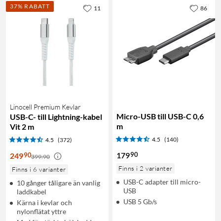
37% RABATT
11
86
Linocell Premium Kevlar
Micro-USB till USB-C 0,6
USB-C- till Lightning-kabel
m
Vit 2 m
4.5
(140)
4.5
(372)
90
179
90
249
399:90
Finns i 2 varianter
Finns i 6 varianter
USB-C adapter till micro-
10 gånger tåligare än vanlig
USB
laddkabel
USB 5 Gb/s
Kärna i kevlar och
nylonflätat yttre