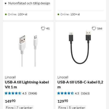
Nylonflätad och tålig design
Online
:
100+ st
Online
:
100+ st
41
166
Linocell
Linocell
USB-A till Lightning-kabel
USB-A till USB-C-kabel 0,2
Vit 1 m
m
4.5
(5908)
4.5
(1063)
90
90
149
129
Finns i 7 varianter
Finns i 5 varianter