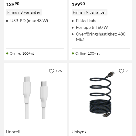
90
90
139
199
Finns i 3 varianter
Finns i 9 varianter
USB-PD (max 48 W)
Flätad kabel
För upp till 60 W
Överföringshastighet: 480
Mb/s
Online
:
100+ st
Online
:
100+ st
176
9
Linocell
Unisynk