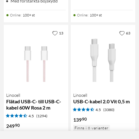
Med förstärkta böjskydd
Online
:
100+ st
Online
:
100+ st
13
63
Linocell
Linocell
Flätad USB-C- till USB-C-
USB-C-kabel 2.0 Vit 0,5 m
kabel 60W Rosa 2 m
4.5
(3380)
4.5
(1294)
90
139
90
249
Finns i 8 varianter
Finns i 9 varianter
Laddkabel för mobil och