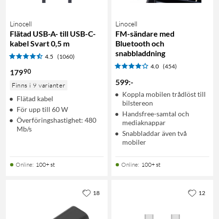
Linocell
Linocell
Flätad USB-A- till USB-C-
FM-sändare med
kabel Svart 0,5 m
Bluetooth och
snabbladdning
4.5
(1060)
4.0
(454)
90
179
599
:
-
Finns i 9 varianter
Koppla mobilen trådlöst till
Flätad kabel
bilstereon
För upp till 60 W
Handsfree-samtal och
Överföringshastighet: 480
mediaknappar
Mb/s
Snabbladdar även två
mobiler
Online
:
100+ st
Online
:
100+ st
18
12