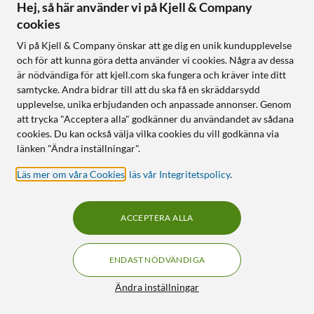
Hej, så här använder vi på Kjell & Company
surfplatta
Flätad kabel
Stöd för upp till 60 W
cookies
För upp till 60 W
480 Mb/s (USB 2.0)
Överföringshastighet: 480
Vi på Kjell & Company önskar att ge dig en unik kundupplevelse
Mb/s
och för att kunna göra detta använder vi cookies. Några av dessa
är nödvändiga för att kjell.com ska fungera och kräver inte ditt
Online
:
100+ st
Online
:
100+ st
samtycke. Andra bidrar till att du ska få en skräddarsydd
upplevelse, unika erbjudanden och anpassade annonser. Genom
att trycka "Acceptera alla" godkänner du användandet av sådana
33% RABATT
30
4
cookies. Du kan också välja vilka cookies du vill godkänna via
länken "Ändra inställningar".
Läs mer om våra Cookies
,
läs vår Integritetspolicy
.
ACCEPTERA ALLA
ENDAST NÖDVÄNDIGA
Luxorparts
Linocell Premium Kevlar
USB-C till HDMI-kabel 1 m
USB-C- till Lightning-kabel
Filter
Ändra inställningar
Svart 1 m
4.5
(117)
4.5
(372)