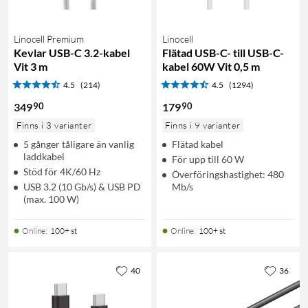
Linocell Premium
Linocell
Kevlar USB-C 3.2-kabel
Flätad USB-C- till USB-C-
Vit 3 m
kabel 60W Vit 0,5 m
4.5
(214)
4.5
(1294)
90
90
349
179
Finns i 3 varianter
Finns i 9 varianter
5 gånger tåligare än vanlig
Flätad kabel
laddkabel
För upp till 60 W
Stöd för 4K/60 Hz
Överföringshastighet: 480
USB 3.2 (10 Gb/s) & USB PD
Mb/s
(max. 100 W)
Online
:
100+ st
Online
:
100+ st
40
36