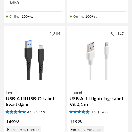
Mb/s
Online
:
100+ st
Online
:
100+ st
84
317
Linocell
Linocell
USB-A till USB-C-kabel
USB-A till Lightning-kabel
Svart 0,5 m
Vit 0,1 m
4.5
(5777)
4.5
(5908)
90
90
149
119
Finns i 6 varianter
Finns i 7 varianter