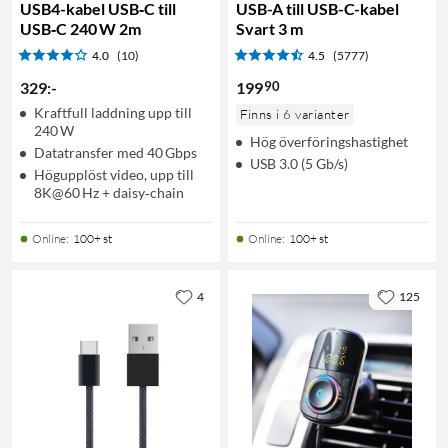
USB4-kabel USB‑C till
USB-A till USB-C-kabel
USB‑C 240 W 2m
Svart 3 m
4.0
(10)
4.5
(5777)
90
329
:
-
199
Kraftfull laddning upp till
Finns i 6 varianter
240 W
Hög överföringshastighet
Datatransfer med 40 Gbps
USB 3.0 (5 Gb/s)
Högupplöst video, upp till
8K@60 Hz + daisy‑chain
Online
:
100+ st
Online
:
100+ st
4
125