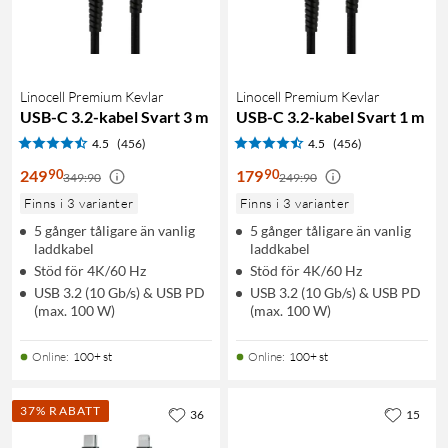
Linocell Premium Kevlar
Linocell Premium Kevlar
USB-C 3.2-kabel Svart 3 m
USB-C 3.2-kabel Svart 1 m
4.5
(456)
4.5
(456)
90
90
249
179
349:90
249:90
Finns i 3 varianter
Finns i 3 varianter
5 gånger tåligare än vanlig
5 gånger tåligare än vanlig
laddkabel
laddkabel
Stöd för 4K/60 Hz
Stöd för 4K/60 Hz
USB 3.2 (10 Gb/s) & USB PD
USB 3.2 (10 Gb/s) & USB PD
(max. 100 W)
(max. 100 W)
Online
:
100+ st
Online
:
100+ st
37% RABATT
36
15