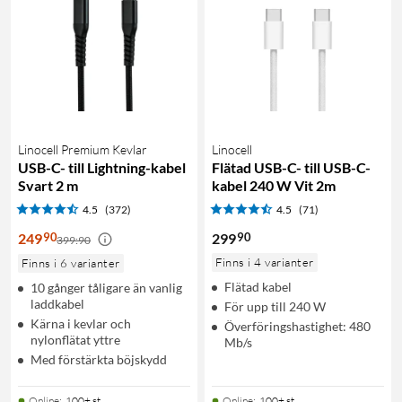
Linocell Premium Kevlar
Linocell
USB-C- till Lightning-kabel
Flätad USB-C- till USB-C-
Svart 2 m
kabel 240 W Vit 2m
4.5
(372)
4.5
(71)
90
90
249
299
399:90
Finns i 4 varianter
Finns i 6 varianter
Flätad kabel
10 gånger tåligare än vanlig
laddkabel
För upp till 240 W
Kärna i kevlar och
Överföringshastighet: 480
nylonflätat yttre
Mb/s
Med förstärkta böjskydd
Online
:
100+ st
Online
:
100+ st