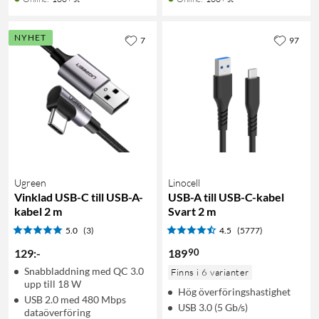
NYHET
7
97
Ugreen
Linocell
Vinklad USB-C till USB-A-
USB-A till USB-C-kabel
kabel 2 m
Svart 2 m
5.0
(3)
4.5
(5777)
90
129
:
-
189
Snabbladdning med QC 3.0
Finns i 6 varianter
upp till 18 W
Hög överföringshastighet
USB 2.0 med 480 Mbps
USB 3.0 (5 Gb/s)
dataöverföring