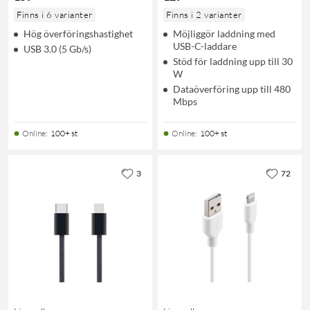
Finns i 6 varianter
Finns i 2 varianter
Hög överföringshastighet
Möjliggör laddning med
USB-C-laddare
USB 3.0 (5 Gb/s)
Stöd för laddning upp till 30
W
Dataöverföring upp till 480
Mbps
Online
:
100+ st
Online
:
100+ st
3
72