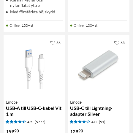
nylonflätat yttre
Med förstärkta böjskydd
Online
:
100+ st
Online
:
100+ st
36
63
Linocell
Linocell
USB-A till USB-C-kabel Vit
USB-C till Lightning-
1 m
adapter Silver
4.5
(5777)
4.0
(91)
90
90
159
129