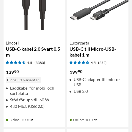
Linocell
Luxorparts
USB-C-kabel 2.0 Svart 0,5
USB-C till Micro-USB-
m
kabel 1 m
4.5
(3380)
4.5
(252)
90
90
139
199
USB-C adapter till micro-
Finns i 8 varianter
USB
Laddkabel för mobil och
USB 2.0
surfplatta
Stöd för upp till 60 W
480 Mb/s (USB 2.0)
Online
:
100+ st
Online
:
100+ st