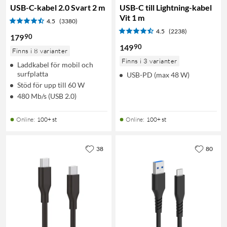
USB-C-kabel 2.0 Svart 2 m
USB-C till Lightning-kabel
Vit 1 m
4.5
(3380)
4.5
(2238)
90
179
90
149
Finns i 8 varianter
Finns i 3 varianter
Laddkabel för mobil och
surfplatta
USB-PD (max 48 W)
Stöd för upp till 60 W
480 Mb/s (USB 2.0)
Online
:
100+ st
Online
:
100+ st
38
80