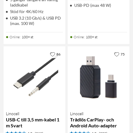
laddkabel
USB-PD (max 48 W)
Stöd för 4K/60 Hz
USB 3.2 (10 Gb/s) & USB PD
(max. 100 W)
Online
:
100+ st
Online
:
100+ st
86
75
Linocell
Linocell
USB-C till 3,5 mm-kabel 1
Trådlös CarPlay- och
m Svart
Android Auto-adapter