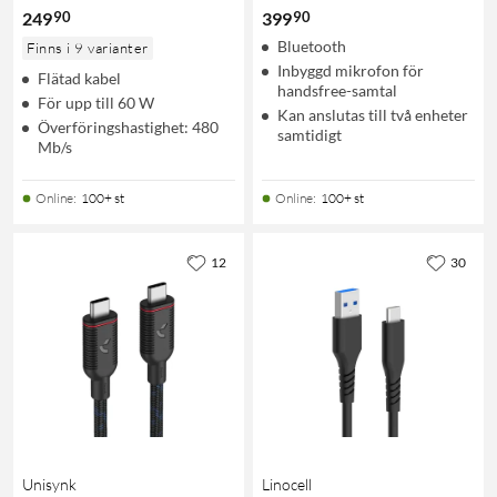
90
90
249
399
Bluetooth
Finns i 9 varianter
Inbyggd mikrofon för
Flätad kabel
handsfree-samtal
För upp till 60 W
Kan anslutas till två enheter
Överföringshastighet: 480
samtidigt
Mb/s
Online
:
100+ st
Online
:
100+ st
12
30
Unisynk
Linocell