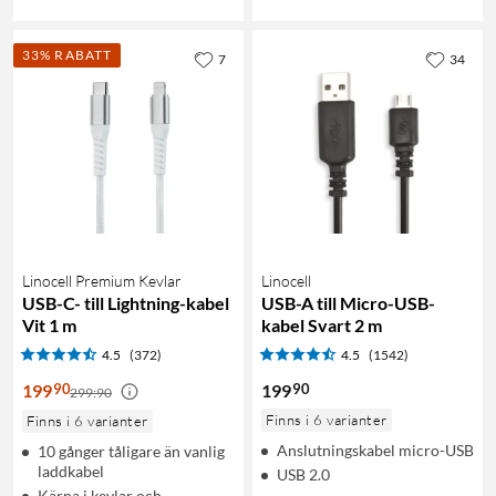
33% RABATT
7
34
Linocell Premium Kevlar
Linocell
USB-C- till Lightning-kabel
USB-A till Micro-USB-
Vit 1 m
kabel Svart 2 m
4.5
(372)
4.5
(1542)
90
90
199
199
299:90
Finns i 6 varianter
Finns i 6 varianter
Anslutningskabel micro-USB
10 gånger tåligare än vanlig
laddkabel
USB 2.0
Kärna i kevlar och