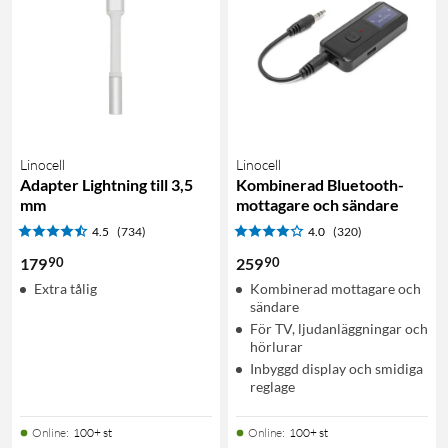
Linocell
Linocell
Adapter Lightning till 3,5
Kombinerad Bluetooth-
mm
mottagare och sändare
4.5
(734)
4.0
(320)
90
90
179
259
Extra tålig
Kombinerad mottagare och
sändare
För TV, ljudanläggningar och
hörlurar
Inbyggd display och smidiga
reglage
Online
:
100+ st
Online
:
100+ st