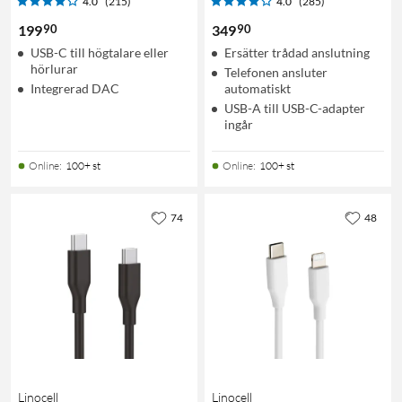
4.0
(215)
4.0
(285)
90
90
199
349
USB-C till högtalare eller
Ersätter trådad anslutning
hörlurar
Telefonen ansluter
Integrerad DAC
automatiskt
USB-A till USB-C-adapter
ingår
Online
:
100+ st
Online
:
100+ st
74
48
Linocell
Linocell