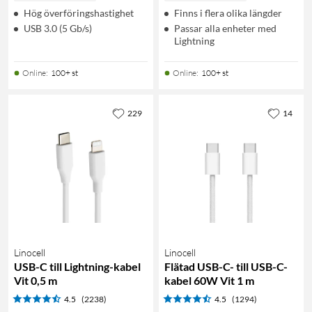
Hög överföringshastighet
Finns i flera olika längder
USB 3.0 (5 Gb/s)
Passar alla enheter med
Lightning
Online
:
100+ st
Online
:
100+ st
229
14
Linocell
Linocell
USB-C till Lightning-kabel
Flätad USB-C- till USB-C-
Vit 0,5 m
kabel 60W Vit 1 m
4.5
(2238)
4.5
(1294)