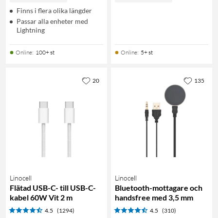
Finns i flera olika längder
Passar alla enheter med
Lightning
Online
:
100+ st
Online
:
5+ st
20
135
Linocell
Linocell
Flätad USB-C- till USB-C-
Bluetooth-mottagare och
kabel 60W Vit 2 m
handsfree med 3,5 mm
4.5
(1294)
4.5
(310)