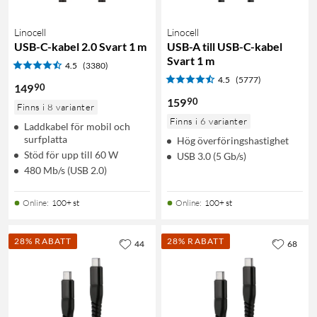
Linocell
Linocell
USB-C-kabel 2.0 Svart 1 m
USB-A till USB-C-kabel
Svart 1 m
4.5
(3380)
4.5
(5777)
90
149
90
159
Finns i 8 varianter
Finns i 6 varianter
Laddkabel för mobil och
surfplatta
Hög överföringshastighet
Stöd för upp till 60 W
USB 3.0 (5 Gb/s)
480 Mb/s (USB 2.0)
Online
:
100+ st
Online
:
100+ st
28% RABATT
28% RABATT
44
68