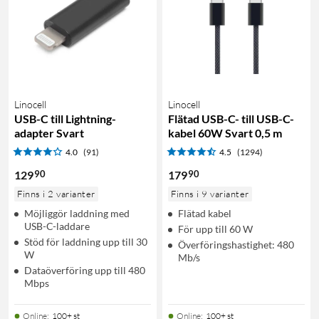
Linocell
Linocell
USB-C till Lightning-
Flätad USB-C- till USB-C-
adapter Svart
kabel 60W Svart 0,5 m
4.0
(91)
4.5
(1294)
90
90
129
179
Finns i 2 varianter
Finns i 9 varianter
Möjliggör laddning med
Flätad kabel
USB-C-laddare
För upp till 60 W
Stöd för laddning upp till 30
Överföringshastighet: 480
W
Mb/s
Dataöverföring upp till 480
Mbps
Online
:
100+ st
Online
:
100+ st