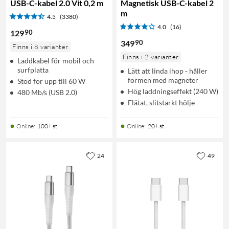
USB-C-kabel 2.0 Vit 0,2 m
Magnetisk USB-C-kabel 2
m
4.5
(3380)
4.0
(16)
90
129
90
349
Finns i 8 varianter
Finns i 2 varianter
Laddkabel för mobil och
surfplatta
Lätt att linda ihop - håller
formen med magneter
Stöd för upp till 60 W
Hög laddningseffekt (240 W)
480 Mb/s (USB 2.0)
Flätat, slitstarkt hölje
Online
:
100+ st
Online
:
20+ st
24
49