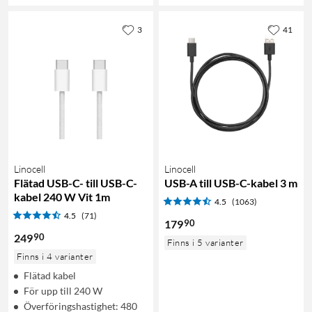
3
41
Linocell
Linocell
Flätad USB-C- till USB-C-
USB-A till USB-C-kabel 3 m
kabel 240 W Vit 1m
4.5
(1063)
4.5
(71)
90
179
90
249
Finns i 5 varianter
Finns i 4 varianter
Flätad kabel
För upp till 240 W
Överföringshastighet: 480