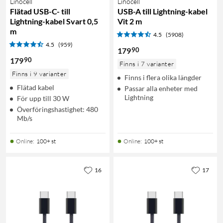
Linocell
Linocell
Flätad USB-C- till
USB-A till Lightning-kabel
Lightning-kabel Svart 0,5
Vit 2 m
m
4.5
(5908)
4.5
(959)
90
179
90
179
Finns i 7 varianter
Finns i 9 varianter
Finns i flera olika längder
Flätad kabel
Passar alla enheter med
Lightning
För upp till 30 W
Överföringshastighet: 480
Mb/s
Online
:
100+ st
Online
:
100+ st
16
17