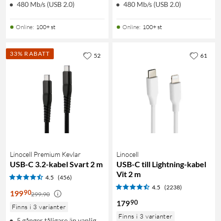
480 Mb/s (USB 2.0)
480 Mb/s (USB 2.0)
Online
:
100+ st
Online
:
100+ st
33% RABATT
52
61
Linocell Premium Kevlar
Linocell
USB-C 3.2-kabel Svart 2 m
USB-C till Lightning-kabel
Vit 2 m
4.5
(456)
4.5
(2238)
90
199
299:90
90
179
Finns i 3 varianter
Finns i 3 varianter
5 gånger tåligare än vanlig