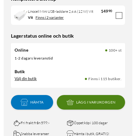
149
90
Linocell Mini USB-laddare 2,4 A (12 W) Vit
Vit
Finns i 2 varianter
Lagerstatus online och butik
Online
100+ st
1-2 dagars leveranstid
Butik
Välj din butik
Finns i 115 butiker.
HÄMTA
LÄGG I VARUKORGEN
Fri frakt från 599:-
Öppet köp i 100 dagar
Snabba leveranser
Hämta i butik, GRATIS!