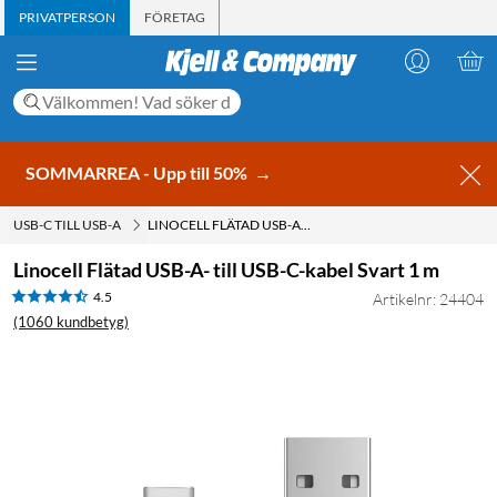
PRIVATPERSON
FÖRETAG
SOMMARREA - Upp till 50%
→
USB-C TILL USB-A
LINOCELL FLÄTAD USB-A- TILL USB-C-KABEL SVART 1 M
Linocell Flätad USB-A- till USB-C-kabel Svart 1 m
4.5
Artikelnr: 24404
(1060 kundbetyg)