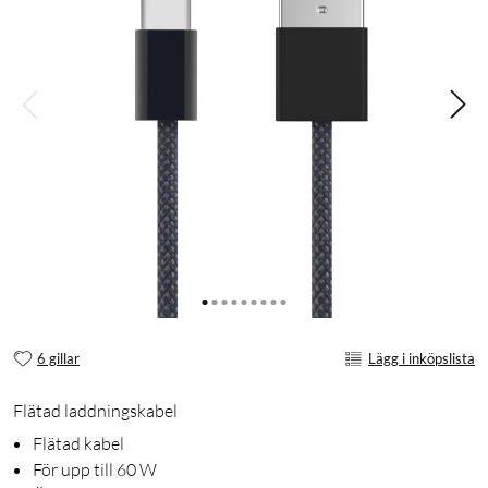
6 gillar
Lägg i inköpslista
Flätad laddningskabel
Flätad kabel
För upp till 60 W