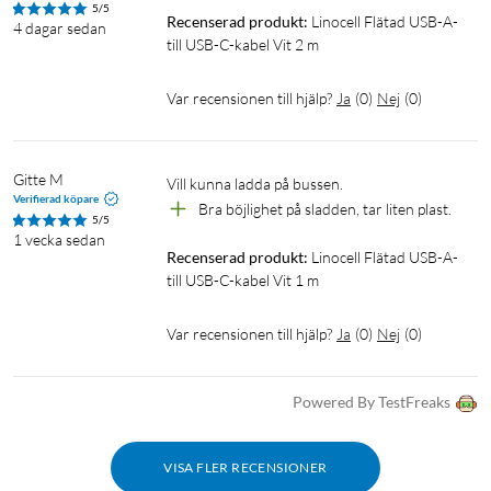
5/5
Recenserad produkt:
Linocell Flätad USB-A- 
4 dagar sedan
till USB-C-kabel Vit 2 m
Var recensionen till hjälp?
Ja
(
0
)
Nej
(
0
)
Gitte M
Vill kunna ladda på bussen.
Verifierad köpare
Bra böjlighet på sladden, tar liten plast.
5/5
1 vecka sedan
Recenserad produkt:
Linocell Flätad USB-A- 
till USB-C-kabel Vit 1 m
Var recensionen till hjälp?
Ja
(
0
)
Nej
(
0
)
Powered By TestFreaks
VISA FLER RECENSIONER