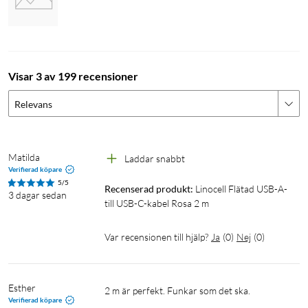
Visar 3 av 199 recensioner
Relevans
Matilda
Laddar snabbt
Verifierad köpare
5/5
Recenserad produkt:
Linocell Flätad USB-A- 
3 dagar sedan
till USB-C-kabel Rosa 2 m
Var recensionen till hjälp?
Ja
(
0
)
Nej
(
0
)
Esther
2 m är perfekt. Funkar som det ska. 
Verifierad köpare