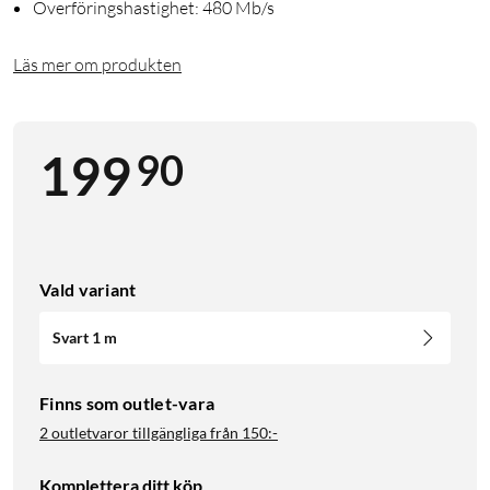
Överföringshastighet: 480 Mb/s
Läs mer om produkten
90
199
Vald variant
Svart 1 m
Finns som outlet-vara
2 outletvaror tillgängliga från
150:-
Komplettera ditt köp