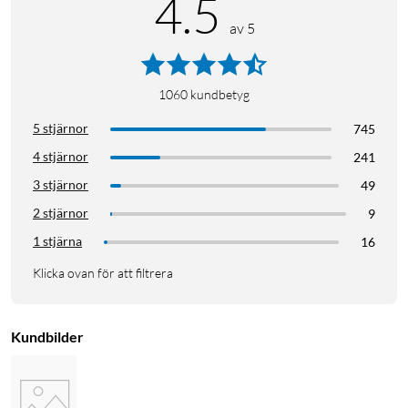
4.5
av 5
1060
kundbetyg
5 stjärnor
745
4 stjärnor
241
3 stjärnor
49
2 stjärnor
9
1 stjärna
16
Klicka ovan för att filtrera
Kundbilder