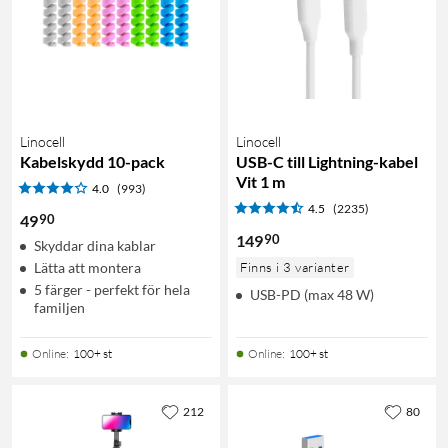
Linocell
Linocell
Kabelskydd 10-pack
USB-C till Lightning-kabel
Vit 1 m
4.0
(993)
4.5
(2235)
90
49
90
149
Skyddar dina kablar
Lätta att montera
Finns i 3 varianter
5 färger - perfekt för hela
USB-PD (max 48 W)
familjen
Online
:
100+ st
Online
:
100+ st
212
80