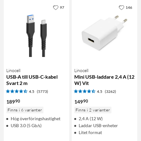
97
146
Linocell
Linocell
USB-A till USB-C-kabel
Mini USB-laddare 2,4 A (12
Svart 2 m
W) Vit
4.5
(5773)
4.5
(3262)
90
90
189
149
Finns i 6 varianter
Finns i 2 varianter
Hög överföringshastighet
2,4 A (12 W)
USB 3.0 (5 Gb/s)
Laddar USB-enheter
Litet format