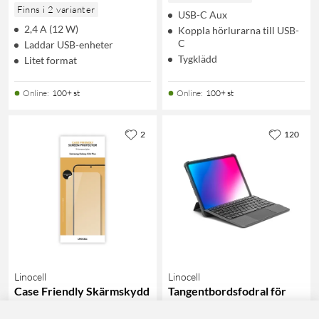
Finns i 2 varianter
USB-C Aux
2,4 A (12 W)
Koppla hörlurarna till USB-
C
Laddar USB-enheter
Tygklädd
Litet format
Online
:
100+ st
Online
:
100+ st
2
120
Linocell
Linocell
Case Friendly Skärmskydd
Tangentbordsfodral för
för Samsung Galaxy S26+
iPad (10:e gen) och iPad