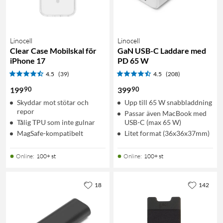
Linocell
Linocell
Clear Case Mobilskal för
GaN USB-C Laddare med
iPhone 17
PD 65 W
4.5
(39)
4.5
(208)
90
90
199
399
Skyddar mot stötar och
Upp till 65 W snabbladdning
repor
Passar även MacBook med
Tålig TPU som inte gulnar
USB-C (max 65 W)
MagSafe-kompatibelt
Litet format (36x36x37mm)
Online
:
100+ st
Online
:
100+ st
18
142