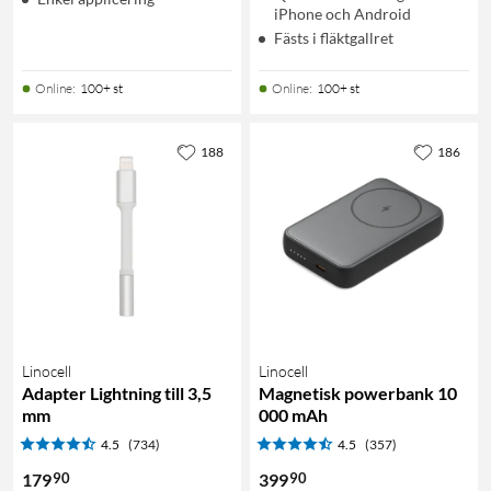
iPhone och Android
Fästs i fläktgallret
Online
:
100+ st
Online
:
100+ st
188
186
Linocell
Linocell
Adapter Lightning till 3,5
Magnetisk powerbank 10
mm
000 mAh
4.5
(734)
4.5
(357)
90
90
179
399