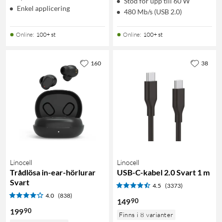
Stöd för upp till 60 W
Enkel applicering
480 Mb/s (USB 2.0)
Online
:
100+ st
Online
:
100+ st
160
38
Linocell
Linocell
Trådlösa in-ear-hörlurar
USB-C-kabel 2.0 Svart 1 m
Svart
4.5
(3373)
4.0
(838)
90
149
90
199
Finns i 8 varianter