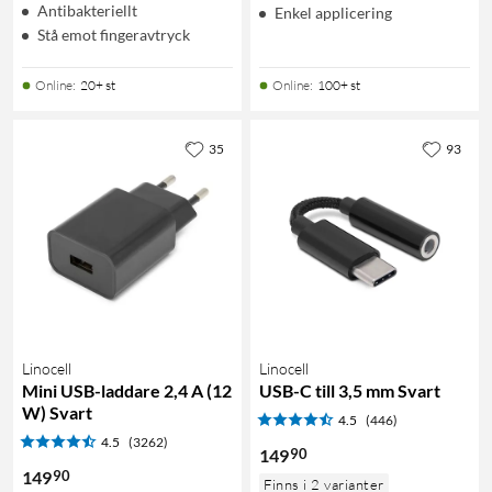
Antibakteriellt
Enkel applicering
Stå emot fingeravtryck
Online
:
20+ st
Online
:
100+ st
35
93
Linocell
Linocell
Mini USB-laddare 2,4 A (12
USB-C till 3,5 mm Svart
W) Svart
4.5
(446)
4.5
(3262)
90
149
90
149
Finns i 2 varianter