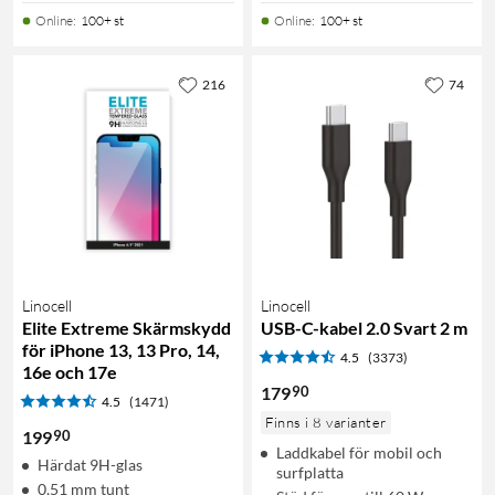
Online
:
100+ st
Online
:
100+ st
216
74
Linocell
Linocell
Elite Extreme Skärmskydd
USB-C-kabel 2.0 Svart 2 m
för iPhone 13, 13 Pro, 14,
4.5
(3373)
16e och 17e
90
179
4.5
(1471)
Finns i 8 varianter
90
199
Laddkabel för mobil och
Härdat 9H-glas
surfplatta
0,51 mm tunt