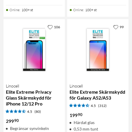
Online
:
100+ st
Online
:
100+ st
106
99
Linocell
Linocell
Elite Extreme Privacy
Elite Extreme Skärmskydd
Glass Skärmskydd för
för Galaxy A52/A53
iPhone 12/12 Pro
4.5
(312)
4.5
(80)
90
199
90
299
Härdat glas
Begränsar synvinkeln
0,53 mm tunt