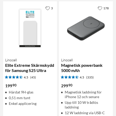
3
178
Linocell
Linocell
Elite Extreme Skärmskydd
Magnetisk powerbank
för Samsung S25 Ultra
5000 mAh
4.5
(45)
4.5
(335)
90
90
199
299
Härdat 9H-glas
Magnetisk laddning för
iPhone 12 och senare
0,51 mm tunt
Upp till 10 W trådlös
Enkel applicering
laddning
12 W laddning via USB-C