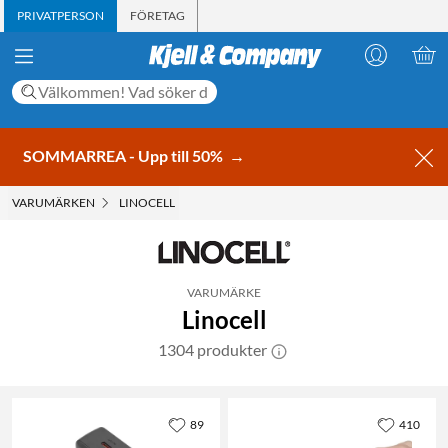
PRIVATPERSON
FÖRETAG
SOMMARREA - Upp till 50%
→
VARUMÄRKEN
LINOCELL
VARUMÄRKE
Linocell
1304 produkter
89
410