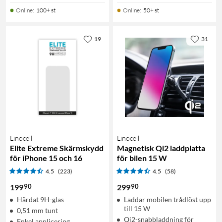
Online
:
100+ st
Online
:
50+ st
19
31
Linocell
Linocell
Elite Extreme Skärmskydd
Magnetisk Qi2 laddplatta
för iPhone 15 och 16
för bilen 15 W
4.5
(223)
4.5
(58)
90
90
199
299
Härdat 9H-glas
Laddar mobilen trådlöst upp
till 15 W
0,51 mm tunt
Qi2-snabbladdning för
Enkel applicering