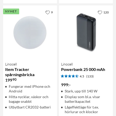
NYHET
9
120
Linocell
Linocell
Item Tracker
Powerbank 25 000 mAh
spårningsbricka
4.5
(133)
90
199
999
:
-
Fungerar med iPhone och
Android
Stark, upp till 140 W
Hitta nycklar, väskor och
Display som bl.a. visar
bagage snabbt
batterikapacitet
Utbytbart CR2032-batteri
Lågeffektläge för t.ex.
hörlurar och klockor