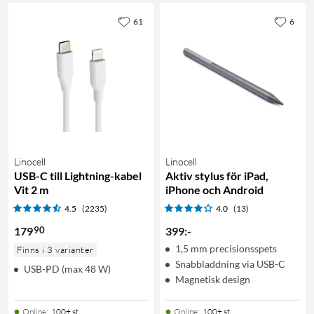
61
6
Linocell
Linocell
USB-C till Lightning-kabel
Aktiv stylus för iPad,
Vit 2 m
iPhone och Android
4.5
(2235)
4.0
(13)
90
179
399
:
-
1,5 mm precisionsspets
Finns i 3 varianter
Snabbladdning via USB-C
USB-PD (max 48 W)
Magnetisk design
Online
:
100+ st
Online
:
100+ st