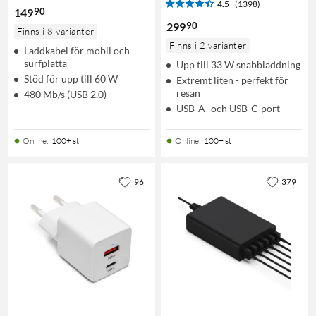
4.5
(1398)
90
149
90
299
Finns i 8 varianter
Finns i 2 varianter
Laddkabel för mobil och
surfplatta
Upp till 33 W snabbladdning
Stöd för upp till 60 W
Extremt liten - perfekt för
resan
480 Mb/s (USB 2.0)
USB-A- och USB-C-port
Online
:
100+ st
Online
:
100+ st
96
379