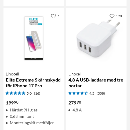
7
198
Linocell
Linocell
Elite Extreme Skärmskydd
4,8 A USB-laddare med tre
för iPhone 17 Pro
portar
5.0
(16)
4.5
(308)
90
90
199
279
Härdat 9H-glas
4,8 A
0,68 mm tunt
Monteringskit medföljer