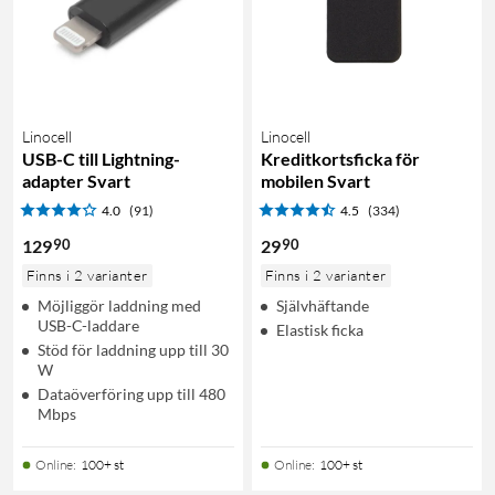
Linocell
Linocell
USB-C till Lightning-
Kreditkortsficka för
adapter Svart
mobilen Svart
4.0
(91)
4.5
(334)
90
90
129
29
Finns i 2 varianter
Finns i 2 varianter
Möjliggör laddning med
Självhäftande
USB-C-laddare
Elastisk ficka
Stöd för laddning upp till 30
W
Dataöverföring upp till 480
Mbps
Online
:
100+ st
Online
:
100+ st