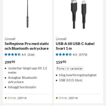
Linocell
Linocell
Selfiepinne Pro med stativ
USB-A till USB-C-kabel
och Bluetooth-avtryckare
Svart 1 m
4.5
(216)
4.5
(5773)
90
90
299
159
Justerbar längd upp till 1,5
Finns i 6 varianter
meter
Hög överföringshastighet
Avtagbar Bluetooth-
USB 3.0 (5 Gb/s)
avtryckare
Inbyggt bordsstativ
Online
:
100+ st
Online
:
100+ st