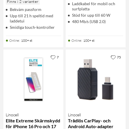
Finns i 2 varianter
Laddkabel för mobil och
surfplatta
Bekväm passform
Stöd för upp till 60 W
Upp till 21 h speltid med
laddetui
480 Mb/s (USB 2.0)
Smidiga touch-kontroller
Online
:
100+ st
Online
:
100+ st
7
75
Linocell
Linocell
Elite Extreme Skärmskydd
Trådlös CarPlay- och
för iPhone 16 Pro och 17
Android Auto-adapter