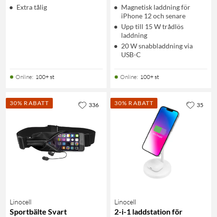
Extra tålig
Magnetisk laddning för
iPhone 12 och senare
Upp till 15 W trådlös
laddning
20 W snabbladdning via
USB-C
Online
:
100+ st
Online
:
100+ st
30% RABATT
30% RABATT
336
35
Linocell
Linocell
Sportbälte Svart
2-i-1 laddstation för