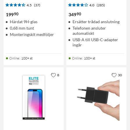
4.5
(37)
4.0
(285)
90
90
199
349
Härdat 9H-glas
Ersätter trådad anslutning
0,68 mm tunt
Telefonen ansluter
automatiskt
Monteringskit medföljer
USB-A till USB-C-adapter
ingår
Online
:
100+ st
Online
:
100+ st
8
30