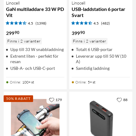
Linocell
Linocell
GaN multiladdare 33 W PD
USB-laddstation 6 portar
Vit
Svart
4.5
(1398)
4.5
(482)
90
90
299
399
Finns i 2 varianter
Finns i 2 varianter
Upp till 33 W snabbladdning
Totalt 6 USB-portar
Extremt liten - perfekt för
Levererar upp till 50 W (10
resan
A)
USB-A- och USB-C-port
Samtidig laddning
Online
:
100+ st
Online
:
5+ st
50% RABATT
179
88