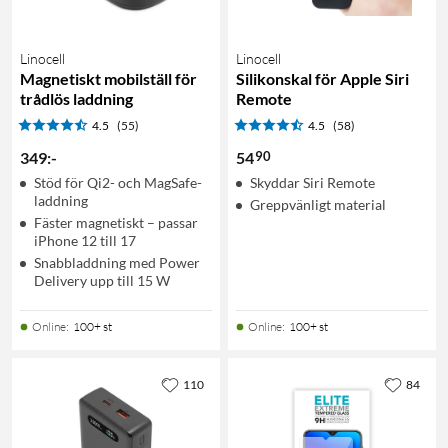
Linocell
Linocell
Magnetiskt mobilställ för
Silikonskal för Apple Siri
trådlös laddning
Remote
4.5
(55)
4.5
(58)
90
349
:
-
54
Stöd för Qi2- och MagSafe-
Skyddar Siri Remote
laddning
Greppvänligt material
Fäster magnetiskt – passar
iPhone 12 till 17
Snabbladdning med Power
Delivery upp till 15 W
Online
:
100+ st
Online
:
100+ st
110
84