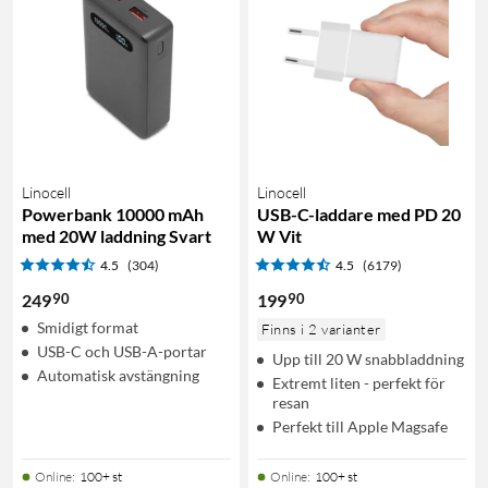
Linocell
Linocell
Powerbank 10000 mAh
USB-C-laddare med PD 20
med 20W laddning Svart
W Vit
4.5
(304)
4.5
(6179)
90
90
249
199
Smidigt format
Finns i 2 varianter
USB-C och USB-A-portar
Upp till 20 W snabbladdning
Automatisk avstängning
Extremt liten - perfekt för
resan
Perfekt till Apple Magsafe
Online
:
100+ st
Online
:
100+ st