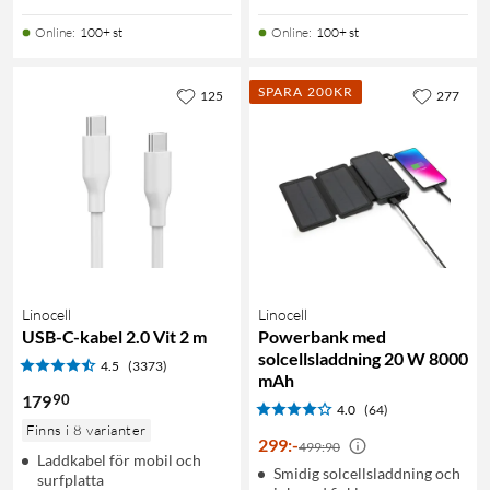
Online
:
100+ st
Online
:
100+ st
SPARA 200KR
125
277
Linocell
Linocell
USB-C-kabel 2.0 Vit 2 m
Powerbank med
solcellsladdning 20 W 8000
4.5
(3373)
mAh
90
179
4.0
(64)
Finns i 8 varianter
299
:
-
499:90
Laddkabel för mobil och
Smidig solcellsladdning och
surfplatta