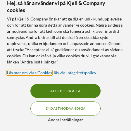
(A16)
Hej, så här använder vi på Kjell & Company
5.0
(5)
4.5
(78)
cookies
90
199
599
:
-
Anpassat för mobilskal
Vi på Kjell & Company önskar att ge dig en unik kundupplevelse
Med tangentbord och
och för att kunna göra detta använder vi cookies. Några av dessa
Reptåligt 9H-härdat glas
styrplatta
är nödvändiga för att kjell.com ska fungera och kräver inte ditt
Enkel montering med
Tvådelad design
applikator
samtycke. Andra bidrar till att du ska få en skräddarsydd
Skyddar din iPad
upplevelse, unika erbjudanden och anpassade annonser. Genom
att trycka "Acceptera alla" godkänner du användandet av sådana
cookies. Du kan också välja vilka cookies du vill godkänna via
Online
:
100+ st
Online
:
100+ st
länken "Ändra inställningar".
Läs mer om våra Cookies
,
läs vår Integritetspolicy
.
3
30
ACCEPTERA ALLA
ENDAST NÖDVÄNDIGA
Filter
Ändra inställningar