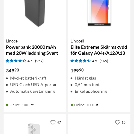
Linocell
Linocell
Powerbank 20000 mAh
Elite Extreme Skärmskydd
med 20W laddning Svart
för Galaxy A04s/A12/A13
4.5
(257)
4.5
(165)
90
90
349
199
Mycket batterikraft
Härdat glas
USB-C och USB-A-portar
0,51 mm tunt
Automatisk avstängning
Enkel applicering
Online
:
100+ st
Online
:
100+ st
47
15