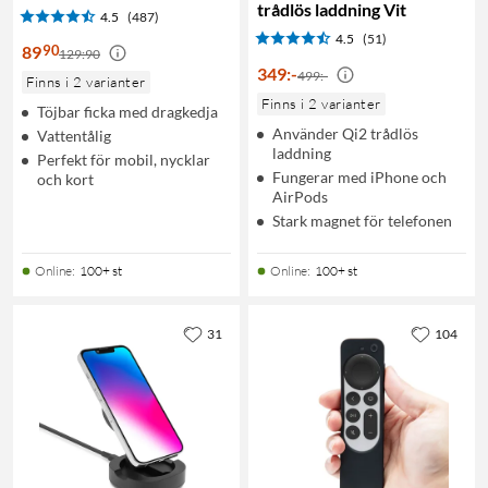
trådlös laddning Vit
4.5
(487)
4.5
(51)
90
89
129:90
349
:
-
499:-
Finns i 2 varianter
Finns i 2 varianter
Töjbar ficka med dragkedja
Använder Qi2 trådlös
Vattentålig
laddning
Perfekt för mobil, nycklar
Fungerar med iPhone och
och kort
AirPods
Stark magnet för telefonen
Online
:
100+ st
Online
:
100+ st
31
104