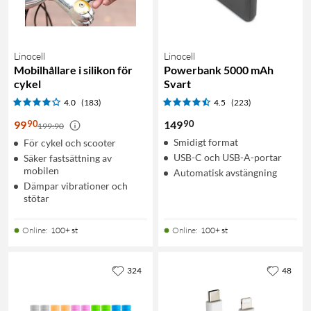
Linocell
Linocell
Mobilhållare i silikon för
Powerbank 5000 mAh
cykel
Svart
4.0
(183)
4.5
(223)
90
90
99
149
199:90
Smidigt format
För cykel och scooter
USB-C och USB-A-portar
Säker fastsättning av
mobilen
Automatisk avstängning
Dämpar vibrationer och
stötar
Online
:
100+ st
Online
:
100+ st
324
48