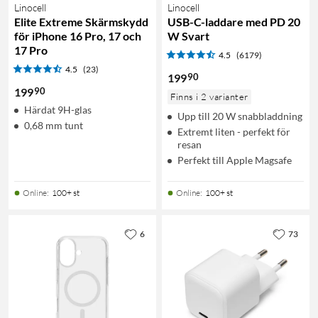
Linocell
Linocell
Elite Extreme Skärmskydd
USB-C-laddare med PD 20
för iPhone 16 Pro, 17 och
W Svart
17 Pro
4.5
(6179)
4.5
(23)
90
199
90
199
Finns i 2 varianter
Härdat 9H-glas
Upp till 20 W snabbladdning
0,68 mm tunt
Extremt liten - perfekt för
resan
Perfekt till Apple Magsafe
Online
:
100+ st
Online
:
100+ st
6
73