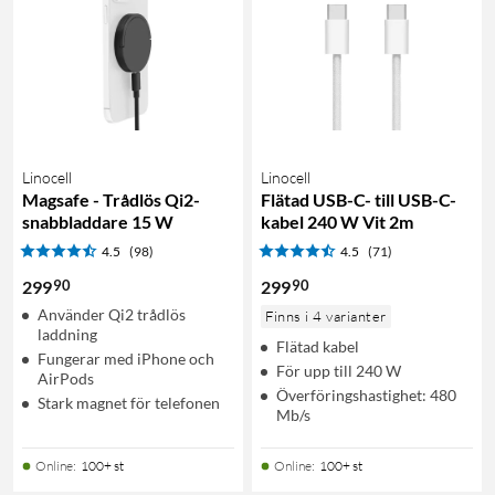
Linocell
Linocell
Magsafe - Trådlös Qi2-
Flätad USB-C- till USB-C-
snabbladdare 15 W
kabel 240 W Vit 2m
4.5
(98)
4.5
(71)
90
90
299
299
Använder Qi2 trådlös
Finns i 4 varianter
laddning
Flätad kabel
Fungerar med iPhone och
För upp till 240 W
AirPods
Överföringshastighet: 480
Stark magnet för telefonen
Mb/s
Online
:
100+ st
Online
:
100+ st