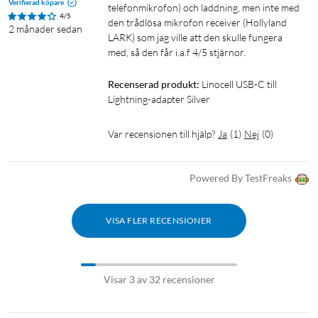
Verifierad köpare
telefonmikrofon) och laddning, men inte med 
4/5
den trådlösa mikrofon receiver (Hollyland 
2 månader sedan
LARK) som jag ville att den skulle fungera 
med, så den får i.a.f 4/5 stjärnor.
Recenserad produkt:
Linocell USB-C till 
Lightning-adapter Silver
Var recensionen till hjälp?
Ja
(
1
)
Nej
(
0
)
Powered By TestFreaks
VISA FLER RECENSIONER
Visar 3 av 32 recensioner