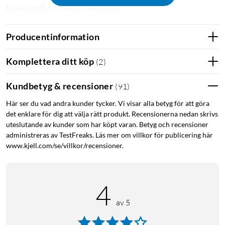
Kompatibla Apple-enheter
Produkten är MFI-certifierad. Användning av Made for Apple-
Producentinformation
märket innebär att ett tillbehör har designats för att specifikt
kopplas till de Apple-produkter som anges nedan och har
Komplettera ditt köp
(
2
)
certifierats av utvecklaren för att uppfylla Apples standarder
för prestanda. Apple ansvarar dock inte för driften av denna
Kundbetyg & recensioner
(
91
)
enhet eller dess överensstämmelse med säkerhets- och
regleringsstandarder.
Här ser du vad andra kunder tycker. Vi visar alla betyg för att göra
det enklare för dig att välja rätt produkt. Recensionerna nedan skrivs
iPhone
uteslutande av kunder som har köpt varan. Betyg och recensioner
administreras av TestFreaks. Läs mer om villkor för publicering här
iPhone 14 Pro Max, iPhone 14 Pro, iPhone 14 Plus, iPhone 14
www.kjell.com/se/villkor/recensioner.
iPhone 13 Pro Max, iPhone 13 Pro, iPhone 13, iPhone 13 Mini
iPhone 12 Pro Max, iPhone 12 Pro, iPhone 12, iPhone 12 Mini
iPhone 11 Pro Max, iPhone 11 Pro, iPhone 11
4
iPhone 8 Plus, iPhone 8
iPhone 7 Plus, iPhone 7
av 5
iPhone 6s Plus, iPhone 6s, iPhone 6 Plus, iPhone 6
iPhone 5s