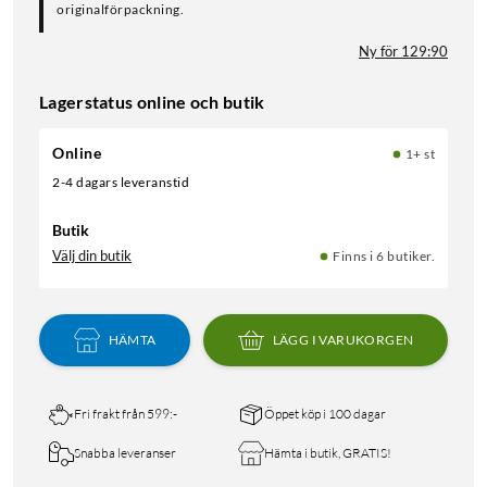
originalförpackning.
Ny för 129:90
Lagerstatus online och butik
Online
1+ st
2-4 dagars leveranstid
Butik
Välj din butik
Finns i 6 butiker.
HÄMTA
LÄGG I VARUKORGEN
Fri frakt från 599:-
Öppet köp i 100 dagar
Snabba leveranser
Hämta i butik, GRATIS!