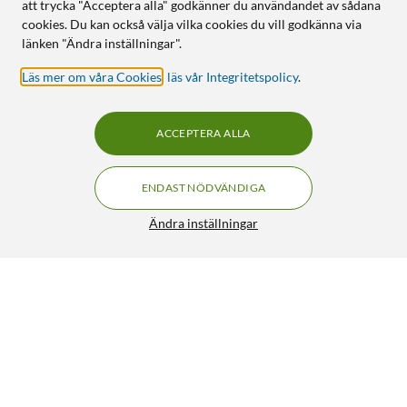
att trycka "Acceptera alla" godkänner du användandet av sådana
cookies. Du kan också välja vilka cookies du vill godkänna via
länken "Ändra inställningar".
Läs mer om våra Cookies
,
läs vår Integritetspolicy
.
ACCEPTERA ALLA
ENDAST NÖDVÄNDIGA
Ändra inställningar
Linocell USB-C till Lightning-adapter Svart
98:-
4/5
HÄMTA
LÄGG I VARUKORGEN