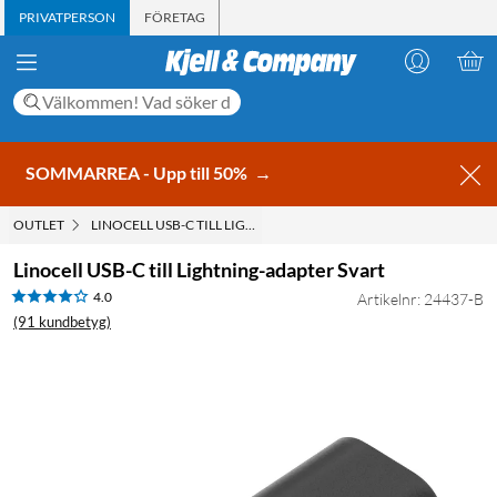
PRIVATPERSON
FÖRETAG
SOMMARREA - Upp till 50%
→
OUTLET
LINOCELL USB-C TILL LIGHTNING-ADAPTER SVART
Linocell USB-C till Lightning-adapter Svart
4.0
Artikelnr: 24437-B
(91 kundbetyg)