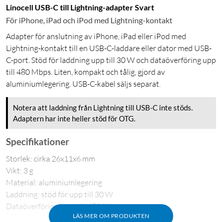
Linocell USB-C till Lightning-adapter Svart
För iPhone, iPad och iPod med Lightning-kontakt
Adapter för anslutning av iPhone, iPad eller iPod med
Lightning-kontakt till en USB-C-laddare eller dator med USB-
C-port. Stöd för laddning upp till 30 W och dataöverföring upp
till 480 Mbps. Liten, kompakt och tålig, gjord av
aluminiumlegering. USB-C-kabel säljs separat.
Notera att laddning från Lightning till USB-C inte stöds.
Adaptern har inte heller stöd för OTG.
Specifikationer
Storlek: cirka 26x11x6 mm
Vikt: 3 g
Material: aluminiumlegering
Laddning: stöd för upp till 30 W
Dataöverföring: upp till 480 Mbps
LÄS MER OM PRODUKTEN