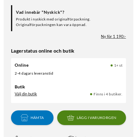
Vad innebär "Nyskick"?
Produkt i nyskick med originalförpackning.
Originalförpackningen kan vara öppnad.
Ny för 1 190:-
Lagerstatus online och butik
Online
1+ st
2-4 dagars leveranstid
Butik
Välj din butik
Finns i 4 butiker.
HÄMTA
LÄGG I VARUKORGEN