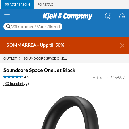
PRIVATPERSON
FÖRETAG
SOMMARREA - Upp till 50%
→
OUTLET
SOUNDCORE SPACE ONE JET BLACK
Soundcore Space One Jet Black
4.5
Artikelnr: 24668-A
(30 kundbetyg)