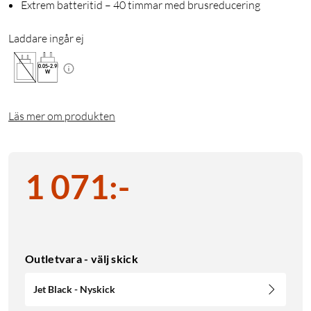
Extrem batteritid – 40 timmar med brusreducering
Laddare ingår ej
0.05
-
2.9
W
Läs mer om produkten
1 071
:
-
Outletvara - välj skick
Jet Black - Nyskick