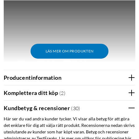
LÄS MER OM PRODUKTEN
Producentinformation
Utmärkelser
Komplettera ditt köp
(
2
)
Tek.no: "Space One är ett kap med fantastiskt ljud och många
Kundbetyg & recensioner
(
30
)
funktioner."
Här ser du vad andra kunder tycker. Vi visar alla betyg för att göra
det enklare för dig att välja rätt produkt. Recensionerna nedan skrivs
uteslutande av kunder som har köpt varan. Betyg och recensioner
Sammanfattning:
administreras av TestFreaks. Läs mer om villkor för publicering här