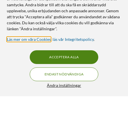
samtycke. Andra bidrar till att du ska få en skräddarsydd
upplevelse, unika erbjudanden och anpassade annonser. Genom
att trycka "Acceptera alla" godkänner du användandet av sådana
cookies. Du kan också välja vilka cookies du vill godkänna via
länken "Ändra inställningar".
Läs mer om våra Cookies
,
läs vår Integritetspolicy
.
ACCEPTERA ALLA
ENDAST NÖDVÄNDIGA
Ändra inställningar
Soundcore Space One Jet Black
FRI FRAKT
4.5/5
1 071:-
HÄMTA
LÄGG I VARUKORGEN