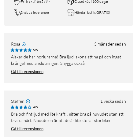
Fri frakt från 599:-
Öppet köp i 100 dagar
Snabba leveranser
Hämta i butik, GRATIS!
Rosa
5 månader sedan
5/5
Älskar de här hörlurarna! Bra ljud, sköna att ha på och inget
krångel med anslutningen. Snygga också.
Gå till recensionen
Steffen
1 vecka sedan
4/5
Bra och fint ljud med lite kraft i, sitter bra på huvudet utan att
trycka hårt. Nackdelen är att de är lite stora i storleken.
Gå till recensionen