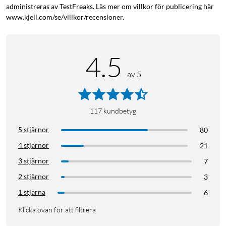
administreras av TestFreaks. Läs mer om villkor för publicering här
www.kjell.com/se/villkor/recensioner.
4.5
av 5
117
kundbetyg
5 stjärnor
80
4 stjärnor
21
3 stjärnor
7
2 stjärnor
3
1 stjärna
6
Klicka ovan för att filtrera