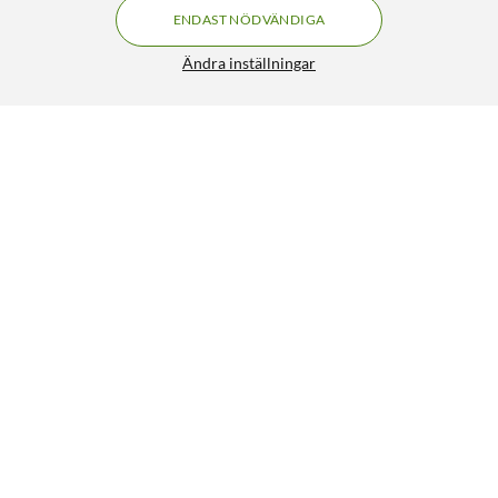
ENDAST NÖDVÄNDIGA
Ändra inställningar
Luxorparts USB-C till HDMI-kabel 2 m
375:-
4.5/5
HÄMTA
LÄGG I VARUKORGEN
Liknande produkter