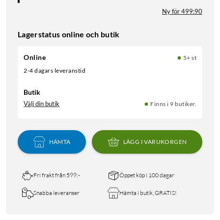
Ny för 499:90
Lagerstatus online och butik
Online
5+ st
2-4 dagars leveranstid
Butik
Välj din butik
Finns i 9 butiker.
HÄMTA
LÄGG I VARUKORGEN
Fri frakt från 599:-
Öppet köp i 100 dagar
Snabba leveranser
Hämta i butik, GRATIS!