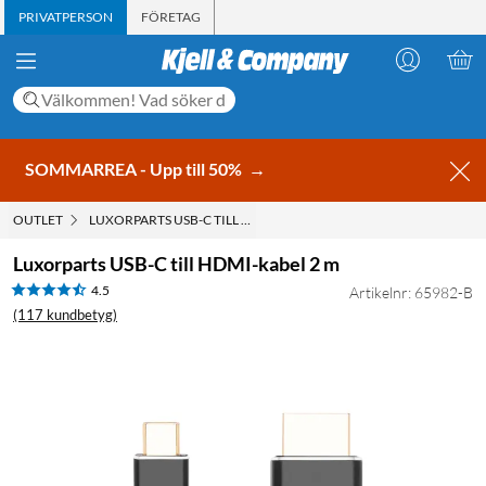
PRIVATPERSON
FÖRETAG
SOMMARREA - Upp till 50%
→
OUTLET
LUXORPARTS USB-C TILL HDMI-KABEL 2 M
Luxorparts USB-C till HDMI-kabel 2 m
4.5
Artikelnr: 65982-B
(117 kundbetyg)