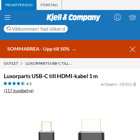
PRIVATPERSON
FÖRETAG
SOMMARREA - Upp till 50%
→
OUTLET
LUXORPARTS USB-C TILL HDMI-KABEL 1 M
Luxorparts USB-C till HDMI-kabel 1 m
4.5
Artikelnr: 65981-B
(117 kundbetyg)