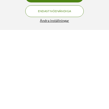
ENDAST NÖDVÄNDIGA
Ändra inställningar
Luxorparts USB-C till HDMI-kabel 1 m
300:-
4.5/5
HÄMTA
LÄGG I VARUKORGEN
Liknande produkter