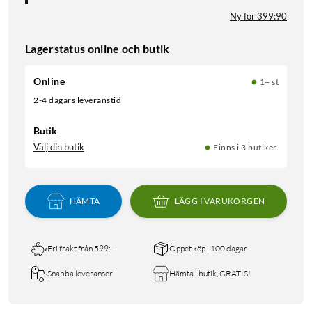
Ny för 399:90
Lagerstatus online och butik
Online
1+ st
2-4 dagars leveranstid
Butik
Välj din butik
Finns i 3 butiker.
HÄMTA
LÄGG I VARUKORGEN
Fri frakt från 599:-
Öppet köp i 100 dagar
Snabba leveranser
Hämta i butik, GRATIS!