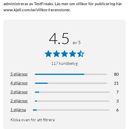
administreras av TestFreaks. Läs mer om villkor för publicering här
www.kjell.com/se/villkor/recensioner.
4.5
av 5
117
kundbetyg
5 stjärnor
80
4 stjärnor
21
3 stjärnor
7
2 stjärnor
3
1 stjärna
6
Klicka ovan för att filtrera