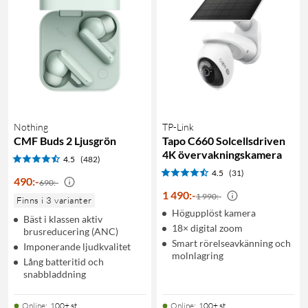
Nothing
TP-Link
CMF Buds 2 Ljusgrön
Tapo C660 Solcellsdriven
4K övervakningskamera
4.5
(482)
4.5
(31)
490
:
-
690:-
1 490
:
-
1 990:-
Finns i 3 varianter
Högupplöst kamera
Bäst i klassen aktiv
18× digital zoom
brusreducering (ANC)
Smart rörelseavkänning och
Imponerande ljudkvalitet
molnlagring
Lång batteritid och
snabbladdning
Online
:
100+ st
Online
:
100+ st