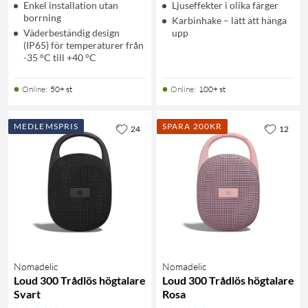
Enkel installation utan
Ljuseffekter i olika färger
borrning
Karbinhake – lätt att hänga
Väderbeständig design
upp
(IP65) för temperaturer från
-35 °C till +40 °C
Online
:
50+ st
Online
:
100+ st
MEDLEMSPRIS
SPARA 200KR
24
12
Nomadelic
Nomadelic
Loud 300 Trådlös högtalare
Loud 300 Trådlös högtalare
Svart
Rosa