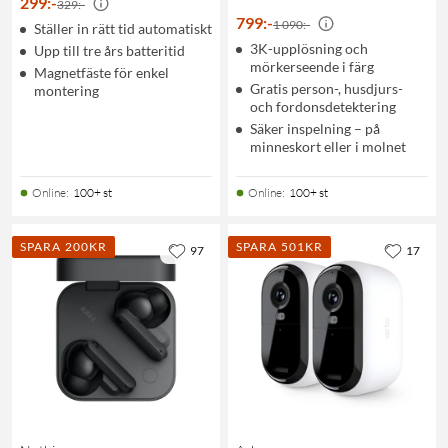
299
:
-
329:-
799
:
-
1 090:-
Ställer in rätt tid automatiskt
3K-upplösning och
Upp till tre års batteritid
mörkerseende i färg
Magnetfäste för enkel
Gratis person-, husdjurs-
montering
och fordonsdetektering
Säker inspelning – på
minneskort eller i molnet
Online
:
100+ st
Online
:
100+ st
SPARA 200KR
SPARA 501KR
97
17