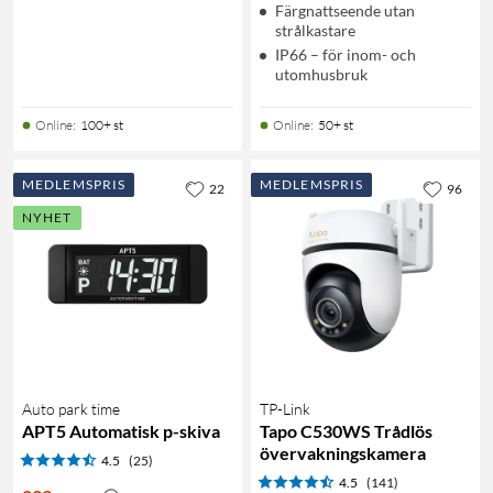
Färgnattseende utan
strålkastare
IP66 – för inom- och
utomhusbruk
Online
:
100+ st
Online
:
50+ st
MEDLEMSPRIS
MEDLEMSPRIS
22
96
NYHET
Auto park time
TP-Link
APT5 Automatisk p-skiva
Tapo C530WS Trådlös
övervakningskamera
4.5
(25)
4.5
(141)