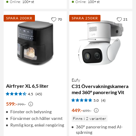
Online
:
100+ st
Online
:
100+ st
SPARA 200KR
SPARA 250KR
70
21
Eufy
Airfryer XL 6,5 liter
C31 Övervakningskamera
med 360° panorering Vit
4.5
(45)
5.0
(4)
599
:
-
799:-
449
:
-
699:-
Fönster och belysning
Förvärmer och håller varmt
Finns i 2 varianter
Rymlig korg, enkel rengöring
360° panorering med AI-
spårning