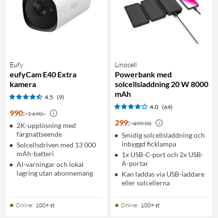
Eufy
Linocell
eufyCam E40 Extra
Powerbank med
kamera
solcellsladdning 20 W 8000
mAh
4.5
(9)
4.0
(64)
990
:
-
1 690:-
299
:
-
499:90
2K-upplösning med
färgnattseende
Smidig solcellsladdning och
inbyggd ficklampa
Solcellsdriven med 13 000
mAh-batteri
1x USB-C-port och 2x USB-
A-portar
AI-varningar och lokal
lagring utan abonnemang
Kan laddas via USB-laddare
eller solcellerna
Online
:
100+ st
Online
:
100+ st