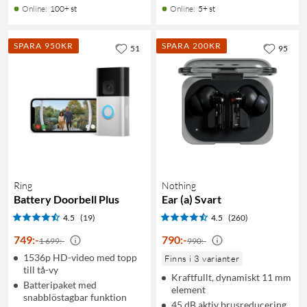
Online
:
100+ st
Online
:
5+ st
SPARA 950KR
SPARA 200KR
51
95
Ring
Nothing
Battery Doorbell Plus
Ear (a) Svart
4.5
(19)
4.5
(260)
749
:
-
790
:
-
1 699:-
990:-
1536p HD-video med topp
Finns i 3 varianter
till tå-vy
Kraftfullt, dynamiskt 11 mm
Batteripaket med
element
snabblöstagbar funktion
45 dB aktiv brusreducering