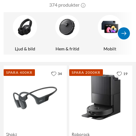
374 produkter
Ljud & bild
Hem & fritid
Mobilt
SPARA 400KR
SPARA 2000KR
34
19
Shokz
Roborock