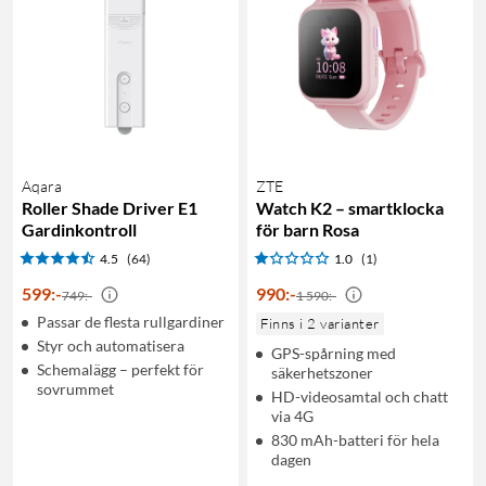
Aqara
ZTE
Roller Shade Driver E1
Watch K2 – smartklocka
Gardinkontroll
för barn Rosa
4.5
(64)
1.0
(1)
599
:
-
990
:
-
749:-
1 590:-
Passar de flesta rullgardiner
Finns i 2 varianter
Styr och automatisera
GPS-spårning med
Schemalägg – perfekt för
säkerhetszoner
sovrummet
HD-videosamtal och chatt
via 4G
830 mAh-batteri för hela
dagen