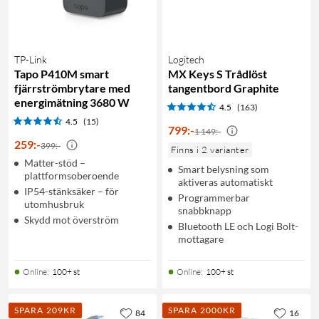
TP-Link
Logitech
Tapo P410M smart
MX Keys S Trådlöst
fjärrströmbrytare med
tangentbord Graphite
energimätning 3680 W
4.5
(163)
4.5
(15)
799
:
-
1 149:-
259
:
-
399:-
Finns i 2 varianter
Matter-stöd –
Smart belysning som
plattformsoberoende
aktiveras automatiskt
IP54-stänksäker – för
Programmerbar
utomhusbruk
snabbknapp
Skydd mot överström
Bluetooth LE och Logi Bolt-
mottagare
Online
:
100+ st
Online
:
100+ st
SPARA 209KR
SPARA 2000KR
84
16