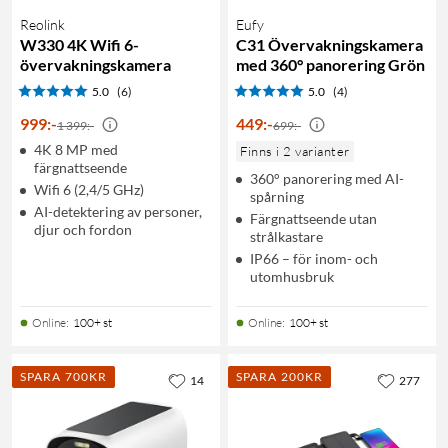
Reolink
Eufy
W330 4K Wifi 6-
C31 Övervakningskamera
övervakningskamera
med 360° panorering Grön
5.0
(6)
5.0
(4)
999
:
-
449
:
-
1 399:-
699:-
4K 8 MP med
Finns i 2 varianter
färgnattseende
360° panorering med AI-
Wifi 6 (2,4/5 GHz)
spårning
AI-detektering av personer,
Färgnattseende utan
djur och fordon
strålkastare
IP66 – för inom- och
utomhusbruk
Online
:
100+ st
Online
:
100+ st
SPARA 700KR
SPARA 200KR
14
277