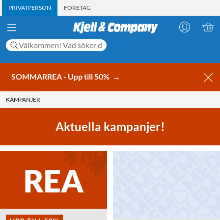
PRIVATPERSON
FÖRETAG
SOMMARREA - Upp till 50%
→
KAMPANJER
Aktuella kampanjer!