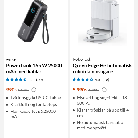
Anker
Roborock
Powerbank 165 W 25000
Qrevo Edge Helautomatisk
mAh med kablar
robotdammsugare
4.5
(50)
4.5
(18)
990
:
-
5 990
:
-
1 199:-
7 990:-
Två inbyggda USB-C kablar
Mycket hög sugeffekt – 18
500 Pa
Kraftfull nog för laptops
Klarar trösklar på upp till 4
Hög kapacitet på 25000
cm
mAh
Helautomatisk basstation
med mopptvätt