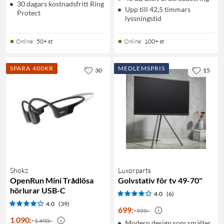
30 dagars kostnadsfritt Ring
Upp till 42,5 timmars
Protect
lyssningstid
Online
:
50+ st
Online
:
100+ st
SPARA 400KR
MEDLEMSPRIS
30
15
Shokz
Luxorparts
OpenRun Mini Trådlösa
Golvstativ för tv 49-70"
hörlurar USB-C
4.0
(6)
4.0
(39)
699
:
-
999:-
1 090
:
-
1 490:-
Modern design som smälter