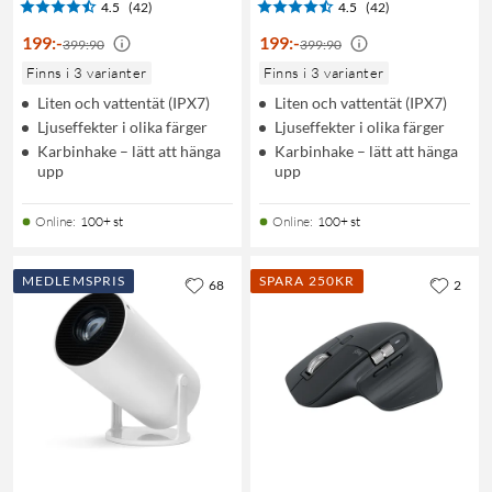
4.5
(42)
4.5
(42)
199
:
-
199
:
-
399:90
399:90
Finns i 3 varianter
Finns i 3 varianter
Liten och vattentät (IPX7)
Liten och vattentät (IPX7)
Ljuseffekter i olika färger
Ljuseffekter i olika färger
Karbinhake – lätt att hänga
Karbinhake – lätt att hänga
upp
upp
Online
:
100+ st
Online
:
100+ st
MEDLEMSPRIS
SPARA 250KR
68
2