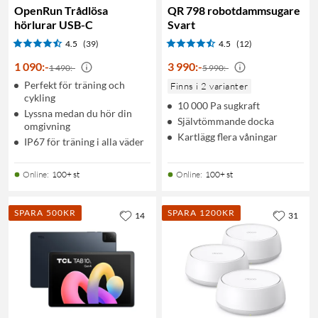
OpenRun Trådlösa
QR 798 robotdammsugare
hörlurar USB-C
Svart
4.5
(39)
4.5
(12)
1 090
:
-
3 990
:
-
1 490:-
5 990:-
Perfekt för träning och
Finns i 2 varianter
cykling
10 000 Pa sugkraft
Lyssna medan du hör din
Självtömmande docka
omgivning
Kartlägg flera våningar
IP67 för träning i alla väder
Online
:
100+ st
Online
:
100+ st
SPARA 500KR
SPARA 1200KR
14
31