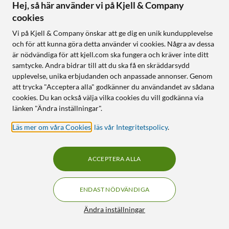
AUX-kabel
Hej, så här använder vi på Kjell & Company
brusreducering (ANC)
Upp till 28 timmar batteritid
cookies
Imponerande ljudkvalitet
Lång batteritid och
Vi på Kjell & Company önskar att ge dig en unik kundupplevelse
snabbladdning
och för att kunna göra detta använder vi cookies. Några av dessa
är nödvändiga för att kjell.com ska fungera och kräver inte ditt
Online
:
20+ st
Online
:
100+ st
samtycke. Andra bidrar till att du ska få en skräddarsydd
upplevelse, unika erbjudanden och anpassade annonser. Genom
att trycka "Acceptera alla" godkänner du användandet av sådana
SPARA 5500KR
MEDLEMSPRIS
30
29
cookies. Du kan också välja vilka cookies du vill godkänna via
länken "Ändra inställningar".
Läs mer om våra Cookies
,
läs vår Integritetspolicy
.
ACCEPTERA ALLA
ENDAST NÖDVÄNDIGA
Eufy
Luxorparts
X10 Pro Omni
Portabel miniskrivare
Filter
Ändra inställningar
Robotdammsugare
4.0
(5)
4.5
(17)