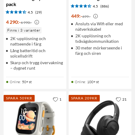
pack
4.5
(886)
4.5
(29)
449
:
-
699:-
4 290
:
-
6 990:-
Ansluts via Wifi eller med
nätverkskabel
Finns i 3 varianter
2K-upplösning och
2K-upplösning och
tvåvägskommunikation
nattseende i färg
30 meter mörkerseende i
Lång batteritid och
färg och siren
solcellsdrift
Skarp och trygg övervakning
– dygnet runt
Online
:
50+ st
Online
:
100+ st
SPARA 509KR
SPARA 209KR
1
21