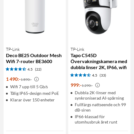
TP-Link
TP-Link
Deco BE25 Outdoor Mesh
Tapo C545D
Wifi 7-router BE3600
Övervakningskamera med
dubbla linser 2K, IP66, wifi
4.5
(22)
4.5
(33)
1 490
:
-
1 890:-
999
:
-
1 290:-
Wifi 7 upp till 5 Gb/s
Dubbla 2K-linser med
Tålig IP65-design med PoE
synkroniserad AI-spårning
Klarar över 150 enheter
Fullfärgs nattseende och 99
dB-siren
IP66-klassad för
utomhusbruk året runt