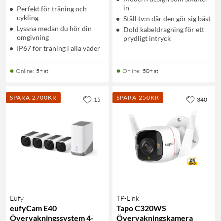
in
Perfekt för träning och
cykling
Ställ tv:n där den gör sig bäst
Lyssna medan du hör din
Dold kabeldragning för ett
omgivning
prydligt intryck
IP67 för träning i alla väder
Online
:
5+ st
Online
:
50+ st
SPARA 2700KR
SPARA 250KR
15
340
Eufy
TP-Link
eufyCam E40
Tapo C320WS
Övervakningssystem 4-
Övervakningskamera