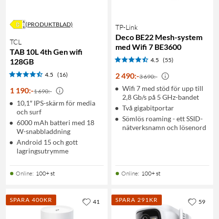
(PRODUKTBLAD)
TP-Link
Deco BE22 Mesh-system
TCL
med Wifi 7 BE3600
TAB 10L 4th Gen wifi
4.5
(55)
128GB
4.5
(16)
2 490
:
-
3 690:-
Wifi 7 med stöd för upp till
1 190
:
-
1 690:-
2,8 Gb/s på 5 GHz-bandet
10,1″ IPS-skärm för media
Två gigabitportar
och surf
Sömlös roaming - ett SSID-
6000 mAh batteri med 18
nätverksnamn och lösenord
W-snabbladdning
Android 15 och gott
lagringsutrymme
Online
:
100+ st
Online
:
100+ st
SPARA 400KR
SPARA 291KR
41
59