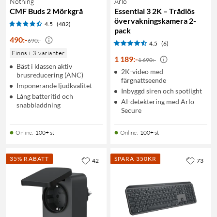
Nothing
Arlo
CMF Buds 2 Mörkgrå
Essential 3 2K – Trådlös
övervakningskamera 2-
4.5
(482)
pack
490
:
-
690:-
4.5
(6)
Finns i 3 varianter
1 189
:
-
1 690:-
Bäst i klassen aktiv
2K-video med
brusreducering (ANC)
färgnattseende
Imponerande ljudkvalitet
Inbyggd siren och spotlight
Lång batteritid och
AI-detektering med Arlo
snabbladdning
Secure
Online
:
100+ st
Online
:
100+ st
35% RABATT
SPARA 350KR
42
73