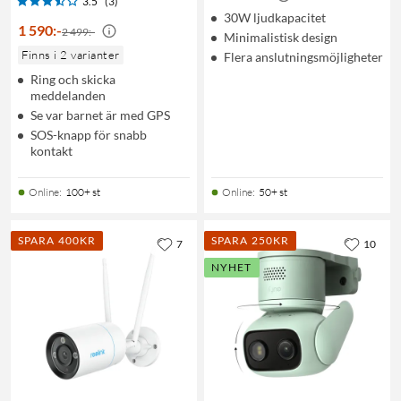
3.5
(3)
30W ljudkapacitet
1 590
:
-
2 499:-
Minimalistisk design
Finns i 2 varianter
Flera anslutningsmöjligheter
Ring och skicka
meddelanden
Se var barnet är med GPS
SOS-knapp för snabb
kontakt
Online
:
100+ st
Online
:
50+ st
SPARA 400KR
SPARA 250KR
7
10
NYHET