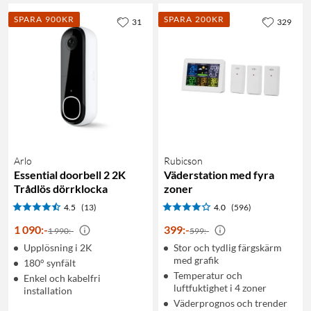
SPARA 900KR
SPARA 200KR
31
329
Arlo
Rubicson
Essential doorbell 2 2K
Väderstation med fyra
Trådlös dörrklocka
zoner
4.5
(13)
4.0
(596)
1 090
:
-
399
:
-
1 990:-
599:-
Upplösning i 2K
Stor och tydlig färgskärm
med grafik
180° synfält
Temperatur och
Enkel och kabelfri
luftfuktighet i 4 zoner
installation
Väderprognos och trender