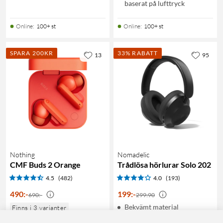
baserat på lufttryck
Online
:
100+ st
Online
:
100+ st
SPARA 200KR
33% RABATT
13
95
Nothing
Nomadelic
CMF Buds 2 Orange
Trådlösa hörlurar Solo 202
4.5
(482)
4.0
(193)
490
:
-
199
:
-
690:-
299:90
Bekvämt material
Finns i 3 varianter
Lyssna trådlöst eller via
Bäst i klassen aktiv