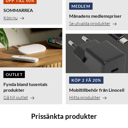
UPP TILL 50%
MEDLEM
SOMMARREA
Månadens medlemspriser
Köp nu
Se utvalda produkter
OUTLET
KÖP 2 FÅ 20%
Fynda bland tusentals
produkter
Mobiltillbehör från Linocell
Gå till outlet
Hitta produkter
Prissänkta produkter