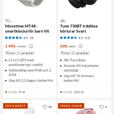
TCL
JBL
Movetime MT48 -
Tune 730BT trådlösa
smartklocka för barn Vit
hörlurar Svart
4.5
(3)
4.5
(11)
1 490
:
-
690
:
-
1 999:-
899:-
Finns i 2 varianter
Finns i 2 varianter
L1+L5-GPS med
JBL Pure Bass
positionering i realtid
Ansluts till två enheter
Vattentålig med IP68 och 2
samtidigt
ATM
Upp till 76 timmars
Upp till 2,5 dagars batteritid
batteritid
Online
:
5+ st
Online
:
100+ st
20% RABATT
SPARA 600KR
96
4