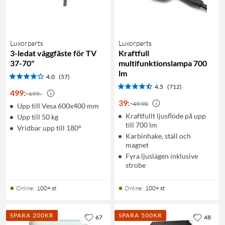
Luxorparts
Luxorparts
3-ledat väggfäste för TV
Kraftfull
37-70"
multifunktionslampa 700
lm
4.0
(57)
4.5
(712)
499
:
-
699:-
39
:
-
49:90
Upp till Vesa 600x400 mm
Kraftfullt ljusflöde på upp
Upp till 50 kg
till 700 lm
Vridbar upp till 180°
Karbinhake, ställ och
magnet
Fyra ljuslägen inklusive
strobe
Online
:
100+ st
Online
:
100+ st
SPARA 200KR
SPARA 500KR
67
48