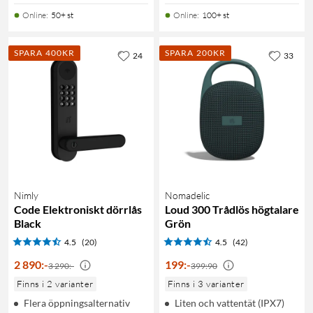
Online
:
50+ st
Online
:
100+ st
SPARA 400KR
SPARA 200KR
24
33
Nimly
Nomadelic
Code Elektroniskt dörrlås
Loud 300 Trådlös högtalare
Black
Grön
4.5
(20)
4.5
(42)
2 890
:
-
199
:
-
3 290:-
399:90
Finns i 2 varianter
Finns i 3 varianter
Flera öppningsalternativ
Liten och vattentät (IPX7)