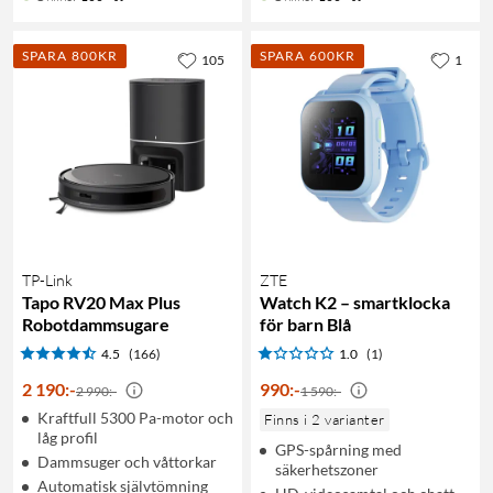
SPARA 800KR
SPARA 600KR
105
1
TP-Link
ZTE
Tapo RV20 Max Plus
Watch K2 – smartklocka
Robotdammsugare
för barn Blå
4.5
(166)
1.0
(1)
2 190
:
-
990
:
-
2 990:-
1 590:-
Kraftfull 5300 Pa-motor och
Finns i 2 varianter
låg profil
GPS-spårning med
Dammsuger och våttorkar
säkerhetszoner
Automatisk självtömning