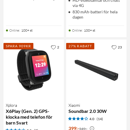
HD-videosamtal och chatt
via 4G
830 mAh-batteri för hela
dagen
Online
:
100+ st
Online
:
100+ st
SPARA 909KR
27% RABATT
2
23
Xplora
Xiaomi
X6Play (Gen. 2) GPS-
Soundbar 2.0 30W
klocka med telefon för
4.0
(14)
barn Svart
399
:
-
549:-