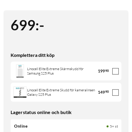
699
:
-
Komplettera ditt köp
Linocell Elite Extreme Skärmskydd för
199
90
Samsung S25 Plus
Linocell Elite Extreme Skydd för kameralinsen
149
90
Galaxy S25 Plus
Lagerstatus online och butik
Online
5+ st