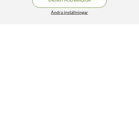
ENDAST NÖDVÄNDIGA
Ändra inställningar
Samsung Kindsuit S25 Ultra fodral Svart
FRI FRAKT
699:-
HÄMTA
LÄGG I VARUKORGEN
Liknande produkter
3
0