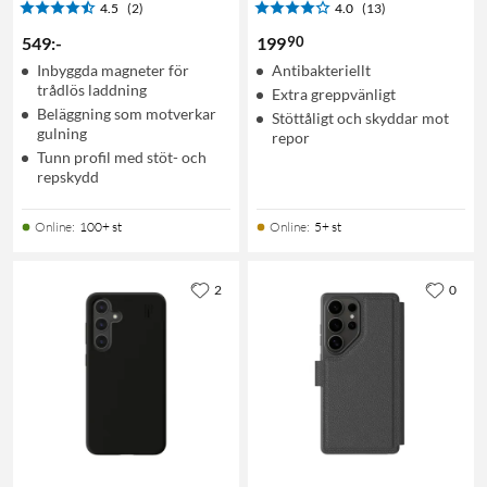
4.5
(2)
4.0
(13)
90
549
:
-
199
Inbyggda magneter för
Antibakteriellt
trådlös laddning
Extra greppvänligt
Beläggning som motverkar
Stöttåligt och skyddar mot
gulning
repor
Tunn profil med stöt- och
repskydd
Online
:
100+ st
Online
:
5+ st
2
0