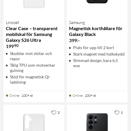
Linocell
Samsung
Clear Case – transparent
Magnetisk korthållare för
mobilskal för Samsung
Galaxy Black
Galaxy S26 Ultra
399
:
-
90
199
Plats för upp till 2 kort
Skyddar mot stötar och
Stark magnet med halkskydd
repor
Slimmad design, bara 6,5
Tålig TPU som motverkar
mm
gulning
Stöd för magnetisk Qi-
laddning
Online
:
100+ st
Online
:
100+ st
2
1