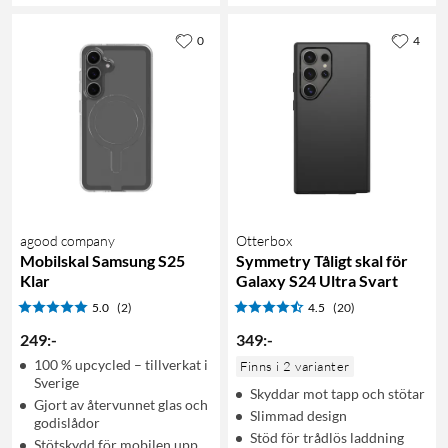
0
4
agood company
Otterbox
Mobilskal Samsung S25
Symmetry Tåligt skal för
Klar
Galaxy S24 Ultra Svart
5.0
(2)
4.5
(20)
249
:
-
349
:
-
100 % upcycled – tillverkat i
Finns i 2 varianter
Sverige
Skyddar mot tapp och stötar
Gjort av återvunnet glas och
Slimmad design
godislådor
Stöd för trådlös laddning
Stötskydd för mobilen upp