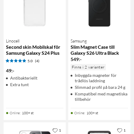
Linocell
Samsung
Second skin Mobilskal för
Slim Magnet Case till
Samsung Galaxy S24 Plus
Galaxy S26 Ultra Black
549
:
-
5.0
(4)
Finns i 2 varianter
49
:
-
Inbyggda magneter för
Antibakteriellt
trådlös laddning
Extra tunt
Slimmad profil på bara 24 g
Kompatibel med magnetiska
tillbehör
Online
:
100+ st
Online
:
100+ st
1
1