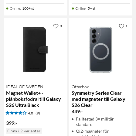
Online
:
100+ st
Online
:
5+ st
0
1
IDEAL OF SWEDEN
Otterbox
Magnet Wallet+ -
Symmetry Series Clear
plånboksfodral till Galaxy
med magneter till Galaxy
S26 Ultra Black
S26 Clear
449
:
-
4.0
(9)
Falltestad 3× militär
399
:
-
standard
Finns i 2 varianter
Qi2-magneter för