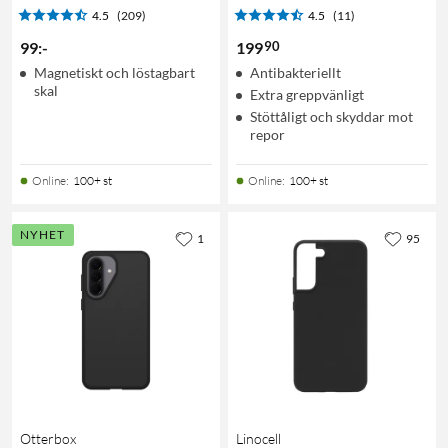
4.5
(209)
4.5
(11)
90
99
:
-
199
Magnetiskt och löstagbart
Antibakteriellt
skal
Extra greppvänligt
Stöttåligt och skyddar mot
repor
Online
:
100+ st
Online
:
100+ st
NYHET
1
95
Otterbox
Linocell