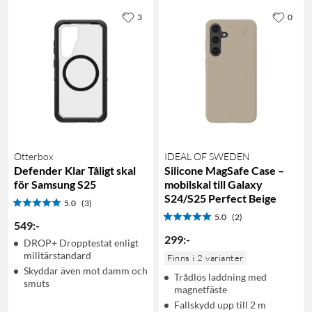
3
0
Otterbox
IDEAL OF SWEDEN
Defender Klar Tåligt skal
Silicone MagSafe Case –
för Samsung S25
mobilskal till Galaxy
S24/S25 Perfect Beige
5.0
(3)
5.0
(2)
549
:
-
299
:
-
DROP+ Dropptestat enligt
militärstandard
Finns i 2 varianter
Skyddar även mot damm och
Trådlös laddning med
smuts
magnetfäste
Fallskydd upp till 2 m