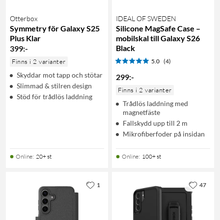
Otterbox
IDEAL OF SWEDEN
Symmetry för Galaxy S25
Silicone MagSafe Case –
Plus Klar
mobilskal till Galaxy S26
Black
399
:
-
Finns i 2 varianter
5.0
(4)
Skyddar mot tapp och stötar
299
:
-
Slimmad & stilren design
Finns i 2 varianter
Stöd för trådlös laddning
Trådlös laddning med
magnetfäste
Fallskydd upp till 2 m
Mikrofiberfoder på insidan
Online
:
20+ st
Online
:
100+ st
1
47