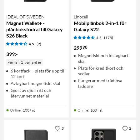
IDEAL OF SWEDEN
Linocell
Magnet Wallet+ -
Mobilplånbok 2-in-1 för
plånboksfodral till Galaxy
Galaxy S22
S26 Black
4.5
(175)
4.5
(2)
90
299
399
:
-
Magnetiskt och löstagbart
skal
Finns i 2 varianter
Plats för kreditkort och
6 kortfack – plats för upp till
sedlar
12 kort
Fungerar med trådlösa
Avtagbart magnetiskt skal
laddare
Gjort av djurfritt och
återvunnet material
Online
:
100+ st
Online
:
100+ st
3
2