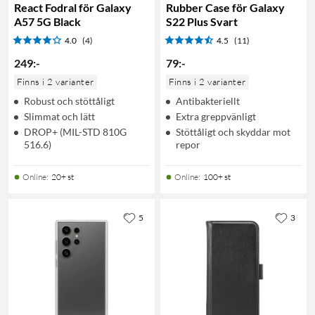
React Fodral för Galaxy
Rubber Case för Galaxy
A57 5G Black
S22 Plus Svart
4.0
(4)
4.5
(11)
249
:
-
79
:
-
Finns i 2 varianter
Finns i 2 varianter
Robust och stöttåligt
Antibakteriellt
Slimmat och lätt
Extra greppvänligt
DROP+ (MIL-STD 810G
Stöttåligt och skyddar mot
516.6)
repor
Online
:
20+ st
Online
:
100+ st
5
3