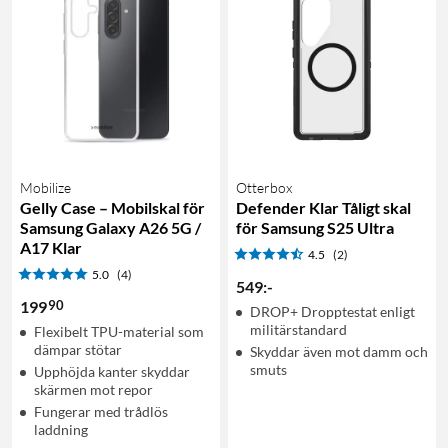
Mobilize
Otterbox
Gelly Case – Mobilskal för
Defender Klar Tåligt skal
Samsung Galaxy A26 5G /
för Samsung S25 Ultra
A17 Klar
4.5
(2)
5.0
(4)
549
:
-
90
199
DROP+ Dropptestat enligt
militärstandard
Flexibelt TPU-material som
dämpar stötar
Skyddar även mot damm och
smuts
Upphöjda kanter skyddar
skärmen mot repor
Fungerar med trådlös
laddning