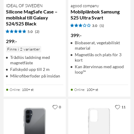
IDEAL OF SWEDEN
agood company
Silicone MagSafe Case –
Mobilplånbok Samsung
mobilskal till Galaxy
S25 Ultra Svart
S24/S25 Black
3.0
(1)
5.0
(2)
399
:
-
299
:
-
Biobaserat, vegetabiliskt
material
Finns i 2 varianter
Magnetlås och plats för 3
Trådlös laddning med
kort
magnetfäste
Kan återvinnas med agood
Fallskydd upp till 2 m
loop™
Mikrofiberfoder på insidan
Online
:
100+ st
Online
:
100+ st
0
11