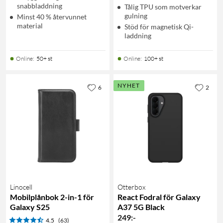
snabbladdning
Tålig TPU som motverkar
gulning
Minst 40 % återvunnet
material
Stöd för magnetisk Qi-
laddning
Online
:
50+ st
Online
:
100+ st
NYHET
6
2
Linocell
Otterbox
Mobilplånbok 2-in-1 för
React Fodral för Galaxy
Galaxy S25
A37 5G Black
249
:
-
4.5
(63)