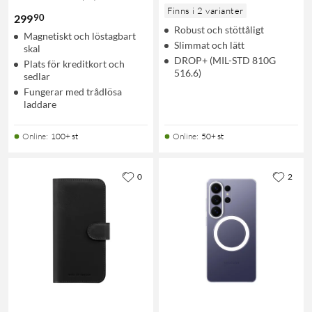
Finns i 2 varianter
90
299
Robust och stöttåligt
Magnetiskt och löstagbart
Slimmat och lätt
skal
DROP+ (MIL-STD 810G
Plats för kreditkort och
516.6)
sedlar
Fungerar med trådlösa
laddare
Online
:
100+ st
Online
:
50+ st
0
2