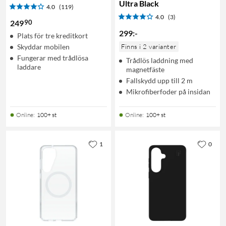
Ultra Black
4.0
(119)
4.0
(3)
90
249
299
:
-
Plats för tre kreditkort
Skyddar mobilen
Finns i 2 varianter
Fungerar med trådlösa
Trådlös laddning med
laddare
magnetfäste
Fallskydd upp till 2 m
Mikrofiberfoder på insidan
Online
:
100+ st
Online
:
100+ st
1
0