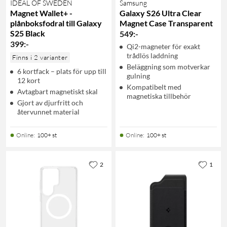
IDEAL OF SWEDEN
Samsung
Magnet Wallet+ -
Galaxy S26 Ultra Clear
plånboksfodral till Galaxy
Magnet Case Transparent
S25 Black
549
:
-
399
:
-
Qi2-magneter för exakt
trådlös laddning
Finns i 2 varianter
Beläggning som motverkar
6 kortfack – plats för upp till
gulning
12 kort
Kompatibelt med
Avtagbart magnetiskt skal
magnetiska tillbehör
Gjort av djurfritt och
återvunnet material
Online
:
100+ st
Online
:
100+ st
2
1