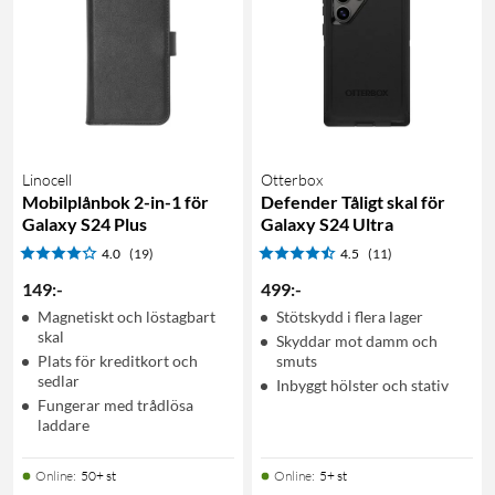
Linocell
Otterbox
Mobilplånbok 2-in-1 för
Defender Tåligt skal för
Galaxy S24 Plus
Galaxy S24 Ultra
4.0
(19)
4.5
(11)
149
:
-
499
:
-
Magnetiskt och löstagbart
Stötskydd i flera lager
skal
Skyddar mot damm och
Plats för kreditkort och
smuts
sedlar
Inbyggt hölster och stativ
Fungerar med trådlösa
laddare
Online
:
50+ st
Online
:
5+ st