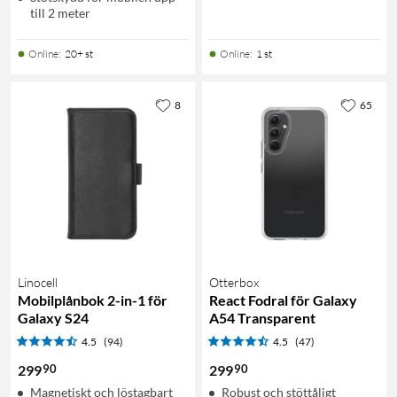
till 2 meter
Online
:
20+ st
Online
:
1 st
8
65
Linocell
Otterbox
Mobilplånbok 2-in-1 för
React Fodral för Galaxy
Galaxy S24
A54 Transparent
4.5
(94)
4.5
(47)
90
90
299
299
Magnetiskt och löstagbart
Robust och stöttåligt