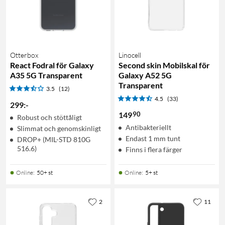
Otterbox
Linocell
React Fodral för Galaxy
Second skin Mobilskal för
A35 5G Transparent
Galaxy A52 5G
Transparent
3.5
(12)
4.5
(33)
299
:
-
90
149
Robust och stöttåligt
Antibakteriellt
Slimmat och genomskinligt
Endast 1 mm tunt
DROP+ (MIL-STD 810G
516.6)
Finns i flera färger
Online
:
50+ st
Online
:
5+ st
2
11