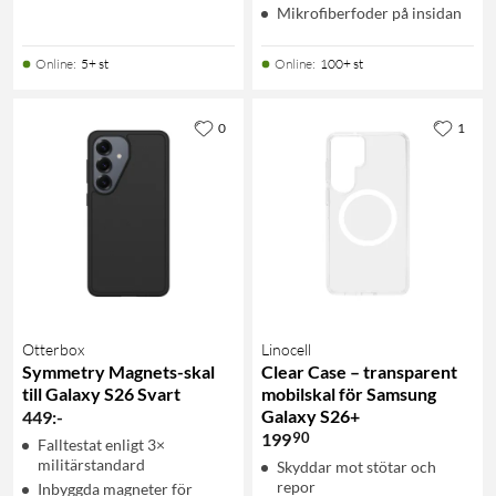
Mikrofiberfoder på insidan
Online
:
5+ st
Online
:
100+ st
0
1
Otterbox
Linocell
Symmetry Magnets-skal
Clear Case – transparent
till Galaxy S26 Svart
mobilskal för Samsung
Galaxy S26+
449
:
-
90
199
Falltestat enligt 3×
militärstandard
Skyddar mot stötar och
repor
Inbyggda magneter för