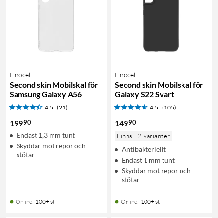
Linocell
Linocell
Second skin Mobilskal för
Second skin Mobilskal för
Samsung Galaxy A56
Galaxy S22 Svart
4.5
(21)
4.5
(105)
90
90
199
149
Endast 1,3 mm tunt
Finns i 2 varianter
Skyddar mot repor och
Antibakteriellt
stötar
Endast 1 mm tunt
Skyddar mot repor och
stötar
Online
:
100+ st
Online
:
100+ st