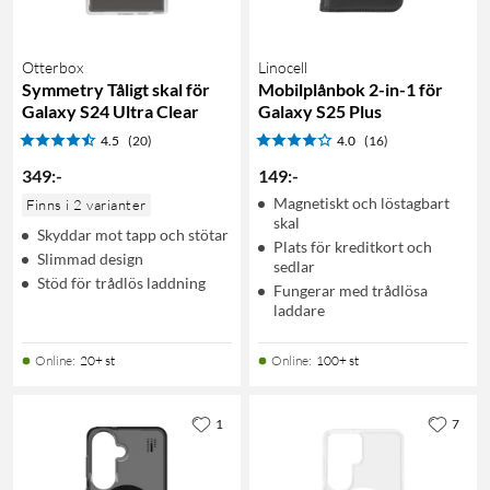
Otterbox
Linocell
Symmetry Tåligt skal för
Mobilplånbok 2-in-1 för
Galaxy S24 Ultra Clear
Galaxy S25 Plus
4.5
(20)
4.0
(16)
349
:
-
149
:
-
Magnetiskt och löstagbart
Finns i 2 varianter
skal
Skyddar mot tapp och stötar
Plats för kreditkort och
Slimmad design
sedlar
Stöd för trådlös laddning
Fungerar med trådlösa
laddare
Online
:
20+ st
Online
:
100+ st
1
7