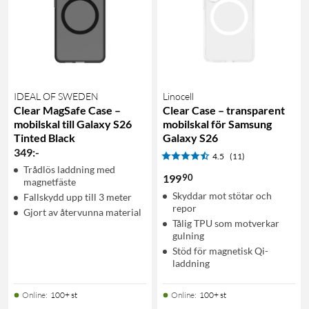
IDEAL OF SWEDEN
Linocell
Clear MagSafe Case –
Clear Case – transparent
mobilskal till Galaxy S26
mobilskal för Samsung
Tinted Black
Galaxy S26
349
:
-
4.5
(11)
Trådlös laddning med
90
199
magnetfäste
Skyddar mot stötar och
Fallskydd upp till 3 meter
repor
Gjort av återvunna material
Tålig TPU som motverkar
gulning
Stöd för magnetisk Qi-
laddning
Online
:
100+ st
Online
:
100+ st