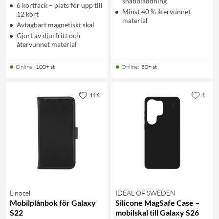
snabbladdning
6 kortfack – plats för upp till
Minst 40 % återvunnet
12 kort
material
Avtagbart magnetiskt skal
Gjort av djurfritt och
återvunnet material
Online
:
100+ st
Online
:
50+ st
116
1
Linocell
IDEAL OF SWEDEN
Mobilplånbok för Galaxy
Silicone MagSafe Case –
S22
mobilskal till Galaxy S26