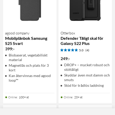
agood company
Otterbox
Mobilplånbok Samsung
Defender Tåligt skal för
S25 Svart
Galaxy S22 Plus
399
:
-
5.0
(4)
Biobaserat, vegetabiliskt
249
:
-
material
DROP+ – mycket robust och
Magnetlås och plats för 3
stöttåligt
kort
Skyddar även mot damm och
Kan återvinnas med agood
smuts
loop™
Stöd för trådlös laddning
Online
:
100+ st
Online
:
20+ st
7
0