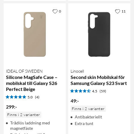
0
11
IDEAL OF SWEDEN
Linocell
Silicone MagSafe Case –
Second skin Mobilskal för
mobilskal till Galaxy S26
Samsung Galaxy S23 Svart
Perfect Beige
4.5
(59)
5.0
(4)
49
:
-
299
:
-
Finns i 2 varianter
Finns i 2 varianter
Antibakteriellt
Trådlös laddning med
Extra tunt
magnetfäste