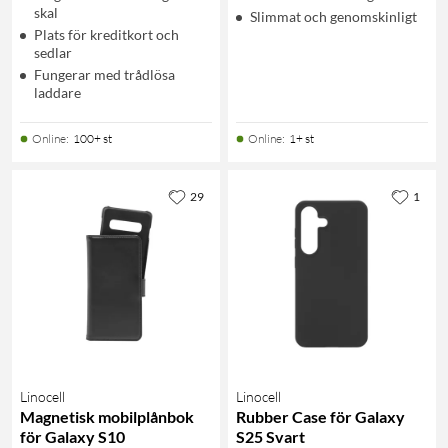
skal
Slimmat och genomskinligt
Plats för kreditkort och
sedlar
Fungerar med trådlösa
laddare
Online
:
100+ st
Online
:
1+ st
29
1
Linocell
Linocell
Magnetisk mobilplånbok
Rubber Case för Galaxy
för Galaxy S10
S25 Svart