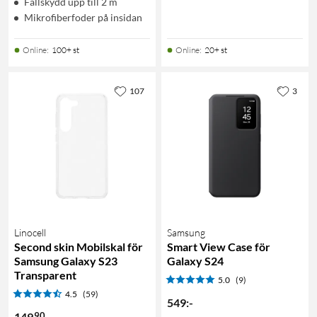
Fallskydd upp till 2 m
Mikrofiberfoder på insidan
Online
:
100+ st
Online
:
20+ st
107
3
Linocell
Samsung
Second skin Mobilskal för
Smart View Case för
Samsung Galaxy S23
Galaxy S24
Transparent
5.0
(9)
4.5
(59)
549
:
-
90
149