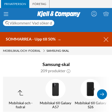
PRIVATPERSON
FÖRETAG
SOMMARREA - Upp till 50%
→
MOBILSKAL OCH -FODRAL
SAMSUNG-SKAL
Samsung-skal
209 produkter
Mobilskal och -
Mobilskal till Galaxy
Mobilskal till Galaxy
M
fodral
A57
S26