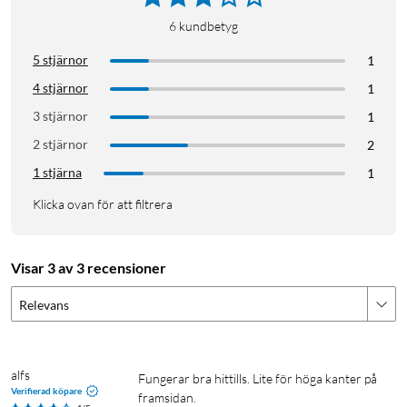
6
kundbetyg
5 stjärnor
1
4 stjärnor
1
3 stjärnor
1
2 stjärnor
2
1 stjärna
1
Klicka ovan för att filtrera
Visar 3 av 3 recensioner
Relevans
alfs
Fungerar bra hittills. Lite för höga kanter på 
Verifierad köpare
framsidan.