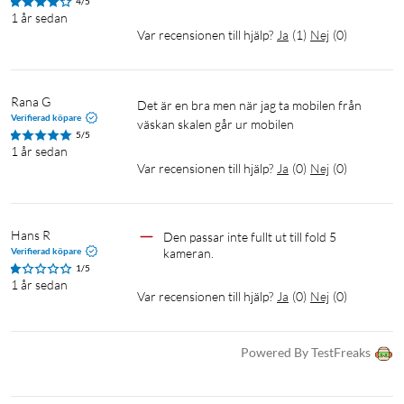
4/5
1 år sedan
Var recensionen till hjälp?
Ja
(
1
)
Nej
(
0
)
Rana G
Det är en bra men när jag ta mobilen från 
Verifierad köpare
väskan skalen går ur mobilen 
5/5
1 år sedan
Var recensionen till hjälp?
Ja
(
0
)
Nej
(
0
)
Hans R
Den passar inte fullt ut till fold 5 
Verifierad köpare
kameran.
1/5
1 år sedan
Var recensionen till hjälp?
Ja
(
0
)
Nej
(
0
)
Powered By TestFreaks