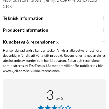
repor och stötar. Stöttålig enligt DROP+ (MIL-STD-810G
516.6).
Teknisk information
Producentinformation
Kundbetyg & recensioner
(
6
)
Här ser du vad andra kunder tycker. Vi visar alla betyg för att göra
det enklare för dig att välja rätt produkt. Recensionerna nedan skrivs
uteslutande av kunder som har köpt varan. Betyg och recensioner
administreras av TestFreaks. Läs mer om villkor för publicering här
www.kjell.com/se/villkor/recensioner.
3
av 5