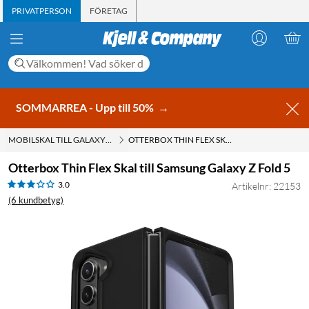
PRIVATPERSON
FÖRETAG
SOMMARREA - Upp till 50%
→
MOBILSKAL TILL GALAXY Z FOLD 5
OTTERBOX THIN FLEX SKAL TILL SAMSUNG GALAXY Z FOLD 5
Otterbox Thin Flex Skal till Samsung Galaxy Z Fold 5
3.0
Artikelnr: 22153
(6 kundbetyg)