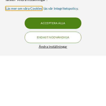
Läs mer om våra Cookies
,
läs vår Integritetspolicy
.
ACCEPTERA ALLA
ENDAST NÖDVÄNDIGA
Ändra inställningar
Otterbox Thin Flex Skal till Samsung Galaxy Z Fold 5
399:90
3/5
HÄMTA
LÄGG I VARUKORGEN