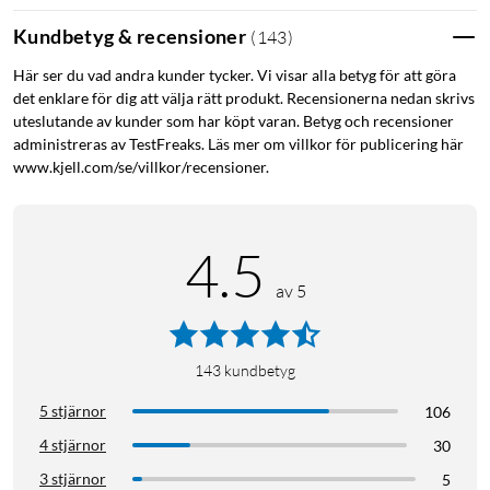
Kundbetyg & recensioner
(
143
)
Här ser du vad andra kunder tycker. Vi visar alla betyg för att göra
det enklare för dig att välja rätt produkt. Recensionerna nedan skrivs
uteslutande av kunder som har köpt varan. Betyg och recensioner
administreras av TestFreaks. Läs mer om villkor för publicering här
www.kjell.com/se/villkor/recensioner.
4.5
av 5
143
kundbetyg
5 stjärnor
106
4 stjärnor
30
3 stjärnor
5