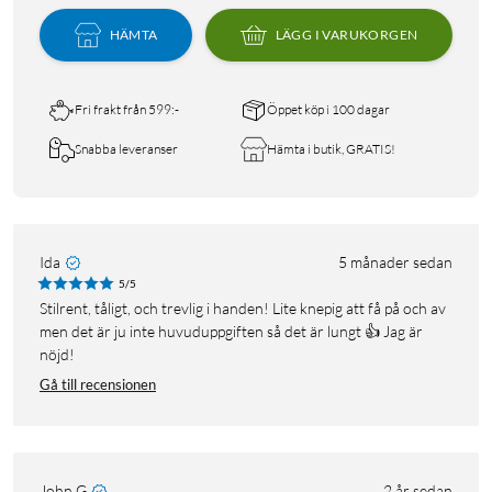
HÄMTA
LÄGG I VARUKORGEN
Fri frakt från 599:-
Öppet köp i 100 dagar
Snabba leveranser
Hämta i butik, GRATIS!
Ida
5 månader sedan
5/5
Stilrent, tåligt, och trevlig i handen! Lite knepig att få på och av
men det är ju inte huvuduppgiften så det är lungt 👍 Jag är
nöjd!
Gå till recensionen
John G
2 år sedan