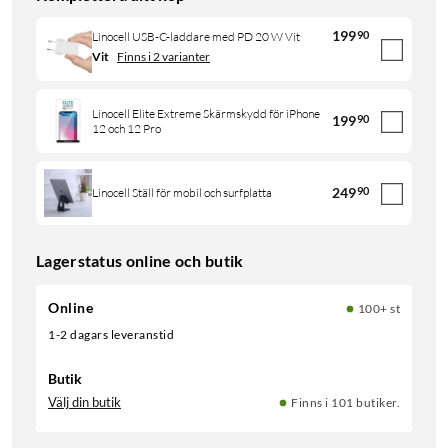
199
90
Linocell USB-C-laddare med PD 20 W Vit
Vit
Finns i 2 varianter
Linocell Elite Extreme Skärmskydd för iPhone
199
90
12 och 12 Pro
249
90
Linocell Ställ för mobil och surfplatta
Lagerstatus online och butik
Online
100+ st
1-2 dagars leveranstid
Butik
Välj din butik
Finns i 101 butiker.