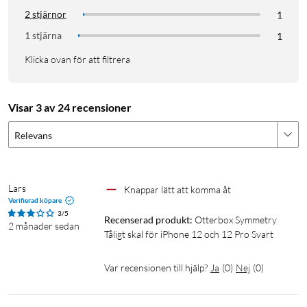
2 stjärnor
1
1 stjärna
1
Klicka ovan för att filtrera
Visar 3 av 24 recensioner
Relevans
Lars
Knappar lätt att komma åt
Verifierad köpare
3/5
Recenserad produkt:
Otterbox Symmetry 
2 månader sedan
Tåligt skal för iPhone 12 och 12 Pro Svart
Var recensionen till hjälp?
Ja
(
0
)
Nej
(
0
)