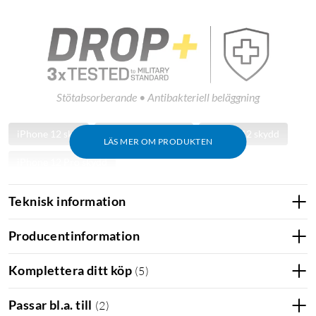
Stötabsorberande • Antibakteriell beläggning
iPhone 12 skal
iPhone 12 Pro skal
iPhone 12 skydd
LÄS MER OM PRODUKTEN
iPhone 12 Pro skydd
Teknisk information
Producentinformation
Komplettera ditt köp
(
5
)
Passar bl.a. till
(
2
)