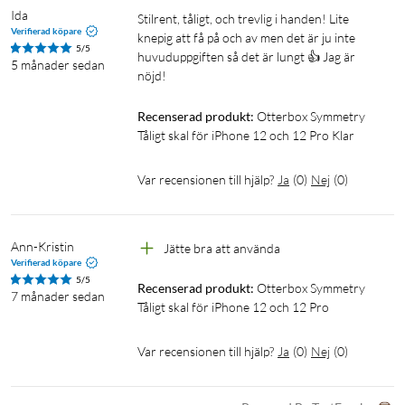
Ida
Stilrent, tåligt, och trevlig i handen! Lite 
Verifierad köpare
knepig att få på och av men det är ju inte 
5/5
huvuduppgiften så det är lungt 👍 Jag är 
5 månader sedan
nöjd! 
Recenserad produkt:
Otterbox Symmetry 
Tåligt skal för iPhone 12 och 12 Pro Klar
Var recensionen till hjälp?
Ja
(
0
)
Nej
(
0
)
Ann-Kristin
Jätte bra att använda
Verifierad köpare
5/5
Recenserad produkt:
Otterbox Symmetry 
7 månader sedan
Tåligt skal för iPhone 12 och 12 Pro
Var recensionen till hjälp?
Ja
(
0
)
Nej
(
0
)