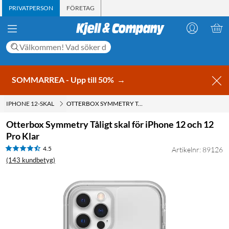
PRIVATPERSON
FÖRETAG
SOMMARREA - Upp till 50%
→
IPHONE 12-SKAL
OTTERBOX SYMMETRY TÅLIGT SKAL FÖR IPHONE 12 OCH 12 PRO KLAR
Otterbox Symmetry Tåligt skal för iPhone 12 och 12
Pro Klar
4.5
Artikelnr: 89126
(143 kundbetyg)