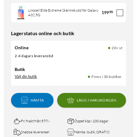
Linocell Elite Extreme Skärmskydd för Galaxy
199
90
A32 5G
Lagerstatus online och butik
Online
20+ st
2-4 dagars leveranstid
Butik
Välj din butik
Finns i 30 butiker.
HÄMTA
LÄGG I VARUKORGEN
Fri frakt från 599:-
Öppet köp i 100 dagar
Snabba leveranser
Hämta i butik, GRATIS!