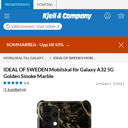
PRIVATPERSON
FÖRETAG
SOMMARREA - Upp till 50%
→
MOBILSKAL TILL GALAXY A32 5G
IDEAL OF SWEDEN MOBILSKAL FÖR GALAXY A32 5G GOLDEN SMOKE MARBLE
IDEAL OF SWEDEN Mobilskal för Galaxy A32 5G
Golden Smoke Marble
5.0
Artikelnr: 89881
(1 kundbetyg)