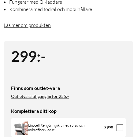
Fungerar med Qi-laddare
Kombinera med fodral och mobilhållare
Läs mer om produkten
299
:
-
Finns som outlet-vara
Outletvara tillgänglig för
255:-
Komplettera ditt köp
Linocell Rengöringskit med spray och
79
90
mikrofiberklädsel