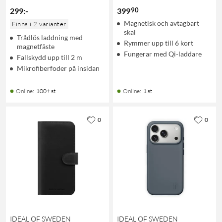
90
299
:
-
399
Magnetisk och avtagbart
Finns i 2 varianter
skal
Trådlös laddning med
Rymmer upp till 6 kort
magnetfäste
Fungerar med Qi-laddare
Fallskydd upp till 2 m
Mikrofiberfoder på insidan
Online
:
100+ st
Online
:
1 st
0
0
IDEAL OF SWEDEN
IDEAL OF SWEDEN