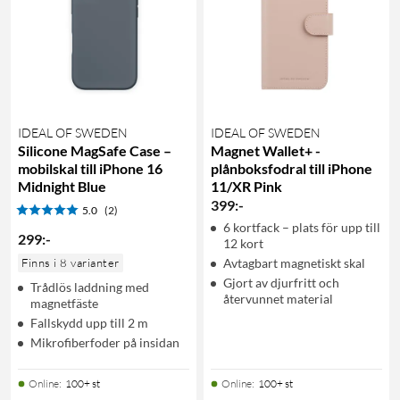
IDEAL OF SWEDEN
IDEAL OF SWEDEN
Silicone MagSafe Case –
Magnet Wallet+ -
mobilskal till iPhone 16
plånboksfodral till iPhone
Midnight Blue
11/XR Pink
399
:
-
5.0
(2)
6 kortfack – plats för upp till
299
:
-
12 kort
Finns i 8 varianter
Avtagbart magnetiskt skal
Gjort av djurfritt och
Trådlös laddning med
återvunnet material
magnetfäste
Fallskydd upp till 2 m
Mikrofiberfoder på insidan
Online
:
100+ st
Online
:
100+ st