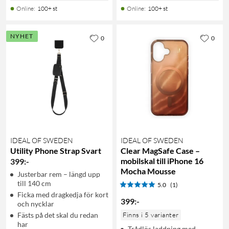
Online
:
100+ st
Online
:
100+ st
NYHET
0
0
IDEAL OF SWEDEN
IDEAL OF SWEDEN
Utility Phone Strap Svart
Clear MagSafe Case –
mobilskal till iPhone 16
399
:
-
Mocha Mousse
Justerbar rem – längd upp
till 140 cm
5.0
(1)
Ficka med dragkedja för kort
399
:
-
och nycklar
Fästs på det skal du redan
Finns i 5 varianter
har
Trådlös laddning med