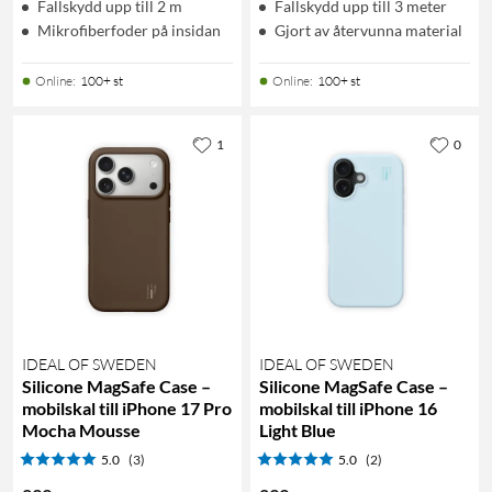
Fallskydd upp till 2 m
Fallskydd upp till 3 meter
Mikrofiberfoder på insidan
Gjort av återvunna material
Online
:
100+ st
Online
:
100+ st
1
0
IDEAL OF SWEDEN
IDEAL OF SWEDEN
Silicone MagSafe Case –
Silicone MagSafe Case –
mobilskal till iPhone 17 Pro
mobilskal till iPhone 16
Mocha Mousse
Light Blue
5.0
(3)
5.0
(2)