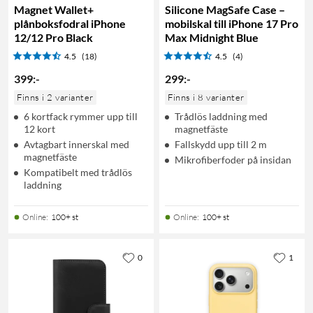
Magnet Wallet+
Silicone MagSafe Case –
plånboksfodral iPhone
mobilskal till iPhone 17 Pro
12/12 Pro Black
Max Midnight Blue
4.5
(18)
4.5
(4)
399
:
-
299
:
-
Finns i 2 varianter
Finns i 8 varianter
6 kortfack rymmer upp till
Trådlös laddning med
12 kort
magnetfäste
Avtagbart innerskal med
Fallskydd upp till 2 m
magnetfäste
Mikrofiberfoder på insidan
Kompatibelt med trådlös
laddning
Online
:
100+ st
Online
:
100+ st
0
1