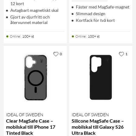
12 kort
Fäster med MagSafe-magnet
Avtagbart magnetiskt skal
Slimmad design
Gjort av djurfritt och
Kortfack för två kort
återvunnet material
Online
:
100+ st
Online
:
100+ st
0
1
IDEAL OF SWEDEN
IDEAL OF SWEDEN
Clear MagSafe Case –
Silicone MagSafe Case –
mobilskal till iPhone 17
mobilskal till Galaxy S26
Tinted Black
Ultra Black