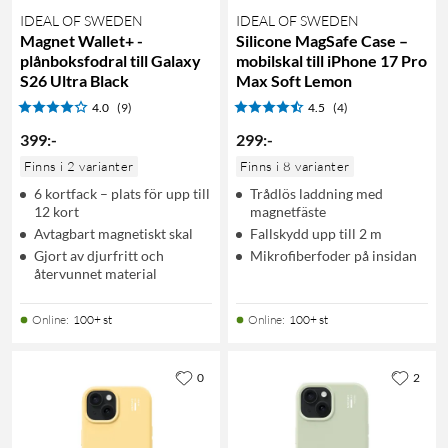
IDEAL OF SWEDEN
IDEAL OF SWEDEN
Magnet Wallet+ -
Silicone MagSafe Case –
plånboksfodral till Galaxy
mobilskal till iPhone 17 Pro
S26 Ultra Black
Max Soft Lemon
4.0
(9)
4.5
(4)
399
:
-
299
:
-
Finns i 2 varianter
Finns i 8 varianter
6 kortfack – plats för upp till
Trådlös laddning med
12 kort
magnetfäste
Avtagbart magnetiskt skal
Fallskydd upp till 2 m
Gjort av djurfritt och
Mikrofiberfoder på insidan
återvunnet material
Online
:
100+ st
Online
:
100+ st
0
2