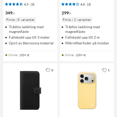
4.5
(3)
4.0
(3)
349
:
-
299
:
-
Finns i 5 varianter
Finns i 2 varianter
Trådlös laddning med
Trådlös laddning med
magnetfäste
magnetfäste
Fallskydd upp till 3 meter
Fallskydd upp till 2 m
Gjort av återvunna material
Mikrofiberfoder på insidan
Online
:
100+ st
Online
:
100+ st
0
1