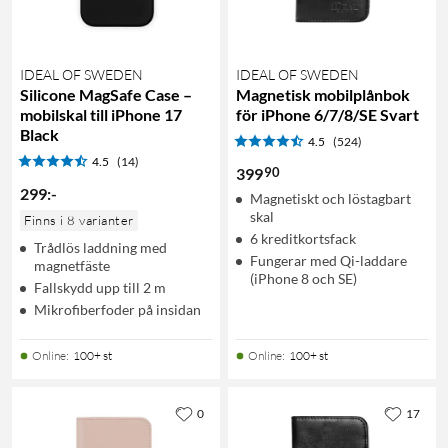
IDEAL OF SWEDEN
IDEAL OF SWEDEN
Silicone MagSafe Case –
Magnetisk mobilplånbok
mobilskal till iPhone 17
för iPhone 6/7/8/SE Svart
Black
4.5
(524)
4.5
(14)
90
399
299
:
-
Magnetiskt och löstagbart
skal
Finns i 8 varianter
6 kreditkortsfack
Trådlös laddning med
Fungerar med Qi-laddare
magnetfäste
(iPhone 8 och SE)
Fallskydd upp till 2 m
Mikrofiberfoder på insidan
Online
:
100+ st
Online
:
100+ st
0
17