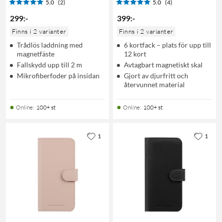
5.0
(2)
5.0
(4)
299
:
-
399
:
-
Finns i 2 varianter
Finns i 2 varianter
Trådlös laddning med
6 kortfack – plats för upp till
magnetfäste
12 kort
Fallskydd upp till 2 m
Avtagbart magnetiskt skal
Mikrofiberfoder på insidan
Gjort av djurfritt och
återvunnet material
Online
:
100+ st
Online
:
100+ st
1
1