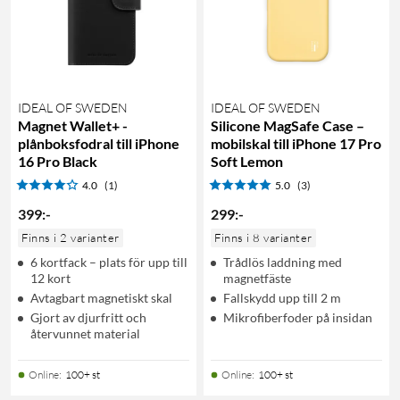
IDEAL OF SWEDEN
IDEAL OF SWEDEN
Magnet Wallet+ -
Silicone MagSafe Case –
plånboksfodral till iPhone
mobilskal till iPhone 17 Pro
16 Pro Black
Soft Lemon
4.0
(1)
5.0
(3)
399
:
-
299
:
-
Finns i 2 varianter
Finns i 8 varianter
6 kortfack – plats för upp till
Trådlös laddning med
12 kort
magnetfäste
Avtagbart magnetiskt skal
Fallskydd upp till 2 m
Gjort av djurfritt och
Mikrofiberfoder på insidan
återvunnet material
Online
:
100+ st
Online
:
100+ st