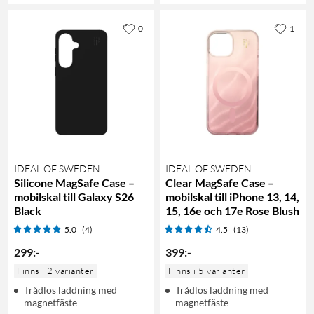
0
1
IDEAL OF SWEDEN
IDEAL OF SWEDEN
Silicone MagSafe Case –
Clear MagSafe Case –
mobilskal till Galaxy S26
mobilskal till iPhone 13, 14,
Black
15, 16e och 17e Rose Blush
5.0
(4)
4.5
(13)
299
:
-
399
:
-
Finns i 2 varianter
Finns i 5 varianter
Trådlös laddning med
Trådlös laddning med
magnetfäste
magnetfäste