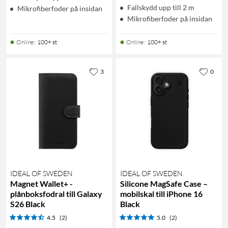
Fallskydd upp till 2 m
Mikrofiberfoder på insidan
Mikrofiberfoder på insidan
Online
:
100+ st
Online
:
100+ st
3
0
IDEAL OF SWEDEN
IDEAL OF SWEDEN
Magnet Wallet+ -
Silicone MagSafe Case –
plånboksfodral till Galaxy
mobilskal till iPhone 16
S26 Black
Black
4.5
(2)
5.0
(2)