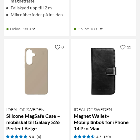
magnetfäste
Fallskydd upp till 2 m
Mikrofiberfoder på insidan
Online
:
100+ st
Online
:
100+ st
0
15
IDEAL OF SWEDEN
IDEAL OF SWEDEN
Silicone MagSafe Case –
Magnet Wallet+
mobilskal till Galaxy S26
Mobilplånbok för iPhone
Perfect Beige
14 Pro Max
5.0
(4)
4.5
(50)