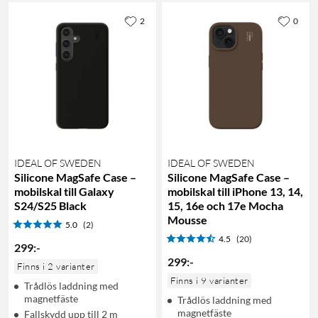
2
0
IDEAL OF SWEDEN
IDEAL OF SWEDEN
Silicone MagSafe Case –
Silicone MagSafe Case –
mobilskal till Galaxy
mobilskal till iPhone 13, 14,
S24/S25 Black
15, 16e och 17e Mocha
Mousse
5.0
(2)
4.5
(20)
299
:
-
299
:
-
Finns i 2 varianter
Finns i 9 varianter
Trådlös laddning med
magnetfäste
Trådlös laddning med
magnetfäste
Fallskydd upp till 2 m