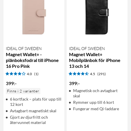
IDEAL OF SWEDEN
IDEAL OF SWEDEN
Magnet Wallet+ -
Magnet Wallet+
plånboksfodral till iPhone
Mobilplånbok för iPhone
16 Pro Pink
13 och 14
4.0
(1)
4.5
(291)
399
:
-
399
:
-
Magnetisk och avtagbart
Finns i 2 varianter
skal
6 kortfack – plats för upp till
Rymmer upp till 6 kort
12 kort
Fungerar med Qi-laddare
Avtagbart magnetiskt skal
Gjort av djurfritt och
återvunnet material