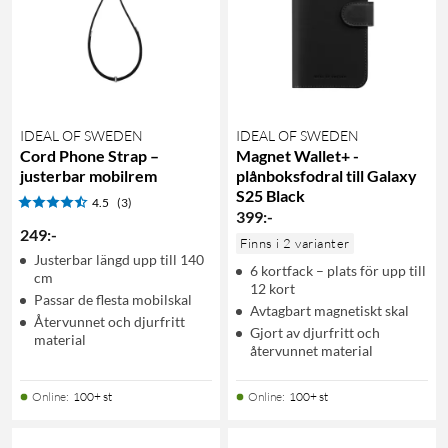
IDEAL OF SWEDEN
IDEAL OF SWEDEN
Cord Phone Strap –
Magnet Wallet+ -
justerbar mobilrem
plånboksfodral till Galaxy
S25 Black
4.5
(3)
399
:
-
249
:
-
Finns i 2 varianter
Justerbar längd upp till 140
6 kortfack – plats för upp till
cm
12 kort
Passar de flesta mobilskal
Avtagbart magnetiskt skal
Återvunnet och djurfritt
Gjort av djurfritt och
material
återvunnet material
Online
:
100+ st
Online
:
100+ st