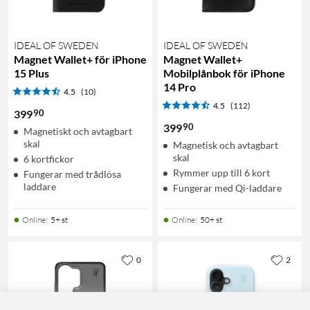
IDEAL OF SWEDEN
IDEAL OF SWEDEN
Magnet Wallet+ för iPhone
Magnet Wallet+
15 Plus
Mobilplånbok för iPhone
14 Pro
4.5
(10)
4.5
(112)
90
399
90
399
Magnetiskt och avtagbart
skal
Magnetisk och avtagbart
skal
6 kortfickor
Rymmer upp till 6 kort
Fungerar med trådlösa
laddare
Fungerar med Qi-laddare
Online
:
5+ st
Online
:
50+ st
0
2