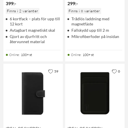
399
:
-
299
:
-
Finns i 2 varianter
Finns i 8 varianter
6 kortfack – plats för upp till
Trådlös laddning med
12 kort
magnetfäste
Avtagbart magnetiskt skal
Fallskydd upp till 2 m
Gjort av djurfritt och
Mikrofiberfoder på insidan
återvunnet material
Online
:
100+ st
Online
:
100+ st
59
0