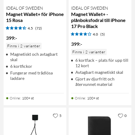
IDEAL OF SWEDEN
IDEAL OF SWEDEN
Magnet Wallet+ för iPhone
Magnet Wallet+ -
15 Rosa
plånboksfodral till iPhone
17 Pro Black
4.5
(72)
4.0
(5)
399
:
-
399
:
-
Finns i 2 varianter
Finns i 2 varianter
Magnetiskt och avtagbart
skal
6 kortfack – plats för upp till
12 kort
6 kortfickor
Avtagbart magnetiskt skal
Fungerar med trådlösa
laddare
Gjort av djurfritt och
återvunnet material
Online
:
100+ st
Online
:
100+ st
5
0