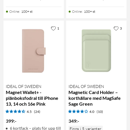
Online
:
100+ st
Online
:
100+ st
1
3
IDEAL OF SWEDEN
IDEAL OF SWEDEN
Magnet Wallet+ -
Magnetic Card Holder –
plånboksfodral till iPhone
korthållare med MagSafe
13, 14 och 16e Pink
Sage Green
4.5
(24)
4.0
(10)
399
:
-
349
:
-
6 kortfack – plats för upp till
Finns i 5 varianter