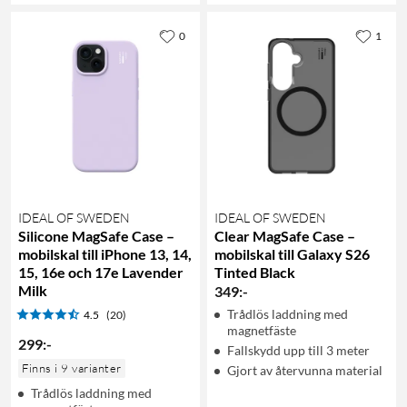
0
1
IDEAL OF SWEDEN
IDEAL OF SWEDEN
Silicone MagSafe Case –
Clear MagSafe Case –
mobilskal till iPhone 13, 14,
mobilskal till Galaxy S26
15, 16e och 17e Lavender
Tinted Black
Milk
349
:
-
Trådlös laddning med
4.5
(20)
magnetfäste
299
:
-
Fallskydd upp till 3 meter
Finns i 9 varianter
Gjort av återvunna material
Trådlös laddning med