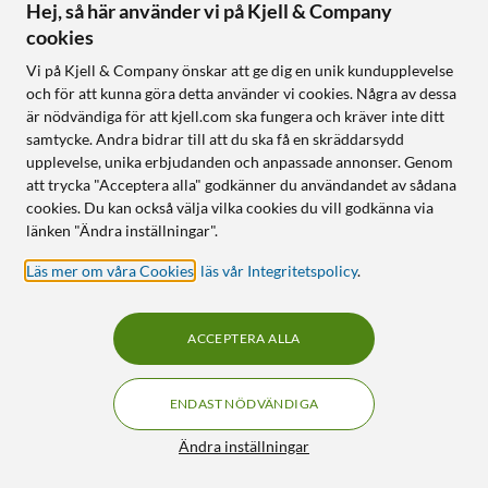
Hej, så här använder vi på Kjell & Company
cookies
Vi på Kjell & Company önskar att ge dig en unik kundupplevelse
och för att kunna göra detta använder vi cookies. Några av dessa
är nödvändiga för att kjell.com ska fungera och kräver inte ditt
samtycke. Andra bidrar till att du ska få en skräddarsydd
IDEAL OF SWEDEN
IDEAL OF SWEDEN
Clear MagSafe Case –
Silicone MagSafe Case –
upplevelse, unika erbjudanden och anpassade annonser. Genom
mobilskal till Galaxy S26
mobilskal till iPhone 17
att trycka "Acceptera alla" godkänner du användandet av sådana
Ultra Tinted Black
Light Blue
cookies. Du kan också välja vilka cookies du vill godkänna via
349
:
-
länken "Ändra inställningar".
4.5
(14)
Trådlös laddning med
299
:
-
Läs mer om våra Cookies
,
läs vår Integritetspolicy
.
magnetfäste
Fallskydd upp till 3 meter
Finns i 8 varianter
Gjort av återvunna material
Trådlös laddning med
ACCEPTERA ALLA
magnetfäste
Fallskydd upp till 2 m
Mikrofiberfoder på insidan
ENDAST NÖDVÄNDIGA
Filter
Ändra inställningar
Online
:
100+ st
Online
:
100+ st