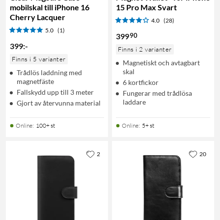
mobilskal till iPhone 16
15 Pro Max Svart
Cherry Lacquer
4.0
(28)
5.0
(1)
90
399
399
:
-
Finns i 2 varianter
Finns i 5 varianter
Magnetiskt och avtagbart
skal
Trådlös laddning med
magnetfäste
6 kortfickor
Fallskydd upp till 3 meter
Fungerar med trådlösa
laddare
Gjort av återvunna material
Online
:
100+ st
Online
:
5+ st
2
20