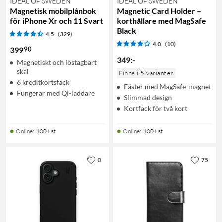
IDEAL OF SWEDEN
IDEAL OF SWEDEN
Magnetisk mobilplånbok
Magnetic Card Holder –
för iPhone Xr och 11 Svart
korthållare med MagSafe
Black
4.5
(329)
4.0
(10)
90
399
349
:
-
Magnetiskt och löstagbart
skal
Finns i 5 varianter
6 kreditkortsfack
Fäster med MagSafe-magnet
Fungerar med Qi-laddare
Slimmad design
Kortfack för två kort
Online
:
100+ st
Online
:
100+ st
0
75