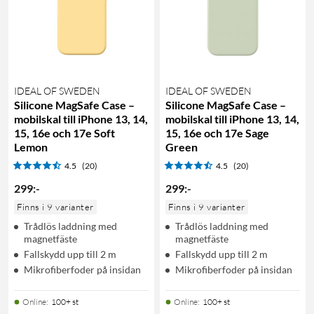
IDEAL OF SWEDEN
IDEAL OF SWEDEN
Silicone MagSafe Case –
Silicone MagSafe Case –
mobilskal till iPhone 13, 14,
mobilskal till iPhone 13, 14,
15, 16e och 17e Soft
15, 16e och 17e Sage
Lemon
Green
4.5
(20)
4.5
(20)
299
:
-
299
:
-
Finns i 9 varianter
Finns i 9 varianter
Trådlös laddning med
Trådlös laddning med
magnetfäste
magnetfäste
Fallskydd upp till 2 m
Fallskydd upp till 2 m
Mikrofiberfoder på insidan
Mikrofiberfoder på insidan
Online
:
100+ st
Online
:
100+ st