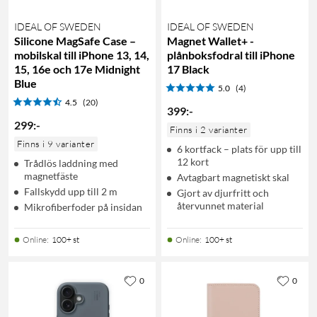
IDEAL OF SWEDEN
IDEAL OF SWEDEN
Silicone MagSafe Case –
Magnet Wallet+ -
mobilskal till iPhone 13, 14,
plånboksfodral till iPhone
15, 16e och 17e Midnight
17 Black
Blue
5.0
(4)
4.5
(20)
399
:
-
299
:
-
Finns i 2 varianter
Finns i 9 varianter
6 kortfack – plats för upp till
12 kort
Trådlös laddning med
magnetfäste
Avtagbart magnetiskt skal
Fallskydd upp till 2 m
Gjort av djurfritt och
återvunnet material
Mikrofiberfoder på insidan
Online
:
100+ st
Online
:
100+ st
0
0