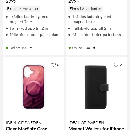
299
:
-
299
:
-
Finns i 8 varianter
Finns i 8 varianter
Trådlös laddning med
Trådlös laddning med
magnetfäste
magnetfäste
Fallskydd upp till 2 m
Fallskydd upp till 2 m
Mikrofiberfoder på insidan
Mikrofiberfoder på insidan
Online
:
100+ st
Online
:
100+ st
0
2
IDEAL OF SWEDEN
IDEAL OF SWEDEN
Clear MagSafe Case –
Magnet Wallet+ för iPhone