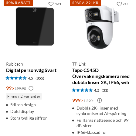
50% RABATT
SPARA 291KR
131
60
Rubicson
TP-Link
Digital personvåg Svart
Tapo C545D
Övervakningskamera med
4.5
(855)
dubbla linser 2K, IP66, wifi
99
:
-
199:90
4.5
(33)
Finns i 2 varianter
999
:
-
1 290:-
Stilren design
Dubbla 2K-linser med
Dold display
synkroniserad AI-spårning
Stora tydliga siffror
Fullfärgs nattseende och 99
dB-siren
IP66-klassad för