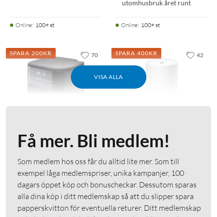
utomhusbruk året runt
Online
:
100+ st
Online
:
100+ st
SPARA 200KR
SPARA 400KR
70
42
VISA ALLA
Få mer. Bli medlem!
TP-Link
Airfryer XL 6,5 liter
Deco BE25 Outdoor Mesh
Som medlem hos oss får du alltid lite mer. Som till
Wifi 7-router BE3600
exempel låga medlemspriser, unika kampanjer, 100
4.5
(45)
dagars öppet köp och bonuscheckar. Dessutom sparas
4.5
(22)
599
:
-
799:-
alla dina köp i ditt medlemskap så att du slipper spara
1 490
:
-
1 890:-
Fönster och belysning
papperskvitton för eventuella returer. Ditt medlemskap
Wifi 7 upp till 5 Gb/s
Förvärmer och håller varmt