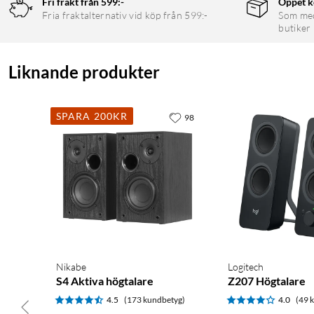
Fri frakt från 599:-
Öppet k
Fria fraktalternativ vid köp från 599:-
Som medl
butiker
Liknande produkter
SPARA 200KR
98
Nikabe
Logitech
S4 Aktiva högtalare
Z207 Högtalare
4.5
(173 kundbetyg)
4.0
(49 