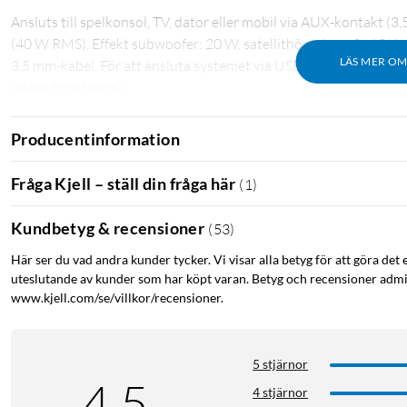
Ansluts till spelkonsol, TV, dator eller mobil via AUX-kontakt (3
(40 W RMS). Effekt subwoofer: 20 W, satellithögtalare: 2x 10 W
LÄS MER O
3,5 mm-kabel. För att ansluta systemet via USB krävs Micro-U
(satellithögtalare).
Logitech
Producentinformation
Fråga Kjell – ställ din fråga här
(
1
)
Kundbetyg & recensioner
(
53
)
Här ser du vad andra kunder tycker. Vi visar alla betyg för att göra det 
uteslutande av kunder som har köpt varan. Betyg och recensioner admin
www.kjell.com/se/villkor/recensioner.
5 stjärnor
4.5
4 stjärnor