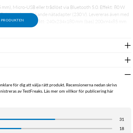
,5 mm), Micro-USB eller trådlöst via Bluetooth 5.0. Effekt: 80 W
. Drivs med medföljande nätadapter (230 V). Levereras även med
M PRODUKTEN
SB-kabel (ingår ej). Mått: 240x234x180 mm (bas) 200x94x85 mm
enklare för dig att välja rätt produkt. Recensionerna nedan skrivs
istreras av TestFreaks. Läs mer om villkor för publicering här
31
18