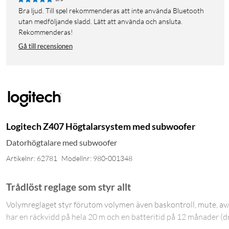
Bra ljud. Till spel rekommenderas att inte använda Bluetooth
utan medföljande sladd. Lätt att använda och ansluta.
Rekommenderas!
Gå till recensionen
Logitech Z407 Högtalarsystem med subwoofer
Datorhögtalare med subwoofer
Artikelnr: 62781
Modellnr: 980-001348
Trådlöst reglage som styr allt
Volymreglaget styr förutom volymen även baskontroll, mute, av/p
har en räckvidd på hela 20 m och en batteritid på 12 månader (