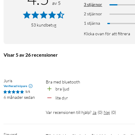
av 5
3 stjärnor
2 stjärnor
1 stjärna
53
kundbetyg
Klicka ovan för att filtrera
Visar 5 av 26 recensioner
Juris
Bra med bluetooth
Verifierad köpare
bra ljud
5/5
6 månader sedan
lite dyr
Var recensionen till hjälp?
Ja
(
0
)
Nej
(
0
)
Sigvard