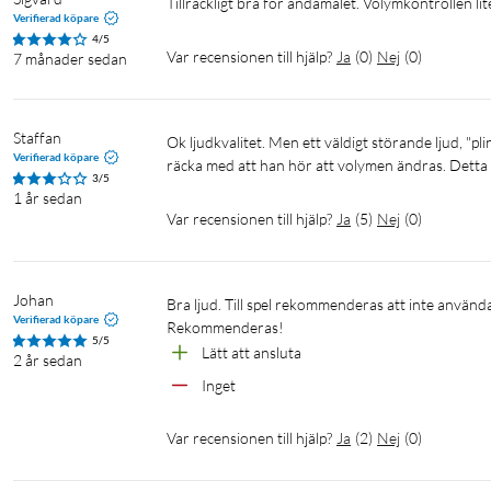
Tillräckligt bra för ändamålet. Volymkontrollen li
Verifierad köpare
4/5
Var recensionen till hjälp?
Ja
(
0
)
Nej
(
0
)
7 månader sedan
Staffan
Ok ljudkvalitet. Men ett väldigt störande ljud, "pling" när man ändrar volymen plus att volymen minskar tillfälligt. det borde 
Verifierad köpare
räcka med att han hör att volymen ändras. Detta 
3/5
1 år sedan
Var recensionen till hjälp?
Ja
(
5
)
Nej
(
0
)
Johan
Bra ljud. Till spel rekommenderas att inte använda Bluetooth utan medföljande sladd. Lätt att använda och ansluta. 

Verifierad köpare
Rekommenderas!
5/5
Lätt att ansluta 
2 år sedan
Inget
Var recensionen till hjälp?
Ja
(
2
)
Nej
(
0
)