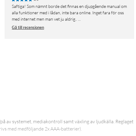
Saftiga! Som nämnt borde det finnas en djupgående manual om
alla funktioner med i lådan, inte bara online. Inget fara för oss
med internet men man vet ju aldrig.. ...
Gå till recensionen
å av systemet, mediakontroll samt växling av ljudkälla. Reglaget
drivs med medföljande 2x AAA-batterier).