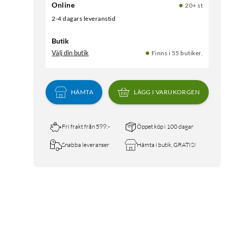
Online
20+ st
2-4 dagars leveranstid
Butik
Välj din butik
Finns i 55 butiker.
HÄMTA
LÄGG I VARUKORGEN
Fri frakt från 599:-
Öppet köp i 100 dagar
Snabba leveranser
Hämta i butik, GRATIS!