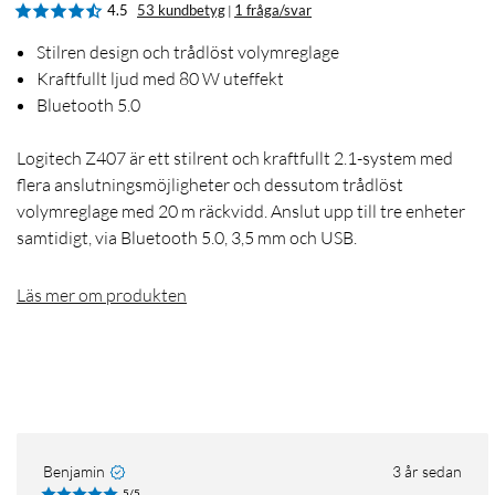
4.5
53 kundbetyg
1 fråga/svar
|
Stilren design och trådlöst volymreglage
Kraftfullt ljud med 80 W uteffekt
Bluetooth 5.0
Logitech Z407 är ett stilrent och kraftfullt 2.1-system med
flera anslutningsmöjligheter och dessutom trådlöst
volymreglage med 20 m räckvidd. Anslut upp till tre enheter
samtidigt, via Bluetooth 5.0, 3,5 mm och USB.
Läs mer om produkten
Benjamin
3 år sedan
5/5