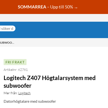
SOMMARREA
– Upp till 50% →
LOGITECH Z407 HÖGTALARSYSTEM MED SUBWOOFER
FRI FRAKT
Artikelnr: 62781
Logitech Z407 Högtalarsystem med
subwoofer
Mer från:
Logitech
Datorhögtalare med subwoofer