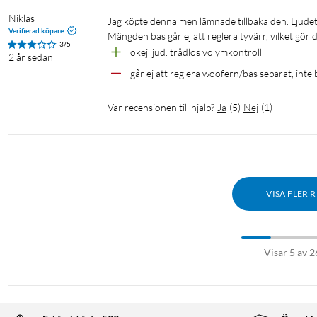
Niklas
Jag köpte denna men lämnade tillbaka den. Ljudet var okej men inte bättre. Saknar framför allt övre diskantregistret. 
Verifierad köpare
Mängden bas går ej att reglera tyvärr, vilket gör
3/5
okej ljud. trådlös volymkontroll
2 år sedan
går ej att reglera woofern/bas separat, inte
Var recensionen till hjälp?
Ja
(
5
)
Nej
(
1
)
VISA FLER 
Visar 5 av 2