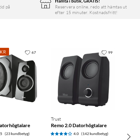
Hämta i butik, GRATIS!
tid på
Reservera online, redo att hämtas ut
efter 15 minuter. Kostnadsfritt!
9KR
67
99
Trust
Datorhögtalare
Remo 2.0 Datorhögtalare
.5
(23 kundbetyg)
4.0
(142 kundbetyg)