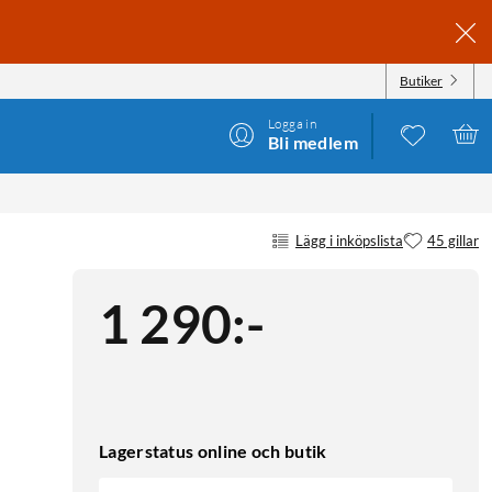
Butiker
Logga in
Bli medlem
Lägg i inköpslista
45 gillar
1 290
:
-
Lagerstatus online och butik