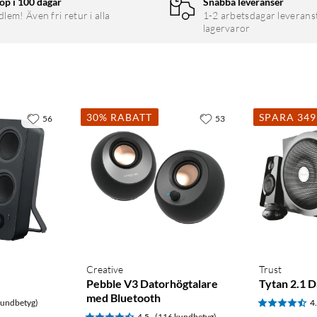
öp i 100 dagar
Snabba leveranser
em! Även fri retur i alla
1-2 arbetsdagar leverans
lagervaror
30% RABATT
SPARA 34
56
53
Creative
Trust
Pebble V3 Datorhögtalare
Tytan 2.1 
med Bluetooth
kundbetyg)
4
4.5
(116 kundbetyg)