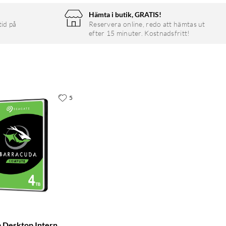
Hämta i butik, GRATIS!
tid på
Reservera online, redo att hämtas ut
efter 15 minuter. Kostnadsfritt!
5
 Desktop Intern