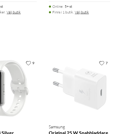
st
Online
:
5+ st
ker.
Välj butik
Finns i 1 butik.
Välj butik
9
7
Samsung
 Silver
Original 25 W Snabbladdare