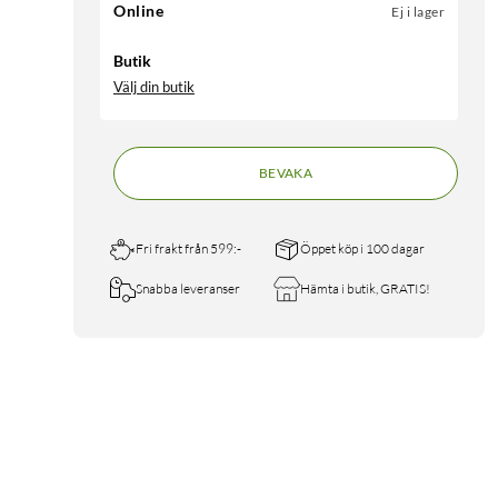
Online
Ej i lager
Butik
Välj din butik
BEVAKA
Fri frakt från 599:-
Öppet köp i 100 dagar
Snabba leveranser
Hämta i butik, GRATIS!