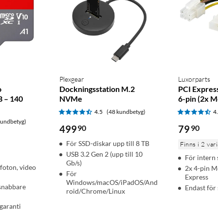
Plexgear
Luxorparts
o
Dockningsstation M.2
PCI Expres
B – 140
NVMe
6-pin (2x M
4.5
(48 kundbetyg)
4
kundbetyg)
499
90
79
90
För SSD-diskar upp till 8 TB
Finns i 2 var
USB 3.2 Gen 2 (upp till 10
För intern
Gb/s)
 foton, video
2x 4-pin Mo
För
Express
Windows/macOS/iPadOS/And
 snabbare
Endast för 
roid/Chrome/Linux
garanti