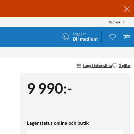
Butiker
Logga in
Bli medlem
Lägg i inköpslista
3 gillar
9 990
:
-
Lagerstatus online och butik