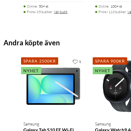
Online
:
50+ st
Online
:
100+ st
Finns i 65 butiker.
Välj butik
Finns i 113 butiker.
Vä
Andra köpte även
SPARA 2500KR
SPARA 900KR
1
NYHET
NYHET
Samsung
Samsung
Galaxy Tab S10 FE Wi-Fi
Galaxy Watch9 