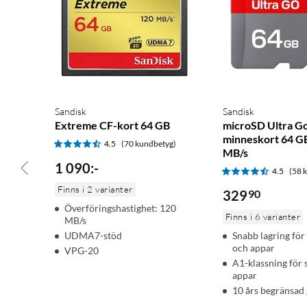
Sandisk
Sandisk
Extreme CF-kort 64 GB
microSD Ultra G
minneskort 64 G
4.5
(70 kundbetyg)
MB/s
1 090
:
-
4.5
(58 
Finns i 2 varianter
329
90
Överföringshastighet: 120
Finns i 6 varianter
MB/s
UDMA7-stöd
Snabb lagring för
och appar
VPG-20
A1-klassning för
appar
10 års begränsad 