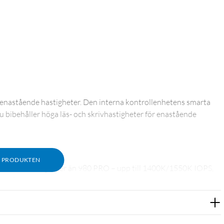
enastående hastigheter. Den interna kontrollenhetens smarta
u bibehåller höga läs- och skrivhastigheter för enastående
M PRODUKTEN
s-/skrivhastigheter än 980 PRO – upp till 1400K/1550K IOPS,
 når nära maxprestanda för PCIe 4.0. Flyg högt i spel, video- och