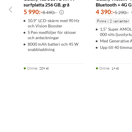
surfplatta 256 GB, grå
Bluetooth + 4G G
5 990
:
-
4 390
:
-
8 490:-
5 290:-
10,9" LCD-skärm med 90 Hz
Finns i 2 varianter
och Vision Booster
1,5" Super AMO
S Pen medföljer för skisser
000 nits ljusstyrk
och anteckningar
Med Generative A
8000 mAh batteri och 45 W
Upp till 40 timmar
snabbladdning
Online
:
20+ st
Online
:
1+ st