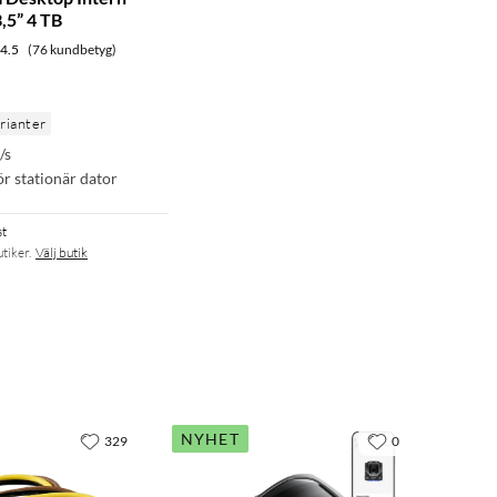
,5” 4 TB
4.5
(76 kundbetyg)
arianter
/s
ör stationär dator
st
utiker.
Välj butik
NYHET
329
0