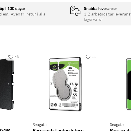
gtvis mer energi. Men 990 PRO förbrukar mindre ström med över
öp i 100 dagar
Snabba leveranser
 lågeffektsdesign möjliggör maximal PCIe 4.0-prestanda med
em! Även fri retur i alla
1-2 arbetsdagar leverans
lagervaror
en banbrytande termiska styralgoritmen hanterar värmen för
uren på optimal nivå.
43
11
mpmässig läsning/skrivning ger spelstart för ultimat spelrealism
esign med stilig kylning, plus RGB-belysning.
vänliga svit av optimeringsverktyg ger dig alltid bästa möjliga
s skick och ställ in LED-färgkombinationer. Din personliga SSD-
Seagate
Seagate
50 GB
Barracuda Laptop Intern
Barracuda