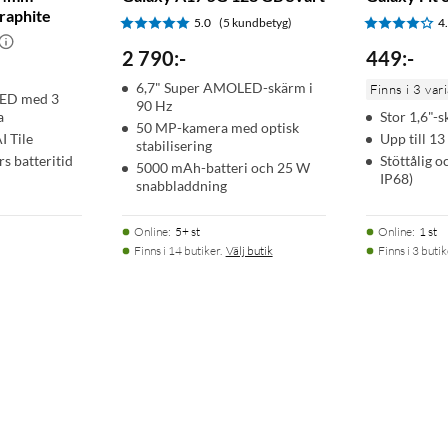
raphite
5.0
(5 kundbetyg)
4
2 790
:
-
449
:
-
6,7" Super AMOLED-skärm i
Finns i 3 var
LED med 3
90 Hz
a
Stor 1,6"-
50 MP-kamera med optisk
I Tile
Upp till 13
stabilisering
s batteritid
Stöttålig o
5000 mAh-batteri och 25 W
IP68)
snabbladdning
Online
:
5+ st
Online
:
1 st
Finns i 14 butiker.
Välj butik
Finns i 3 butik