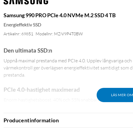
Samsung 990 PRO PCle 4.0 NVMe M.2 SSD 4 TB
Energieffektiv SSD
Artikelnr: 69851
Modellnr: MZ-V9P4T0BW
Den ultimata SSD:n
Uppnå maximal prestanda med PCIe 4.0. Upplev långvariga och 
värmekontroll ger överlägsen energieffektivitet samtidigt som d
prestanda.
PCIe 4.0-hastighet maximerad
LÄS MER O
Enorm hastighetsboost. 40% och 55% snabbare slumpmässiga lä
medan sekventiella läs-/skrivhastigheter upp till 7450/6900 MB/s
3D-redigering, dataanalys med mera.
Producentinformation
Banbrytande energieffektivitet