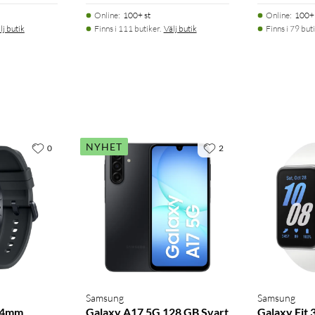
Online
:
100+ st
Online
:
100+ 
lj butik
Finns i 111 butiker.
Välj butik
Finns i 79 buti
NYHET
0
2
Samsung
Samsung
44mm
Galaxy A17 5G 128 GB Svart
Galaxy Fit 3