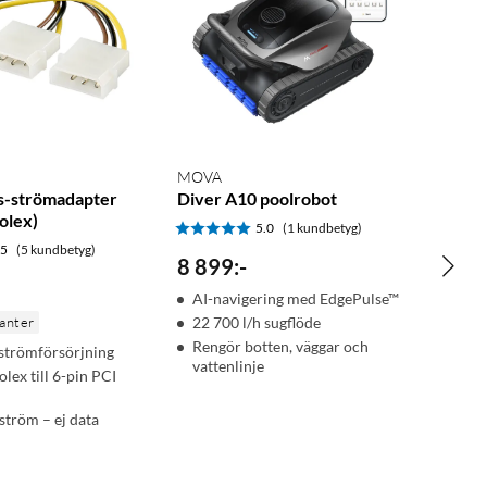
MOVA
s-strömadapter
Diver A10 poolrobot
olex)
5.0
(1 kundbetyg)
.5
(5 kundbetyg)
8 899
:
-
AI-navigering med EdgePulse™
ianter
22 700 l/h sugflöde
Rengör botten, väggar och
 strömförsörjning
vattenlinje
lex till 6-pin PCI
ström – ej data