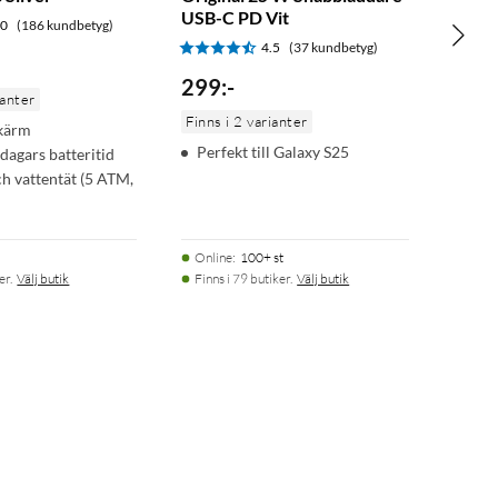
USB-C PD Vit
.0
(186 kundbetyg)
4.5
(37 kundbetyg)
299
:
-
ianter
Finns i 2 varianter
skärm
Perfekt till Galaxy S25
 dagars batteritid
ch vattentät (5 ATM,
Online
:
100+ st
er.
Välj butik
Finns i 79 butiker.
Välj butik