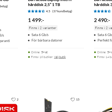
hårddisk 2,5” 1 TB
hårddisk 3
betyg)
4.5
(37 kundbetyg)
1 499
:
-
2 490
:
-
Finns i 2 varianter
Finns i 2 v
s
Sata 6 Gb/s
Sata 6 Gb
B/s
67
För bärbara datorer
Perfekt f
garanti
Online
:
5+ st
Online
:
5+ 
Finns i 16 butiker.
Välj butik
Finns i 14 b
2
15