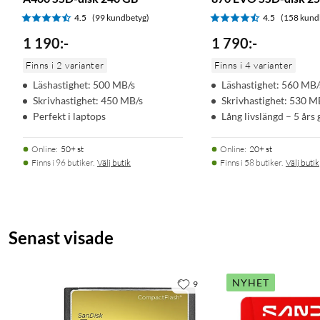
Specifikationer
4.5
(99 kundbetyg)
4.5
(158 kund
Formfaktor: M.2 (2280)
1 190
:
-
1 790
:
-
Gränssnitt: PCIe Gen 4.0 x4 NVMe 2.0
Finns i 2 varianter
Finns i 4 varianter
Story Memory: Samsung V-NAND TLC
Läshastighet: 500 MB/s
Läshastighet: 560 MB/
Cache Memory: Samsung 2GB Low Power DDR4 SDRAM
Skrivhastighet: 450 MB/s
Skrivhastighet: 530 M
Encryption: AES 256-bit Encryption (Class 0)TCG/Opal IEEE16
Perfekt i laptops
Lång livslängd – 5 års 
Mått: 80x22x2,3 mm
Vikt: 9 g
Online
:
50+ st
Online
:
20+ st
Finns i 96 butiker.
Välj butik
Finns i 58 butiker.
Välj butik
Intern hårddisk
Intern SSD
Senast visade
NYHET
9