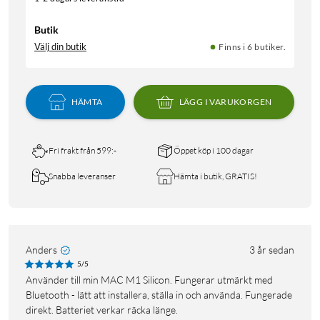
Butik
Välj din butik
Finns i 6 butiker.
HÄMTA
LÄGG I VARUKORGEN
Fri frakt från 599:-
Öppet köp i 100 dagar
Snabba leveranser
Hämta i butik, GRATIS!
Anders
3 år sedan
5/5
Använder till min MAC M1 Silicon. Fungerar utmärkt med
Bluetooth - lätt att installera, ställa in och använda. Fungerade
direkt. Batteriet verkar räcka länge.