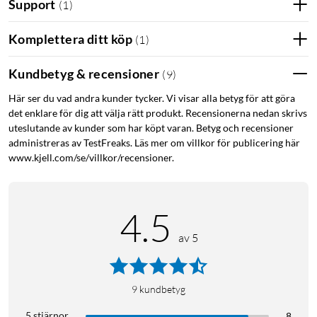
Support
(
1
)
Komplettera ditt köp
(
1
)
Kundbetyg & recensioner
(
9
)
Här ser du vad andra kunder tycker. Vi visar alla betyg för att göra
det enklare för dig att välja rätt produkt. Recensionerna nedan skrivs
uteslutande av kunder som har köpt varan. Betyg och recensioner
administreras av TestFreaks. Läs mer om villkor för publicering här
www.kjell.com/se/villkor/recensioner.
4.5
av 5
9
kundbetyg
5 stjärnor
8