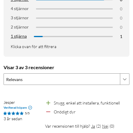
4 stjärnor
0
3 stjärnor
0
2 stjärnor
0
1 stjärna
1
Klicka ovan för att filtrera
Visar 3 av 3 recensioner
Relevans
Jesper
Snygg, enkel att installera, funktionell
Verifierad köpare
Onödigt dyr
5/5
3 år sedan
Var recensionen till hjälp?
Ja
(
2
)
Nej
(
0
)