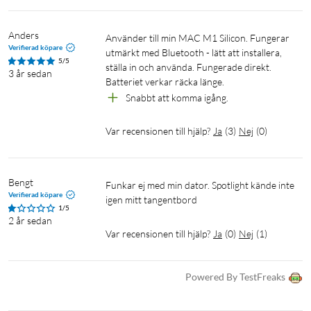
Anders
Använder till min MAC M1 Silicon. Fungerar 
Verifierad köpare
utmärkt med Bluetooth - lätt att installera, 
5/5
ställa in och använda. Fungerade direkt. 
3 år sedan
Batteriet verkar räcka länge.
Snabbt att komma igång.
Var recensionen till hjälp?
Ja
(
3
)
Nej
(
0
)
Bengt
Funkar ej med min dator. Spotlight kände inte 
Verifierad köpare
igen mitt tangentbord 
1/5
2 år sedan
Var recensionen till hjälp?
Ja
(
0
)
Nej
(
1
)
Powered By TestFreaks