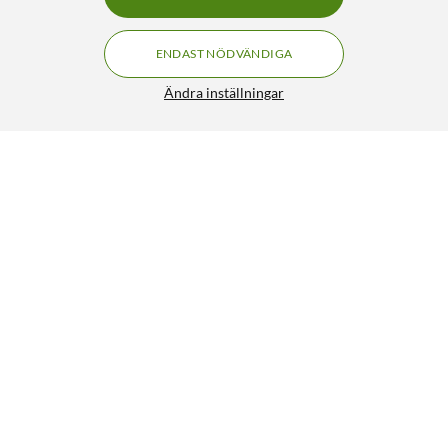
ENDAST NÖDVÄNDIGA
Ändra inställningar
Logitech Spotlight Presentationsverktyg
FRI FRAKT
4.5/5
1 490:-
HÄMTA
LÄGG I VARUKORGEN
Liknande produkter