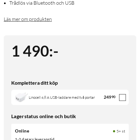
Trådlös via Bluetooth och USB
Läs mer om produkten
1 490
:
-
Komplettera ditt köp
249
90
Linocell 4,8 A USB-laddare med två portar
Lagerstatus online och butik
Online
5+ st
1-2 dagars leveranstid