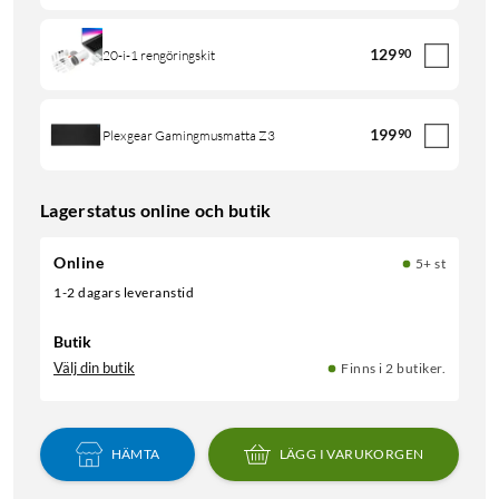
129
90
20-i-1 rengöringskit
199
90
Plexgear Gamingmusmatta Z3
Lagerstatus online och butik
Online
5+ st
1-2 dagars leveranstid
Butik
Välj din butik
Finns i 2 butiker.
HÄMTA
LÄGG I VARUKORGEN