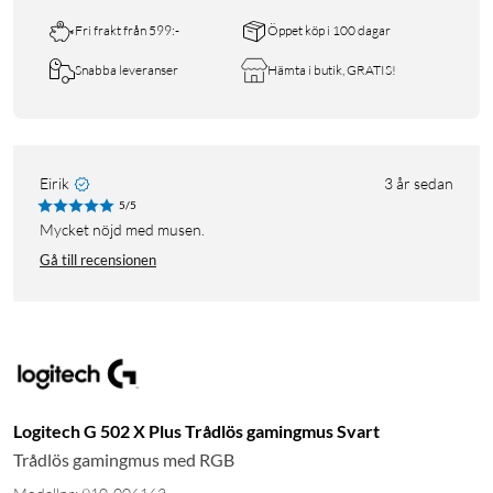
Fri frakt från 599:-
Öppet köp i 100 dagar
Snabba leveranser
Hämta i butik, GRATIS!
Eirik
3 år sedan
5/5
Mycket nöjd med musen.
Gå till recensionen
Logitech G 502 X Plus Trådlös gamingmus Svart
Trådlös gamingmus med RGB