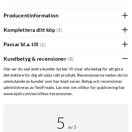
Producentinformation
Komplettera ditt köp
(
5
)
Passar bl.a. till
(
1
)
Kundbetyg & recensioner
(
8
)
Här ser du vad andra kunder tycker. Vi visar alla betyg för att göra
det enklare för dig att välja rätt produkt. Recensionerna nedan skrivs
uteslutande av kunder som har köpt varan. Betyg och recensioner
administreras av TestFreaks. Läs mer om villkor för publicering här
Logitech G502 X Plus
www.kjell.com/se/villkor/recensioner.
Med en ny design för en perfekt passform. PTFE-fötter för
maximalt glid på ett optimerat underlag. Balanserad för en
friktionslös känsla och fullständig kontroll. Laddas via USB-C.
5
av 5
Specifikationer