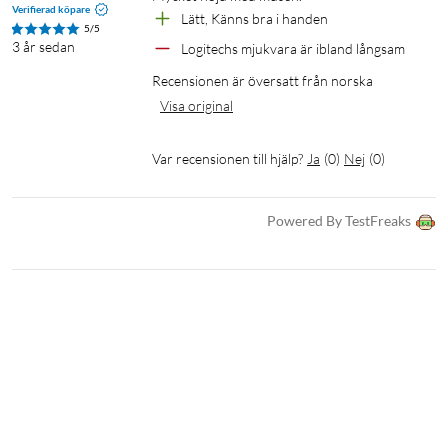
Verifierad köpare
Lätt, Känns bra i handen
5/5
3 år sedan
Logitechs mjukvara är ibland långsam
Recensionen är översatt från norska
Visa original
Var recensionen till hjälp?
Ja
(
0
)
Nej
(
0
)
Powered By TestFreaks