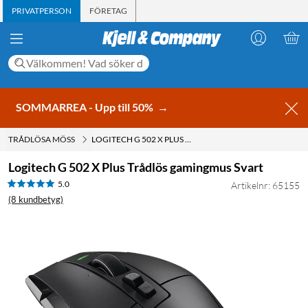
PRIVATPERSON
FÖRETAG
SOMMARREA - Upp till 50%
→
TRÅDLÖSA MÖSS
LOGITECH G 502 X PLUS TRÅDLÖS GAMINGMUS SVART
Logitech G 502 X Plus Trådlös gamingmus Svart
5.0
Artikelnr: 65155
(8 kundbetyg)