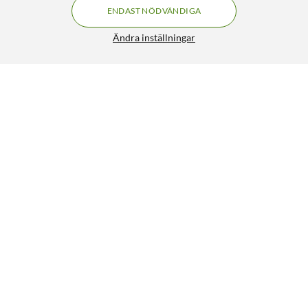
ENDAST NÖDVÄNDIGA
Ändra inställningar
Logitech G 502 X Plus Trådlös gamingmus Svart
FRI FRAKT
5/5
1 799:-
HÄMTA
LÄGG I VARUKORGEN
Liknande produkter
12% RABATT
11
64