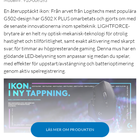
Modellnr: 910-006163
En återupptäckt ikon: Från arvet från Logitechs mest populära
G502-design har G502 X PLUS omarbetats och gjorts om med
de senaste innovationerna inom spelteknik. LIGHTFORCE-
brytare är en helt ny optisk-mekanisk-teknologi för otrolig
hastighet och tillförlitlighet, samt exakt aktivering med skarpt
svar, för timmar av högpresterande gaming. Denna mus har en
glödande LED-belysning som anpassar sig medan du spelar,
med effekter för uppstart/avstängning och batterioptimering
genom aktiv spelregistrering.
LÄS MER OM PRODUKTEN