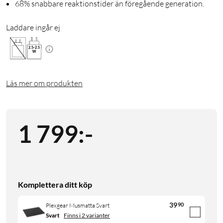
68% snabbare reaktionstider än föregående generation.
Laddare ingår ej
2.5
-
2.5
W
Läs mer om produkten
1 799
:
-
Komplettera ditt köp
39
90
Plexgear Musmatta Svart
Svart
Finns i 2 varianter