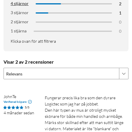
hemmakontor där du vill arbeta ostört.
4 stjärnor
2
3 stjärnor
1
Precision och kontroll
2 stjärnor
0
Justera enkelt pekarens hastighet med ett knapptryck –
1 stjärna
0
välj mellan 800, 1200, 1600 eller 2400 DPI beroende på
uppgift. Två tumknappar gör det enkelt att navigera
Klicka ovan för att filtrera
framåt och bakåt i webbläsaren eller dokument.
Specifikationer
Visar 2 av 2 recensioner
Anslutning: Trådlös (2.4 GHz USB-mottagare)
Relevans
Räckvidd: Upp till 10 meter
DPI: 800 / 1200 / 1600 / 2400
Vikt: 115 g
JohnTe
Fungerar precis lika bra som den dyrare 
Mått: 120 x 77 x 73 mm
Verifierad köpare
Logictec som jag har på jobbet.

Batteri: Uppladdningsbart, upp till 3 månaders
5/5
Den här typen av mus är otroligt mycket 
4 månader sedan
batteritid
skönare för både min handled och armbåge. 
Material: 53 % återvunnen plast
Märks stor skillnad efter att man suttit länge 
Kompatibilitet: Windows 10/11, macOS 12–14, Chrome
vi datorn. Materialet är lite "blankare" och 