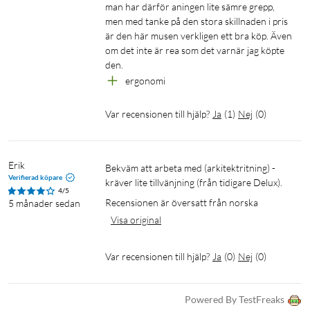
OS, Linux
man har därför aningen lite sämre grepp, 
Antal knappar: 6 (ej programmerbara)
men med tanke på den stora skillnaden i pris 
är den här musen verkligen ett bra köp. Även 
om det inte är rea som det varnär jag köpte 
I förpackningen
den.
1x Trust Bayo II trådlös mus
ergonomi
1x USB-mottagare
1x USB-laddningskabel
Var recensionen till hjälp?
Ja
(
1
)
Nej
(
0
)
Bruksanvisning
Erik
Bekväm att arbeta med (arkitektritning) - 
Verifierad köpare
kräver lite tillvänjning (från tidigare Delux).
4/5
Obs! Funktionaliteten för sidoknappar kan variera
Recensionen är översatt från norska
5 månader sedan
beroende på operativsystem.
Visa original
Var recensionen till hjälp?
Ja
(
0
)
Nej
(
0
)
Powered By TestFreaks