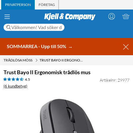
PRIVATPERSON
FÖRETAG
SOMMARREA - Upp till 50%
→
TRÅDLÖSA MÖSS
TRUST BAYO II ERGONOMISK TRÅDLÖS MUS
Trust Bayo II Ergonomisk trådlös mus
4.5
Artikelnr: 29977
(6 kundbetyg)