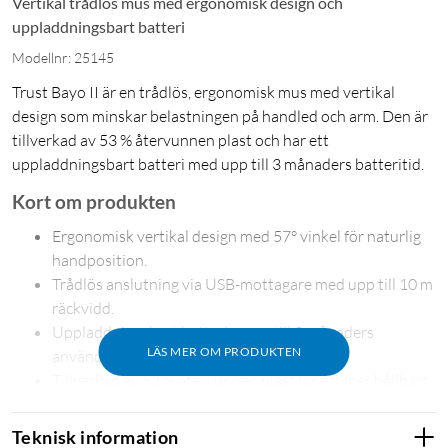
Vertikal trådlös mus med ergonomisk design och
uppladdningsbart batteri
Modellnr: 25145
Trust Bayo II är en trådlös, ergonomisk mus med vertikal
design som minskar belastningen på handled och arm. Den är
tillverkad av 53 % återvunnen plast och har ett
uppladdningsbart batteri med upp till 3 månaders batteritid.
Kort om produkten
Ergonomisk vertikal design med 57° vinkel för naturlig
handposition.
Trådlös anslutning via USB-mottagare med upp till 10 m
räckvidd.
Uppladdningsbart batteri – upp till 3 månaders
LÄS MER OM PRODUKTEN
användning per laddning.
Tillverkad av 53 % återvunnen plast för ett mer hållbart
val.
Ergonomi för hela arbetsdagen
Teknisk information