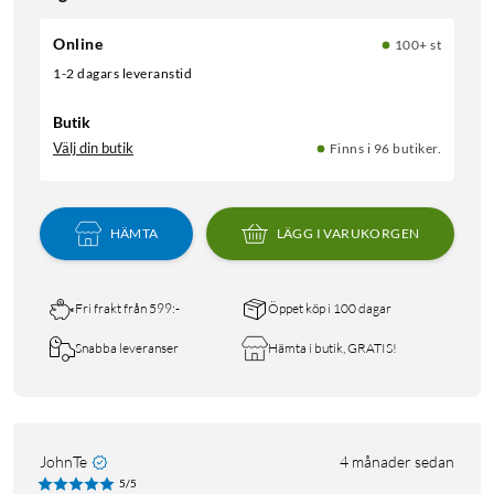
Online
100+ st
1-2 dagars leveranstid
Butik
Välj din butik
Finns i 96 butiker.
HÄMTA
LÄGG I VARUKORGEN
Fri frakt från 599:-
Öppet köp i 100 dagar
Snabba leveranser
Hämta i butik, GRATIS!
JohnTe
4 månader sedan
5/5