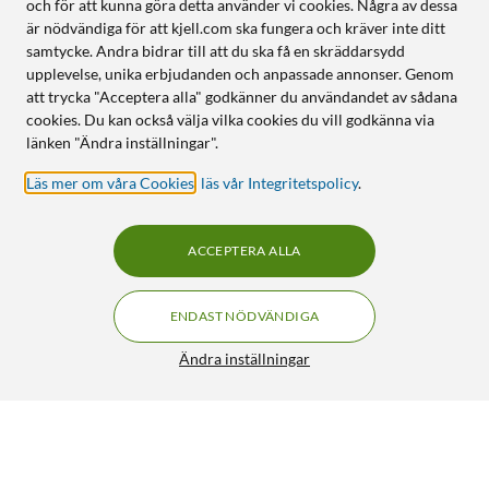
och för att kunna göra detta använder vi cookies. Några av dessa
är nödvändiga för att kjell.com ska fungera och kräver inte ditt
samtycke. Andra bidrar till att du ska få en skräddarsydd
upplevelse, unika erbjudanden och anpassade annonser. Genom
att trycka "Acceptera alla" godkänner du användandet av sådana
cookies. Du kan också välja vilka cookies du vill godkänna via
länken "Ändra inställningar".
Läs mer om våra Cookies
,
läs vår Integritetspolicy
.
ACCEPTERA ALLA
ENDAST NÖDVÄNDIGA
Ändra inställningar
Trust Bayo II Ergonomisk trådlös mus
249:90
449:-
4.5/5
HÄMTA
LÄGG I VARUKORGEN