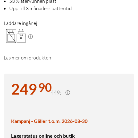
53 % återvunnen plast
Upp till 3 månaders batteritid
Laddare ingår ej
2
-
5
W
Läs mer om produkten
90
249
449:-
Kampanj - Gäller t.o.m. 2026-08-30
Lagerstatus online och butik