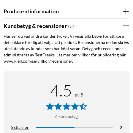
Bayo II är utformad för att minska belastningen på
Producentinformation
handled och underarm tack vare sin vertikala design
med en optimal vinkel på 57 grader. Den passar perfekt
Kundbetyg & recensioner
(
6
)
för dig som arbetar långa timmar vid datorn och vill
förebygga musarm och andra belastningsskador.
Här ser du vad andra kunder tycker. Vi visar alla betyg för att göra
det enklare för dig att välja rätt produkt. Recensionerna nedan skrivs
Trådlös frihet och lång batteritid
uteslutande av kunder som har köpt varan. Betyg och recensioner
administreras av TestFreaks. Läs mer om villkor för publicering här
Musen ansluts trådlöst via en 2.4 GHz USB-mottagare
www.kjell.com/se/villkor/recensioner.
som enkelt kan förvaras i musen. Det inbyggda batteriet
laddas via medföljande USB-kabel och räcker upp till 3
månader på en full laddning. Du kan även använda
4.5
musen medan den laddas.
av 5
Hållbar och tyst
Med en konstruktion av 53 % återvunnen plast är Bayo
6
kundbetyg
II ett miljövänligt val. Den har dessutom tysta klick,
vilket gör den idealisk för öppna kontorslandskap eller
5 stjärnor
3