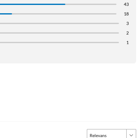
43
18
3
2
1
tech
Relevans