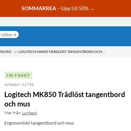
SOMMARREA
– Upp till 50% →
TBORD
LOGITECH MK850 TRÅDLÖST TANGENTBORD OCH MUS
FRI FRAKT
Artikelnr: 61754
Logitech MK850 Trådlöst tangentbord
och mus
Mer från:
Logitech
Ergonomiskt tangentbord och mus