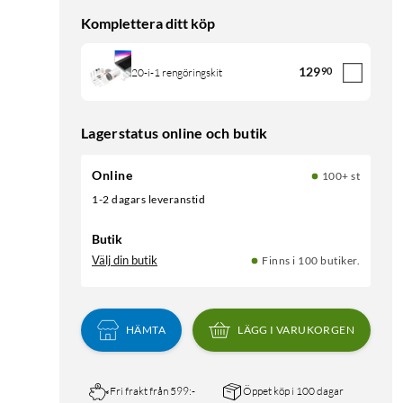
Komplettera ditt köp
129
90
20-i-1 rengöringskit
Lagerstatus online och butik
Online
100+ st
1-2 dagars leveranstid
Butik
Välj din butik
Finns i 100 butiker.
HÄMTA
LÄGG I VARUKORGEN
Fri frakt från 599:-
Öppet köp i 100 dagar