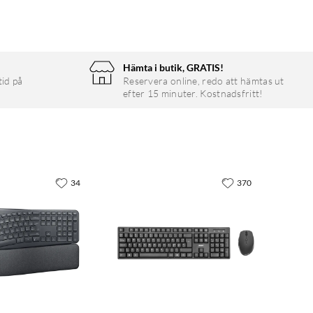
Hämta i butik, GRATIS!
tid på
Reservera online, redo att hämtas ut
efter 15 minuter. Kostnadsfritt!
34
370