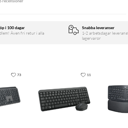
6 recensioner
öp i 100 dagar
Snabba leveranser
em! Även fri retur i alla
1-2 arbetsdagar leverans
lagervaror
73
11