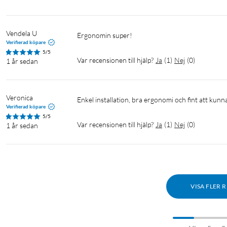
Vendela U
Ergonomin super!
Verifierad köpare
5/5
Var recensionen till hjälp?
Ja
(
1
)
Nej
(
0
)
1 år sedan
Veronica
Enkel installation, bra ergonomi och fint att 
Verifierad köpare
5/5
Var recensionen till hjälp?
Ja
(
1
)
Nej
(
0
)
1 år sedan
VISA FLER 