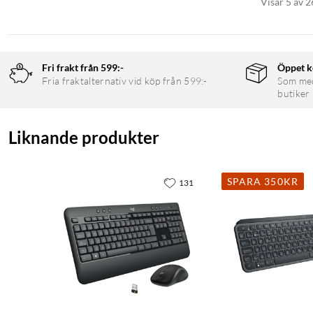
Visar 5 av 2
Fri frakt från 599:-
Öppet k
Fria fraktalternativ vid köp från 599:-
Som medl
butiker
Liknande produkter
SPARA 350KR
131