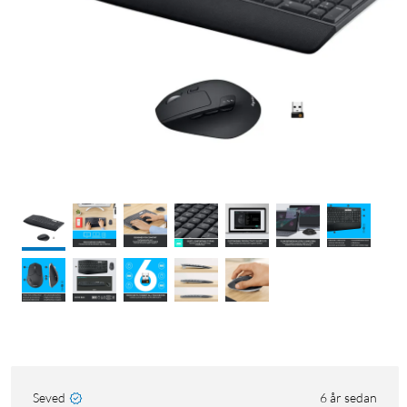
Seved
6 år sedan