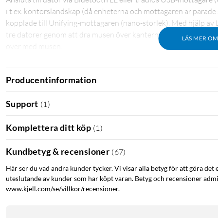
i t.ex. kontorslandskap (då enheterna och mottagaren är parade s
kopplade till Unifying-mottagaren (nano-storlek). Med hjälp a
tre datorer genom att dra musen över kanterna på skärmarna. Flo
LÄS MER O
över med musen.
Kompatibelt med Windows 7, 8 och 10 samt Mac OS 10.10 eller sen
Producentinformation
till 3 år. Tangentbordet drivs med 2x AAA-batterier (medföljer)
tangentuppsättning. Mått tangentbord: 430x210x25 mm.
Support
(
1
)
Komplettera ditt köp
(
1
)
Kundbetyg & recensioner
(
67
)
Här ser du vad andra kunder tycker. Vi visar alla betyg för att göra det 
uteslutande av kunder som har köpt varan. Betyg och recensioner admin
www.kjell.com/se/villkor/recensioner.