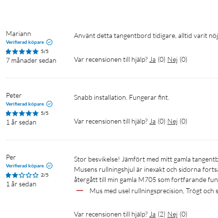
Mariann
Använt detta tangentbord tidigare, alltid varit nöj
Verifierad köpare
5/5
Var recensionen till hjälp?
Ja
(
0
)
Nej
(
0
)
7 månader sedan
Peter
Snabb installation. Fungerar fint.
Verifierad köpare
5/5
Var recensionen till hjälp?
Ja
(
0
)
Nej
(
0
)
1 år sedan
Per
Stor besvikelse! Jämfört med mitt gamla tangentbord K740 är detta rena stenåldern med tunga och slamriga tangenter.  
Verifierad köpare
Musens rullningshjul är inexakt och sidorna fortsätt
2/5
återgått till min gamla M705 som fortfarande fung
1 år sedan
Mus med usel rullningsprecision, Trögt och
Var recensionen till hjälp?
Ja
(
2
)
Nej
(
0
)