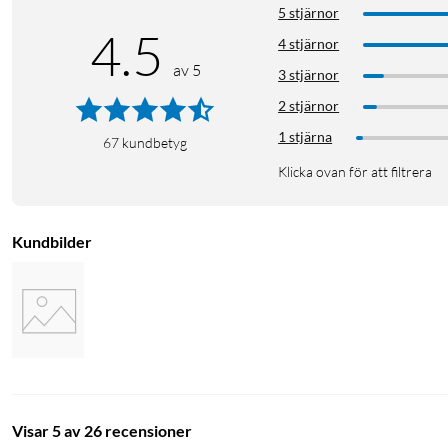
5 stjärnor
4.5
4 stjärnor
av 5
3 stjärnor
2 stjärnor
1 stjärna
67
kundbetyg
Klicka ovan för att filtrera
Kundbilder
Hemmakontor
Trådlöst tangentbord
Trådlös mus
Logi
Visar 5 av 26 recensioner