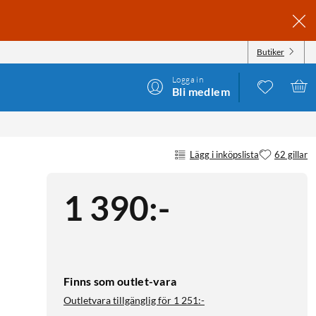
Butiker
Logga in
Bli medlem
Lägg i inköpslista
62 gillar
1 390
:
-
Finns som outlet-vara
Outletvara tillgänglig för
1 251:-