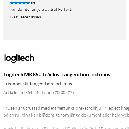
5/5
Kunde inte fungera bättre! Perfekt!
Gå till recensionen
Logitech MK850 Trådlöst tangentbord och mus
Ergonomiskt tangentbord och mus
Artikelnr: 61754
Modellnr: 920-008229
Musen är utrustad med ett flerfunktions-scrollhjul. Med ett knapp
på en rullning kan bläddra genom långa dokument eller hela web
Ansluts till dator via Bluetooth LE eller trådlös USB-mottagare 