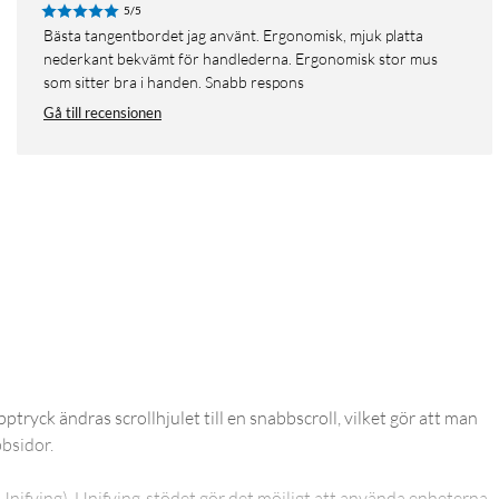
5/5
Bästa tangentbordet jag använt. Ergonomisk, mjuk platta
nederkant bekvämt för handlederna. Ergonomisk stor mus
som sitter bra i handen. Snabb respons
Gå till recensionen
tryck ändras scrollhjulet till en snabbscroll, vilket gör att man
bsidor.
(Unifying). Unifying-stödet gör det möjligt att använda enheterna