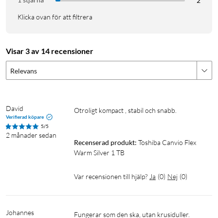
2
Klicka ovan för att filtrera
Visar 3 av 14 recensioner
Relevans
David
Otroligt kompact , stabil och snabb.

Verifierad köpare
5/5
2 månader sedan
Recenserad produkt:
Toshiba Canvio Flex 
Warm Silver 1 TB
Var recensionen till hjälp?
Ja
(
0
)
Nej
(
0
)
Johannes
Fungerar som den ska, utan krusiduller. 