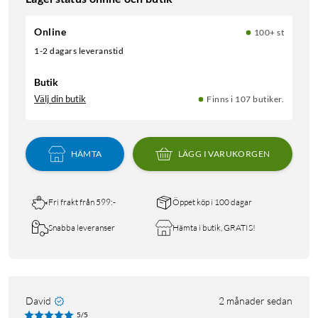
Online
100+ st
1-2 dagars leveranstid
Butik
Välj din butik
Finns i 107 butiker.
HÄMTA
LÄGG I VARUKORGEN
Fri frakt från 599:-
Öppet köp i 100 dagar
Snabba leveranser
Hämta i butik, GRATIS!
David
2 månader sedan
5/5