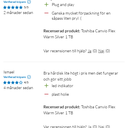
Verifierad köpare
Plug and play
5/5
2 månader sedan
Ganska mycket förpackning för en 
såpass liten pryl :(
Recenserad produkt:
Toshiba Canvio Flex 
Warm Silver 1 TB
Var recensionen till hjälp?
Ja
(
0
)
Nej
(
0
)
Ismael
Bra hårdisk lite högt i pris men det fungerar 
Verifierad köpare
och gör sitt jobb
4/5
led indikator
4 månader sedan
plast holie 
Recenserad produkt:
Toshiba Canvio Flex 
Warm Silver 1 TB
Var recensionen till hjälp?
Ja
(
0
)
Nej
(
0
)