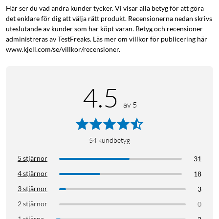
Här ser du vad andra kunder tycker. Vi visar alla betyg för att göra
I förpackningen
det enklare för dig att välja rätt produkt. Recensionerna nedan skrivs
Toshiba Canvio Flex
uteslutande av kunder som har köpt varan. Betyg och recensioner
USB 3.2 Gen 1-kablar (USB-C till Micro-B och USB-A till
administreras av TestFreaks. Läs mer om villkor för publicering här
Micro-B)
www.kjell.com/se/villkor/recensioner.
Bruksanvisning (förinstallerad på disken)
4.5
av 5
54
kundbetyg
5 stjärnor
31
4 stjärnor
18
3 stjärnor
3
2 stjärnor
0
1 stjärna