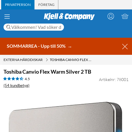
PRIVATPERSON
FÖRETAG
SOMMARREA - Upp till 50%
→
EXTERNA HÅRDDISKAR
TOSHIBA CANVIO FLEX WARM SILVER 2 TB
Toshiba Canvio Flex Warm Silver 2 TB
4.5
Artikelnr: 78001
(54 kundbetyg)