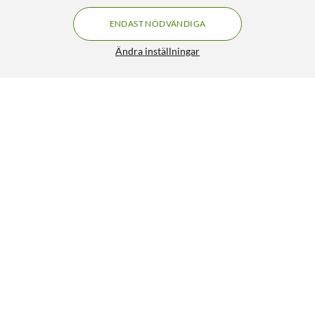
ENDAST NÖDVÄNDIGA
Ändra inställningar
Toshiba Canvio Flex Warm Silver 2 TB
FRI FRAKT
4.5/5
1 990:-
HÄMTA
LÄGG I VARUKORGEN
Liknande produkter