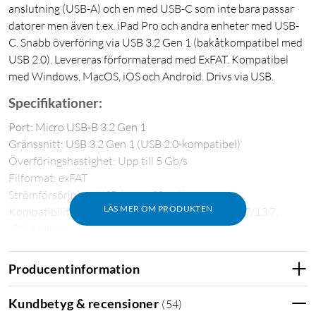
anslutning (USB-A) och en med USB-C som inte bara passar
datorer men även t.ex. iPad Pro och andra enheter med USB-
C. Snabb överföring via USB 3.2 Gen 1 (bakåtkompatibel med
USB 2.0). Levereras förformaterad med ExFAT. Kompatibel
med Windows, MacOS, iOS och Android. Drivs via USB.
Specifikationer:
Port: Micro USB-B 3.2 Gen 1
Gränssnitt: USB 3.2 Gen 1 (USB 2.0-kompatibel)
Överföringshastighet: Upp till 5 Gb/s
Filformat: exFAT
Strömförsörjning: USB (max 900 mA)
LÄS MER OM PRODUKTEN
Kompatibilitet: Windows 10/11, macOS 15.4/14.7/13.7,
iOS/Android
Färg: varm silver
Mått, 1 och 2 TB: 78x109x14,3 mm
Producentinformation
Mått, 4 TB: 78x109x19,5 mm
Vikt: 1 TB 130 g, 2 TB 155 g, 4 TB 212 g
Kundbetyg & recensioner
(
54
)