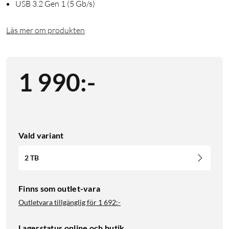
USB 3.2 Gen 1 (5 Gb/s)
Läs mer om produkten
1 990
:
-
Vald variant
2 TB
Finns som outlet-vara
Outletvara tillgänglig för
1 692:-
Lagerstatus online och butik