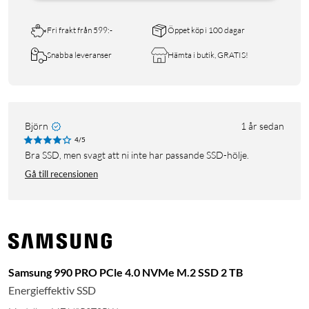
Fri frakt från 599:-
Öppet köp i 100 dagar
Snabba leveranser
Hämta i butik, GRATIS!
Björn
1 år sedan
4/5
Bra SSD, men svagt att ni inte har passande SSD-hölje.
Gå till recensionen
Samsung 990 PRO PCle 4.0 NVMe M.2 SSD 2 TB
Energieffektiv SSD