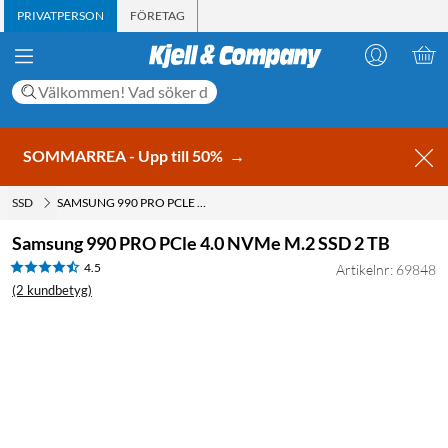
PRIVATPERSON
FÖRETAG
SOMMARREA - Upp till 50%
→
SSD
SAMSUNG 990 PRO PCLE 4.0 NVME M.2 SSD 2 TB
Samsung 990 PRO PCle 4.0 NVMe M.2 SSD 2 TB
4.5
Artikelnr: 69848
(2 kundbetyg)