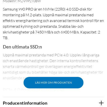
Modellnr: MZ-V9P2T0BW
Samsung 990 PRO är en NVMe (2280) 4.0 SSD-disk för
montering på M.2-plats. Uppnå maximal prestanda med
effektiv energihantering och avancerad termisk kontroll för en
optimerad kylning och prestanda. Snabba läs- och
skrivhastigheter på 7450 MB/s och 6900 MB/s. Kapacitet: 2
TB.
Den ultimata SSD:n
Uppnå maximal prestanda med PCIe 4.0. Upplev långvariga
och enastående hastigheter. Den interna kontrollenhetens
smarta värmekontroll ger överlägsen energieffektivitet
samtidigt som du bibehåller höga läs- och skrivhastigheter för
enastående prestanda.
LÄS MER OM PRODUKTEN
PCIe 4.0-hastighet maximerad
Enorm hastighetsboost. 40% och 55% snabbare
Producentinformation
slumpmässiga läs-/skrivhastigheter än 980 PRO – upp till