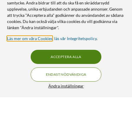
samtycke. Andra bidrar till att du ska få en skräddarsydd
upplevelse, unika erbjudanden och anpassade annonser. Genom
att trycka "Acceptera alla" godkänner du användandet av sådana
cookies. Du kan också välja vilka cookies du vill godkänna via
länken "Ändra inställningar".
Läs mer om våra Cookies
,
läs vår Integritetspolicy
.
ACCEPTERA ALLA
ENDAST NÖDVÄNDIGA
Ändra inställningar
Samsung 990 PRO PCle 4.0 NVMe M.2 SSD 2 TB
5 190:-
4.5/5
HÄMTA