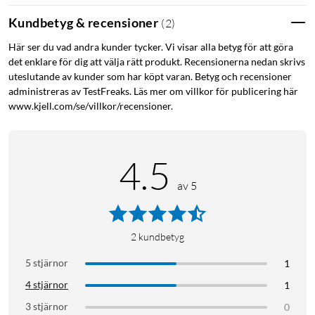
1400K/1550K IOPS, medan sekventiella läs-/skrivhastigheter
Kundbetyg & recensioner
(
2
)
upp till 7450/6900 MB/s når nära maxprestanda för PCIe 4.0.
Flyg högt i spel, video- och 3D-redigering, dataanalys med
Här ser du vad andra kunder tycker. Vi visar alla betyg för att göra
mera.
det enklare för dig att välja rätt produkt. Recensionerna nedan skrivs
uteslutande av kunder som har köpt varan. Betyg och recensioner
Banbrytande energieffektivitet
administreras av TestFreaks. Läs mer om villkor för publicering här
www.kjell.com/se/villkor/recensioner.
Mer energieffektiv prestanda. Högre prestanda förbrukar
vanligtvis mer energi. Men 990 PRO förbrukar mindre ström
med över 50% förbättrad prestanda per watt jämfört med 980
4.5
PRO. Denna lågeffektsdesign möjliggör maximal PCIe 4.0-
prestanda med optimal energieffektivitet.
av 5
Smart värmereglering
2
kundbetyg
Hastighet bortom värmen. Den nickelbelagda styrenheten
och den banbrytande termiska styralgoritmen hanterar
5 stjärnor
1
värmen för oöverträffad prestanda. Dynamic Thermal Guard
4 stjärnor
1
håller temperaturen på optimal nivå.
3 stjärnor
0