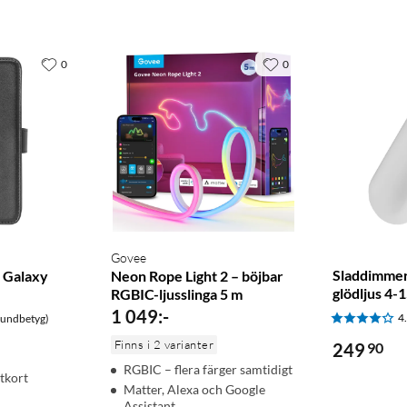
0
0
Govee
Sladdimmer
 Galaxy
Neon Rope Light 2 – böjbar
glödljus 4
RGBIC-ljusslinga 5 m
1 049
:
-
4
kundbetyg)
Finns i 2 varianter
249
90
RGBIC – flera färger samtidigt
itkort
Matter, Alexa och Google
Assistant