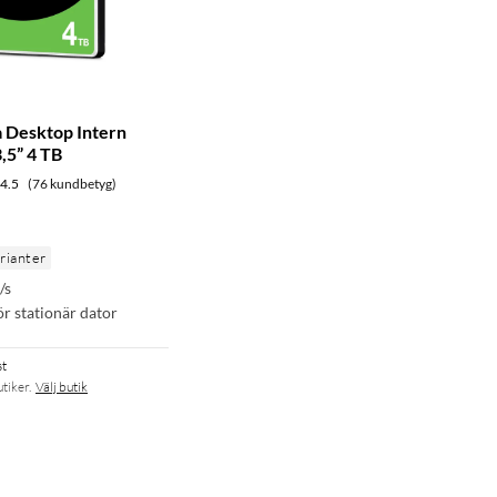
 Desktop Intern
,5” 4 TB
4.5
(76 kundbetyg)
arianter
/s
ör stationär dator
st
utiker.
Välj butik