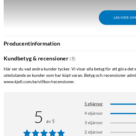
LÄS MER O
Producentinformation
Kundbetyg & recensioner
(
5
)
Här ser du vad andra kunder tycker. Vi visar alla betyg för att göra det 
uteslutande av kunder som har köpt varan. Betyg och recensioner admin
www.kjell.com/se/villkor/recensioner.
5 stjärnor
5
4 stjärnor
av 5
3 stjärnor
2 stjärnor