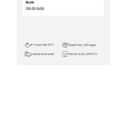
Butik
Välj din butik
Fri frakt från 599:-
Öppet köp i 100 dagar
Snabba leveranser
Hämta i butik, GRATIS!