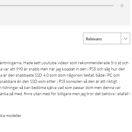
0
enastående hastigheter. Den interna kontrollenhetens smarta
u bibehåller höga läs- och skrivhastigheter för enastående
Relevans
s-/skrivhastigheter än 980 PRO – upp till 1400K/1550K IOPS,
 når nära maxprestanda för PCIe 4.0. Flyg högt i spel, video- och
a var att 990 är snabb men när jag kopplat in den i PS5 och såg hur den 
na är den snabbaste SSD 4.0 som dom någonsin testat, både i PC och 
abbare än den SSD som sitter i PS5 konsolen så den är ett riktigt 
ch tidningar så kan bedöma själva vad som passar dom men denna var 
gtvis mer energi. Men 990 PRO förbrukar mindre ström med över
nka på med, finns utan med för billigare men jag tror det behövs i allafall i 
 lågeffektsdesign möjliggör maximal PCIe 4.0-prestanda med
olika modeller
ar att prestandan påverkas vid värmeutveckling. Få stabil