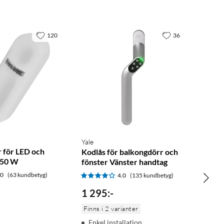
120
36
Yale
 för LED och
Kodlås för balkongdörr och
-150 W
fönster Vänster handtag
.0
(63 kundbetyg)
4.0
(135 kundbetyg)
1 295
:
-
Finns i 2 varianter
Enkel installation