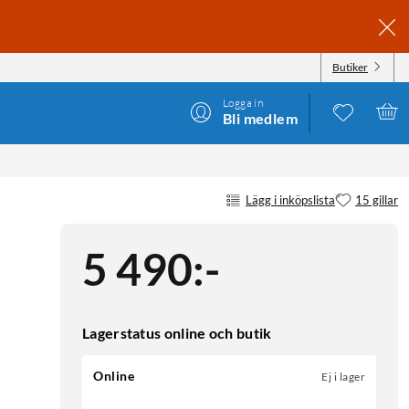
Butiker
Logga in
Bli medlem
Lägg i inköpslista
15 gillar
5 490
:
-
Lagerstatus online och butik
Online
Ej i lager