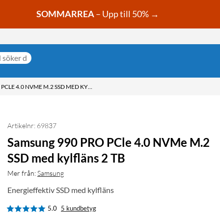
SOMMARREA
– Upp till 50% →
SAMSUNG 990 PRO PCLE 4.0 NVME M.2 SSD MED KYLFLÄNS 2 TB
Artikelnr: 69837
Samsung 990 PRO PCle 4.0 NVMe M.2
SSD med kylfläns 2 TB
Mer från:
Samsung
Energieffektiv SSD med kylfläns
5.0
5 kundbetyg