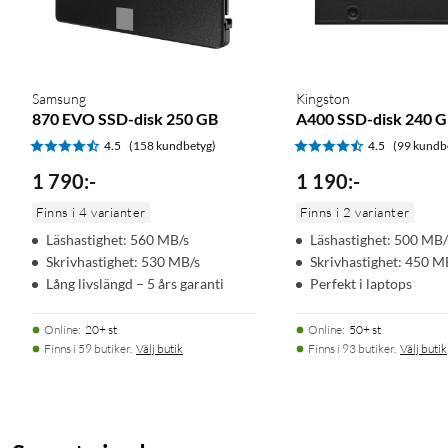
Encryption: AES 256-bit Encryption (Class 0)TCG/Opal IEEE16
Mått: 80x24,3x8,2 mm
Vikt: 28 g
Samsung
Kingston
Intern hårddisk
Intern SSD
870 EVO SSD-disk 250 GB
A400 SSD-disk 240 
4.5
(158 kundbetyg)
4.5
(99 kundb
1 790
:
-
1 190
:
-
Finns i 4 varianter
Finns i 2 varianter
Läshastighet: 560 MB/s
Läshastighet: 500 MB/
Skrivhastighet: 530 MB/s
Skrivhastighet: 450 M
Lång livslängd – 5 års garanti
Perfekt i laptops
Online
:
20+ st
Online
:
50+ st
Finns i 59 butiker.
Välj butik
Finns i 93 butiker.
Välj butik