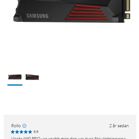
Rollo
2 år sedan
5/5
Visste 990 PRO var snabb men den var över förväntningarna.