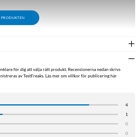
M PRODUKTEN
enklare för dig att välja rätt produkt. Recensionerna nedan skrivs
istreras av TestFreaks. Läs mer om villkor för publicering här
4
1
0
0