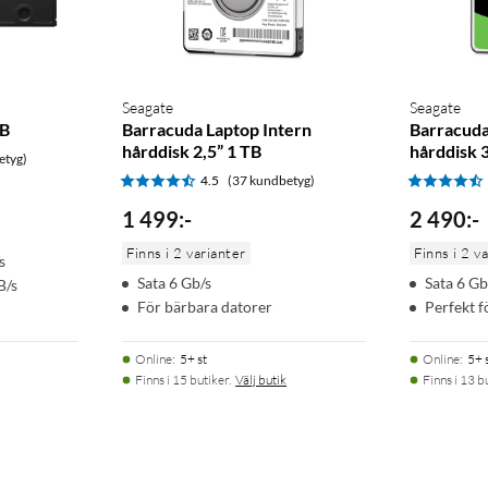
67
Seagate
Seagate
GB
Barracuda Laptop Intern
Barracuda
hårddisk 2,5” 1 TB
hårddisk 3
etyg)
4.5
(37 kundbetyg)
1 499
:
-
2 490
:
-
Finns i 2 varianter
Finns i 2 v
s
Sata 6 Gb/s
Sata 6 Gb
B/s
För bärbara datorer
Perfekt f
Online
:
5+ st
Online
:
5+ 
Finns i 15 butiker.
Välj butik
Finns i 13 b