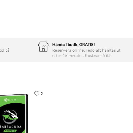
Hämta i butik, GRATIS!
tid på
Reservera online, redo att hämtas ut
efter 15 minuter. Kostnadsfritt!
5