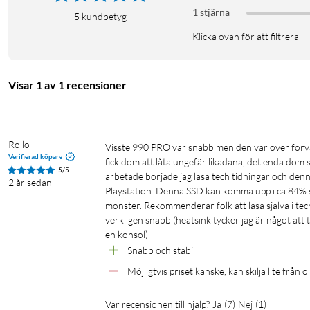
Den ultimata SSD:n
1 stjärna
5
kundbetyg
Uppnå maximal prestanda med PCIe 4.0. Upplev långvariga och 
Klicka ovan för att filtrera
värmekontroll ger överlägsen energieffektivitet samtidigt som d
prestanda.
Visar 1 av 1 recensioner
PCIe 4.0-hastighet maximerad
Enorm hastighetsboost. 40% och 55% snabbare slumpmässiga lä
medan sekventiella läs-/skrivhastigheter upp till 7450/6900 MB/s
Rollo
Visste 990 PRO var snabb men den var över förväntningarna. Hade sett youtube videor som rekommenderade 5-6 st och 
3D-redigering, dataanalys med mera.
Verifierad köpare
fick dom att låta ungefär likadana, det enda dom s
5/5
arbetade började jag läsa tech tidningar och den
Banbrytande energieffektivitet
2 år sedan
Playstation. Denna SSD kan komma upp i ca 84% sn
monster. Rekommenderar folk att läsa själva i te
Mer energieffektiv prestanda. Högre prestanda förbrukar vanli
verkligen snabb (heatsink tycker jag är något att tä
50% förbättrad prestanda per watt jämfört med 980 PRO. Denna
en konsol)
optimal energieffektivitet.
Snabb och stabil
Möjligtvis priset kanske, kan skilja lite från 
Smart värmereglering
Minska värmen. Den tunna kylflänsen avleder värme och förhindr
Var recensionen till hjälp?
Ja
(
7
)
Nej
(
1
)