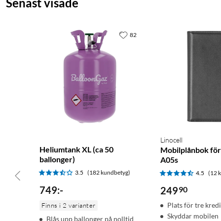
Senast visade
82
Linocell
Heliumtank XL (ca 50
Mobilplånbok för
ballonger)
A05s
3.5
(182 kundbetyg)
4.5
(12 
749
:
-
249
90
Plats för tre kred
Finns i 2 varianter
Skyddar mobilen
Blås upp ballonger på nolltid