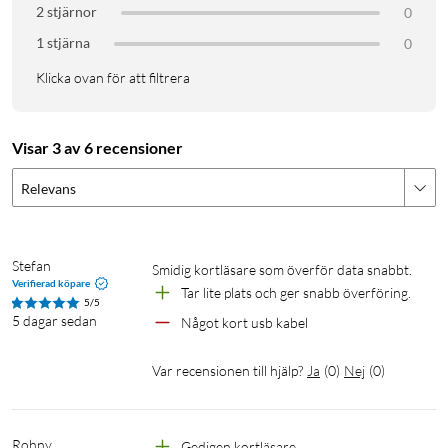
2 stjärnor
0
1 stjärna
0
Klicka ovan för att filtrera
Visar 3 av 6 recensioner
Relevans
Stefan
Smidig kortläsare som överför data snabbt. 
Verifierad köpare
Tar lite plats och ger snabb överföring. 
5/5
5 dagar sedan
Något kort usb kabel 
Var recensionen till hjälp?
Ja
(
0
)
Nej
(
0
)
Rohny
Gedigen kortläsare