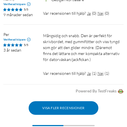
Verifierad köpare
5/5
Var recensionen till hjälp?
Ja
(
0
)
Nej
(
0
)
9 månader sedan
Per
Mångsidig och snabb. Den är perfekt för 
Verifierad köpare
skrivbordet, med gummifötter och viss tyngd 
5/5
som gör att den glider mindre. (Däremot 
3 år sedan
finns det lättare och mer kompakta alternativ 
för datorväskan/jackfickan.)
Var recensionen till hjälp?
Ja
(
1
)
Nej
(
1
)
Powered By TestFreaks
VISA FLER RECENSIONER