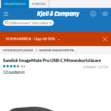
PRIVATPERSON
FÖRETAG
SOMMARREA - Upp till 50%
→
MINNESKORTLÄSARE
SANDISK IMAGEMATE PRO USB-C MINNESKORTSLÄSARE
Sandisk ImageMate Pro USB-C Minneskortsläsare
4.5
Artikelnr: 62724
(19 kundbetyg)