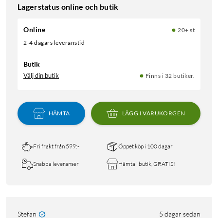
Lagerstatus online och butik
Online
20+ st
2-4 dagars leveranstid
Butik
Välj din butik
Finns i 32 butiker.
HÄMTA
LÄGG I VARUKORGEN
Fri frakt från 599:-
Öppet köp i 100 dagar
Snabba leveranser
Hämta i butik, GRATIS!
Stefan
5 dagar sedan