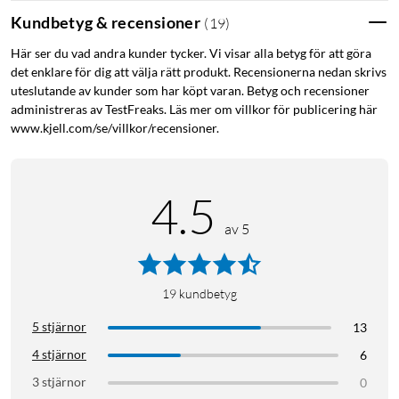
Kundbetyg & recensioner
(
19
)
Här ser du vad andra kunder tycker. Vi visar alla betyg för att göra
det enklare för dig att välja rätt produkt. Recensionerna nedan skrivs
uteslutande av kunder som har köpt varan. Betyg och recensioner
administreras av TestFreaks. Läs mer om villkor för publicering här
www.kjell.com/se/villkor/recensioner.
4.5
av 5
19
kundbetyg
5 stjärnor
13
4 stjärnor
6
3 stjärnor
0