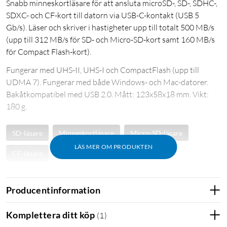
Snabb minneskortläsare för att ansluta microSD-, SD-, SDHC-,
SDXC- och CF-kort till datorn via USB-C-kontakt (USB 5
Gb/s). Läser och skriver i hastigheter upp till totalt 500 MB/s
(upp till 312 MB/s för SD- och Micro-SD-kort samt 160 MB/s
för Compact Flash-kort).
Fungerar med UHS-II, UHS-I och CompactFlash (upp till
UDMA 7). Fungerar med både Windows- och Mac-datorer.
Bakåtkompatibel med USB 2.0. Mått: 123x58x18 mm. Vikt:
180 g.
SD-läsare
Minneskortläsare
Micro-SD-läsare
LÄS MER OM PRODUKTEN
CF-läsare
Producentinformation
Komplettera ditt köp
(
1
)