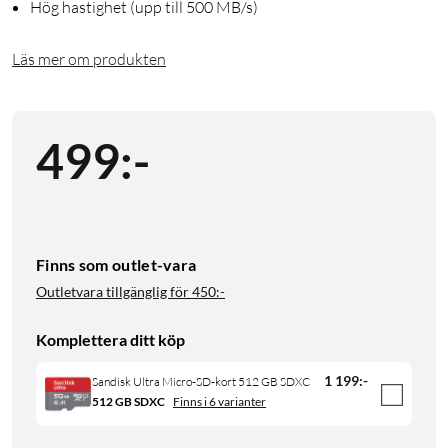
Hög hastighet (upp till 500 MB/s)
Läs mer om produkten
499
:
-
Finns som outlet-vara
Outletvara tillgänglig för
450:-
Komplettera ditt köp
1 199
:
-
Sandisk Ultra Micro-SD-kort 512 GB SDXC
512 GB SDXC
Finns i 6 varianter