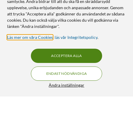
samtycke. Andra bidrar till att du ska få en skräddarsydd
upplevelse, unika erbjudanden och anpassade annonser. Genom
att trycka "Acceptera alla" godkänner du användandet av sådana
cookies. Du kan också välja vilka cookies du vill godkänna via
länken "Ändra inställningar".
Läs mer om våra Cookies
,
läs vår Integritetspolicy
.
ACCEPTERA ALLA
ENDAST NÖDVÄNDIGA
Ändra inställningar
Sandisk ImageMate Pro USB-C Minneskortsläsare
499:-
4.5/5
HÄMTA
LÄGG I VARUKORGEN