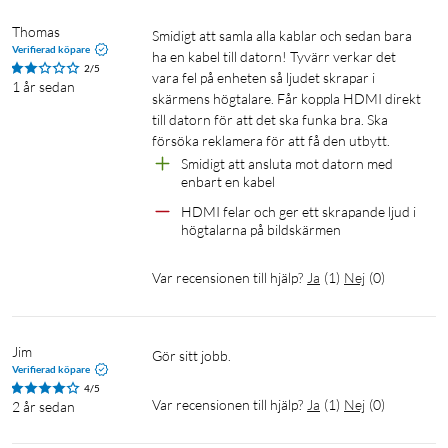
Thomas
Smidigt att samla alla kablar och sedan bara 
Verifierad köpare
ha en kabel till datorn! Tyvärr verkar det 
2/5
vara fel på enheten så ljudet skrapar i 
1 år sedan
skärmens högtalare. Får koppla HDMI direkt 
till datorn för att det ska funka bra. Ska 
försöka reklamera för att få den utbytt.
Smidigt att ansluta mot datorn med 
enbart en kabel
HDMI felar och ger ett skrapande ljud i 
högtalarna på bildskärmen 
Var recensionen till hjälp?
Ja
(
1
)
Nej
(
0
)
Jim
Gör sitt jobb.
Verifierad köpare
4/5
Var recensionen till hjälp?
Ja
(
1
)
Nej
(
0
)
2 år sedan