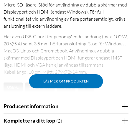
Micro-SD-läsare. Stöd för användning av dubbla skärmar med
Displayport och HDMI (endast Windows). För full
funktionalitet vid användning av flera portar samtidigt, krävs
anslutning till extern laddare.
Har även USB-C-port för genomgående laddning (max. 100 W,
20 V/5 A) samt 3,5 mm-hörlursanslutning. Stöd för Windows,
MacOS, Linux och Chromebook. Användning av dubbla
skärmar med Displayport och HDMI fungerar endast i MST-
läge. HDMI och VGA kan ej användas tillsammans.
Kabellängd: 10 cm. Mått: 279x72x14 mm.
LÄS MER OM PRODUKTEN
USB-C
USB-C hubb
HDMI
RJ45
Minneskortläsare
Displayport
VGA
Producentinformation
Docka för laptop
Usb-c hub med pd
Komplettera ditt köp
(
2
)
Usb-c hub med passthrough