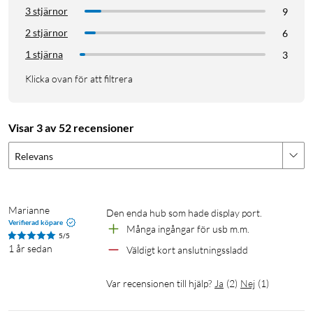
3 stjärnor
9
2 stjärnor
6
1 stjärna
3
Klicka ovan för att filtrera
Visar 3 av 52 recensioner
Relevans
Marianne
Den enda hub som hade display port. 
Verifierad köpare
Många ingångar för usb m.m.
5/5
1 år sedan
Väldigt kort anslutningssladd
Var recensionen till hjälp?
Ja
(
2
)
Nej
(
1
)