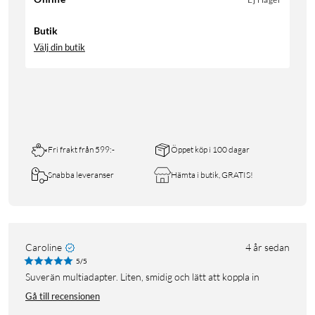
Butik
Välj din butik
Fri frakt från 599:-
Öppet köp i 100 dagar
Snabba leveranser
Hämta i butik, GRATIS!
Caroline
4 år sedan
5/5
Suverän multiadapter. Liten, smidig och lätt att koppla in
Gå till recensionen