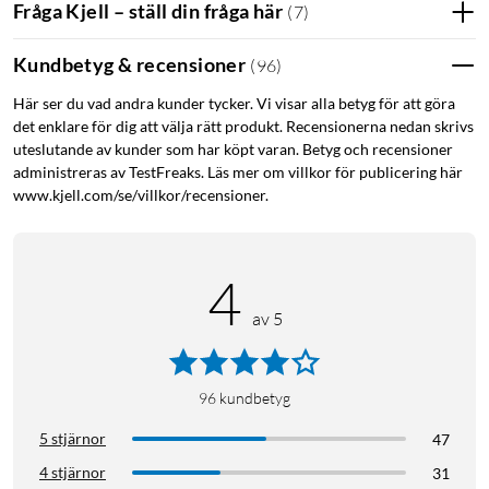
Fråga Kjell – ställ din fråga här
(
7
)
Kundbetyg & recensioner
(
96
)
Här ser du vad andra kunder tycker. Vi visar alla betyg för att göra
det enklare för dig att välja rätt produkt. Recensionerna nedan skrivs
uteslutande av kunder som har köpt varan. Betyg och recensioner
administreras av TestFreaks. Läs mer om villkor för publicering här
www.kjell.com/se/villkor/recensioner.
4
av 5
96
kundbetyg
5 stjärnor
47
4 stjärnor
31