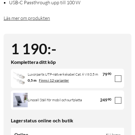
USB-C Passthrough upp till 100 W
Läs mer om produkten
1 190
:
-
Komplettera ditt köp
79
90
Luxorparts UTP-nätverkskabel Cat. 6 Vit 0,5 m
0,5 m
Finns i 12 varianter
249
90
Linocell Ställ för mobil och surfplatta
Lagerstatus online och butik
Online
Ej i lager