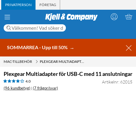
PRIVATPERSON
FÖRETAG
SOMMARREA - Upp till 50%
→
MAC-TILLBEHÖR
PLEXGEAR MULTIADAPTER FÖR USB-C MED 11 ANSLUTNINGAR
Plexgear Multiadapter för USB-C med 11 anslutningar
4.0
Artikelnr: 62015
(96 kundbetyg)
(7 frågor/svar)
|