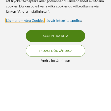
att trycka "Acceptera alla" godkänner du användandet av sådana
cookies. Du kan också välja vilka cookies du vill godkänna via
länken "Ändra inställningar".
Läs mer om våra Cookies
,
läs vår Integritetspolicy
.
ACCEPTERA ALLA
ENDAST NÖDVÄNDIGA
Ändra inställningar
Wacom Intuos Penna för ritplatta
529:-
5/5
HÄMTA
LÄGG I VARUKORGEN