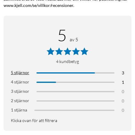
www.kjell.com/se/villkor/recensioner.
5
av 5
4
kundbetyg
5 stjärnor
3
4 stjärnor
1
3 stjärnor
0
2 stjärnor
0
1 stjärna
0
Klicka ovan för att filtrera