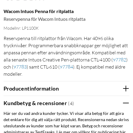
Wacom Intuos Penna för ritplatta
Reservpenna för Wacom Intuos ritplatta
Modellnr: LP1100K
Reservpenna till ritplattor från Wacom. Har 4096 olika
trycknivåer. Programmerbara snabbknappar ger möjlighet att
anpassa pennan efter användningsområde. Kompatibel med
alla senaste Intuos Creative Pen-plattorna CTL-4100
(
97782
)
och
(
97783
)
samt CTL-610
(
97784
)
. Ej kompatibel med äldre
modeller.
Producentinformation
Kundbetyg & recensioner
(
4
)
Här ser du vad andra kunder tycker. Vi visar alla betyg för att göra
det enklare för dig att välja rätt produkt. Recensionerna nedan skrivs
uteslutande av kunder som har köpt varan. Betyg och recensioner
administreras av TestFreaks. Läs mer om villkor för publicering här