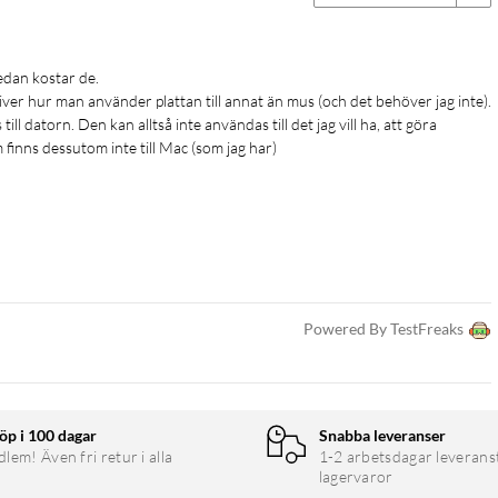
iver hur man använder plattan till annat än mus (och det behöver jag inte).

ill datorn. Den kan alltså inte användas till det jag vill ha, att göra 
inns dessutom inte till Mac (som jag har)
med pennor från tredje part (LAMY, Staedtler...)
Powered By TestFreaks
öp i 100 dagar
Snabba leveranser
em! Även fri retur i alla
1-2 arbetsdagar leverans
lagervaror