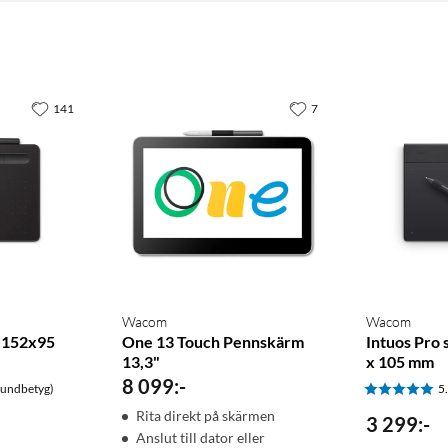
141
7
Wacom
Wacom
a 152x95
One 13 Touch Pennskärm
Intuos Pro s
13,3"
x 105 mm
8 099
:
-
kundbetyg)
5
Rita direkt på skärmen
3 299
:
-
Anslut till dator eller