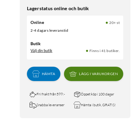
Lagerstatus online och butik
Online
20+ st
2-4 dagars leveranstid
Butik
Välj din butik
Finns i 41 butiker.
HÄMTA
LÄGG I VARUKORGEN
Fri frakt från 599:-
Öppet köp i 100 dagar
Snabba leveranser
Hämta i butik, GRATIS!