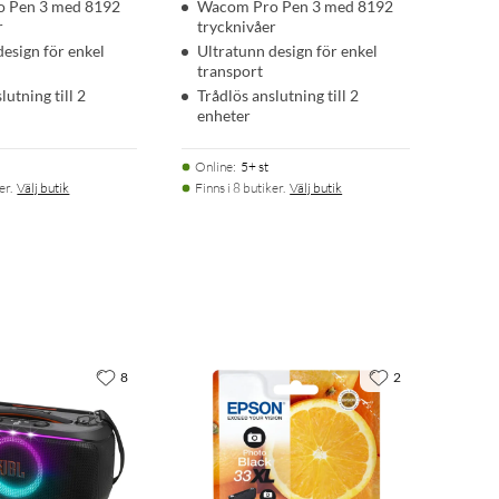
 Pen 3 med 8192
Wacom Pro Pen 3 med 8192
r
trycknivåer
design för enkel
Ultratunn design för enkel
transport
lutning till 2
Trådlös anslutning till 2
enheter
Online
:
5+ st
er.
Välj butik
Finns i 8 butiker.
Välj butik
8
2