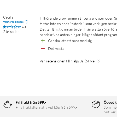
Specifikationer
Cecilia
Tillhörande programmen är bara provperioder. Sedan kostar de.

Verifierad köpare
Storlek på det aktiva området: 152x95 mm (motsvarande A6)
Hittar inte en enda "tutorial" som verkligen beskr
1/5
Yta: Hög friktion för att ge penna på papper känsla
Det tar lång tid innan bilden från plattan överförs t
2 år sedan
handskrivna anteckningar. Något sådant program f
Pennteknik: Elektromagnetisk resonansteknik (EMR), kompatibel 
Ganska lätt att bära med sig
Penntyp: Tryckkänslig, trådlös, utan batteri
Pennknappar: 2x (enskild knapptilldelning)
Det mesta
Anslutning: 1x USB Type-C, Bluetooth 5.1
Mått: 188x141x8 mm
Var recensionen till hjälp?
Ja
(
6
)
Nej
(
6
)
Produktvikt: 200 g
Kompatibel med Windows, MacOS, Android och Chrome OS
Fri frakt från 599:-
Öppet k
Fria fraktalternativ vid köp från 599:-
Som medl
butiker