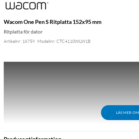
Wacom One Pen S Ritplatta 152x95 mm
Ritplatta för dator
Artikelnr: 18759
Modellnr: CTC4110WLW1B
LÄS MER O
Producentinformation