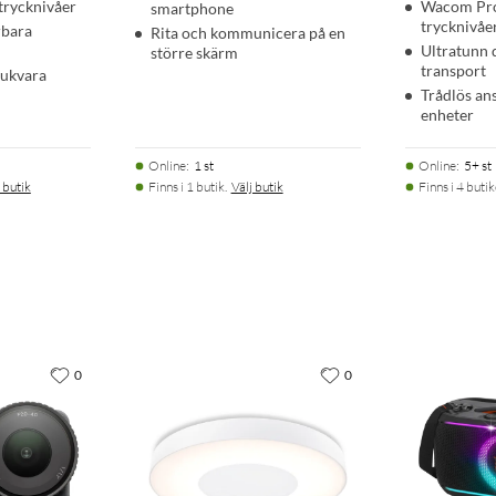
trycknivåer
Wacom Pro
smartphone
trycknivåe
bara
Rita och kommunicera på en
Ultratunn 
större skärm
transport
jukvara
Trådlös ans
enheter
Online
:
1 st
Online
:
5+ st
 butik
Finns i 1 butik.
Välj butik
Finns i 4 butik
0
0