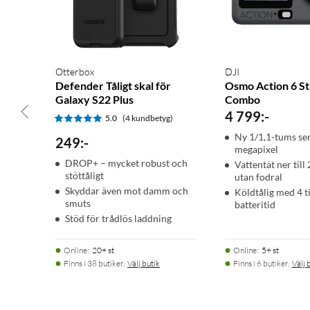
Otterbox
DJI
Defender Tåligt skal för
Osmo Action 6 S
Galaxy S22 Plus
Combo
4 799
:
-
5.0
(4 kundbetyg)
Ny 1/1,1-tums se
249
:
-
megapixel
DROP+ – mycket robust och
Vattentät ner till
stöttåligt
utan fodral
Skyddar även mot damm och
Köldtålig med 4 
smuts
batteritid
Stöd för trådlös laddning
Online
:
20+ st
Online
:
5+ st
Finns i 38 butiker.
Välj butik
Finns i 6 butiker.
Välj 