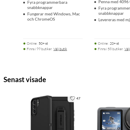
Penna med 4096 
Fyra programmerbara
snabbknappar
Fyra programmer
snabbknappar
Fungerar med Windows, Mac
och ChromeOS
Levereras med m
Online
:
50+ st
Online
:
20+ st
Finns i 99 butiker.
Välj butik
Finns i 58 butiker.
Välj
Senast visade
47