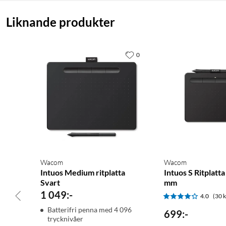
Liknande produkter
0
Wacom
Wacom
Intuos Medium ritplatta
Intuos S Ritplatt
Svart
mm
1 049
:
-
4.0
(30 
Batterifri penna med 4 096
699
:
-
trycknivåer