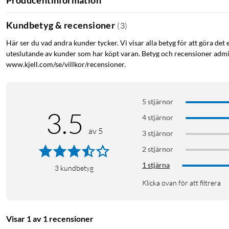
Kundbetyg & recensioner
(
3
)
Här ser du vad andra kunder tycker. Vi visar alla betyg för att göra det 
uteslutande av kunder som har köpt varan. Betyg och recensioner admin
www.kjell.com/se/villkor/recensioner.
5 stjärnor
3.5
4 stjärnor
av 5
3 stjärnor
2 stjärnor
Funktioner
1 stjärna
3
kundbetyg
Mycket tunn och lätt för mobil användning - Perfekt för reso
Klicka ovan för att filtrera
Enkel anslutning till din dator eller smartphone - Snabb i
Ergonomiskt alternativ till en datormus - Hjälper till att 
Visar 1 av 1 recensioner