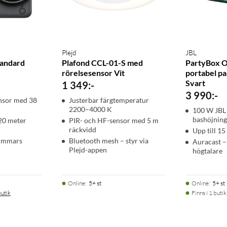
Plejd
JBL
tandard
Plafond CCL-01-S med
PartyBox 
rörelsesensor Vit
portabel p
Svart
1 349
:
-
3 990
:
-
nsor med 38
Justerbar färgtemperatur
2200–4000 K
100 W JBL
bashöjnin
 20 meter
PIR- och HF-sensor med 5 m
räckvidd
Upp till 15
timmars
Bluetooth mesh – styr via
Auracast –
Plejd-appen
högtalare
Online
:
5+ st
Online
:
5+ st
butik
Finns i 1 butik