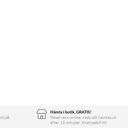
Hämta i butik, GRATIS!
tid på
Reservera online, redo att hämtas ut
efter 15 minuter. Kostnadsfritt!