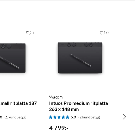
1
0
Wacom
mall ritplatta 187
Intuos Pro medium ritplatta
263 x 148 mm
.0
(1 kundbetyg)
5.0
(2 kundbetyg)
4 799
:
-