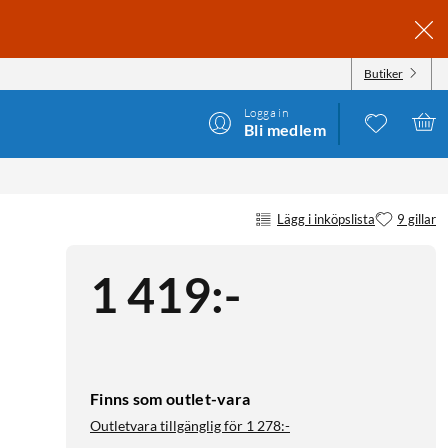
Butiker
Logga in
Bli medlem
Lägg i inköpslista
9 gillar
1 419
:
-
Finns som outlet-vara
Outletvara tillgänglig för
1 278:-