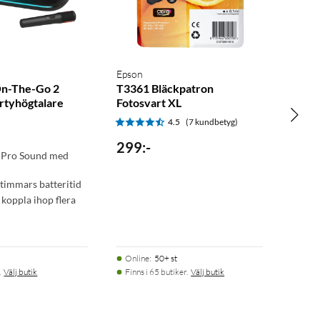
Epson
On-The-Go 2
T3361 Bläckpatron
artyhögtalare
Fotosvart XL
4.5
(7 kundbetyg)
299
:
-
 Pro Sound med
g
 timmars batteritid
 koppla ihop flera
Online
:
50+ st
.
Välj butik
Finns i 65 butiker.
Välj butik