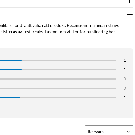
enklare för dig att välja rätt produkt. Recensionerna nedan skrivs
istreras av TestFreaks. Läs mer om villkor för publicering här
1
1
0
0
1
r då den lätt får plats i en väska eller på ett skrivbord
nstallation gör det snabbt och enkelt att komma igång
förebygga belastningsskador
Relevans