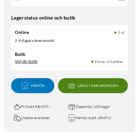
Lagerstatus online och butik
Online
1 st
2-4 dagars leveranstid
Butik
Välj din butik
Finns i 2 butiker.
HÄMTA
LÄGG I VARUKORGEN
Fri frakt från 599:-
Öppet köp i 100 dagar
Snabba leveranser
Hämta i butik, GRATIS!