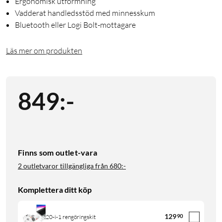
Ergonomisk utformning
Vadderat handledsstöd med minnesskum
Bluetooth eller Logi Bolt-mottagare
Läs mer om produkten
849
:
-
Finns som outlet-vara
2 outletvaror tillgängliga från
680:-
Komplettera ditt köp
129
90
20-i-1 rengöringskit