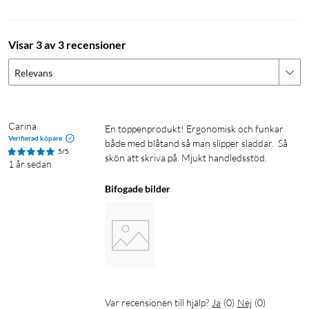
Logitech
Visar 3 av 3 recensioner
Relevans
Carina
En toppenprodukt! Ergonomisk och funkar 
Verifierad köpare
både med blåtand så man slipper sladdar.  Så 
5/5
skön att skriva på. Mjukt handledsstöd.
1 år sedan
Bifogade bilder
Var recensionen till hjälp?
Ja
(
0
)
Nej
(
0
)