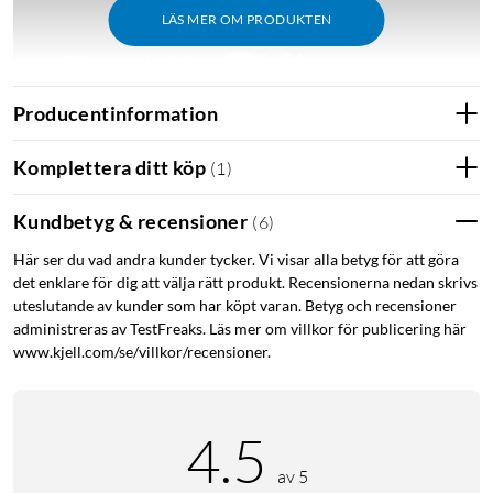
LÄS MER OM PRODUKTEN
Producentinformation
Komplettera ditt köp
(
1
)
Funktioner
Skriv bekvämt hela dagen: Det kompakta
Kundbetyg & recensioner
(
6
)
tangentbordets vågformade design placerar händerna,
handlederna och underarmarna i en naturlig
Här ser du vad andra kunder tycker. Vi visar alla betyg för att göra
det enklare för dig att välja rätt produkt. Recensionerna nedan skrivs
skrivposition.
uteslutande av kunder som har köpt varan. Betyg och recensioner
Mer stöd för handflatan, mindre tryck: Ett vadderat
administreras av TestFreaks. Läs mer om villkor för publicering här
handledsstöd med minnesskum stödjer dig hela dagen
www.kjell.com/se/villkor/recensioner.
och ger mer stöd för handleden.
Skönare dagar, på ditt sätt: Anpassa Wave Keys-
upplevelsen med appen Logi Options+, där du kan välja
4.5
genvägar som sparar tid och ser till att arbetet flyter på.
Använd Easy-Switch för att växla mellan bärbar dator,
av 5