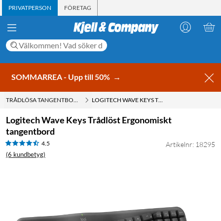
PRIVATPERSON
FÖRETAG
SOMMARREA - Upp till 50%
→
TRÅDLÖSA TANGENTBORD
LOGITECH WAVE KEYS TRÅDLÖST ERGONOMISKT TANGENTBORD
Logitech Wave Keys Trådlöst Ergonomiskt
tangentbord
4.5
Artikelnr: 18295
(6 kundbetyg)