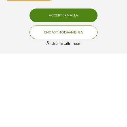
ACCEPTERA ALLA
ENDAST NÖDVÄNDIGA
Ändra inställningar
Logitech Wave Keys Trådlöst Ergonomiskt
FRI FRAKT
tangentbord
849:-
4.5/5
HÄMTA
LÄGG I VARUKORGEN