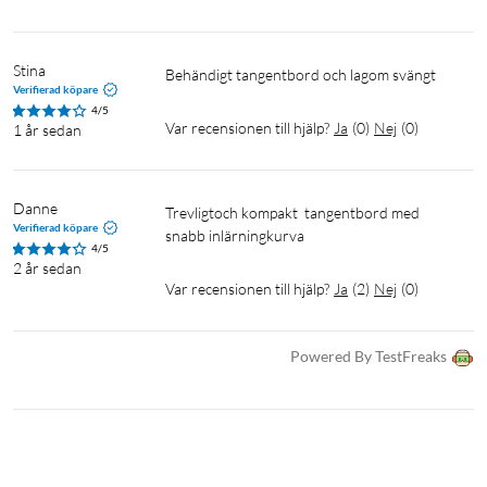
Stina
Behändigt tangentbord och lagom svängt
Verifierad köpare
4/5
Var recensionen till hjälp?
Ja
(
0
)
Nej
(
0
)
1 år sedan
Danne
Trevligtoch kompakt  tangentbord med 
Verifierad köpare
snabb inlärningkurva
4/5
2 år sedan
Var recensionen till hjälp?
Ja
(
2
)
Nej
(
0
)
Powered By TestFreaks