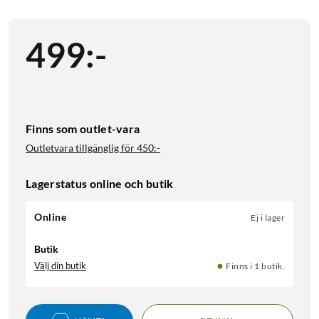
499
:
-
Finns som outlet-vara
Outletvara tillgänglig för
450:-
Lagerstatus online och butik
Online
Ej i lager
Butik
Välj din butik
Finns i 1 butik.