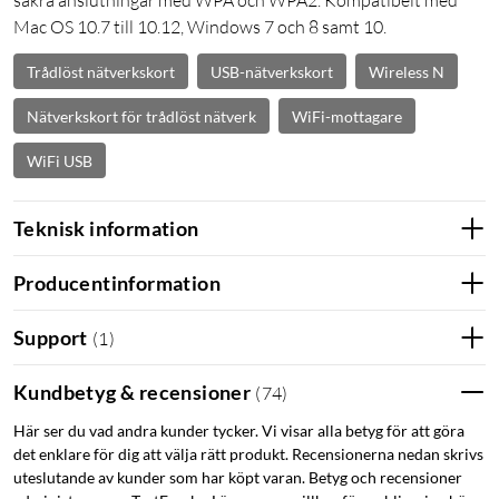
säkra anslutningar med WPA och WPA2. Kompatibelt med
Mac OS 10.7 till 10.12, Windows 7 och 8 samt 10.
Trådlöst nätverkskort
USB-nätverkskort
Wireless N
Nätverkskort för trådlöst nätverk
WiFi-mottagare
WiFi USB
Teknisk information
Producentinformation
Support
(
1
)
Kundbetyg & recensioner
(
74
)
Här ser du vad andra kunder tycker. Vi visar alla betyg för att göra
det enklare för dig att välja rätt produkt. Recensionerna nedan skrivs
uteslutande av kunder som har köpt varan. Betyg och recensioner