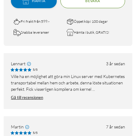
HÄMTA
BEVAKA
Fri frakt från 599:-
Öppet köp i 100 dagar
Snabba leveranser
Hämta i butik, GRATIS!
Lennart
3 år sedan
5/5
Ville ha en möjlighet att göra min Linux server med Kubernetes
transportabel mellan hem och arbete, denna löste situationen
perfekt. Fick visserligen kompilera om kernel ...
Gå till recensionen
Martin
7 år sedan
5/5