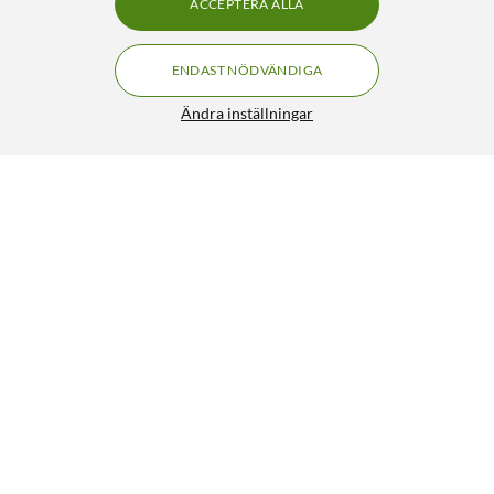
ACCEPTERA ALLA
ENDAST NÖDVÄNDIGA
Ändra inställningar
Asus USB-AC53 Nano Trådlöst USB-nätverkskort 867
Mb/s
499:-
4.5/5
HÄMTA
BEVAKA
Liknande produkter