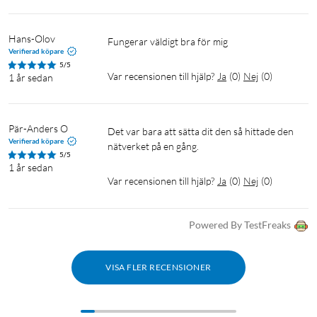
Hans-Olov
Fungerar väldigt bra för mig
Verifierad köpare
5/5
Var recensionen till hjälp?
Ja
(
0
)
Nej
(
0
)
1 år sedan
Pär-Anders O
Det var bara att sätta dit den så hittade den 
Verifierad köpare
nätverket på en gång.
5/5
1 år sedan
Var recensionen till hjälp?
Ja
(
0
)
Nej
(
0
)
Powered By TestFreaks
VISA FLER RECENSIONER