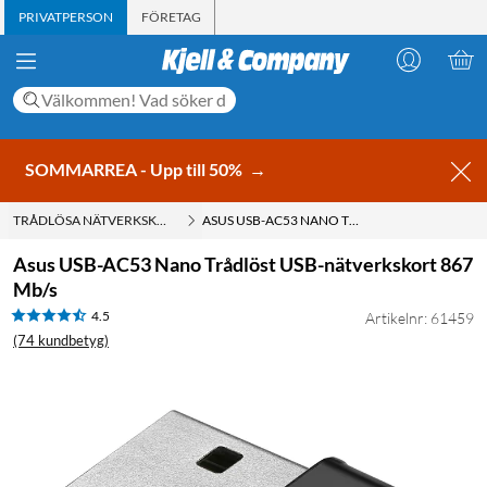
PRIVATPERSON
FÖRETAG
SOMMARREA - Upp till 50%
→
TRÅDLÖSA NÄTVERKSKORT
ASUS USB-AC53 NANO TRÅDLÖST USB-NÄTVERKSKORT 867 MB/S
Asus USB-AC53 Nano Trådlöst USB-nätverkskort 867
Mb/s
4.5
Artikelnr: 61459
(74 kundbetyg)