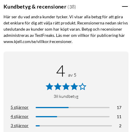
Kundbetyg & recensioner
(
38
)
Här ser du vad andra kunder tycker. Vi visar alla betyg för att göra
det enklare för dig att välja rätt produkt. Recensionerna nedan skrivs
uteslutande av kunder som har köpt varan. Betyg och recensioner
administreras av TestFreaks. Läs mer om villkor för publicering här
www.kjell.com/se/villkor/recensioner.
4
av 5
38
kundbetyg
5 stjärnor
17
4 stjärnor
11
3 stjärnor
2