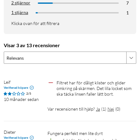
2 stjärnor
7
1 stjärna
1
Klicka ovan för att filtrera
Visar 3 av 13 recensioner
Relevans
Leif
Filtret har för dåligt klister och glider 
Verifierad köpare
omkring på skärmen. Det lilla locket som 
ska täcka linsen faller lätt bort.
2/5
10 månader sedan
Var recensionen till hjälp?
Ja
(
1
)
Nej
(
0
)
Dieter
Fungera perfekt men lite dyrt 
Verifierad köpare