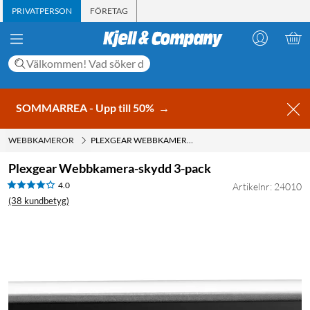
PRIVATPERSON
FÖRETAG
SOMMARREA - Upp till 50%
→
WEBBKAMEROR
PLEXGEAR WEBBKAMERA-SKYDD 3-PACK
Plexgear Webbkamera-skydd 3-pack
4.0
Artikelnr: 24010
(38 kundbetyg)