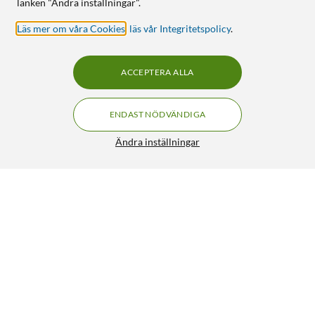
länken "Ändra inställningar".
Läs mer om våra Cookies
,
läs vår Integritetspolicy
.
ACCEPTERA ALLA
ENDAST NÖDVÄNDIGA
Ändra inställningar
Plexgear Webbkamera-skydd 3-pack
139:90
4/5
HÄMTA