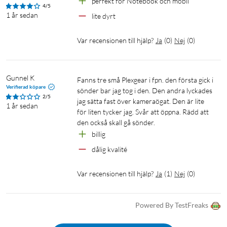
perfekt för Notebook och mobil
4/5
1 år sedan
lite dyrt
Var recensionen till hjälp?
Ja
(
0
)
Nej
(
0
)
Gunnel K
Fanns tre små Plexgear i fpn. den första gick i 
Verifierad köpare
sönder bar jag tog i den. Den andra lyckades 
2/5
jag sätta fast över kameraögat. Den är lite 
1 år sedan
för liten tycker jag. Svår att öppna. Rädd att 
den också skall gå sönder. 
billig
dålig kvalité
Var recensionen till hjälp?
Ja
(
1
)
Nej
(
0
)
Powered By TestFreaks