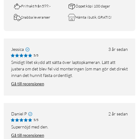
Fri frakt från 599:-
Öppet köp i 100 dagar
Snabba leveranser
Hämta i butik, GRATIS!
Jessica
3 år sedan
5/5
Smidigt litet skydd att sätta över laptopkameran. Lätt att
justera om det blev fel vid monteringen (om man gör det direkt
innan det hunnit fästa ordentligt.
Gå till recensionen
Daniel P
2 år sedan
5/5
Supernöjd med den.
Gå till recensionen