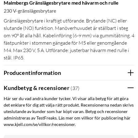
Malmbergs Gränslägesbrytare med hävarm och rulle
230 V-gränslägesbrytare
Gränslägesbrytare i kraftigt utförande. Brytande (NC) eller
slutande (NO) funktion. Manöverhuvudet är ställbart i steg
om 90° åt alla håll. Kabelinföring (6-9 mm) via gummitätning. 4
fästpunkter i stommen gängade för M5 eller genomgående
M4. Max 230 V, 5 A. Utförande: justerbar hävarm med rulle i
stål. IP65.
Producentinformation
Kundbetyg & recensioner
(
37
)
Här ser du vad andra kunder tycker. Vi visar alla betyg för att göra
det enklare för dig att välja rätt produkt. Recensionerna nedan skrivs
uteslutande av kunder som har köpt varan. Betyg och recensioner
administreras av TestFreaks. Läs mer om villkor för publicering här
www.kjell.com/se/villkor/recensioner.