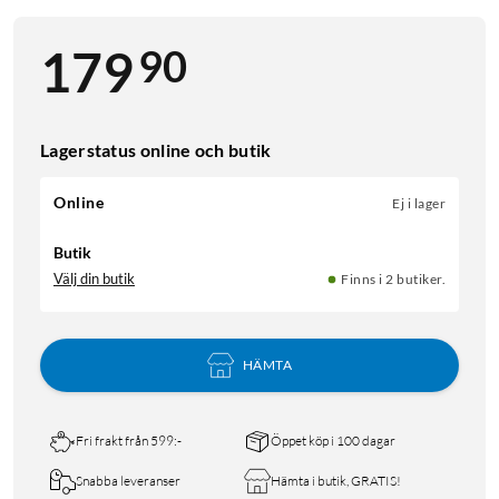
90
179
Lagerstatus online och butik
Online
Ej i lager
Butik
Välj din butik
Finns i 2 butiker.
HÄMTA
Fri frakt från 599:-
Öppet köp i 100 dagar
Snabba leveranser
Hämta i butik, GRATIS!