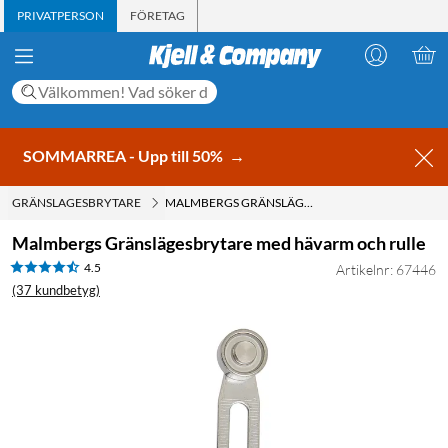
PRIVATPERSON
FÖRETAG
SOMMARREA - Upp till 50%
→
GRÄNSLAGESBRYTARE
MALMBERGS GRÄNSLÄGESBRYTARE MED HÄVARM OCH RULLE
Malmbergs Gränslägesbrytare med hävarm och rulle
4.5
Artikelnr: 67446
(37 kundbetyg)