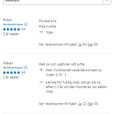
Relevans
Robin
Mycket bra. 

Verifierad köpare
5/5
Inga
2 år sedan
Var recensionen till hjälp?
Ja
(
0
)
Nej
(
0
)
Håkan
Helt ok och uppfyller sitt syfte.
Verifierad köpare
liten, funktionell växlande kontakt av 
5/5
typen 1 -0 - 1
2 år sedan
känslig för fuktig miljö. börjar kärva 
efter1-2 år om den monteras i en sådan 
miljö
Var recensionen till hjälp?
Ja
(
2
)
Nej
(
0
)