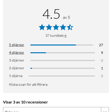
4.5
av 5
37
kundbetyg
5 stjärnor
27
4 stjärnor
9
3 stjärnor
0
2 stjärnor
1
1 stjärna
0
Klicka ovan för att filtrera
Visar 3 av 10 recensioner