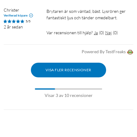
Christer
Brytaren är som väntad, bäst. Lysrören ger 
Verifierad köpare
fantastiskt ljus och tänder omedelbart.
5/5
2 år sedan
Var recensionen till hjälp?
Ja
(
0
)
Nej
(
0
)
Powered By TestFreaks
VISA FLER RECENSIONER
Visar 3 av 10 recensioner