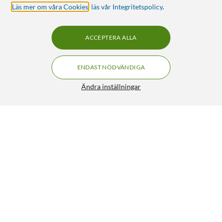
Läs mer om våra Cookies
,
läs vår Integritetspolicy
.
ACCEPTERA ALLA
ENDAST NÖDVÄNDIGA
Ändra inställningar
Malmbergs Gränslägesbrytare med hävarm och rulle
179:90
4.5/5
HÄMTA