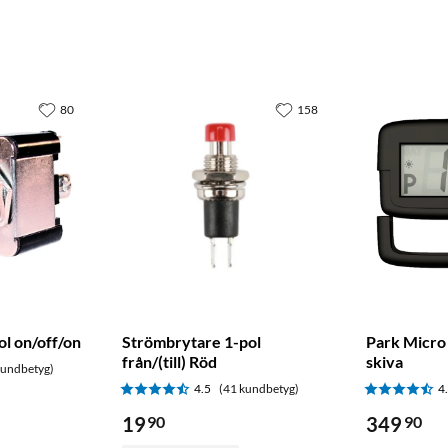
80
158
ol on/off/on
Strömbrytare 1-pol
Park Micro
från/(till) Röd
skiva
kundbetyg)
4.5
(41 kundbetyg)
4
19
90
349
90