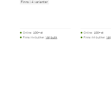
Finns i 4 varianter
Online
:
100+ st
Online
:
100+ st
Finns i 64 butiker.
Välj butik
Finns i 66 butiker.
Välj