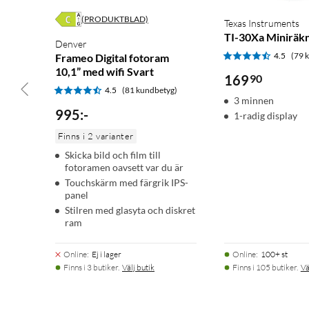
(PRODUKTBLAD)
Texas Instruments
TI-30Xa Miniräk
Denver
4.5
(79 
Frameo Digital fotoram
10,1” med wifi Svart
169
90
4.5
(81 kundbetyg)
3 minnen
995
:
-
1-radig display
Finns i 2 varianter
Skicka bild och film till
fotoramen oavsett var du är
Touchskärm med färgrik IPS-
panel
Stilren med glasyta och diskret
ram
Online
:
Ej i lager
Online
:
100+ st
Finns i 3 butiker.
Välj butik
Finns i 105 butiker.
Vä