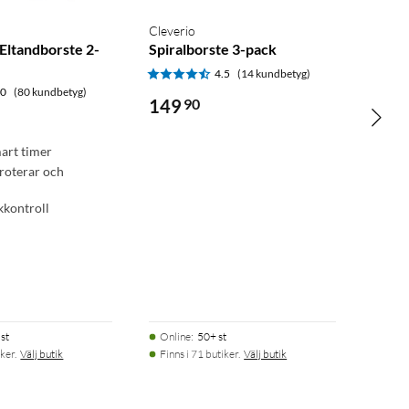
Cleverio
Eltandborste 2-
Spiralborste 3-pack
4.5
(14 kundbetyg)
.0
(80 kundbetyg)
149
90
art timer
 roterar och
kkontroll
st
Online
:
50+ st
ker.
Välj butik
Finns i 71 butiker.
Välj butik