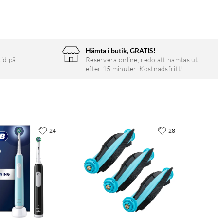
Hämta i butik, GRATIS!
tid på
Reservera online, redo att hämtas ut
efter 15 minuter. Kostnadsfritt!
24
28