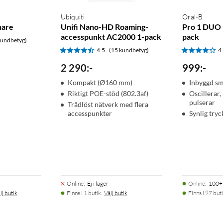
Ubiquiti
Oral-B
nare
Unifi Nano-HD Roaming-
Pro 1 DUO 
accesspunkt AC2000 1-pack
pack
kundbetyg)
4.5
(15 kundbetyg)
4
2 290
:
-
999
:
-
Kompakt (Ø160 mm)
Inbyggd sm
Riktigt POE-stöd (802.3af)
Oscillerar,
pulserar
Trådlöst nätverk med flera
accesspunkter
Synlig tryc
Online
:
Ej i lager
Online
:
100+ 
lj butik
Finns i 1 butik.
Välj butik
Finns i 97 buti