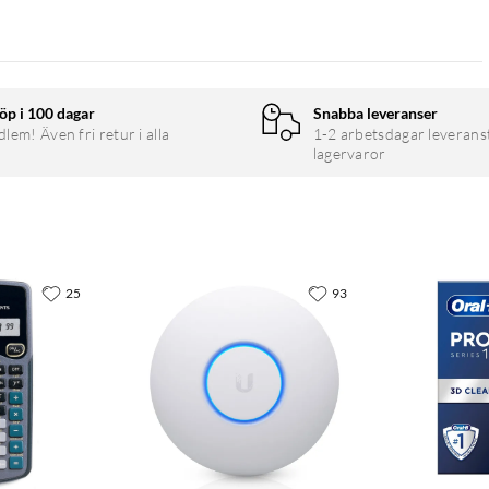
öp i 100 dagar
Snabba leveranser
em! Även fri retur i alla
1-2 arbetsdagar leverans
lagervaror
25
93