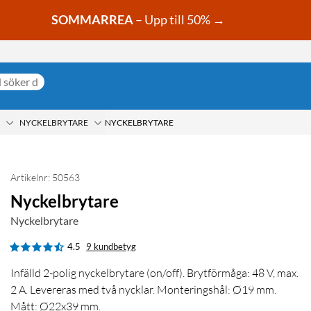
SOMMARREA
– Upp till 50% →
NYCKELBRYTARE
NYCKELBRYTARE
Artikelnr: 50563
Nyckelbrytare
Nyckelbrytare
4.5
9 kundbetyg
Infälld 2-polig nyckelbrytare (on/off). Brytförmåga: 48 V, max.
2 A. Levereras med två nycklar. Monteringshål: Ø19 mm.
Mått: Ø22x39 mm.