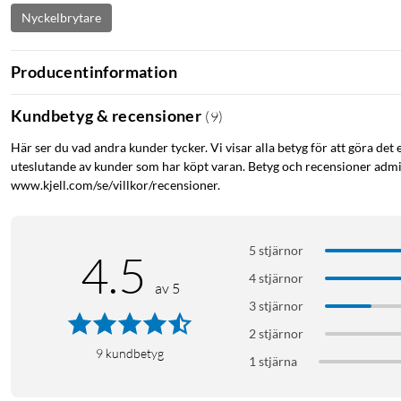
Nyckelbrytare
Producentinformation
Kundbetyg & recensioner
(
9
)
Här ser du vad andra kunder tycker. Vi visar alla betyg för att göra det 
uteslutande av kunder som har köpt varan. Betyg och recensioner admin
www.kjell.com/se/villkor/recensioner.
5 stjärnor
4.5
4 stjärnor
av 5
3 stjärnor
2 stjärnor
9
kundbetyg
1 stjärna