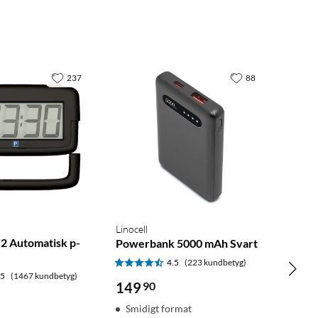
237
88
Linocell
 2 Automatisk p-
Powerbank 5000 mAh Svart
4.5
(223 kundbetyg)
.5
(1467 kundbetyg)
149
90
Smidigt format