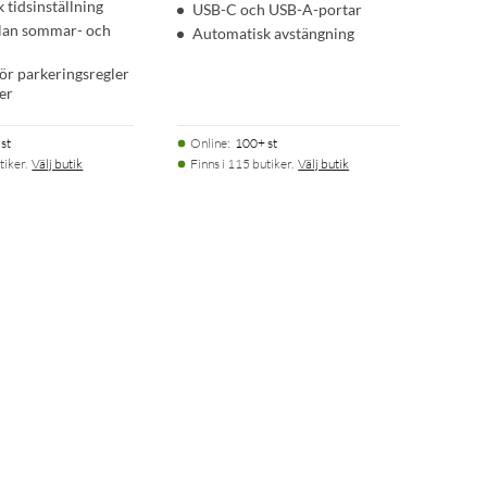
 tidsinställning
USB-C och USB-A-portar
llan sommar- och
Automatisk avstängning
för parkeringsregler
der
st
Online
:
100+ st
tiker.
Välj butik
Finns i 115 butiker.
Välj butik