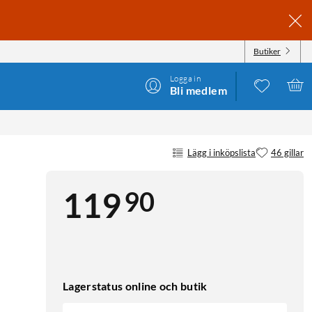
Butiker
Logga in
Bli medlem
Lägg i inköpslista
46 gillar
90
119
Lagerstatus online och butik