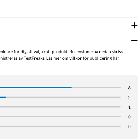
enklare för dig att välja rätt produkt. Recensionerna nedan skrivs
istreras av TestFreaks. Läs mer om villkor för publicering här
6
2
1
0
0