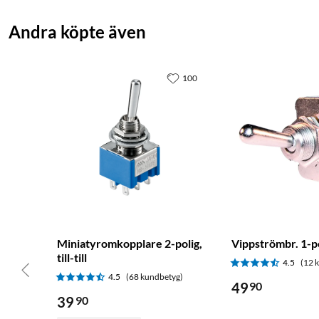
Andra köpte även
100
Miniatyromkopplare 2-polig,
Vippströmbr. 1-p
till-till
4.5
(12 
4.5
(68 kundbetyg)
49
90
39
90