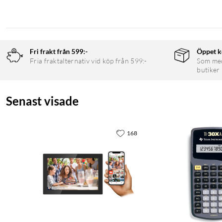
Fri frakt från 599:-
Öppet k
Fria fraktalternativ vid köp från 599:-
Som medl
butiker
Senast visade
168