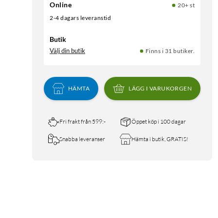
Online
20+ st
2-4 dagars leveranstid
Butik
Välj din butik
Finns i 31 butiker.
HÄMTA
LÄGG I VARUKORGEN
Fri frakt från 599:-
Öppet köp i 100 dagar
Snabba leveranser
Hämta i butik, GRATIS!