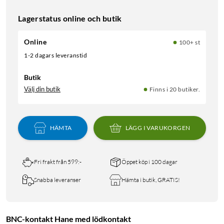
Lagerstatus online och butik
Online
100+ st
1-2 dagars leveranstid
Butik
Välj din butik
Finns i 20 butiker.
HÄMTA
LÄGG I VARUKORGEN
Fri frakt från 599:-
Öppet köp i 100 dagar
Snabba leveranser
Hämta i butik, GRATIS!
BNC-kontakt Hane med lödkontakt