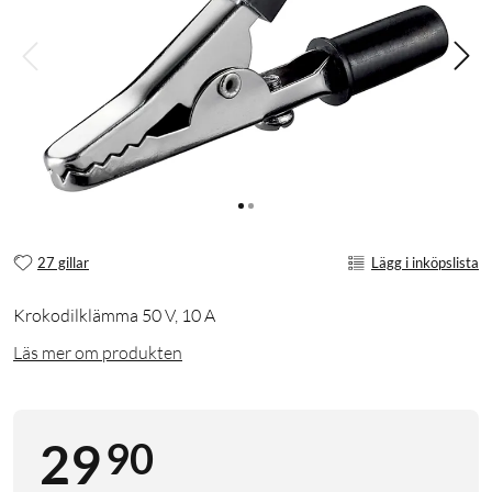
27 gillar
Lägg i inköpslista
Krokodilklämma 50 V, 10 A
Läs mer om produkten
90
29