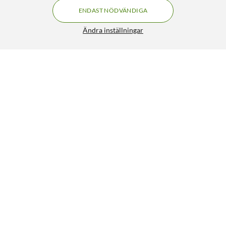
ENDAST NÖDVÄNDIGA
Ändra inställningar
Krokodilklämma 45 mm Svart
29:90
4.5/5
HÄMTA
LÄGG I VARUKORGEN
Liknande produkter