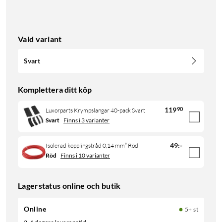
Vald variant
Svart
Komplettera ditt köp
119
90
Luxorparts Krympslangar 40-pack Svart
Svart
Finns i 3 varianter
49
:
-
Isolerad kopplingstråd 0,14 mm² Röd
Röd
Finns i 10 varianter
Lagerstatus online och butik
Online
5+ st