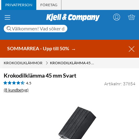
PRIVATPERSON
FÖRETAG
SOMMARREA - Upp till 50%
→
KROKODILKLÄMMOR
KROKODILKLÄMMA 45 MM SVART
Krokodilklämma 45 mm Svart
4.5
Artikelnr: 37854
(8 kundbetyg)