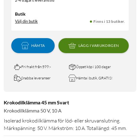
2-4 dagars leveranstid
Butik
Välj din butik
Finns i 13 butiker.
HÄMTA
LÄGG I VARUKORGEN
Fri frakt från 599:-
Öppet köp i 100 dagar
Snabba leveranser
Hämta i butik, GRATIS!
Krokodilklämma 45 mm Svart
Krokodilklämma 50 V, 10 A
Isolerad krokodilklämma för löd- eller skruvanslutning.
Märkspänning: 50 V. Märkström: 10 A. Totallängd: 45 mm.