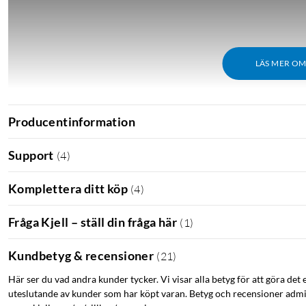
LÄS MER O
Producentinformation
Support
(
4
)
Komplettera ditt köp
(
4
)
Fråga Kjell – ställ din fråga här
(
1
)
Kundbetyg & recensioner
(
21
)
Här ser du vad andra kunder tycker. Vi visar alla betyg för att göra det 
uteslutande av kunder som har köpt varan. Betyg och recensioner admin