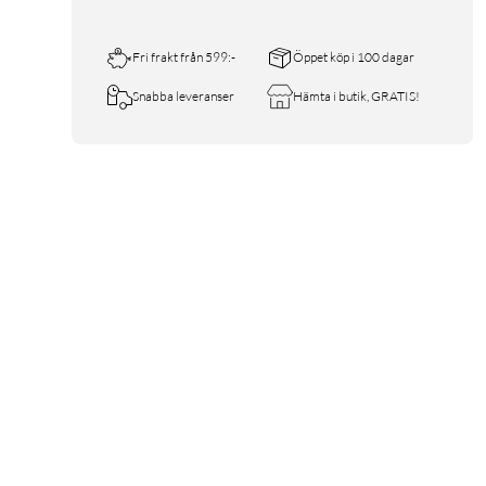
Fri frakt från 599:-
Öppet köp i 100 dagar
Snabba leveranser
Hämta i butik, GRATIS!