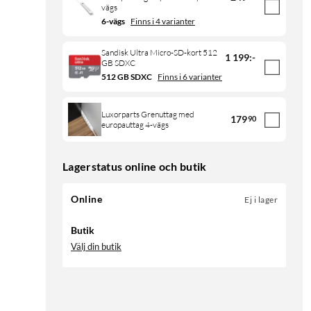
vägs
6-vägs
Finns i 4 varianter
Sandisk Ultra Micro-SD-kort 512
1 199
:
-
GB SDXC
512 GB SDXC
Finns i 6 varianter
Luxorparts Grenuttag med
179
90
europauttag 4-vägs
Lagerstatus online och butik
Online
Ej i lager
Butik
Välj din butik