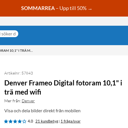
SOMMARREA
– Upp till 50% →
DENVER FRAMEO DIGITAL FOTORAM 10,1" I TRÄ MED WIFI
Artikelnr: 57843
Denver Frameo Digital fotoram 10,1" i
trä med wifi
Mer från:
Denver
Visa och dela bilder direkt från mobilen
4.0
21 kundbetyg
1 fråga/svar
|