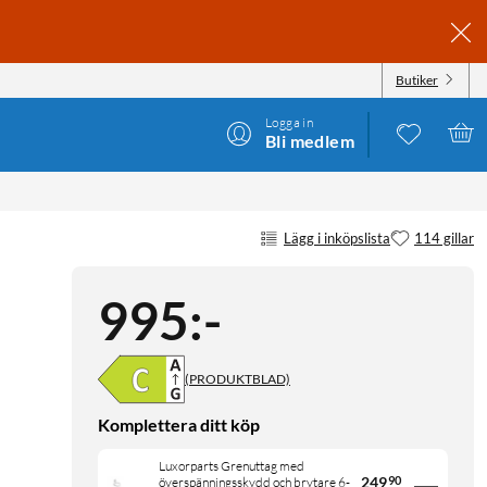
Butiker
Logga in
Bli medlem
Lägg i inköpslista
114 gillar
995
:
-
(PRODUKTBLAD)
Komplettera ditt köp
Luxorparts Grenuttag med
249
90
överspänningsskydd och brytare 6-