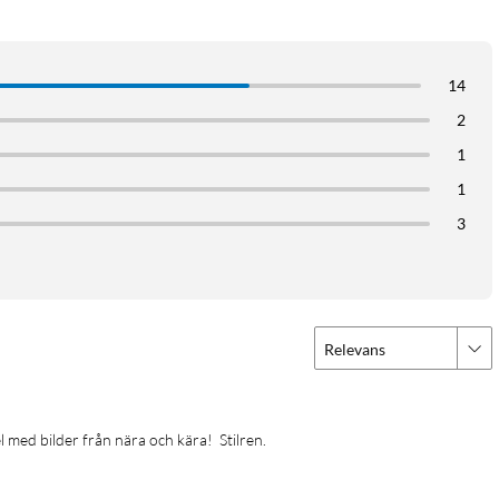
14
2
t till fotoramen
1
imerfunktion för att automatiskt stänga av sig under natten
1
SD-kort (upp till 32 GB)
3
touchskärmen
Relevans
el med bilder från nära och kära!  Stilren.