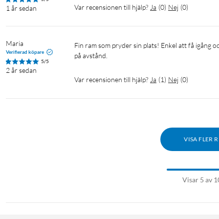
Var recensionen till hjälp?
Ja
(
0
)
Nej
(
0
)
1 år sedan
Maria
Fin ram som pryder sin plats! Enkel att få igång och använda och perfekt storlek. Roligt sätt att hålla kontakt med anhöriga 
Verifierad köpare
på avstånd. 
5/5
2 år sedan
Var recensionen till hjälp?
Ja
(
1
)
Nej
(
0
)
VISA FLER 
Visar 5 av 1