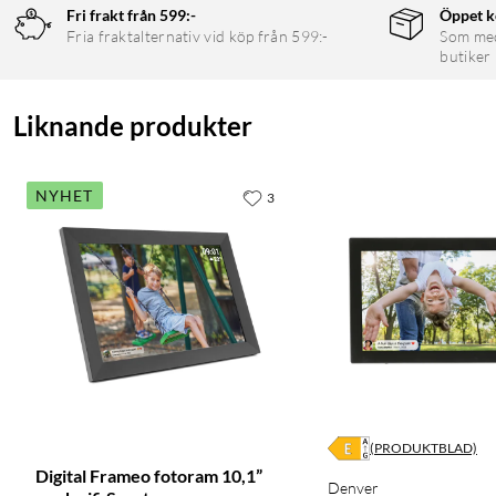
Fri frakt från 599:-
Öppet k
Fria fraktalternativ vid köp från 599:-
Som medl
butiker
Liknande produkter
NYHET
3
(PRODUKTBLAD)
Digital Frameo fotoram 10,1”
Denver