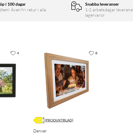
öp i 100 dagar
Snabba leveranser
em! Även fri retur i alla
1-2 arbetsdagar leverans
lagervaror
4
8
(PRODUKTBLAD)
Denver