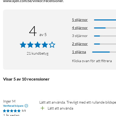
www.kjell.com/se/villkor/recensioner.
Funktioner
Stilren design i ekträ
5 stjärnor
Visar bildspel på den stora, färgrika touchskärmen
4
4 stjärnor
Skicka bilder via Frameo-appen så synkroniserar den direk
av 5
3 stjärnor
Lägg till hälsningar på dina bilder
Fotoramen har ställbart tidsintervall mellan bilder samt t
2 stjärnor
Inbyggd lagring på 16 GB och stöd för att läsa från Micro-
1 stjärna
21
kundbetyg
Möjlighet att lägga till eller ta bort användare direkt på 
Klicka ovan för att filtrera
Fotoram
Visar 5 av 10 recensioner
Inger M
Lätt att använda. Trevligt med ett rullande bildsp
Verifierad köpare
Lätt att använda 
5/5
1 år sedan