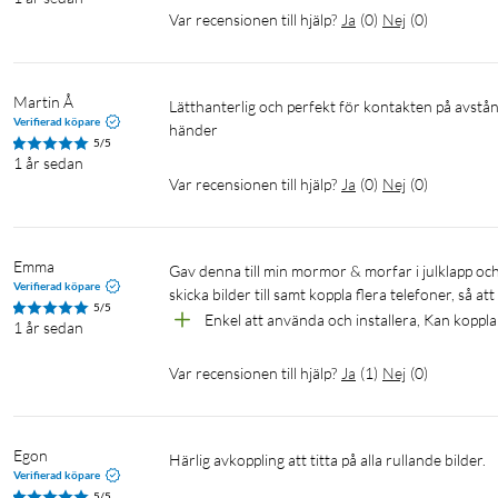
Var recensionen till hjälp?
Ja
(
0
)
Nej
(
0
)
Martin Å
lätthanterlig och perfekt för kontakten på avstånd med en vän eller anhörig som man vill hålla informerad om vad som 
Verifierad köpare
5/5
1 år sedan
Var recensionen till hjälp?
Ja
(
0
)
Nej
(
0
)
Emma
Gav denna till min mormor & morfar i julklapp och den fungerar helt utmärkt och ger mycket glädje till dem äldre! Enkel att 
Verifierad köpare
skicka bilder till samt koppla flera telefoner, så att 
5/5
Enkel att använda och installera, Kan koppla
1 år sedan
Var recensionen till hjälp?
Ja
(
1
)
Nej
(
0
)
Egon
Härlig avkoppling att titta på alla rullande bilder. 
Verifierad köpare
5/5