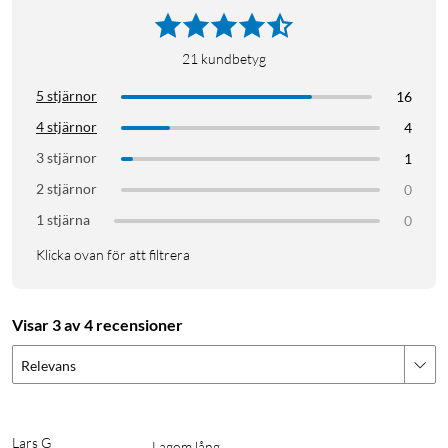
21
kundbetyg
5 stjärnor
16
4 stjärnor
4
3 stjärnor
1
2 stjärnor
0
1 stjärna
0
Klicka ovan för att filtrera
Visar 3 av 4 recensioner
Relevans
Lars G
Lagom lång.