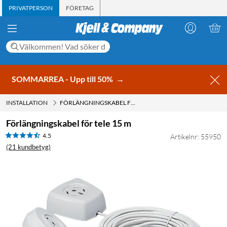
PRIVATPERSON
FÖRETAG
SOMMARREA - Upp till 50%
→
INSTALLATION
FÖRLÄNGNINGSKABEL FÖR TELE 15 M
Förlängningskabel för tele 15 m
4.5
Artikelnr: 55950
(21 kundbetyg)