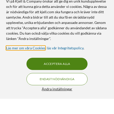
Vi på Kjell & Company önskar att ge dig en unik kundupplevelse
och för att kunna göra detta använder vi cookies. Några av dessa
är nödvändiga för att kjell.com ska fungera och kräver inte ditt
samtycke. Andra bidrar till att du ska få en skräddarsydd
upplevelse, unika erbjudanden och anpassade annonser. Genom
att trycka "Acceptera alla" godkänner du användandet av sådana
cookies. Du kan också välja vilka cookies du vill godkänna via
länken "Ändra inställningar".
Läs mer om våra Cookies
,
läs vår Integritetspolicy
.
ACCEPTERA ALLA
ENDAST NÖDVÄNDIGA
Ändra inställningar
Förlängningskabel för tele 15 m
249:90
4.5/5