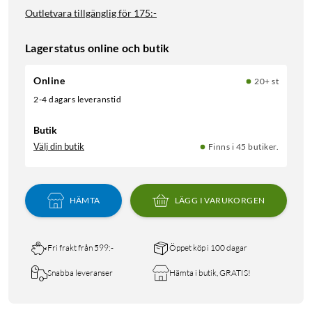
Outletvara tillgänglig för
175:-
Lagerstatus online och butik
Online
20+ st
2-4 dagars leveranstid
Butik
Välj din butik
Finns i 45 butiker.
HÄMTA
LÄGG I VARUKORGEN
Fri frakt från 599:-
Öppet köp i 100 dagar
Snabba leveranser
Hämta i butik, GRATIS!