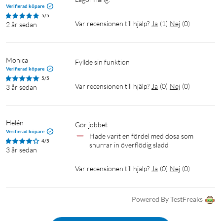
Verifierad köpare
5/5
Var recensionen till hjälp?
Ja
(
1
)
Nej
(
0
)
2 år sedan
Monica
Fyllde sin funktion 
Verifierad köpare
5/5
Var recensionen till hjälp?
Ja
(
0
)
Nej
(
0
)
3 år sedan
Helén
Gör jobbet
Verifierad köpare
Hade varit en fördel med dosa som 
4/5
snurrar in överflödig sladd
3 år sedan
Var recensionen till hjälp?
Ja
(
0
)
Nej
(
0
)
Powered By TestFreaks