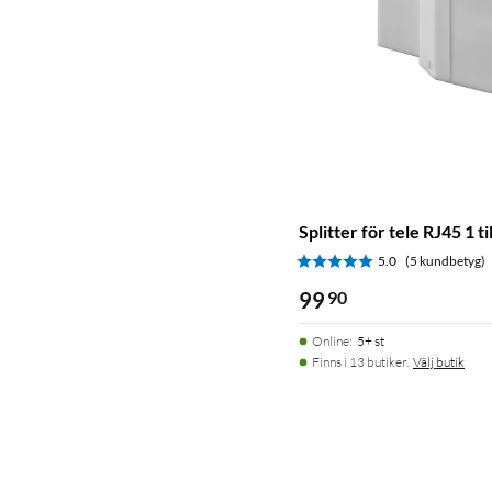
Splitter för tele RJ45 1 til
5.0
(5 kundbetyg)
99
90
Online
:
5+ st
Finns i 13 butiker.
Välj butik