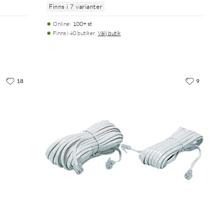
Finns i 7 varianter
Online
:
100+ st
Finns i 40 butiker.
Välj butik
18
9