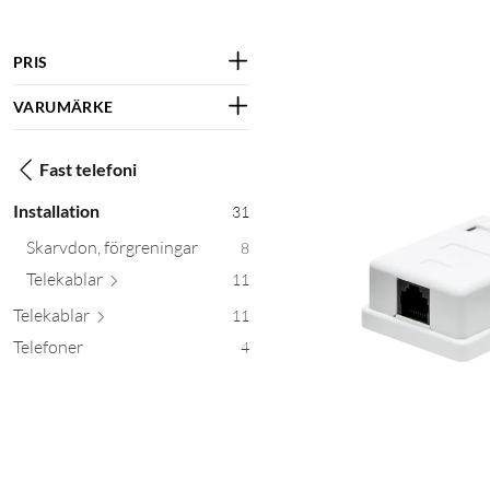
PRIS
VARUMÄRKE
Fast telefoni
Installation
31
Skarvdon, förgreningar
8
Telek
ablar
11
Telek
ablar
11
Telefoner
4