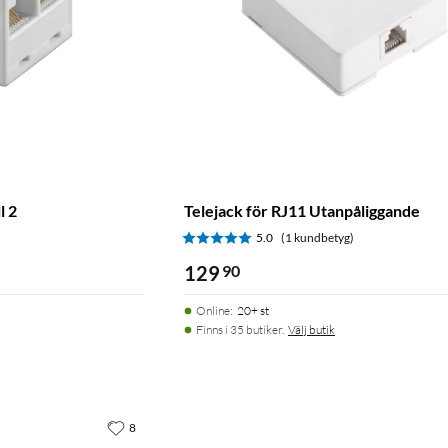
l 2
Telejack för RJ11 Utanpåliggande
5.0
(1 kundbetyg)
129
90
Online
:
20+ st
Finns i 35 butiker.
Välj butik
8