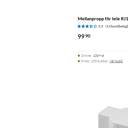
Mellanpropp för tele RJ
3.5
(13 kundbetyg
99
90
Online
:
100+ st
Finns i 105 butiker.
Välj butik