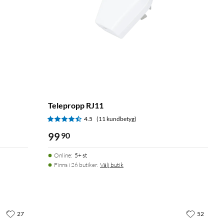
Telepropp RJ11
4.5
(11 kundbetyg)
99
90
Online
:
5+ st
Finns i 26 butiker.
Välj butik
27
52