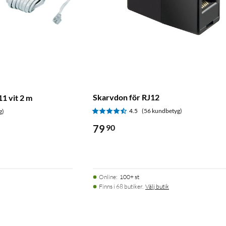
Skarvdon för RJ12
11 vit 2 m
4.5
(56 kundbetyg)
g)
79
90
Online
:
100+ st
Finns i 68 butiker.
Välj butik