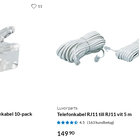
11
Luxorparts
lekabel 10-pack
Telefonkabel RJ11 till RJ11 vit 5 m
4.5
(163 kundbetyg)
149
90