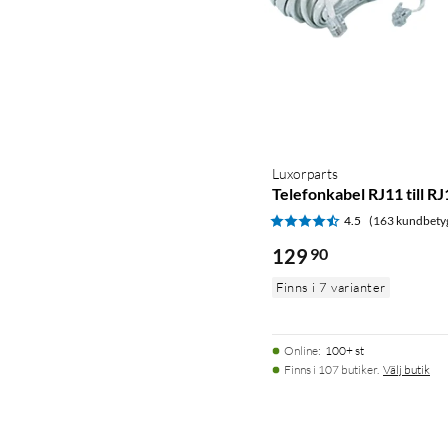
Luxorparts
Telefonkabel RJ11 till RJ
4.5
(163 kundbety
129
90
Finns i 7 varianter
Online
:
100+ st
Finns i 107 butiker.
Välj butik