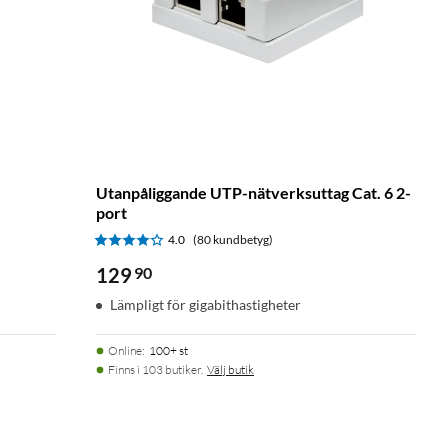
Utanpåliggande UTP-nätverksuttag Cat. 6 2-
port
4.0
(80 kundbetyg)
129
90
Lämpligt för gigabithastigheter
Online
:
100+ st
Finns i 103 butiker.
Välj butik