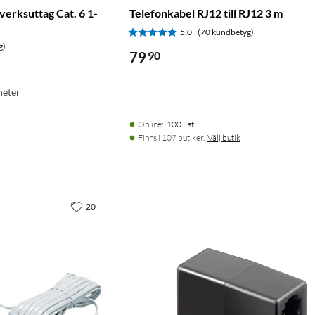
erksuttag Cat. 6 1-
Telefonkabel RJ12 till RJ12 3 m
5.0
(70 kundbetyg)
g)
79
90
heter
Online
:
100+ st
Finns i 107 butiker.
Välj butik
20