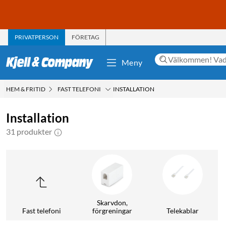
PRIVATPERSON
FÖRETAG
Meny
HEM & FRITID
FAST TELEFONI
INSTALLATION
Installation
31 produkter
Skarvdon,
Fast telefoni
förgreningar
Telekablar