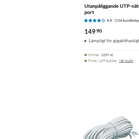
Utanpåliggande UTP-nätv
port
4.0
(156 kundbety
149
90
Lämpligt för gigabithastig
Online
:
100+ st
Finns i 109 butiker.
Välj butik