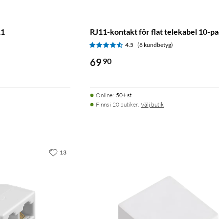
11
RJ11-kontakt för flat telekabel 10-p
)
4.5
(8 kundbetyg)
69
90
Online
:
50+ st
Finns i 20 butiker.
Välj butik
13