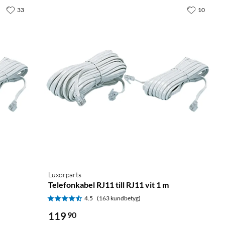
33
10
Luxorparts
Telefonkabel RJ11 till RJ11 vit 1 m
4.5
(163 kundbetyg)
119
90