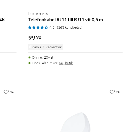
Luxorparts
ack
Telefonkabel RJ11 till RJ11 vit 0,5 m
4.5
(163 kundbetyg)
99
90
Finns i 7 varianter
Online
:
20+ st
Finns i 48 butiker.
Välj butik
16
20