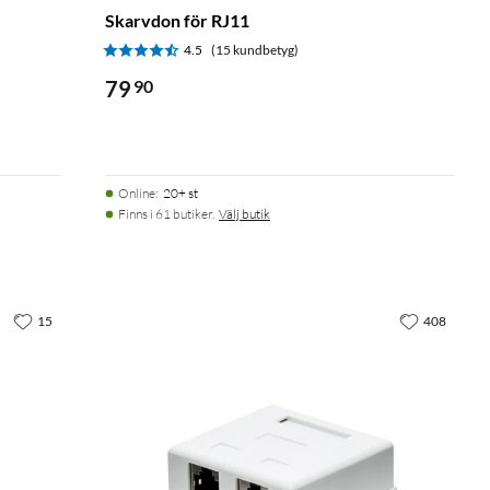
Skarvdon för RJ11
4.5
(15 kundbetyg)
79
90
Online
:
20+ st
Finns i 61 butiker.
Välj butik
15
408