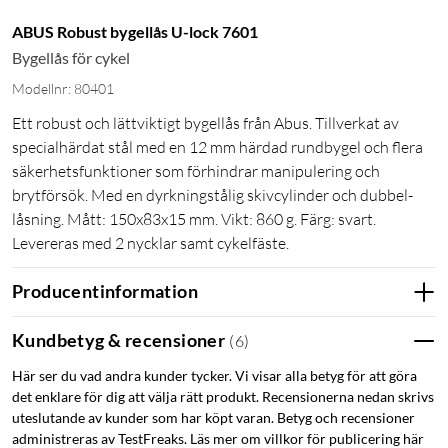
ABUS Robust bygellås U-lock 7601
Bygellås för cykel
Modellnr: 80401
Ett robust och lättviktigt bygellås från Abus. Tillverkat av
specialhärdat stål med en 12 mm härdad rundbygel och flera
säkerhetsfunktioner som förhindrar manipulering och
brytförsök. Med en dyrkningstålig skivcylinder och dubbel-
låsning. Mått: 150x83x15 mm. Vikt: 860 g. Färg: svart.
Levereras med 2 nycklar samt cykelfäste.
Producentinformation
Kundbetyg & recensioner
(
6
)
Här ser du vad andra kunder tycker. Vi visar alla betyg för att göra
det enklare för dig att välja rätt produkt. Recensionerna nedan skrivs
uteslutande av kunder som har köpt varan. Betyg och recensioner
administreras av TestFreaks. Läs mer om villkor för publicering här