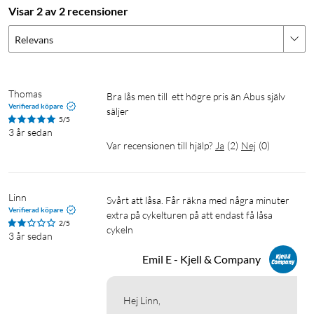
Visar 2 av 2 recensioner
Relevans
Thomas
Bra lås men till  ett högre pris än Abus själv 
Verifierad köpare
säljer
5/5
3 år sedan
Var recensionen till hjälp?
Ja
(
2
)
Nej
(
0
)
Linn
Svårt att låsa. Får räkna med några minuter 
Verifierad köpare
extra på cykelturen på att endast få låsa 
2/5
cykeln
3 år sedan
Emil E - Kjell & Company
Hej Linn,
