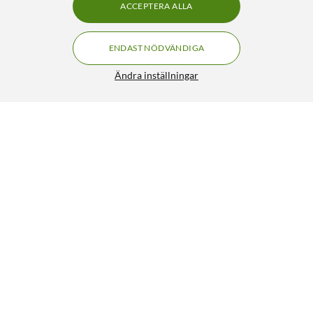
ACCEPTERA ALLA
ENDAST NÖDVÄNDIGA
Ändra inställningar
ABUS Robust bygellås U-lock 7601
FRI FRAKT
4/5
1 090:-
HÄMTA
LÄGG I VARUKORGEN
Liknande produkter