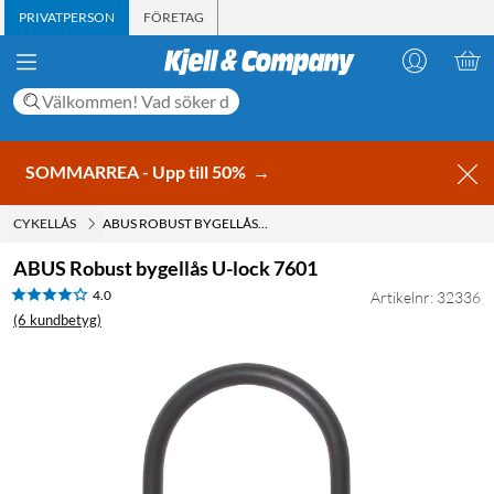
PRIVATPERSON
FÖRETAG
SOMMARREA - Upp till 50%
→
CYKELLÅS
ABUS ROBUST BYGELLÅS U-LOCK 7601
ABUS Robust bygellås U-lock 7601
4.0
Artikelnr: 32336
(6 kundbetyg)