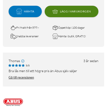
HÄMTA
LÄGG I VARUKORGEN
Fri frakt från 599:-
Öppet köp i 100 dagar
Snabba leveranser
Hämta i butik, GRATIS!
Thomas
3 år sedan
5/5
Bra lås men till ett högre pris än Abus själv säljer
Gå till recensionen