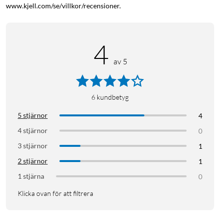
www.kjell.com/se/villkor/recensioner.
4
av 5
6
kundbetyg
5 stjärnor
4
4 stjärnor
0
3 stjärnor
1
2 stjärnor
1
1 stjärna
0
Klicka ovan för att filtrera