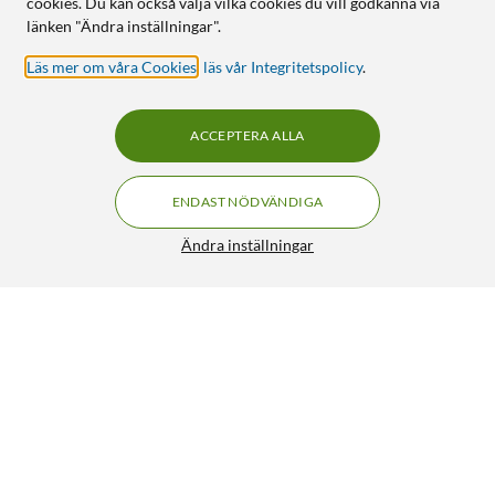
cookies. Du kan också välja vilka cookies du vill godkänna via
länken "Ändra inställningar".
Läs mer om våra Cookies
,
läs vår Integritetspolicy
.
ACCEPTERA ALLA
ENDAST NÖDVÄNDIGA
Ändra inställningar
Nyckelbrickor 10-pack
59:90
4.5/5
HÄMTA
LÄGG I VARUKORGEN