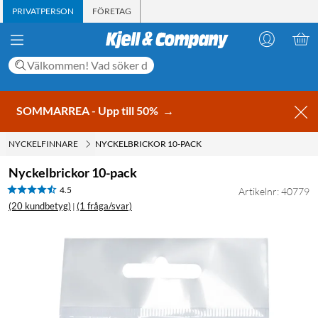
PRIVATPERSON
FÖRETAG
SOMMARREA - Upp till 50%
→
NYCKELFINNARE
NYCKELBRICKOR 10-PACK
Nyckelbrickor 10-pack
4.5
Artikelnr: 40779
(20 kundbetyg)
(1 fråga/svar)
|