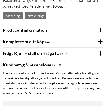
Paket med 10 nyckelbrickor i PET-plast med hållare, fönster
och etikett. Osorterade färger. 10-pack.
Märkning
Nyckelring
Producentinformation
Komplettera ditt köp
(
4
)
Fråga Kjell – ställ din fråga här
(
1
)
Kundbetyg & recensioner
(
20
)
Här ser du vad andra kunder tycker. Vi visar alla betyg för att göra
det enklare för dig att välja rätt produkt. Recensionerna nedan skrivs
uteslutande av kunder som har köpt varan. Betyg och recensioner
administreras av TestFreaks. Läs mer om villkor för publicering här
www.kjell.com/se/villkor/recensioner.