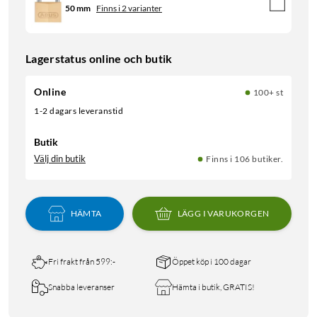
50 mm
Finns i 2 varianter
Lagerstatus online och butik
Online
100+ st
1-2 dagars leveranstid
Butik
Välj din butik
Finns i 106 butiker.
HÄMTA
LÄGG I VARUKORGEN
Fri frakt från 599:-
Öppet köp i 100 dagar
Snabba leveranser
Hämta i butik, GRATIS!