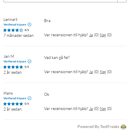
Lennart
bra
Verifierad köpare
4/5
Var recensionen till hjälp?
Ja
(
0
)
Nej
(
0
)
7 månader sedan
Jan M
Vad kan gå fel? 
Verifierad köpare
5/5
Var recensionen till hjälp?
Ja
(
0
)
Nej
(
0
)
2 år sedan
Hans
ok
Verifierad köpare
5/5
Var recensionen till hjälp?
Ja
(
0
)
Nej
(
0
)
2 år sedan
Powered By TestFreaks