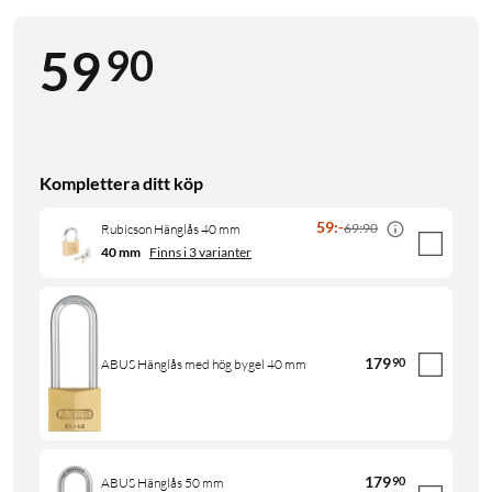
90
59
Komplettera ditt köp
59
:
-
69:90
Rubicson Hänglås 40 mm
40 mm
Finns i 3 varianter
179
90
ABUS Hänglås med hög bygel 40 mm
179
90
ABUS Hänglås 50 mm