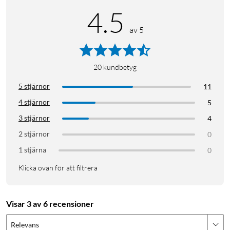
4.5
av 5
20
kundbetyg
5 stjärnor
11
4 stjärnor
5
3 stjärnor
4
2 stjärnor
0
1 stjärna
0
Klicka ovan för att filtrera
Visar 3 av 6 recensioner
Relevans