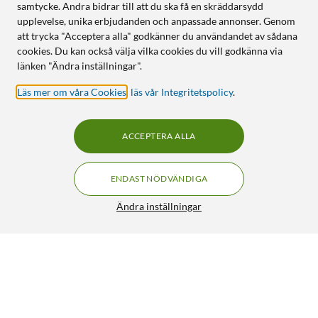
samtycke. Andra bidrar till att du ska få en skräddarsydd
upplevelse, unika erbjudanden och anpassade annonser. Genom
att trycka "Acceptera alla" godkänner du användandet av sådana
cookies. Du kan också välja vilka cookies du vill godkänna via
länken "Ändra inställningar".
Läs mer om våra Cookies
,
läs vår Integritetspolicy
.
ACCEPTERA ALLA
ENDAST NÖDVÄNDIGA
Ändra inställningar
Cleverio Smart element 1000 W
999:-
4.5/5
BEVAKA