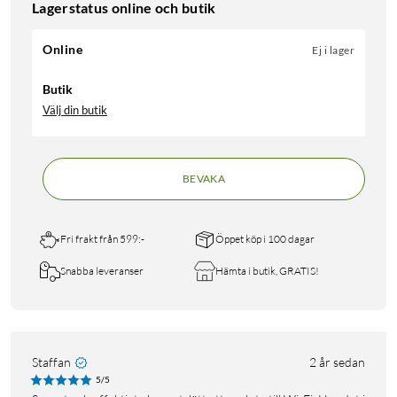
Lagerstatus online och butik
Online
Ej i lager
Butik
Välj din butik
BEVAKA
Fri frakt från 599:-
Öppet köp i 100 dagar
Snabba leveranser
Hämta i butik, GRATIS!
Staffan
2 år sedan
5/5