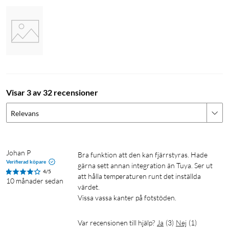
Visar 3 av 32 recensioner
Relevans
Johan P
Bra funktion att den kan fjärrstyras. Hade 
Verifierad köpare
gärna sett annan integration än Tuya. Ser ut 
4/5
att hålla temperaturen runt det inställda 
10 månader sedan
värdet.

Vissa vassa kanter på fotstöden. 
Var recensionen till hjälp?
Ja
(
3
)
Nej
(
1
)