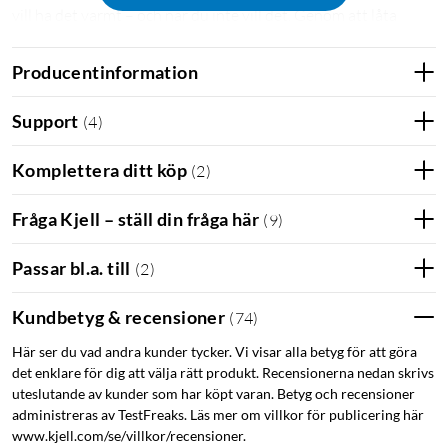
vill ha det varmt – och när du inte vill det. Genom att låta
elementet gå ner i temperatur när t.ex. ett rum inte används
kan du enkelt spara el utan att snåla på komforten.
Producentinformation
LED-touch display
Support
(
4
)
Den inbyggda LED-displayen visar tydligt läge och temperatur
Komplettera ditt köp
(
2
)
och med touch kan du ändra temperatur, ändra läge och
stänga av/på direkt på enheten. Det gör det smarta elementet
Fråga Kjell – ställ din fråga här
(
9
)
perfekt även för t.ex. gästrummet.
Passar bl.a. till
(
2
)
Fjärrkontroll
Kundbetyg & recensioner
(
74
)
Den medföljande fjärrkontrollen låter dig ta kontroll över
elementet även utan mobilen och låter dig ändra läge och
Här ser du vad andra kunder tycker. Vi visar alla betyg för att göra
temperatur. Från fjärrkontrollen kan du välja din förinställda
det enklare för dig att välja rätt produkt. Recensionerna nedan skrivs
höga och låga temperatur.
uteslutande av kunder som har köpt varan. Betyg och recensioner
administreras av TestFreaks. Läs mer om villkor för publicering här
www.kjell.com/se/villkor/recensioner.
Stilrent för alla hem