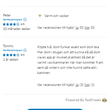
Peter
Varm och vacker
Verifierad köpare
4/5
Var recensionen till hjälp?
Ja
(
0
)
Nej
(
0
)
10 månader sedan
Tommy
köpte två, dom funkar exakt som dom ska. 
Verifierad köpare
Har dom i stugan och att kunna slå på dom 
4/5
via en app är mycket praktiskt då det är 
1 år sedan
varmt i sovkammaren när man kommer fram 
sent på vintern och inte hunnit sätta eld i 
kaminen.
Var recensionen till hjälp?
Ja
(
3
)
Nej
(
1
)
Powered By TestFreaks