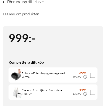
För rum upp till 14 kvm
Läs mer om produkten
999
:
-
Komplettera ditt köp
399
:
-
Rubicson Fot- och ryggmassage med
499:90
värme
119
:
-
Cleverio Smart fjärrströmbrytare
139:90
2300 W