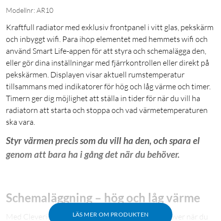
Modellnr: AR10
Kraftfull radiator med exklusiv frontpanel i vitt glas, pekskärm
och inbyggt wifi. Para ihop elementet med hemmets wifi och
använd Smart Life-appen för att styra och schemalägga den,
eller gör dina inställningar med fjärrkontrollen eller direkt på
pekskärmen. Displayen visar aktuell rumstemperatur
tillsammans med indikatorer för hög och låg värme och timer.
Timern ger dig möjlighet att ställa in tider för när du vill ha
radiatorn att starta och stoppa och vad värmetemperaturen
ska vara.
Styr värmen precis som du vill ha den, och spara el
genom att bara ha i gång det när du behöver.
Schemaläggning – hög och låg värme
LÄS MER OM PRODUKTEN
Med Cleverios smarta element tar du kontrollen över när du